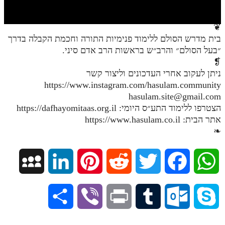
חלק י
חלק יא
❦
בית מדרש הסולם ללימוד פנימיות התורה וחכמת הקבלה בדרך
חלק יב
״בעל הסולם״ והרב״ש בראשות הרב אדם סיני.
חלק יג
❡
ניתן לעקוב אחרי העדכונים וליצור קשר
חלק יד
https://www.instagram.com/hasulam.community
hasulam.site@gmail.com
חלק טו
הצטרפו ללימוד התע״ס היומי: https://dafhayomitaas.org.il
חלק ט"ז
אתר הבית: https://www.hasulam.co.il
❧
בית שער הכוונות
שידור חי
M
L
P
R
T
F
W
הזמן סט תע"ס
y
i
i
e
w
a
h
S
V
P
T
O
S
הזמן סט תלמוד עשר הספירות
S
n
n
d
i
c
a
ספרים להורדה
h
i
r
u
u
k