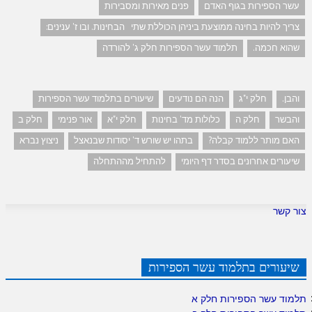
עשר הספירות בגוף האדם
פנים מאירות ומסבירות
צריך להיות בחינה ממוצעת ביניהן הכוללת שתי הבחינות. ובו ז' ענינים:
שהוא חכמה.
תלמוד עשר הספירות חלק ג' להורדה
והבן.
חלק י"ג
הנה הם נודעים
שיעורים בתלמוד עשר הספירות
והבשר
חלק ה
כלולות מד' בחינות
חלק י"א
אור פנימי
חלק ב
האם מותר ללמוד קבלה?
בתהו יש שורש ד' יסודות שבנאצל
ניצוץ נברא
שיעורים אחרונים בסדר דף היומי
להתחיל מההתחלה
צור קשר
שיעורים בתלמוד עשר הספירות
תלמוד עשר הספירות חלק א