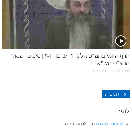
לאתר ספר הרב
דף היומי בזוהר הקדוש
הדף היומי בתע"ס חלק ח' | שיעור 54 | סיכום | עמוד
תרצ"ט תש"א
יונ 30, 2020
1283
אין תגובות
להגיב
יש
להתחבר למערכת
כדי לכתוב תגובה.