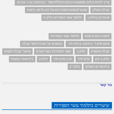
צריך להיות בחינה ממוצעת ביניהן הכוללת שתי הבחינות. ובו ז' ענינים:
קבלה מעליון
שהם לבושים המוכרחים אל כהן הדיוט: כתונת
שיעורים בחלק ג
תלמוד עשר הספירות חלק ח
לתוהו הנקרא אפס
תלמוד עשר הספירות
אינם אלא ד' בחינות. בחינה הד'
ציטוטים על חובת לימוד קבלה
קבלה מעשית
חלק ב
עשר הספירות בגוף האדם
שיעורי קבלה לנשים
חלק ג' עיון
אדם סיני
הרב אדם סיני
חלק ט
בית שער הכוונות
בית מדרש הסולם
חלק י"ג
צור קשר
שיעורים בתלמוד עשר הספירות