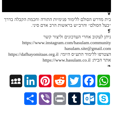
חלק י
חלק יא
❦
בית מדרש הסולם ללימוד פנימיות התורה וחכמת הקבלה בדרך
חלק יב
״בעל הסולם״ והרב״ש בראשות הרב אדם סיני.
חלק יג
❡
ניתן לעקוב אחרי העדכונים וליצור קשר
חלק יד
https://www.instagram.com/hasulam.community
hasulam.site@gmail.com
חלק טו
הצטרפו ללימוד התע״ס היומי: https://dafhayomitaas.org.il
חלק ט"ז
אתר הבית: https://www.hasulam.co.il
❧
בית שער הכוונות
שידור חי
M
L
P
R
T
F
W
הזמן סט תע"ס
y
i
i
e
w
a
h
S
V
P
T
O
S
הזמן סט תלמוד עשר הספירות
S
n
n
d
i
c
a
ספרים להורדה
h
i
r
u
u
k