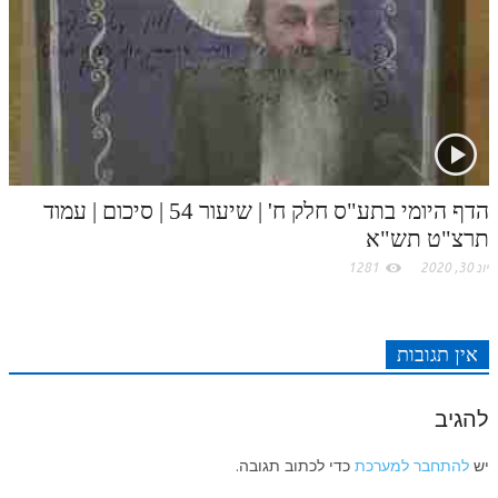
לאתר ספר הרב
דף היומי בזוהר הקדוש
הדף היומי בתע"ס חלק ח' | שיעור 54 | סיכום | עמוד
תרצ"ט תש"א
יונ 30, 2020
1281
אין תגובות
להגיב
יש
להתחבר למערכת
כדי לכתוב תגובה.