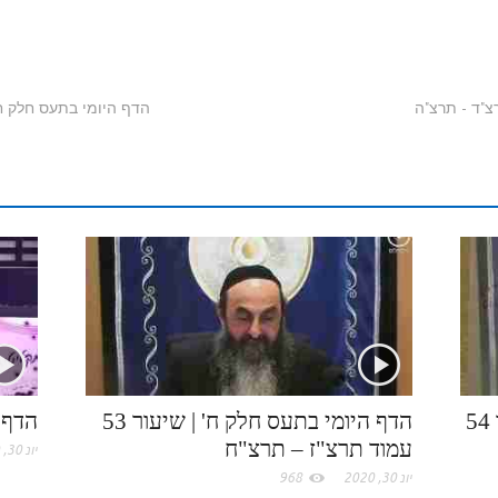
i
r
u
u
k
y
i
i
b
i
m
t
y
S
n
n
הדף היומי בתעס חלק ח' | סיכום | שי
e
n
b
l
p
p
k
t
r
t
l
o
e
a
e
e
r
o
c
d
r
k
e
I
e
.
n
s
c
t
הדף היומי בתע"ס חלק ח' | שיעור 54
הדף היומי בתעס חלק ח' | שיעור 53
הדף 
עמוד תרצ"ז – תרצ"ח
יונ 30, 2020
o
יונ 30, 2020
968