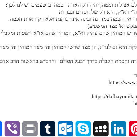
י דא"ק, הוא רק של חסדים וגבורות
י אין חכמה במדרגה ובינה אינה נותנת אלא רק הארת חכמה.
 שורש המוחין שהם עתיק וא"א, המוחין שהם או"א וישסות ומקבלי
ורה וחכמת הקבלה בדרך ״בעל הסולם״ והרב״ש בראשות הרב אדם ס
ר
https://www
V
P
T
O
S
M
L
P