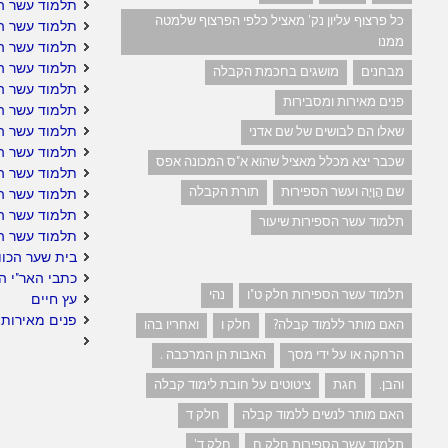
תלמוד עשר ה
כל פרצוף עליון נק' מאציל כלפי הפרצוף שלמטה
תלמוד עשר הס
ממנו
תלמוד עשר הס
תלמוד עשר ה
מבחנים
מושגים בחכמת הקבלה
תלמוד עשר ה
פנים מאירות ומסבירות
תלמוד עשר הס
תלמוד עשר ה
שאלו הם לבושים של שם אדני
תלמוד עשר הס
שכבר יצא מכלל מאציל שהוא א"ס המכונה אפס
תלמוד עשר הס
שם הֲוָיָה ועשר הספירות
תורת הקבלה
תלמוד עשר הס
תלמוד עשר ה
תלמוד עשר הספירות שיעור
תלמוד עשר ה
בית שער הכוו
כתבי האר"י ה
תלמוד עשר הספירות חלק ט"ו
נהי
עץ חיים
פנים מאירות 
האם מותר ללמוד קבלה?
חלק ו
ואחריו בהו
הרחקה או על ידי מסך
האבות הן המרכבה .
והבן.
חגת
ציטוטים על חובת לימוד קבלה
האם מותר לנשים ללמוד קבלה
חלק ד
תלמוד עשר הספירות חלק ח
חלק ד'