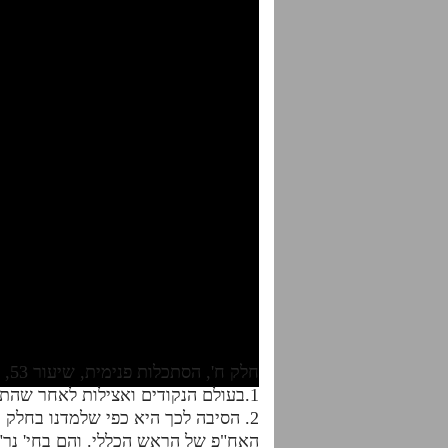
חלק ח', הסתכלות פנימית, שיעור 53, עמ' תרצז-תרצח
1.בעולם הנקודים ואצילות לאחר שהתקבע צ"ב אין במדרגות או בפרצופים שיוצאים אלא מבחי' נשמה ומטה וכלל לא מבחי' יח' וחיה.
2. הסיבה לכך היא כפי שלמדנו בחלק ו
האח"פ של הראש הכללי. והם בחי' נר"נ,