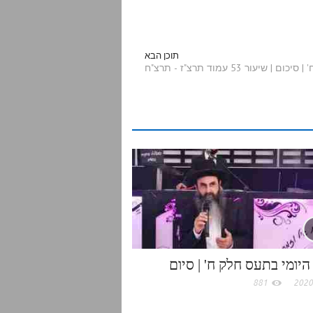
h
a
תוכן הבא
עור 53 עמוד תרצ"ז - תרצ"ח
r
e
היומי בתעס חלק ח' | סיום
881