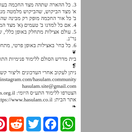
3. כל ההארה שתהה מצד החכמה בעולם אצילות ומטה, יהיה רק הארת חכמה וב' טעמים יש לנו לכך:
א' מצד הביקוש, שהביקוש מלמטה מנה"
ב' כל אור החכמה מופק רק מבינה שהר
4. אם כל למדנו ב' טעמים (א' מצד המבקש וא' מצד המשפיע)
5. עולם אצילות מתחלק באופן כללי,
נר"נ.
6. כל בחי' באצילות באופן פרטי, מתחלקת היא גם לנר"נ, הן מצד שרשי המוחין והן מצד המוחין והן מצד מקבלי המוחין.
❦
בית מדרש הסולם ללימוד פנימיות הת
❡
ניתן לעקוב אחרי העדכונים וליצור קש
.instagram.com/hasulam.community
hasulam.site@gmail.com
הצטרפו ללימוד התע״ס היומי: https://dafhayomitaas.org.il
אתר הבית: https://www.hasulam.co.il
❧
R
T
F
W