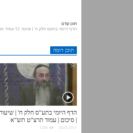
e
w
a
h
d
i
c
a
תוכן קודם
הדף היומי בתעס חלק ח' | שיעור 52 עמוד תרצ"ד - תרצ"ה
d
t
e
t
תוכן דומה
i
t
b
s
t
e
o
A
r
o
p
k
p
| סיכום | עמוד תרצ"ט תש"א
יונ 30, 2020
1280