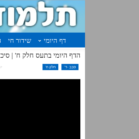
דף היומי
שידור חי
ה
הדף היומי בתעס חלק ח' | סיכום בנקודות | ש
סבב -ד'
חלק ח'
יונ 29