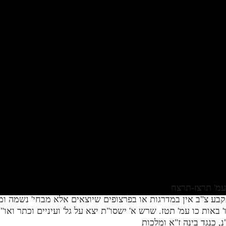
' באות כו עמ' תטז. שרש א' ישסו"ת יצא על גל' ועיניים וכתר וא
 כנגד בינה ז"א ומלכות