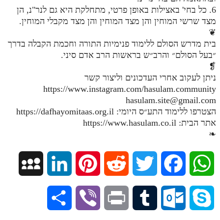
6. כל בחי' באצילות באופן פרטי, מתחלקת היא גם לנר"נ, הן
מנוע חיפוש בספרים
מצד שרשי המוחין והן מצד המוחין והן מצד מקבלי המוחין.
❦
תלמוד עשר הספירות בעיון
בית מדרש הסולם ללימוד פנימיות התורה וחכמת הקבלה בדרך
״בעל הסולם״ והרב״ש בראשות הרב אדם סיני.
תלמוד עשר הספירות חלק א
❡
תע"ס חלק ב' עיון
ניתן לעקוב אחרי העדכונים וליצור קשר
https://www.instagram.com/hasulam.community
תע"ס חלק ג' עיון
hasulam.site@gmail.com
תלמוד עשר הספירות חלק ד
הצטרפו ללימוד התע״ס היומי: https://dafhayomitaas.org.il
אתר הבית: https://www.hasulam.co.il
תלמוד עשר הספירות חלק ה
❧
תלמוד עשר הספירות חלק ו
M
L
P
R
T
F
W
תלמוד עשר הספירות חלק ז
תלמוד עשר הספירות חלק ח
y
i
i
e
w
a
h
S
V
P
T
O
S
תלמוד עשר הספירות חלק ט
S
n
n
d
i
c
a
תלמוד עשר הספירות חלק י