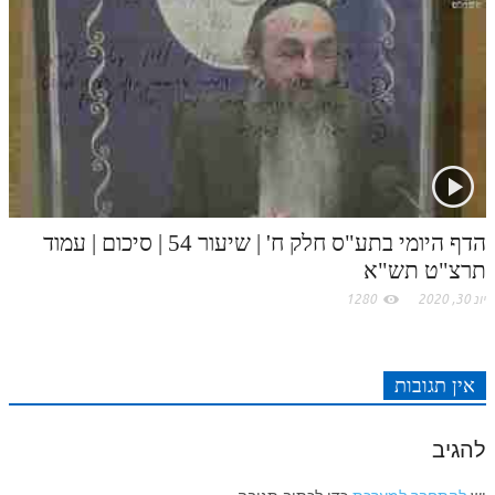
הדף היומי בתע"ס חלק ח' | שיעור 54 | סיכום | עמוד
תרצ"ט תש"א
יונ 30, 2020
1280
אין תגובות
להגיב