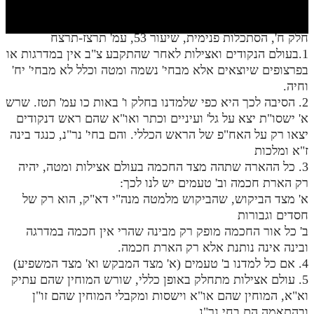
חלק י
חלק יא
חלק ח', הסתכלות פנימית, שיעור 53, עמ' תרצז-תרצח
1.בעולם הנקודים ואצילות לאחר שהתקבע צ"ב אין במדרגות או
חלק יב
בפרצופים שיוצאים אלא מבחי' נשמה ומטה וכלל לא מבחי' יח'
חלק יג
וחיה.
2. הסיבה לכך היא כפי שלמדנו בחלק ו' באות כו עמ' תטז. שרש
חלק יד
א' ישסו"ת יצא על גל' ועיניים וכתר ואו"א שהם ראש דנקודים
יצאו רק על האח"פ של הראש הכללי. והם בחי' נר"נ, כנגד בינה
חלק טו
ז"א ומלכות
חלק ט"ז
3. כל ההארה שתהה מצד החכמה בעולם אצילות ומטה, יהיה
רק הארת חכמה וב' טעמים יש לנו לכך:
בית שער הכוונות
א' מצד הביקוש, שהביקוש מלמטה מנה"י דא"ק, הוא רק של
חסדים וגבורות
שידור חי
ב' כל אור החכמה מופק רק מבינה שהרי אין חכמה במדרגה
ובינה אינה נותנת אלא רק הארת חכמה.
הזמן סט תע"ס
4. אם כל למדנו ב' טעמים (א' מצד המבקש וא' מצד המשפיע)
5. עולם אצילות מתחלק באופן כללי, שורש המוחין שהם עתיק
הזמן סט תלמוד עשר הספירות
וא"א, המוחין שהם או"א וישסות ומקבלי המוחין שהם זו"ן
ספרים להורדה
ובהתאמה הם בחי נר"נ.