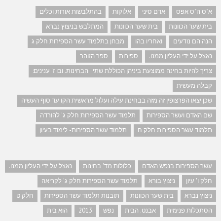
א"ס ה"ס אפס
אדם סיני
אלוקות
בהתלבשות אורות וכלים
בית שער הכוונות
בית שער הכוונות
המתלבש בניצוץ נברא
הנה הם נודעים
ואחריו בהו
מבחן בתלמוד עשר הספירות חלק ג
נאצל על ידי העליון ממנו.
ספירות
ספר הזוהר
צריך להיות בחינה ממוצעת ביניהן הכוללת שתי הבחינות. ובו ז' ענינים:
קבלה מעשית
שכן יצאו הפרצופין זה מזה בבחינת עילה ועלול מראשית הקו עד סוף העשיה
שם האדם ועשר הספירות
תלמוד עשר הספירות חלק ג' להורדה
תלמוד עשר הספירות חלק ח
תלמוד עשר הספירות- לימוד בעיון
עשר הספירות בנפש האדם
כלולות מד' בחינות
נאצל על ידי העליון ממנו.
חלק ו' עיון
ניצוץ בורא
תלמוד עשר הספירות חלק ג' לקריאה
ניצוץ נברא
בית שער הכוונות
תובנות תלמוד עשר הספירות
חלק ט
הסתכלות פנימית
אבנט. הבית
נפש
2013
הוא בית