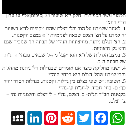
חלק י
חלק יא
תלמוד עשר הספירות -חלק י"א שיעור 34 |סיכום|אלף עז-עח |
הדף היומי
חלק יב
1. לאחר שלמדנו על הם' והל' דצלם שהם מקיפים לז"א בשעור
חלק יג
זה למדנו על הצ' דצלם שבאה לפנימיות ז"א במצב הקטנות.
2. הצ' דצלם ניתנת מחיצוניות הנה"י של תבונה הג' שנזכיר שגם
חלק יד
היא נק' חיצוניות.
3. במצב הגדלות של ז"א הוא יקבל מה-ל' שבאים מבחי' החג"ת
חלק טו
של תבונה ה-ג'.
חלק ט"ז
4. ישנה מחלוקת כיצד אנו אומרים שבגדלות הל' ניתנת מהחג"ת
והרי למדנו שהל' דצלם היא בבחי' הנה"י.
בית שער הכוונות
5. תשובה: יש שוני בצלם בין גדלות וקטנות. בגדלות הסדר יהיה
כך: ם- בחי' חב"ד, ל-חג"ת וצ'-נה"י.
שידור חי
בקטנות חב"ד חג"ת- ם' דצלם, נה"י – ל' דצלם וחיצוניות נהי –
צ' דצלם.
הזמן סט תע"ס
הזמן סט תלמוד עשר הספירות
M
L
P
R
T
F
W
ספרים להורדה