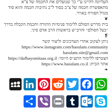
העליונה דהיינו ע"י כך שנועלים את החכמה של צ"א
מנוע חיפוש בספרים
מתאפשרת חכמה של צ"ב בסוד ל"ב נתיבות חכמה והוא סוד
מגדל הפורח באויר.
תלמוד עשר הספירות בעיון
❦
בית מדרש הסולם ללימוד פנימיות התורה וחכמת הקבלה בדרך
תלמוד עשר הספירות חלק א
״בעל הסולם״ והרב״ש בראשות הרב אדם סיני.
❡
תע"ס חלק ב' עיון
ניתן לעקוב אחרי העדכונים וליצור קשר
תע"ס חלק ג' עיון
https://www.instagram.com/hasulam.community
hasulam.site@gmail.com
תלמוד עשר הספירות חלק ד
הצטרפו ללימוד התע״ס היומי: https://dafhayomitaas.org.il
אתר הבית: https://www.hasulam.co.il
תלמוד עשר הספירות חלק ה
❧
תלמוד עשר הספירות חלק ו
תלמוד עשר הספירות חלק ז
M
L
P
R
T
F
W
תלמוד עשר הספירות חלק ח
y
i
i
e
w
a
h
תלמוד עשר הספירות חלק ט
S
V
P
T
O
S
S
n
n
d
i
c
a
תלמוד עשר הספירות חלק י