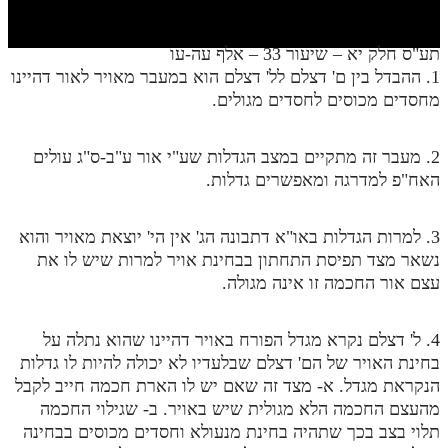
חלק י
חלק יא
תע"ס חלק יא – שיעור 33 – אלף עה-עו
1. ההבדל בין ם' דצלם לל' דצלם הוא במעבר מאויר לאור דהיינו
חלק יב
מחסדים מכוסים לחסדים מגולים.
חלק יג
חלק יד
2. מעבר זה מתקיים במצב הגדלות שע"י אור ע"ב-ס"ג עולים
האח"פ למדרגה ומאפשרים גדלות.
חלק טו
חלק ט"ז
3. למרות הגדלות באו"א דתבונה הג' אין הי' יוצאת מאויר והוא
נשאר מצד תפיסת התחתון בבחינת אויר למרות שיש לו את
בית שער הכוונות
עצם אור החכמה זו אינה מגולה.
שידור חי
4. ל' דצלם נקרא מגדל הפורח באויר דהיינו שהוא נתלה על
הזמן סט תע"ס
בחינת האויר של הם' דצלם שבלעדיו לא יכולה להיות לו גדלות
הנקראת מגדל. א- מצד זה שאם יש לו הארת חכמה חייב לקבל
הזמן סט תלמוד עשר הספירות
מהעצם החכמה הלא מגולית שיש באויר. ב- שגילוי החכמה
תלוי בצב בכך שתהיה בחינת מנעולא וחסדים מכוסים בבחינה
ספרים להורדה