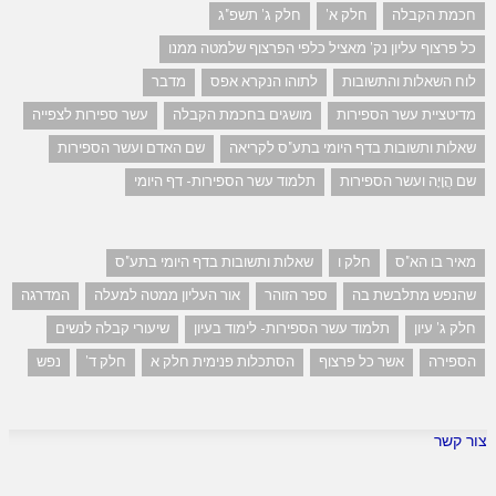
חכמת הקבלה
חלק א'
חלק ג' תשפ"ג
כל פרצוף עליון נק' מאציל כלפי הפרצוף שלמטה ממנו
לוח השאלות והתשובות
לתוהו הנקרא אפס
מדבר
מדיטציית עשר הספירות
מושגים בחכמת הקבלה
עשר ספירות לצפייה
שאלות ותשובות בדף היומי בתע"ס לקריאה
שם האדם ועשר הספירות
שם הֲוָיָה ועשר הספירות
תלמוד עשר הספירות- דף היומי
מאיר בו הא"ס
חלק ו
שאלות ותשובות בדף היומי בתע"ס
שהנפש מתלבשת בה
ספר הזוהר
אור העליון ממטה למעלה
המדרגה
חלק ג' עיון
תלמוד עשר הספירות- לימוד בעיון
שיעורי קבלה לנשים
הספירה
אשר כל פרצוף
הסתכלות פנימית חלק א
חלק ד'
נפש
צור קשר