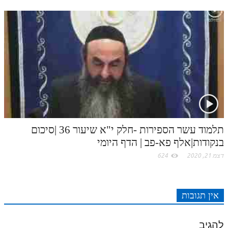
תלמוד עשר הספירות -חלק י"א שיעור 36 |סיכום
בנקודות|אלף פא-פב | הדף היומי
דצמ 21, 2020
624
אין תגובות
להגיב