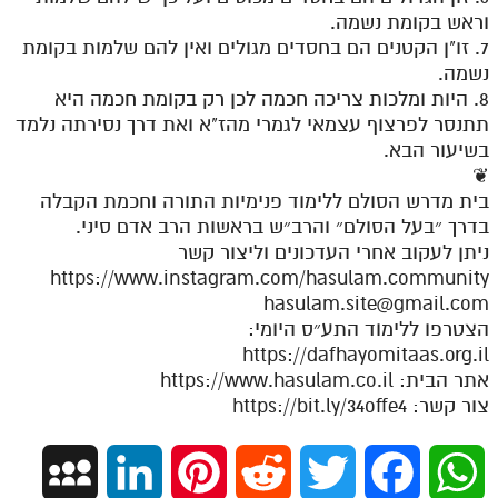
וראש בקומת נשמה.
מנוע חיפוש בספרים
7. זו"ן הקטנים הם בחסדים מגולים ואין להם שלמות בקומת
נשמה.
תלמוד עשר הספירות בעיון
8. היות ומלכות צריכה חכמה לכן רק בקומת חכמה היא
תתנסר לפרצוף עצמאי לגמרי מהז"א ואת דרך נסירתה נלמד
תלמוד עשר הספירות חלק א
בשיעור הבא.
תע"ס חלק ב' עיון
❦
בית מדרש הסולם ללימוד פנימיות התורה וחכמת הקבלה
תע"ס חלק ג' עיון
בדרך ״בעל הסולם״ והרב״ש בראשות הרב אדם סיני.
תלמוד עשר הספירות חלק ד
ניתן לעקוב אחרי העדכונים וליצור קשר
https://www.instagram.com/hasulam.community
תלמוד עשר הספירות חלק ה
hasulam.site@gmail.com
הצטרפו ללימוד התע״ס היומי:
תלמוד עשר הספירות חלק ו
https://dafhayomitaas.org.il
תלמוד עשר הספירות חלק ז
אתר הבית: https://www.hasulam.co.il
צור קשר: https://bit.ly/34offe4
תלמוד עשר הספירות חלק ח
תלמוד עשר הספירות חלק ט
M
L
P
R
T
F
W
תלמוד עשר הספירות חלק י