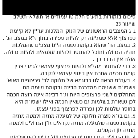
חלק י
חלק יא
סיכום בנקודות בתע"ס חלק טו עמודים א' תשלא-תשלב
שיעור 23
חלק יב
1. ג המצבים הראשונים של הנוק' המלכות עדיין לא קיימת
חלק יג
כפרצוף אלא שמגיעה רק להיות ספירה בתוך ז"א במצב הג' .
2. במצב הד' שהוא בקומת נשמה היינו מצפים שהמלכות
חלק יד
תהיה הגדולה ותוכל להתנסר ולהיות עצמאית ולהיות גדולה.
אולם אין הדבר כך .
חלק טו
3. כדי להתנסר מהז"א ולהיות פרצוף עצמאי לגמרי צריך
חלק ט"ז
קומת חכמה אחרת אין ביטוי עצמאי לנקבה.
4. בעה"ס מראה לנו כדוגמא של חלוקה לב' פרצופים מאוא'
בית שער הכוונות
וישסו"ת ששניהם ממדרגת הבינה ובקומת נשמה הם
מתחלקים לשני פרצופים היות וג"ר דבינה אינה רוצה חכמה
שידור חי
לכן נשארת בשלמות גם כשאין חכמה ואילו ישסו"ת היא
בחוסר שלמות לכן נפרדה לפרצוף בפני עצמו.
הזמן סט תע"ס
5. גם בז"א נוצרה חלוקה של למעלה מחזה ולמטה מחזה
בקומת נשמה שלמעלה מחזה נקראים זו"ן הגדולים ולמטה
הזמן סט תלמוד עשר הספירות
מחזה זון הקטנים.
ספרים להורדה
6. זון הגדולים הם בחסדים מכוסים ועל כן יש להם שלמות