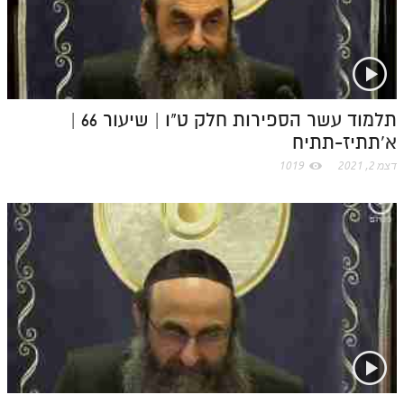
לאתר ספר הרב
דף היומי בזוהר הקדוש
o
m
תלמוד עשר הספירות חלק ט"ו | שיעור 66 |
א'תתיז-תתיח
דצמ 2, 2021
1019