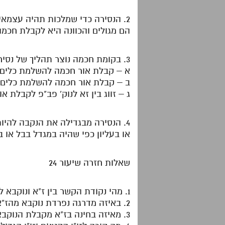
2. הנסירה כדי שמלכות תהיה עצמאי
הם מגולים והכוונה היא לקבלת חכמ
3. בקומת חכמה נוצר תהליך של נסירה שבו הנקבה מקבלת עצמאות ויכולה לבוא בזווג פב"פ עם הז"א וזה נעשה בג' שלבים:
א – קבלת אור חכמה להשלמת כלים
ב – קבלת אור חכמה להשלמת כלים 
ג – זווג בין זא לנוק' פב"פ לקבלת א
4. הנסירה מבגדילה את הנקבה להיו
או בעליון כפי שהיה במגדל בבל או ב
שאלות חזרה שיעור 24
1. מהי נקודת הקשר בין ז"א ונוקבא לאו"א וישסו"ת?
2. באיזה מדרגה נפרדת נוקבא מהז"א?
3. מאיזה בחינה בז"א מקבלת הנוקבא את בחינותיה?