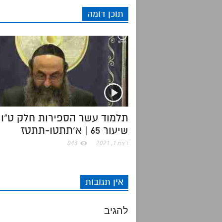
תוכן דומה
i
t
b
s
t
e
o
A
r
o
p
k
p
תלמוד עשר הספירות חלק ט"ו 
שיעור 65 | א'תתטו-תתטז
דצמ 1, 2021
843
אין תגובות
להגיב