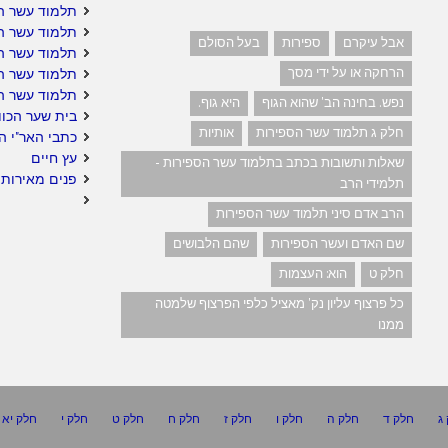
תלמוד עשר הס
תלמוד עשר הס
אבל עיקרם
ספירות
בעל הסולם
תלמוד עשר הס
הרחקה או על ידי מסך
תלמוד עשר ה
תלמוד עשר ה
נפש. בחינה הב' שהוא הגוף
היא גוף.
בית שער הכוו
חלק ג תלמוד עשר הספירות
אותיות
כתבי האר"י ה
עץ חיים
שאלות ותשובות בכתב בתלמוד עשר הספירות -
פנים מאירות 
תלמידי הרב
הרב אדם סיני תלמוד עשר הספירות
שם האדם ועשר הספירות
שהם הלבושים
חלק ט
הוא: העצמות
כל פרצוף עליון נק' מאציל כלפי הפרצוף שלמטה
ממנו
ג
חלק ד
חלק ה
חלק ו
חלק ז
חלק ח
חלק ט
חלק י
חלק יא