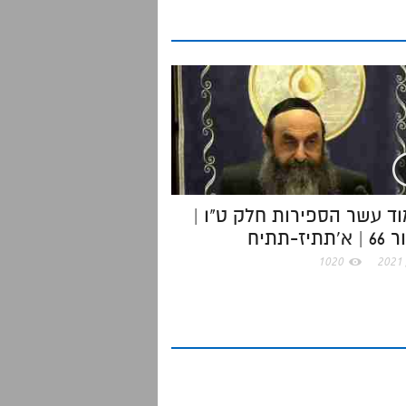
e
ד עשר הספירות חלק ט"ו |
תיז-תתיח
1020