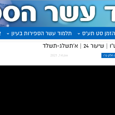
הזמן סט תע"ס
תלמוד עשר הספירות בעיון
א
 | א'תשלג-תשלד
חלק ט"ו
אוק 14, 2021