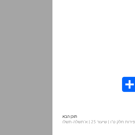
S
h
a
תוכן הבא
 ט"ו | שיעור 25 | א'תשלה-תשלו
r