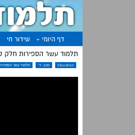
דף היומי
שידור חי
תלמוד עשר הספירות חלק ט"ו | שיעור 24
Education
סבב -ד'
תלמוד עשר הספירות 