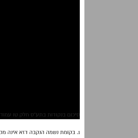
סיכום בנקודות בתע"ס חלק טו עמודי
1. בקומת נשמה הנקבה דזא אינה מקבלת ראש ואינה יכולה להיות עצמאית ולכן היא עדיין קשורה אליו.