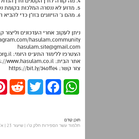
4. מה קורה לזו"ן הקטנים וזו"ן הגדולים בזמן נסירת המלכות מז"א?
5. מדוע לא ננסרה המלכות בקומת נשמה?
6. מהם ג' הזיווגים בזו"ן כדי להביא הנוקבא והז"א לזיווג פב"פ?
ניתן לעקוב אחרי העדכונים וליצור ק
stagram.com/hasulam.community
hasulam.site@gmail.com
הצטרפו ללימוד התע״ס היומי: https://dafhayomitaas.org.il
אתר הבית: https://www.hasulam.co.il
צור קשר: https://bit.ly/34offe4
R
T
F
W
e
w
a
h
d
i
c
a
תוכן קודם
תלמוד עשר הספירות חלק ט"ו | שיעור 23 | א'תשלא-תשלב
d
t
e
t