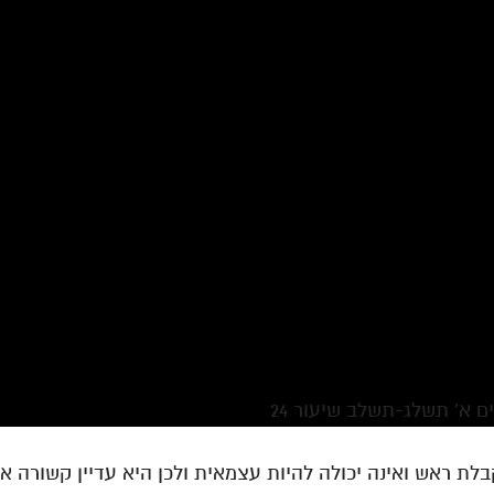
ם א' תשלג-תשלב שיעור 24