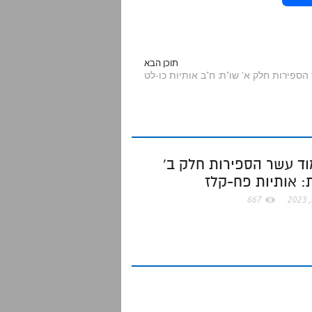
h
a
תוכן הבא
ספירות חלק א' שו"ת: ח"ב אותיות כו-לט
r
e
ד עשר הספירות חלק ב'
: אותיות פח-קלז
667