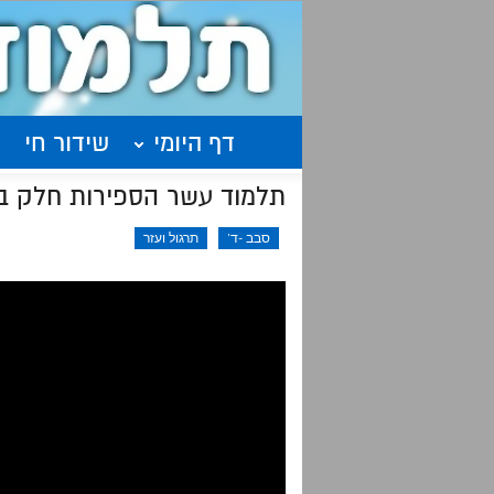
דף היומי
שידור חי
תלמוד עשר הספירות חלק ב'
סבב -ד'
תרגול ועזר