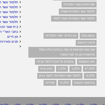
תלמוד עשר הס
שם האדם ועשר הספירות
תלמוד עשר הס
תלמוד עשר הספירות אשלג
תלמוד עשר הס
תלמוד עשר ה
תלמוד עשר הספירות חומר לימודי
תלמוד עשר ה
בית שער הכוו
כתבי האר"י ה
Education
עץ החיים- עשר הספירות
עץ חיים
פנים מאירות 
א"ס ה"ס אפס
שכן יצאו הפרצופין זה מזה בבחינת עילה ועלול
מראשית הקו עד סוף העשיה
הוא: העצמות
ציטוטים על חובת לימוד קבלה
חלק י"א
חלק ג'
חלק ב
ניצוץ בורא
חלק א'
תלמוד עשר הספירות- לימוד בעיון
בית שער הכוונות
חלק ח'
ספירות
ג
חלק ד
חלק ה
חלק ו
חלק ז
חלק ח
חלק ט
חלק י
חלק יא