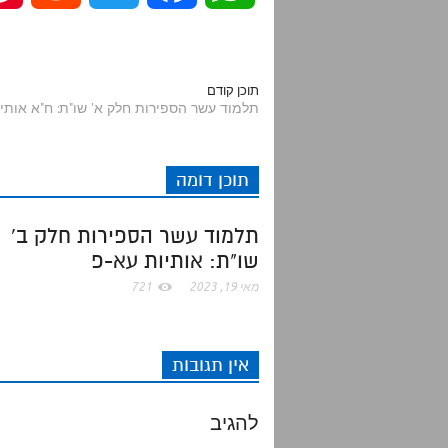
e
w
a
h
d
i
c
a
תוכן קודם
תלמוד עשר הספירות חלק א' שו"ת: ח"א אותיו
d
t
e
t
תוכן דומה
i
t
b
s
תלמוד עשר הספירות חלק ב'
t
e
o
A
שו"ת: אותיות עא-פ
r
o
p
מאי 19, 2023
721
k
p
אין תגובות
להגיב