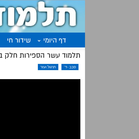
דף היומי
שידור חי
תלמוד עשר הספירות חלק ב'
סבב -ד'
תרגול ועזר