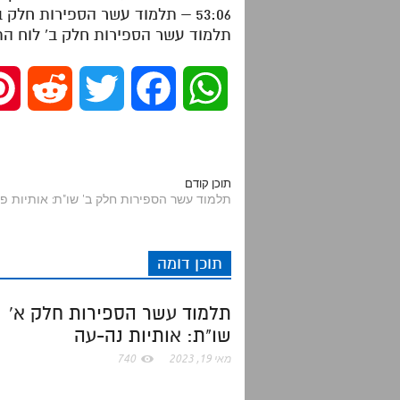
53:06 – תלמוד עשר הספירות חלק ב' מושגים ד'
תלמוד עשר הספירות חלק ב' לוח התשובות 
R
T
F
W
e
w
a
h
d
i
c
a
תוכן קודם
תלמוד עשר הספירות חלק ב' שו"ת: אותיות פ
d
t
e
t
תוכן דומה
i
t
b
s
תלמוד עשר הספירות חלק א'
t
e
o
A
שו"ת: אותיות נה-עה
r
o
p
מאי 19, 2023
740