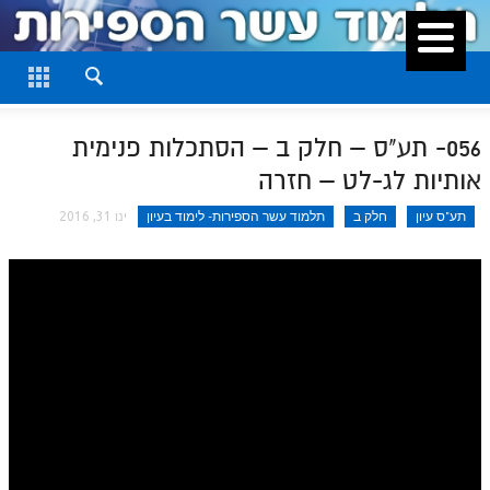
סגור
דף היומי
חלק א
056- תע"ס – חלק ב – הסתכלות פנימית
חלק ב
אותיות לג-לט – חזרה
חלק ג
תע"ס עיון
חלק ב
תלמוד עשר הספירות- לימוד בעיון
ינו 31, 2016
חלק ד
חלק ה
חלק ו
חלק ז
חלק ח
חלק ט