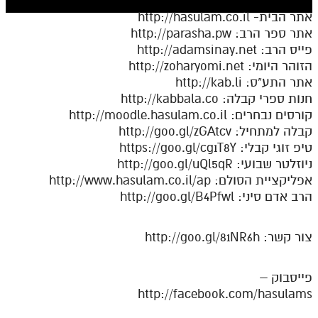
חלק י
אתר הבית- http://hasulam.co.il
חלק יא
אתר ספר הרב: http://parasha.pw
פייס הרב: http://adamsinay.net
חלק יב
הזוהר היומי: http://zoharyomi.net
אתר התע"ס: http://kab.li
חלק יג
חנות ספרי קבלה: http://kabbala.co
חלק יד
קורסים נבחרים: http://moodle.hasulam.co.il
קבלה למתחיל: http://goo.gl/zGAtcv
חלק טו
טיפ זוגי קבלי: https://goo.gl/cg1T8Y
חלק ט"ז
ניוזלטר שבועי: http://goo.gl/uQl5qR
אפליקציית הסולם: http://www.hasulam.co.il/ap
בית שער הכוונות
הרב אדם סיני: http://goo.gl/B4Pfwl
שידור חי
צור קשר: http://goo.gl/81NR6h
הזמן סט תע"ס
פייסבוק –
הזמן סט תלמוד עשר הספירות
http://facebook.com/hasulams
ספרים להורדה