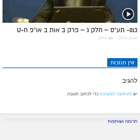
לאתר ספר הרב
דף היומי בזוהר הקדוש
013- תע"ס – חלק ג – פרק ב אות ב או"פ ח-ט
אוק 6, 2016
2018
אין תגובות
להגיב
יש
להתחבר למערכת
כדי לכתוב תגובה.
תרומה ושותפות