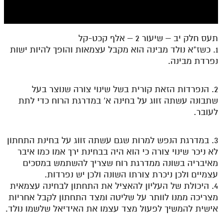
חלק י
חלק יא
תעס חלק יב – שיעור 2 – אלף קכט-קל
חלק יב
1. כשז"א נולד מבינה הוא מקבל עצמאות והופך להיות ישות
חלק יג
נפרדת מבינה.
חלק יד
2. הנפרדות הזאת קורית בשל שינוי צורה שנוצר בעל
חלק טו
שתבונה עשתה זווג על בחינה א' במדרגת הרוח כדי לתת
לעובר.
חלק ט"ז
בית שער הכוונות
3. במדרגת הנפש למרות שגם עשתה זווג על בחינת התחתון
לא ניכר שינוי צורה כי הוא היה בבחינת ירך אמו כמו איבר
שידור חי
מאיבריה בשונה ממדרגת רוח שצריך להשתמש במסכים
עצמיים ולכן ניכרת צורתו השונה ולכן יש נפרדות.
הזמן סט תע"ס
4. היכולת של העליון להאציל את התחתון לבחינה עצמאית
מצריכה ממנו לוותר על שליטה ומצד התחתון לקבל אחריות
הזמן סט תלמוד עשר הספירות
אישית להמשיך לפעול מצד עצמו את האידיאל שלשמו נולד.
ספרים להורדה