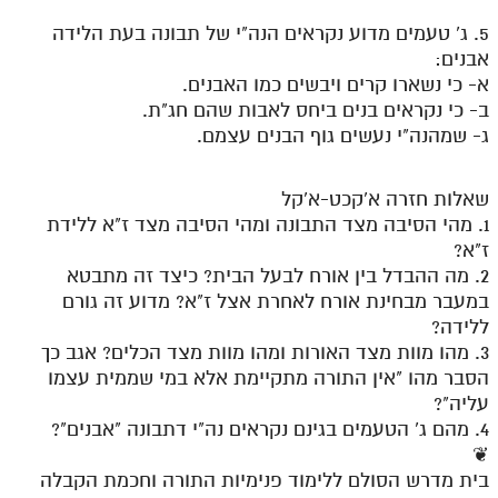
מנוע חיפוש בספרים
5. ג' טעמים מדוע נקראים הנה"י של תבונה בעת הלידה
אבנים:
תלמוד עשר הספירות בעיון
א- כי נשארו קרים ויבשים כמו האבנים.
ב- כי נקראים בנים ביחס לאבות שהם חג"ת.
תלמוד עשר הספירות חלק א
ג- שמהנה"י נעשים גוף הבנים עצמם.
תע"ס חלק ב' עיון
שאלות חזרה א'קכט-א'קל
תע"ס חלק ג' עיון
1. מהי הסיבה מצד התבונה ומהי הסיבה מצד ז"א ללידת
ז"א?
תלמוד עשר הספירות חלק ד
2. מה ההבדל בין אורח לבעל הבית? כיצד זה מתבטא
תלמוד עשר הספירות חלק ה
במעבר מבחינת אורח לאחרת אצל ז"א? מדוע זה גורם
ללידה?
תלמוד עשר הספירות חלק ו
3. מהו מוות מצד האורות ומהו מוות מצד הכלים? אגב כך
תלמוד עשר הספירות חלק ז
הסבר מהו "אין התורה מתקיימת אלא במי שממית עצמו
עליה"?
תלמוד עשר הספירות חלק ח
4. מהם ג' הטעמים בגינם נקראים נה"י דתבונה "אבנים"?
❦
תלמוד עשר הספירות חלק ט
בית מדרש הסולם ללימוד פנימיות התורה וחכמת הקבלה
תלמוד עשר הספירות חלק י