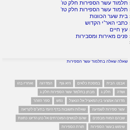
תלמוד עשר הספירות חלק טו
'
תלמוד עשר הספירות חלק טז
'
בית שער הכוונות
כתבי האר"י הקדוש
עץ חיים
פנים מאירות ומסבירות
שאלה שאלה בתלמוד עשר הספירות
אבנט. הבית
במסכת כלאים
היא גוף.
המדרגה
ואחריו בהו
ושדה
חלק ג
מבחן בתלמוד עשר הספירות חלק ג
מדרגה אמצעי בין המאציל אל הנאצל
נפש
ספר הזוהר
עשר ספירות לשמיעה
שאלות ותשובות בדף היומי בתע"ס לקריאה
שבהם המוח מבפנים
שהם לבושים המוכרחים אל כהן הדיוט: כתונת
שימוש בעשר הספירות
תורת הספירות