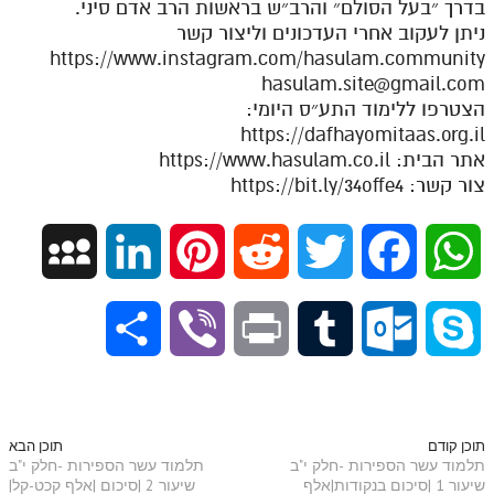
בדרך ״בעל הסולם״ והרב״ש בראשות הרב אדם סיני.
ניתן לעקוב אחרי העדכונים וליצור קשר
תלמוד עשר הספירות חלק יא
https://www.instagram.com/hasulam.community
תלמוד עשר הספירות חלק יב
hasulam.site@gmail.com
הצטרפו ללימוד התע״ס היומי:
תלמוד עשר הספירות חלק יג
https://dafhayomitaas.org.il
אתר הבית: https://www.hasulam.co.il
תלמוד עשר הספירות חלק יד
צור קשר: https://bit.ly/34offe4
תלמוד עשר הספירות חלק טו
תלמוד עשר הספירות חלק טז
M
L
P
R
T
F
W
בית שער הכוונות
y
i
i
e
w
a
h
S
V
P
T
O
S
אודות האתר
S
n
n
d
i
c
a
אודות האתר
h
i
r
u
u
k
p
k
t
d
t
e
t
בעל הסולם
a
b
i
m
t
y
תוכן קודם
תוכן הבא
אתר הבית
תלמוד עשר הספירות -חלק י"ב
תלמוד עשר הספירות -חלק י"ב
a
e
e
i
t
b
s
שיעור 1 |סיכום בנקודות|אלף
שיעור 2 |סיכום |אלף קכט-קל|
r
e
n
b
l
p