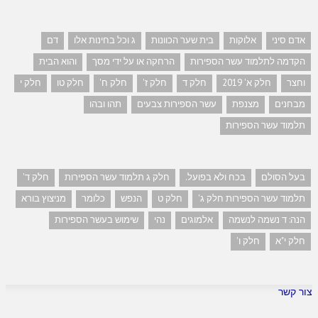
אדם סיני
אלוקות
בית שער הכוונות
ג וכל בחינות אלו
דם
הקדמה לתלמוד עשר הספירות
הרחקה או על ידי מסך
והוא הבית
וחצר
חלק א' 2019
חלק ד
חלק ז'
חלק ח'
חלק טו
חלק י
מבחנים
מצנפת
עשר הספירות צבעים
תהו ובהו
תלמוד עשר הספירות
בעל הסולם
בכח ולא בפועל.
חלק ג תלמוד עשר הספירות
חלק ד'
תלמוד עשר הספירות חלק ג'
חלק ט
הנפש
כלומר
מניצוץ בורא
הנה: ד נשמה לנשמה
אלמוגים
נהי
שימוש בעשר הספירות
חלק י"א
חלק ו'
צור קשר