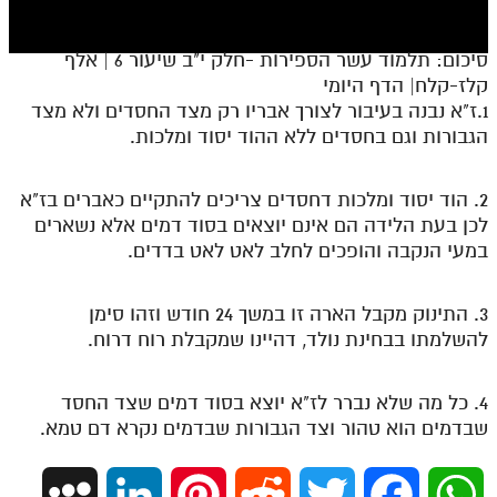
חלק י
חלק יא
סיכום: תלמוד עשר הספירות -חלק י"ב שיעור 6 | אלף
קלז-קלח| הדף היומי
חלק יב
1.ז"א נבנה בעיבור לצורך אבריו רק מצד החסדים ולא מצד
חלק יג
הגבורות וגם בחסדים ללא ההוד יסוד ומלכות.
חלק יד
2. הוד יסוד ומלכות דחסדים צריכים להתקיים כאברים בז"א
חלק טו
לכן בעת הלידה הם אינם יוצאים בסוד דמים אלא נשארים
במעי הנקבה והופכים לחלב לאט לאט בדדים.
חלק ט"ז
בית שער הכוונות
3. התינוק מקבל הארה זו במשך 24 חודש וזהו סימן
להשלמתו בבחינת נולד, דהיינו שמקבלת רוח דרוח.
שידור חי
הזמן סט תע"ס
4. כל מה שלא נברר לז"א יוצא בסוד דמים שצד החסד
שבדמים הוא טהור וצד הגבורות שבדמים נקרא דם טמא.
הזמן סט תלמוד עשר הספירות
ספרים להורדה
M
L
P
R
T
F
W