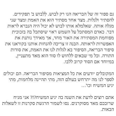
חלק י
חלק יא
גם ספור זה של הבריאה הנו רק לבוש. לַלבוש ב' תפקידים.
להסתיר ולגלות. מצד אחד מסתיר הוא את האמת ומצד שני
חלק יב
מגלה אותה. שאלמלא אותו לבוש לא יכול היה הנברא לראות
חלק יג
דבר. כאדם המסתכל על השמש ראוי שיסתכל בה בזכוכית
מפוחמת המסתירה את האור מחד, אך מאידך נותנת את
חלק יד
האפשרות לראותה. הבנה זו צריכה להנחות אותנו בקוראנו את
סיפור הבריאה, הסיפור בא לגלות לנו את האמת, את סודות
חלק טו
התורה. וכל מי שבאים ללחוש לו סוד הוא מאד מתעניין,
חלק ט"ז
במיוחד אם הסוד קרוב ללבו.
בית שער הכוונות
המקובלים יודעים את כל המציאות מסיפור הבריאה. הם יכולים
לספר לנו מה יתרחש בעולם הזה, מתי תהיינה מלחמות, מתי
שידור חי
יגיע המשיח וכו'…
הזמן סט תע"ס
אתם רוצים לדעת את השנה בה יגיע המשיח?!? אני מניח
שרובכם מאד מסוקרנים. נסו לשמור הרגשת סקרנות זו לשאלות
הזמן סט תלמוד עשר הספירות
הבאות.
ספרים להורדה