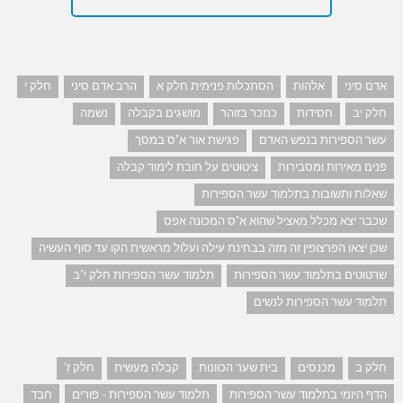
אדם סיני
אלהות
הסתכלות פנימית חלק א
הרב אדם סיני
חלק י
חלק יב
חסידות
כנזכר בזוהר
מושגים בקבלה
נשמה
עשר הספירות בנפש האדם
פגישת אור א"ס במסך
פנים מאירות ומסבירות
ציטוטים על חובת לימוד קבלה
שאלות ותשובות בתלמוד עשר הספירות
שכבר יצא מכלל מאציל שהוא א"ס המכונה אפס
שכן יצאו הפרצופין זה מזה בבחינת עילה ועלול מראשית הקו עד סוף העשיה
שרטוטים בתלמוד עשר הספירות
תלמוד עשר הספירות חלק י"ב
תלמוד עשר הספירות לנשים
חלק ב
מכנסים
בית שער הכוונות
קבלה מעשית
חלק ז'
הדף היומי בתלמוד עשר הספירות
תלמוד עשר הספירות - פורים
חבד