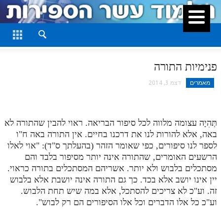
סגור
דף היומי
חלק א
פנימיות התורה
חלק ב
מאמרים
דצמ 3, 2014
חלק ג
חלק ד
תְּהִיָה עצומה מלווה לכל סיפור הבריאה. ראוי להבין שהתורה לא
חלק ה
באה, אלא להורות לנו את דרכנו בחיים. אין התורה באה ח"ו
לספר לנו סיפורים, כפי שאומר הזהר (בהעלתך ס"ד): "אוי לאלו
חלק ו
הרשעים האומרים, שהתורה אינה יותר מסיפור בלבד והם
מסתכלים בלבוש ולא יותר. אשריהם המסתכלים בתורה כראוי.
חלק ז
יין אינו יושב אלא בכד. כך גם התורה אינה יושבת אלא בלבוש
חלק ח
זה. וע"כ לא צריכים להסתכל, אלא במה שיש תחת הלבוש.
וע"כ כל אלו הדברים וכל אלו הסיפורים הם רק לבוש".
חלק ט