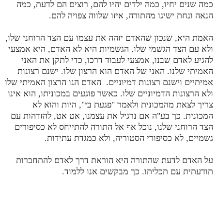
כמה שנים יחיו, כמה ילדים יהיו להם, רוצים הם לדעת, כמה
הנאה ונחת ישיגו מהתורה, איזו שלווה צפויה להם.
תלמוד עשר הספירות חלק יא
תלמוד עשר הספירות חלק יב
האמת היא, שנכון שהאדם יזהה את עצמו עם הצד הרוחני שלו,
ולא עם הצד הגשמי שלו. הגשמיות היא לא האדם, היא אמצעי
תלמוד עשר הספירות חלק יג
להגיע לאדם שבנו, אמצעי לעבוד דרכו, כדי לתקן את האני
תלמוד עשר הספירות חלק יד
האמיתי שלנו. האני של האדם הוא הרצון שלו. ישנם רצונות
אמיתיים וישנם רצונות דמיוניים. האדם הנו הרצון האמיתי שלו
תלמוד עשר הספירות חלק טו
ולא הרצונות הדמיוניים שלו. כאשר פוגעים במכוניתו, הוא אינו
צריך לצאת מהמכונית ולאמר "פגעת בי", היות והוא לא
תלמוד עשר הספירות חלק טז
המכונית. כך בע"ה אם נרגיל את עצמנו, אט אט, להזדהות עם
בית שער הכוונות
הצד הרוחני שלנו, נוכל אף אל התורה להתייחס לא כסיפורים
גשמיים, לא כסיפורי הסטוריה, ולא כמגדת עתידות.
אודות האתר
על האדם לדעת שהתורה היא הוראת דרך לאדם להתחברות
אודות האתר
תודעתית עם תכליתו. כך מבקשים אנו ללמוד.
בעל הסולם
אתר הבית