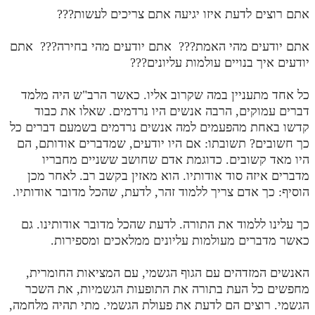
אתם רוצים לדעת איזו יגיעה אתם צריכים לעשות???
מנוע חיפוש בספרים
אתם יודעים מהי האמת??? אתם יודעים מהי בחירה??? אתם
תלמוד עשר הספירות בעיון
יודעים איך בנויים עולמות עליונים???
תלמוד עשר הספירות חלק א
כל אחד מתעניין במה שקרוב אליו. כאשר הרב"ש היה מלמד
תע"ס חלק ב' עיון
דברים עמוקים, הרבה אנשים היו נרדמים. שאלו את כבוד
קדשו באחת מהפעמים למה אנשים נרדמים בשמעם דברים כל
תע"ס חלק ג' עיון
כך חשובים? תשובתו: אם היו יודעים, שמדברים אודותם, הם
תלמוד עשר הספירות חלק ד
היו מאד קשובים. כדוגמת אדם שחושב ששניים מחבריו
מדברים איזה סוד אודותיו. הוא מאזין בקשב רב. לאחר מכן
תלמוד עשר הספירות חלק ה
הוסיף: כך אדם צריך ללמוד זהר, לדעת, שהכל מדובר אודותיו.
תלמוד עשר הספירות חלק ו
כך עלינו ללמוד את התורה. לדעת שהכל מדובר אודותינו. גם
תלמוד עשר הספירות חלק ז
כאשר מדברים מעולמות עליונים ממלאכים ומספירות.
תלמוד עשר הספירות חלק ח
האנשים המזדהים עם הגוף הגשמי, עם המציאות החומרית,
תלמוד עשר הספירות חלק ט
מחפשים כל העת בתורה את התופעות הגשמיות, את השכר
הגשמי. רוצים הם לדעת את פעולת הגשמי. מתי תהיה מלחמה,
תלמוד עשר הספירות חלק י