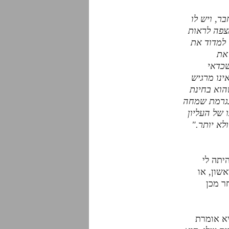
ר, ויש לו
מצפה לראות
 למדוד את
את
שכדאי
ינו מרגיש
שהוא בחינת
נגרמת שמחה
 של העליון
לא יותר."
יתה לי
שון, או
ר מכן
יא אומרת