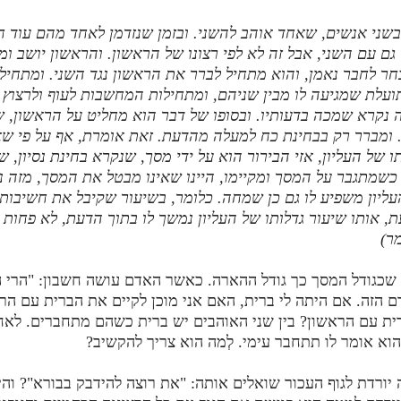
בשני אנשים, שאחד אוהב להשני. ובזמן שנזדמן לאחד מהם עוד חב
גם עם השני, אבל זה לא לפי רצונו של הראשון. והראשון יושב ו
חר לחבר נאמן, והוא מתחיל לברר את הראשון נגד השני. ומתחיל
עלת שמגיעה לו מבין שניהם, ומתחילות המחשבות לעוף ולרצוץ 
נקרא שמכה בדעותיו. ובסופו של דבר הוא מחליט על הראשון, 
ומברר רק בבחינת כח למעלה מהדעת. זאת אומרת, אף על פי שא
ו של העליון, אזי הבירור הוא על ידי מסך, שנקרא בחינת נסיון, 
כשמתגבר על המסך ומקיימו, היינו שאינו מבטל את המסך, מזה 
עליון משפיע לו גם כן שמחה. כלומר, בשיעור שקיבל את חשיבותו
 אותו שיעור גדלותו של העליון נמשך לו בתוך הדעת, לא פחות ו
ר)
כגודל המסך כך גודל ההארה. כאשר האדם עושה חשבון: "הרי ה
 הזה. אם היתה לי ברית, האם אני מוכן לקיים את הברית עם הרא
ת עם הראשון? בין שני האוהבים יש ברית כשהם מתחברים. לאח
הוא אומר לו תתחבר עימי. לְמה הוא צריך להקשיב?
יורדת לגוף העכור שואלים אותה: "את רוצה להידבק בבורא"? וה