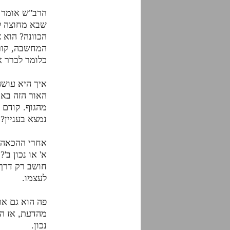
הרב"ש אומר ל
שבא מחוצה לו
הכוונה? הוא צ
המחשבה, קורא
כלומר לברר א
איך היא עושה
האור הזה בא 
מהגוף. קודם 
נמצא בעניין?
אחרי ההכאה א
א' או נכון ב
חושב רק דרך 
לעצמו.
פה הוא גם או
מהדעת, אז הוא
נכון.