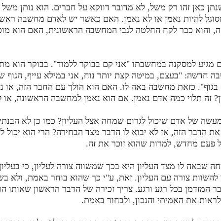
תן כאן זהו רק משל, לא מדובר דווקא על חברים. הוא נותן משל
וגל להיות נאמן או לא נאמן. האם כאשר יש לאדם מחשבה ראשונ
 והוא כבר לקח החלטה לגבי המחשבה הראשונית, האם הוא מוכן
 מגיע למסקנה במחשבתו "אני קם בבוקר ללמוד". בבוקר הוא מתכו
ה חדשה: "בעצם, במיטה קצת יותר נוח, אני במילא עייף, הגוף של
בגוף". כזאת מחשבה באה לו. האם הוא הולך עם החבר הזה, או 
 זה תלוי כמה אדם נאמן. אם הוא נאמן למחשבה הראשונה, או ל
שה של אדם שיכול לגרום שמחה אצל העליון? כמו כן לא הבנתי
את הדבר הזה, אז לא יבוא לו הדבר מצד הבחירה? הרי הוא יכול לז
ל פעם מחדש, למרות שהוא זוכר את זה.
 שבאה לו מצד העליון היא בכך שמשווה צורה לעליון, כי בעליון 
 להשוות צורה עם העליון. זאת, ע"י כך שהוא בוחר באמת, ולא ב
ר המזדמן בכל רגע ורגע. צריך זכירה של הדבר הראשון שאותו הו
 לראות את האמיתי והנכון, ולבחור באמת.