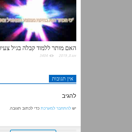
t
e
o
A
r
o
p
k
p
האם מותר ללמוד קבלה בגיל צעיר
אוג 8, 2019
3404
אין תגובות
להגיב
יש
להתחבר למערכת
כדי לכתוב תגובה.