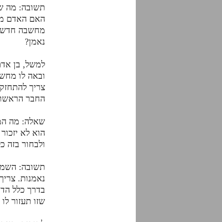
תשובה: מה שנ
האם האדם מס
מחשבה חדשה,
נאמן?
למשל, בן אדם
ובאה לו מחשב
צריך להתחזק 
החבר הראשון?
שאלה: מה המע
הוא לא יזכור 
ולבחור בזה כ
תשובה: השמחה
נאמנות. צריך
בדרך כלל הדב
שזו תעזור לו