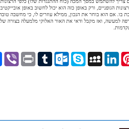
 צריך להשתמש במסך המכה (כוח ההתנגדות שלו) כלפי הרצונות 
רצונות הגופניים, ורק באופן כזה הוא יכול לחשוב באופן אובייקטיבי
כת בו. אם הוא בוחר את הנכון, ממילא עוזרים לו, כי מחשבה טוב
פה למעשה, ואז מקבל ודאי את האור האלוקי מלמעלה בצורה של 
קדמות.
V
P
T
O
S
M
L
P
i
r
u
u
k
y
i
i
b
i
m
t
y
S
n
n
e
n
b
l
p
p
k
t
r
t
l
o
e
a
e
e