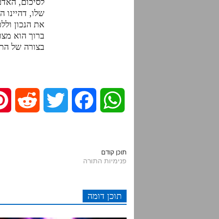
לסיכום, האדם
שלו, דהיינו ה
את הנכון ולל
ברוך הוא מצר
בצורה של הת
R
T
F
W
e
w
a
h
d
i
c
a
תוכן קודם
פנימיות התורה
d
t
e
t
תוכן דומה
i
t
b
s