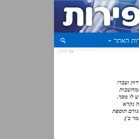
ות האתר
2103
ות ועברו
המחשבות
ש לו מסך.
ה נקרא
גורם תוספת
ר ב')