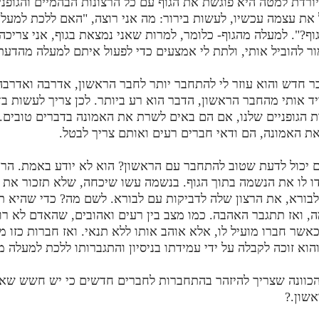
יורדת למטה היא פוגשת את הגוף עם כל הרצונות הבהמיים והגופני
את עצמה עכשיו, לעשות בירור: מה אני רוצה, "האם ללכת למעלה
וף?". למעלה מהגוף- כלומר, למרות שאני נמצאת בגוף, אני צריכה
ר להוביל אותי, ולתת לי אמצעים כדי לפעול איתם למעלה מהדעת
 חדש והוא עוזר לי להתחבר יותר לחבר הראשון, אדרבה ואדרבה
ד אותי מהחבר הראשון, הדבר הוא רע ביותר. לכן צריך לעשות ב
ת הגופניים שלנו, אם הם באים לשרת את האמונה בדברים טובים.
ת האמונה, הם ודאי חברים רעים ואותם צריך לבטל.
יכול לדעת שטוב להתחבר עם הראשון? הוא לא יודע באמת. הרי נ
ו לו את הנשמה בתוך הגוף. בנשמה עשו שיכחה, שלא תזכור את 
ורא, את הרצון שלה לדביקות עם לבורא. לשם מה? כדי שהיא תו
, ואז תתגבר האהבה. כמו מצב בין רעים ואהובים, שהאדם לא רו
אשר חברו מועיל לו, אלא אוהב אותו ללא תנאי. ואז חברות כזו מ
הוא זוכה לקבלה על ידי עמידתו בניסיון והתגברותו ללכת למעלה 
כוונה שצריך להיזהר בהתחברות לחברים חדשים כי יש חשש שא
שון.?