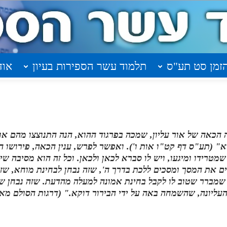
זמן סט תע"ס
תלמוד עשר הספירות בעיון
אוד
כאה של אור עליון, שמכה בפרגוד ההוא, הנה התנוצצו מהם אור
" (תע"ס דף קט"ו אות ו'). ואפשר לפרש, ענין הכאה, פירושו 
טרידו ומיגעו, ויש לו סברא לכאן ולכאן. וכל זה הוא מסיבה שי
ם את המסך ומסכים ללכת בדרך ה', שזה נבחן לבחינת מוחא, שז
 שמברר שטוב לו לקבל בחינת אמונה למעלה מהדעת. שזה נבחן ש
עליונה, שהשמחה באה על ידי הבירור דוקא." (דרגות הסולם מאמ