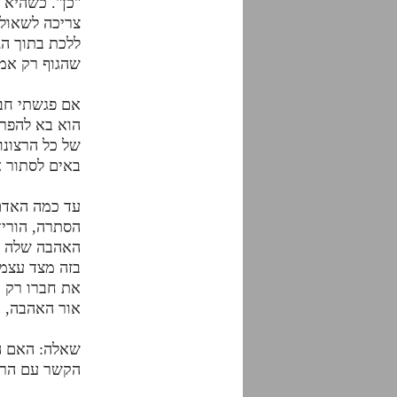
"כן". כשהיא 
צריכה לשאול 
ללכת בתוך הג
שהגוף רק אמו
אם פגשתי חבר
הוא בא להפרי
של כל הרצונו
באים לסתור א
עד כמה האדם 
הסתרה, הוריד
האהבה שלה לב
בזה מצד עצמה
את חברו רק כ
אור האהבה, ו
שאלה: האם ה
הקשר עם הרא