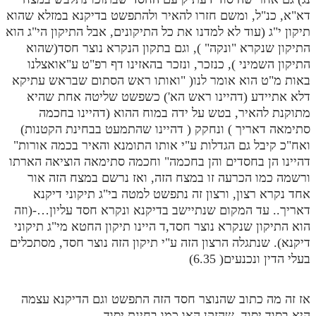
דא"א, כנ"ל, ומשם חזרו להאיר ולהתפשט בדיקנא במזלא שהוא
תיקון י"ג (עוד לא למדנו את כל התיקונים, אבל התיקון הי"ג הוא
התיקון שנקרא "ונקה" ), וגם בתקון הנקרא נוצר חסד(שהוא
התיקון השמיני ), כנזכר, ונזכר בהאזינו דף רפ"ט ע"אואצלנו
באות מ"ט הוא אומר לנו( "ואותו ראש הסתום שבראש עתיקא
דלא אתיידע (דהיינו ראש הא') כשפשט שליטה אחת שהיא
מתוקנת להאיר, בטש על ידה במוח ההוא (דהיינו בחכמה
סתימאה דאריך ) ונחקק ( דהיינו שהתמעט בבחינת הקטנות)
ואח"כ קיבל גם הגדלות ע"י אותו התומנא והאיר בכמה אורות"
דהיינו הן בחסדים והן בחכמה" וחכמה סתימאה הוציאה הארתו
ורשמה כמו הכרעה זו במצח הזה, ואז נרשם במצח הזה אור
אחד נקרא רצון, ורצון זה נתפשט למטה בי"ג תיקוני דיקנא
דאריך.. עד המקום שנתיישב בדיקנא ונקרא חסד עליון…-(וזה
הוא התיקון שנקרא נוצר חסד,ד היינו תיקון החטא מי"ג תיקוני
דיקנא). שנתגלה הרצון הזה ע"י תיקון הזה נוצר חסד, מסתכלים
בעלי הדין ונכנעים( 6.35)
אז זה מה כתוב שהנוצר חסד הזה התפשט וגם הדיקנא עצמה
היא בסוד יסוד. שהזקן האו כמו בחינת יסוד.