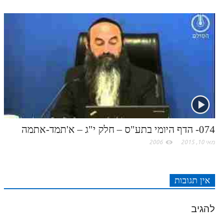
074- הדף היומי בתע"ס – חלק י"ג – א'תמד-אתמה
מאי 10, 2015
2006
אין תגובות
להגיב