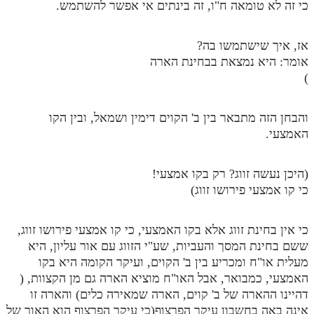
כי זה לא טומאה ח"ו, זה בינתים אי אפשר להשתמש.
אז, איך שישתמשו בה?
אומר: היא נמצאת בבחינת הארה
)
והבחן הזה מתבאר בין ב' הקוים דימין ושמאל, ובין הקו
האמצעי.
(היכן נעשה זווג? רק בקו אמצעי!
כי קו אמצעי פירושו זווג)
כי אין בחינת זווג אלא בקו האמצעי, כי קו אמצעי פירושו זווג,
ששם בחינת המסך והעביות, שע"י הזווג עם אור עליון, היא
מעלית או"ח ומכריע בין ב' הקוים, ועיקר הקומה היא בקו
האמצעי, כמבואר, אבל האו"ח מוציא הארה גם מן הקצוות, (
דהיינו ההארה של ב' קוים, הארה שמאירה כלים) והארה זו
אינה באה בחשבון עיקר הפרצוף(כי עיקר הפרצוף הוא האור של