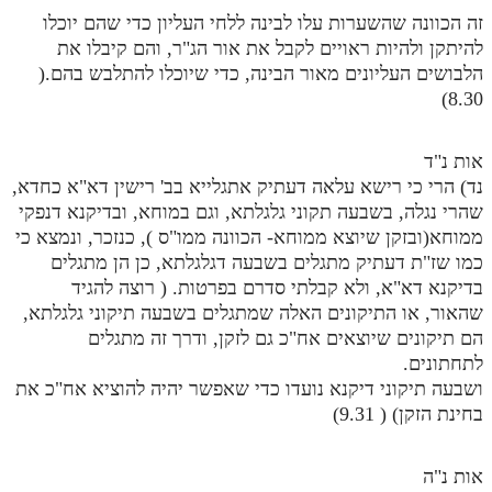
זה הכוונה שהשערות עלו לבינה ללחי העליון כדי שהם יוכלו
להיתקן ולהיות ראויים לקבל את אור הג"ר, והם קיבלו את
הלבושים העליונים מאור הבינה, כדי שיוכלו להתלבש בהם.(
8.30)
אות נ"ד
נד) הרי כי רישא עלאה דעתיק אתגלייא בב' רישין דא"א כחדא,
שהרי נגלה, בשבעה תקוני גלגלתא, וגם במוחא, ובדיקנא דנפקי
ממוחא(ובזקן שיוצא ממוחא- הכוונה ממו"ס ), כנזכר, ונמצא כי
כמו שז"ת דעתיק מתגלים בשבעה דגלגלתא, כן הן מתגלים
בדיקנא דא"א, ולא קבלתי סדרם בפרטות. ( רוצה להגיד
שהאור, או התיקונים האלה שמתגלים בשבעה תיקוני גלגלתא,
הם תיקונים שיוצאים אח"כ גם לזקן, ודרך זה מתגלים
לתחתונים.
ושבעה תיקוני דיקנא נועדו כדי שאפשר יהיה להוציא אח"כ את
בחינת הזקן) ( 9.31)
אות נ"ה