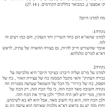
קו אמצעי ), כמבואר בחלקים הקודמים. ( 27.14)
מה למדנו היום?
נקודה1:
למדנו שהאו"א הם כחד השריין וחד הנפקין, והם כמו רעים זה
לזה.
אומר שהשורש חייב להיות, גם בצורה ההארה של עתיק, לראש
דא"א למו"ס וגלגלתא.
נקודה2
למדנו על מו"ס ועליה דיברנו בעיקר היום" היא מלבישה על
גבורה דעתיק" והאי מקבל תממנה כח של עצירת האור , כח של
הפסק, כח של בירור" כל הכל של השמאל שעושה מסגרות וזה
נקודה חשובה מאד הכח הזה, כי בלי הכח הזה, רק הכח של
הימין, ממי יודע לאן היה הולך" ולכן צריך את הכח הזה.
ולכן הכח הזה, הוא כח חשוב מאד, אבל הוא לא בא לשימוש,
וחוץ מזה יש גם בראש דא"א מלכות שאיתה הוא עושה זווג,ש