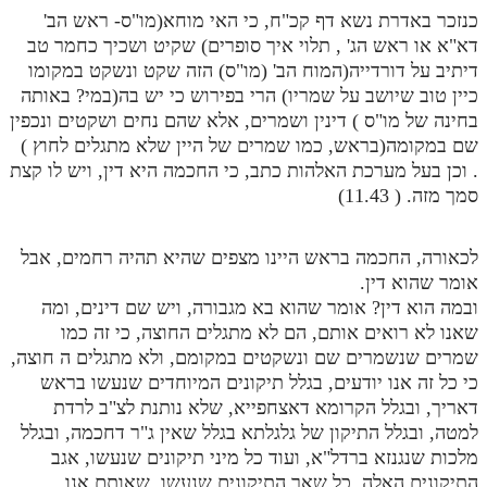
כנזכר באדרת נשא דף קכ"ח, כי האי מוחא(מו"ס- ראש הב'
דא"א או ראש הג' , תלוי איך סופרים) שקיט ושכיך כחמר טב
דיתיב על דורדייה(המוח הב' (מו"ס) הזה שקט ונשקט במקומו
כיין טוב שיושב על שמריו) הרי בפירוש כי יש בה(במי? באותה
בחינה של מו"ס ) דינין ושמרים, אלא שהם נחים ושקטים ונכפין
שם במקומה(בראש, כמו שמרים של היין שלא מתגלים לחוץ )
. וכן בעל מערכת האלהות כתב, כי החכמה היא דין, ויש לו קצת
סמך מזה. ( 11.43)
לכאורה, החכמה בראש היינו מצפים שהיא תהיה רחמים, אבל
אומר שהוא דין.
ובמה הוא דין? אומר שהוא בא מגבורה, ויש שם דינים, ומה
שאנו לא רואים אותם, הם לא מתגלים החוצה, כי זה כמו
שמרים שנשמרים שם ונשקטים במקומם, ולא מתגלים ה חוצה,
כי כל זה אנו יודעים, בגלל תיקונים המיוחדים שנעשו בראש
דאריך, ובגלל הקרומא דאצחפייא, שלא נותנת לצ"ב לרדת
למטה, ובגלל התיקון של גלגלתא בגלל שאין ג"ר דחכמה, ובגלל
מלכות שנגנזא ברדל"א, ועוד כל מיני תיקונים שנעשו, אגב
התיקונים האלה, כל שאר התיקונים שנעשו, שאותם אנו