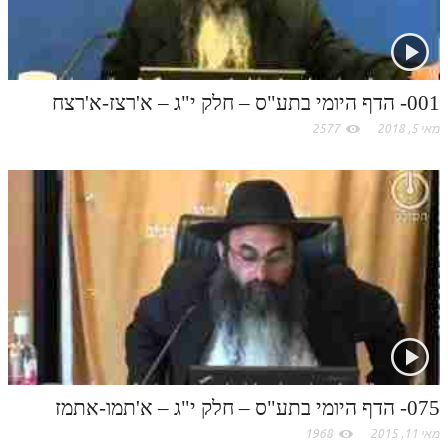
o
m
001- הדף היומי בתע"ס – חלק י"ג – א'רצז-א'רצח
מאי 5, 2018
2577
075- הדף היומי בתע"ס – חלק י"ג – א'תמו-אתמז
מאי 11, 2015
1968