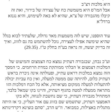
היא מלכות דצ"ב
אבל המו"ס היא משמשת כח של עצירה של בירור, ואת זה
קיבלו מהגבורה של צ"א, שהיא לא באה לשימוש, והיא נגנזא
ברדל"א
עוד הוספנו, שיש לזה משמעות מאד גדולה, שלעתיד לבוא בגלל
שהיא שימשה אפילו לעצירה, נוכל להשתמש בה גם לזווג, ואיך
זה בדיוק יעשה, זה נראה בע"ה בחלק ט"ז. (29.35)
וע"כ נבחן, שבגבורה דעתיק נמצא כח הצמצום והמיעוט של
המלכות דצמצום א' הבלתי ממותקת במדת הרחמים. כי המסך
הזה נמצא במלכות דראש עתיק, ופעולתה אינה ניכרת בראש
דעתיק כלום, להיותה שם ממטה למעלה, ואין כח עביות יכולה
להתעלות למעלה ממקום מציאותה, אלא כל הכח דמלכות הזו
מתראה ממעלה למטה בהגוף דעתיק, והיינו בקו שמאל בלבד,
המתחיל מגבורה דעתיק, כי שם נחשבת לגנוזה, ולא בקו
האמצעי דעתיק, שתשמש שם בזווג עם אור העליון, כי אז היתה
מתגלית באצילות, כמבואר. וז"ש הרב, "סתם בוצינא דקרדינותא