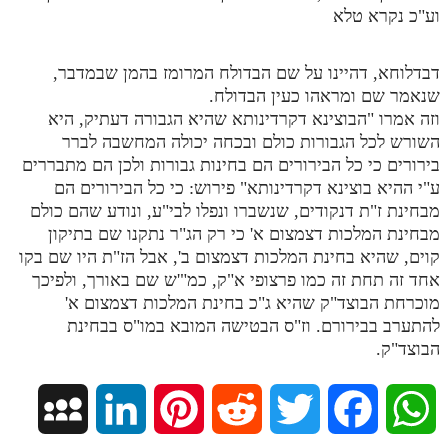
וע"כ נקרא טלא
דבדלוחא, דהיינו על שם הבדולח המרומז בהמן שבמדבר,
שנאמר שם ומראהו כעין הבדולח.
וזה אמרו "הבוצינא דקרדינותא שהיא הגבורה דעתיק, היא
השורש לכל הגבורות כולם ובכחה יכולה המחשבה לברר
בירורים כי כל הבירורים הם בחינות גבורות ולכן הם מתבררים
ע"י ההיא בוצינא דקרדינותא" פירוש: כי כל הבירורים הם
מבחינת ז"ת דנקודים, שנשברו ונפלו לבי"ע, ונודע שהם כולם
מבחינת המלכות דצמצום א' כי רק הג"ר נתקנו שם בתיקון
קוים, שהיא בחינת המלכות דצמצום ב', אבל הז"ת היו שם בקו
אחד זה תחת זה כמו פרצופי א"ק, כמ"'ש שם באורך, ולפיכך
מוכרחת הבוצד"ק שהיא ג"כ בחינת המלכות דצמצום א'
להתערב בבירורם. וז"ס הבטישה המובא במו"ס בבחינת
הבוצד"ק.
M
L
P
R
T
F
W