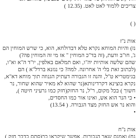
צריכים ללמוד לאט לאט. (12.35 )
( )
אות נ"ז
נז) והיות המוחא נקרא טלא דבדולחא, הוא, כי שרש המוחין הם
ג', חו"ב ודעת, (זה בד"כ המוחין " אז מי זה המוחין פה?)
שהם שלשה אותיות יה"ו, ואם תמלאם באלפין, יו"ד ה"א וא"ו,
(לכתוב זאת בלי ה' אחרונה. למה? כי נגזנא ברדל"א ) הם
בגימטריא ט"ל, והנה זו הגבורה דעתיק הגנוזה תוך מוחא דא"א,
נקרא בוצינא דקרדינותא(נר שהוא לא מאיר שהוא שחור, נר
חשוך ) בכל מקום, ר"ל, נר החזק(חזק כמו גרעיני חיטה ),
• כי הנר הוא אש, ואינו אור כמו החסדים,
והוא נר אש החזק מצד הגבורה. ( 13.54)
•
אות נ"ח
נח) ואמנם שאר הגבורות, אפשר שיקראו כך(סתם כדבר חזק )