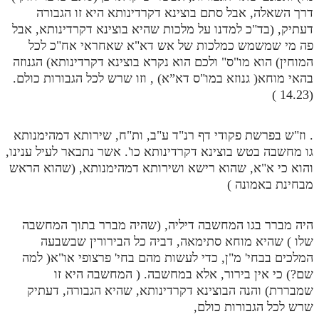
דרך השאלה, אבל סתם בוצינא דקרדינותא היא זו הגבורה
דעתיק, (בד"כ למדנו על מלכות שהיא בוצינא דקרדינותא, אבל
פה מי שמשמש כמלכות של אש דא"א שאחראי אח"כ לכל
המוחין) הוא מו"ס" ולכם הוא נקרא בוצינא דקרדינותא) הגנוזה
בהאי מוחא( גנוזא במו"ס דא”א) , וזו שרש לכל הגבורות כולם.
(14.23 )
. וז"ש בפרשת פקודי דף רנ"ד ע"ב, ות"ח, שירותא דמהימנותא
גו מחשבה בטש בוצינא דקרדינותא כו'. אשר נתבאר לעיל ענינו,
והוא כי א"א, שהוא רישא ושירותא דמהימנותא, (שהוא הראש
מבחינת באמונה )
היה מברר בגו המחשבה דיליה, (שהיה מברר בתוך המחשבה
שלו ) שהיא מוחא סתימאה, דביה כל הבירורין שבשבעה
המלכים בבחי' מ"ן, כדי לעשות מהם בחי' פרצופי או"א( למה
שם?) כי אין בירור, אלא במחשבה. ( המחשבה היא זו
שמבררת) והנה הבוצינא דקרדינותא, שהיא הגבורה, דעתיק
שרש לכל הגבורות כולם,