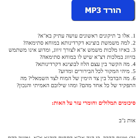
מנוע חיפוש בספרים
תלמוד עשר הספירות בעיון
תלמוד עשר הספירות חלק א
1. אלו ב' תיקונים ראשונים עושה עתיק בא"א?
2. למה משמשת בוצינא דקרדינותא במוחא סתימאה?
תע"ס חלק ב' עיון
3. באיזו מלכות משמש א"א לצורך זיווג, ומדוע אינו משתמש
בזיווג במלכות דצ"א שיש לו במוחא סתימאה?
תע"ס חלק ג' עיון
4. מה הקשר בין עצם הלוז לבוצינא דקרדינותא?
תלמוד עשר הספירות חלק ד
5. מיהי המקור לכל הבירורים ומדוע?
6. מה הבדבל בין צד הימין של המוח לצד השמאלי? מה
תלמוד עשר הספירות חלק ה
התפקיד של כל אחד מהם? ומהו שילובם האמיתי והנכון?
תלמוד עשר הספירות חלק ו
סיכומים תמלולים וחומרי עזר על האות:
תלמוד עשר הספירות חלק ז
תלמוד עשר הספירות חלק ח
אות נ"ב
תלמוד עשר הספירות חלק ט
תלמוד עשר הספירות חלק י
נב) וטעם הדבר, כי הנה או"א דתחות דיקנא א"א, נמשך בהם