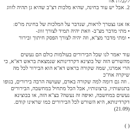
לקבלת אור
2. אבל יש עוד בחינה, שהיא מלכות דצ"ב שהיא גן תהיה לזווג
אז אנו נצטרך לראות, שנדבר על המלכות של בחינת מו"ס:
• מתי מדבר מצ"ב- וזאת יהיה תמיד לצורך זווג-
• ומתי מדבר מצ"א, וזה יהיה לצורך הפסק חיתוך ובירור
עוד יאמר לנו שכל הבירורים בעולמות כולם הם נעשים
מהשורש הזה של בוצינא דקרדינותא שנמצאת בראש דא"א, כי
הרי אמרנו, שמה שקורה בראש דא"א הוא הבירור לכל מה
שיקרה אח"כ
. וזה גם דומה למה שקורה באדם, שעושה הרבה בירורים, בגופו
בתנועותיו, ברצונותיו, אבל הכל מתחיל במחשבה, הבירורים
נעשים במחשבה, ואיפה זה נעשה? בצ"א הזה, או בבוצינא
דקרדינותא, היא השורש לכל הבירורים כמו שראינו קודם.
(21.09)
( )