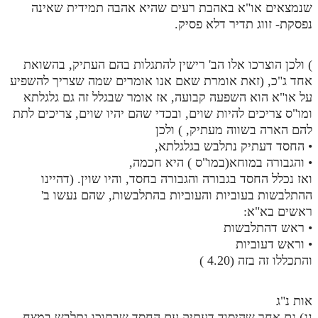
לאתר ספר הרב
שנמצאים או"א באהבת רעים שהיא אהבה תמידית שאינה
נפסקת- זווג תדיר דלא פסיק.
דף היומי בזוהר הקדוש
) ולכן הוצרכו אלו הב' רישין להתגלות בהם העתיק, בהשואת
אחד ג"כ, (זאת אומרת שאם אנו אומרים שמה שצריך להשפיע
על או"א הוא השפעה קבועה, אז אומר שבגלל זה גם גלגלתא
ומו"ס צריכים להיות שוים, ובכדי שהם יהיו שוים, צריכים לתת
להם הארה בשווה מעתיק, ) ולכן
• החסד דעתיק נתלבש בגלגלתא,
• והגבורה במוחא(במו"ס ) היא חכמה,
ואז נכלל החסד בגבורה והגבורה בחסד, והיו שוין. (דהיינו
ההתלבשות בעוביות והעוביות בהתלבשות, שהם נעשו ב'
ראשים בא"א:
• ראש דהתלבשות
• וראש דעוביות
והתכללו זה בזה (4.20 )
אות נ"ג
נג) גם אחר שהיסוד דעתיק עם החסד שבתוכו נתלבש במצח