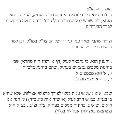
אות נ"ח- או"פ
נ"ח) בוצינא דקרדינותא היא זו הגבורה דעתיק, הגניזה בהאי
מוחא, וזה שורש לכל הגבורות כולס וכו' בכחה יכולה המחשבה
לברר הבירורים:
וצריך שתבין מאד ענין גניזו זו של הבוצד"ק במו"ס, וכן למה
נחשבת לשורש הגבורות
. והענין הוא, כי נתבאר לעיל (דף א' רצ"ז ד"ה סתרא) שב'
בחינות מסכים נמצאים בעתיק, שהם בחינת מלכיות
• , א' הוא מצמצום א'
• , ב' הוא מצמצום ב',
שבא' אינו משמש עמה בגלוי לצורך פרצופי אצילות. אלא שהיא
בו בגניזו, כמ"ש הרב לעיל (א' ש"ה אות כ"ג כ"ד) (אז הנה אנו
רואים, שיש ב' בחינות מסכים בעתיק: צ"א וצ"ב . בצ"א הוא
משתמש באצילות אבל לא בגלוי)