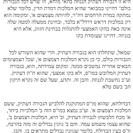
היא זו דגבורה דעתיק הגנוזה בהאי מוחא, וזו שרש לכל הגבורות
כולם" דהיינו כמבואר שהיא המלכות דמדת הדין, כלומר שלא
נמתקה במדת הרחמים דה"ר, להיותה מצמצום א', ומקומה הוא
רק במלכות דראש דרדל"א בלבד, ובחינת ממעלה למטה שלה
אינה באה בהקו האמצעי להתגלות בבחינת הזווג, אלא היא
בגניזה. דהיינו שעומדת בקו
שמאל, שתחלתו הוא בגבורה דעתיק. הרי שהוא השורש לכל
הגבורות כולם, כי כן נקרא המלכות דצמצום א', שכל הצמצומים
הבאים אחריה נמשכים ממנה. ומקום עמידתה, הוא, בגבורה
דעתיק המלובש במו"ס, ולא בקו אמצעי, שהוא ת"ת דעתיק.
וע"כ נחשבת לגנוזה. והבן זה. ותדע, שעל שם זה נקרא תיקון
הב' בשם טלא
דבדולחא, שהוא מו"ס המתוקנת להלביש הגבורה דעתיק, ששם
המלכות דצמצום א'. וע"כ נמצא במו"ס הזה ב' המלכיות ביחד,
א' מכח הלבשתו לגבורה דעתיק, וב' היא, המלכות דצמצום ב',
שהוא עצמו משמש עמה. והם ב' גוונין נבדלים זה מזה בהרבה,
וז"ס כעין הבדולח, כלומר שגוונין נבדלים מתראים בו. והבן.