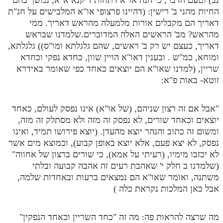
החיות מהני ב' רישין: (דהיינו פרצופי או"א המלבישים על חג"ת
תלמוד עשר הספירות חלק יא
דאריך הם מקבלים אורות מלמעלה מהראש דאריך. ממי
מהראש? מב' הראשים האלה המדוברים.שלמדנו שבראש
תלמוד עשר הספירות חלק יב
דאריך, כעצם יש רק ב' ראשים, שהם גלגלתא ומו"ס)) גלגלתא,
תלמוד עשר הספירות חלק יג
ומוחא, כמ"ש . ובענין דאו"א הויין שוון, כחדא נפקי וכחדא
שריין, (למדנו שאו"א הם יוצאים כאחד כפי שאומר באידרא
תלמוד עשר הספירות חלק יד
זוטא- באות פ"א:
תלמוד עשר הספירות חלק טו
"אבל אם זה רצון שניהם, (של או"א) אינו נפסק לעולם, כאחד
תלמוד עשר הספירות חלק טז
יוצאים וכאחד שורים, לא נפסק זה מזה ולא מסתלק זה מזה,
בית שער הכוונות
ומשום זה כתוב והנהר יוצא מהעדן. (יוצא פירושו תמיד, ואינו
נפסק, לא יצא פעם, אלא יוצא באופן קבוע), וכמוצא מים אשר
אודות האתר
לא יכזבו מימיו, (רעיתי על אמא), כי שורים ברצון של אחווה"
(שלמדנו ב חלק י' שאהבת רעים זה אהבה קבועה ובלתי
אודות האתר
משתנה, ואומר שאו"א הם נמצאים ברעות ובאחדות שלמה,
אבל כאן המלכות נקראת כלה )
בעל הסולם
אתר הבית
מה שרצה להראות פה: מה זה "כחד השריין וכאחד הנפקין"