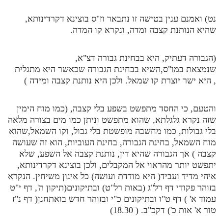
נט) ואמנם ענין בטישה זו נתבאר וז"ס בוצינא דקרדינותא,
שהיא הנותנת קצבה ומדה, ונקרא קו המדה.
(הגבורה דעתיק, היא בבחינת גבורה דצ"א,
שנמצאת במו"ס,השיא בבחינת הגבורה שכאשר היא מתגלית
, היא ישר יוצרת קו שמאל. ולכן היא נותנת קצבה ומידה )
והטעם, כי החסד מתפשט בשפע בלי קצבה, (כמו מוח הימין
שזה נקרא גלגלתא, שהוא מתפשט וניתן כמו מים בצורה מלאה
בלי גבולות, כמו מחשבה מופשטת בלי גבול, וקו השמאל,שהוא
מוח השמאל, בחינת הגבורה, בחינת העוביות, הוא זה שעושה
קצבה ) אך הגבורה שהיא דין, נותנת קצבה אל השפע, שלא
יתפשט יותר מהראוי אל המקבלים, ולכן בוצינא דקרדינותא,
איהי מדיד ועביד( היא מודדת ועושה) כל אינון משיחין. הנקרא
בזוהר פקודי דף רל"ג (באות רל"ט) ובתיקונים(תיקון ה', דף י"ט
עמוד א' ) דף ט"ו ובתיקונים כ"י ובזוהר חדש בואתחנן( דף נ"ז
טור א' אות כ') דקכ"ב. ( 18.30)