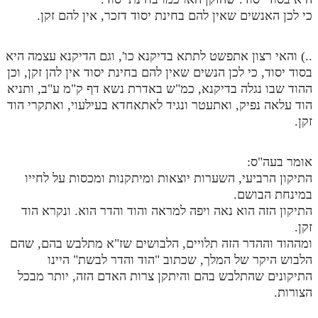
כי לכן האנשים שאין להם בחינת יסוד דזכר, אין להם זקן.
..) והאי רצון אתפשט לתתא בדיקנא כו', וגם הדיקנא עצמה היא
בסוד יסוד, כי לכן הנשים שאין להם בחינת יסוד אין להן זקן, וכן
ההוד שבו נגלה בדיקנא, כמ"ש באדרת נשא דף ק"מ ע"ב, ותניא
הוד עלאה נפיק, ואתעטר ונגיד לאתאחדא בעילעוי, ואתקרי הוד
זקן.
אומר בעה"ס:
התיקון הרביעי, השערות יוצאות ומיתקנות ומכסות על לחייו
במינחת הבושם.
התיקון הזה הוא נאה ויפה למראה והוד והדר הוא. ונקרא הוד
זקן.
ומההוד וההדר הזה תלויים, הלבושים שז"א מתלבש בהם, שהם
הלבוש היקר של המלך, שכתוב "הוד והדר לבשת" היינו
התיקונים שהתלבש בהם והיתקן צרות האדם הזה, יותר מבכל
הצורות.