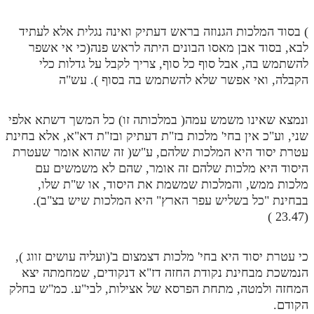
) בסוד המלכות הגנוזה בראש דעתיק ואינה נגלית אלא לעתיד
לבא, בסוד אבן מאסו הבונים היתה לראש פנה(כי אי אשפר
להשתמש בה, אבל סוף כל סוף, צריך לקבל על גדלות כלי
הקבלה, ואי אפשר שלא להשתמש בה בסוף ). עש"ה
ונמצא שאינו משמש עמה( במלכותה זו) כל המשך דשתא אלפי
שני, וע"כ אין בחי' מלכות בז"ת דעתיק ובז"ת דא"א, אלא בחינת
עטרת יסוד היא המלכות שלהם, ע"ש( זה שהוא אומר שעטרת
היסוד היא מלכות שלהם זה אומר, שהם לא משמשים עם
מלכות ממש, והמלכות שמשמת את היסוד, או ש"ת שלו,
בבחינת "כל בשליש עפר הארץ" היא המלכות שיש בצ"ב).
(23.47 )
כי עטרת יסוד היא בחי' מלכות דצמצום ב'(ועליה עושים זווג ),
הנמשכת מבחינת נקודת החזה דז"א דנקודים, שמחמתה יצא
המחזה ולמטה, מתחת הפרסא של אצילות, לבי"ע. כמ"ש בחלק
הקודם.