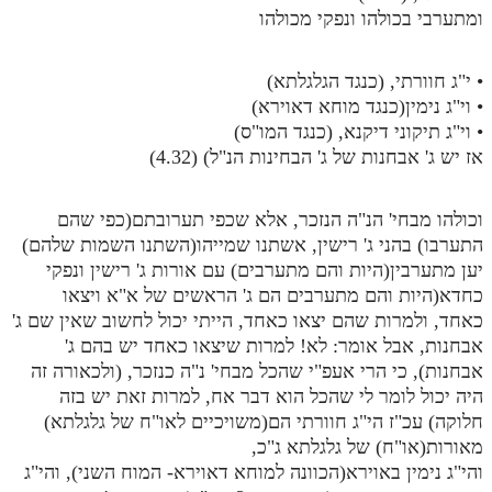
ומתערבי בכולהו ונפקי מכולהו
• י"ג חוורתי, (כנגד הגלגלתא)
• וי"ג נימין(כנגד מוחא דאוירא)
• וי"ג תיקוני דיקנא, (כנגד המו"ס)
אז יש ג' אבחנות של ג' הבחינות הנ"ל) (4.32)
וכולהו מבחי' הנ"ה הנזכר, אלא שכפי תערובתם(כפי שהם
התערבו) בהני ג' רישין, אשתנו שמייהו(השתנו השמות שלהם)
יען מתערבין(היות והם מתערבים) עם אורות ג' רישין ונפקי
כחדא(היות והם מתערבים הם ג' הראשים של א"א ויצאו
כאחד, ולמרות שהם יצאו כאחד, הייתי יכול לחשוב שאין שם ג'
אבחנות, אבל אומר: לא! למרות שיצאו כאחד יש בהם ג'
אבחנות), כי הרי אעפ"י שהכל מבחי' נ"ה כנזכר, (ולכאורה זה
היה יכול לומר לי שהכל הוא דבר אח, למרות זאת יש בזה
חלוקה) עכ"ז הי"ג חוורתי הם(משויכיים לאו"ח של גלגלתא)
מאורות(או"ח) של גלגלתא ג"כ,
והי"ג נימין באוירא(הכוונה למוחא דאוירא- המוח השני), והי"ג