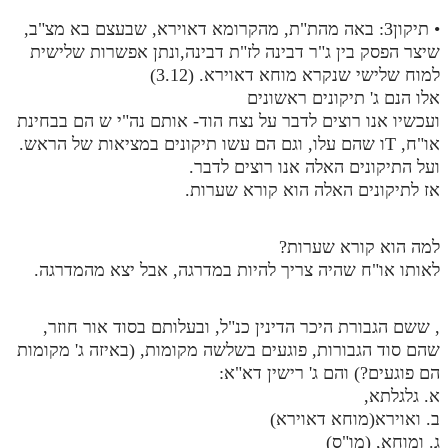
• תיקון3: באה מהת"ת, מהקרומא דאוירא, שבעצם בא מצ"ב,
שיצר הפסק בין ג"ר דבינה לז"ת דבינה,ונתן אפשרות שלישית
למוח שלישי שנקרא מוחא דאוירא. (3.12)
אלו הנם ג' תיקונים ראשונים
ועכשיו אנו רוצים לדבר על נצח הוד- אותם נה"י ש הם בבחינת
או"ח, Tו שהם עלו, וגם הם עשו תיקונים במציאות של הראש.
ועל התיקונים האלה אנו רוצים לדבר.
אז לתיקונים האלה הוא קורא שערות.
למה הוא קורא שערות?
לאותו או"ח שהיה צריך להיות במדרגה, אבל יצא מהמדרגה.
, ששם הגבורת היכר הדינין כנ"ל, ובעלותם בסוד אור חוזר,
שהם סוד הגבורות, פוגעים בשלשה מקומות, (באיזה ג' מקומות
הם פוגעים?) והם ג' רישין דא"א:
א. גלגלתא,
ב. ואוירא(מוחא דאוירא)
ג. ומוחא, (מו"ס)