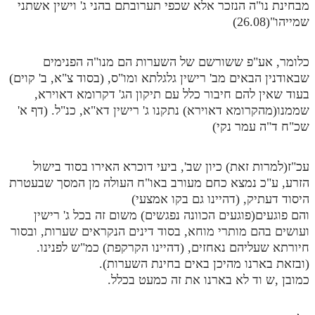
מבחינת נו"ה הנזכר אלא שכפי תערובתם בהני ג' וישין אשתני
שמייהו"(26.08)
כלומר, אע"פ ששורשם של השערות הם מנו"ה הפנימים
שבאודנין הבאים מב' רישין גלגלתא ומו"ס, (בסוד צ"א, ב' קוים)
בעוד שאין להם חיבור כלל עם תיקון הג' דקרומא דאוירא,
שממנו(מהקרומא דאוירא) נתקנו ג' רישין דא"א, כנ"ל. (דף א'
שכ"ח ד"ה עמר נקי)
עכ"ז(למרות זאת) כיון שב', ביעי דוכרא האירו בסוד בישול
הזרע, ע"כ נמצא כחם מעורב באו"ח העולה מן המסך שבעטרת
היסוד דעתיק, (דהיינו גם בקו אמצעי)
והם פוגעים(פוגעים הכוונה נפגשים) משום זה בכל ג' רישין
ועושים בהם מותרי מוחא, בסוד דינים הנקראים שערות, ובסור
חיורתא שעליהם נאחזים, (דהיינו הקרקפת) כמ"ש לפנינו.
(ובזאת בארנו מהיכן באים בחינת השערות).
כמובן ,ש וד לא בארנו את זה כמעט בכלל.