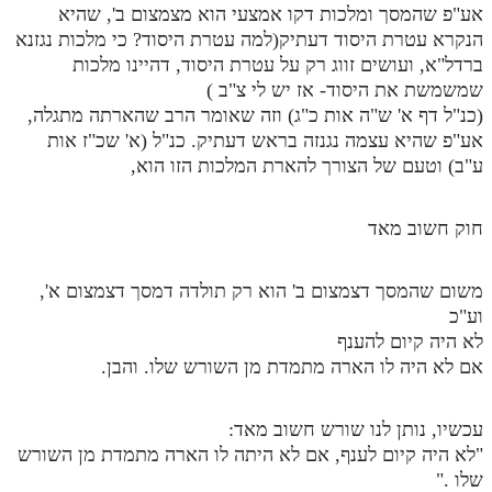
אע"פ שהמסך ומלכות דקו אמצעי הוא מצמצום ב', שהיא
הנקרא עטרת היסוד דעתיק(למה עטרת היסוד? כי מלכות נגזנא
ברדל"א, ועושים זווג רק על עטרת היסוד, דהיינו מלכות
שמשמשת את היסוד- אז יש לי צ"ב )
(כנ"ל דף א' ש"ה אות כ"ג) וזה שאומר הרב שהארתה מתגלה,
אע"פ שהיא עצמה נגנזה בראש דעתיק. כנ"ל (א' שכ"ז אות
ע"ב) וטעם של הצורך להארת המלכות הזו הוא,
חוק חשוב מאד
משום שהמסך דצמצום ב' הוא רק תולדה דמסך דצמצום א',
וע"כ
לא היה קיום להענף
אם לא היה לו הארה מתמדת מן השורש שלו. והבן.
עכשיו, נותן לנו שורש חשוב מאד:
"לא היה קיום לענף, אם לא היתה לו הארה מתמדת מן השורש
שלו ."