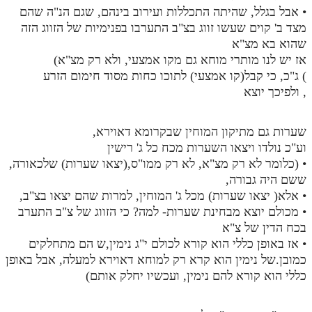
• אבל בגלל, שהיתה התכללות ועירוב בינהם, שגם הנ"ה שהם
מצד ב' קוים שעשו זווג בצ"ב התערבו בפנימיות של הזווג הזה
שהוא בא מצ"א
אז יש לנו מותרי מוחא גם מקו אמצעי, ולא רק מצ"א)
) ג"כ, כי קבל(קו אמצעי) לתוכו כחות מסוד חימום הזרע
, ולפיכך יוצא
שערות גם מתיקון המוחין שבקרומא דאוירא,
וע"כ נולדו ויצאו השערות מכח כל ג' רישין
• (כלומר לא רק מצ"א, לא רק ממו"ס,(יצאו שערות) שלכאורה,
ששם היה גבורה,
• אלא( יצאו שערות) מכל ג' המוחין, למרות שהם יצאו בצ"ב,
• מכולם יוצא מבחינת שערות- למה? כי הזווג של צ"ב התערב
בכח הדין של צ"א
• אז באופן כללי הוא קורא לכולם י"ג נימין,ש הם מתחלקים
כמובן.של נימין הוא קרא רק למוחא דאוירא למעלה, אבל באופן
כללי הוא קורא להם נימין, ועכשיו יחלק אותם)