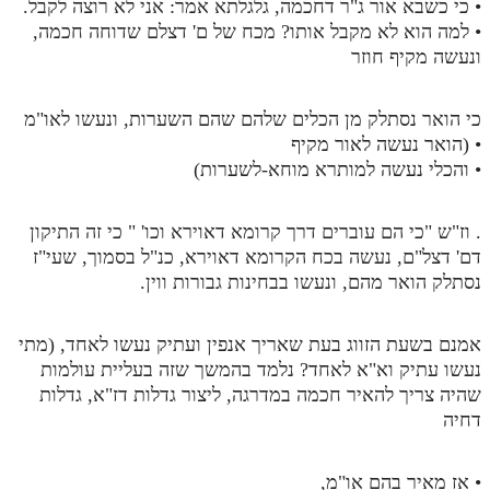
• כי כשבא אור ג"ר דחכמה, גלגלתא אמר: אני לא רוצה לקבל.
• למה הוא לא מקבל אותו? מכח של ם' דצלם שדוחה חכמה,
ונעשה מקיף חוזר
כי הואר נסתלק מן הכלים שלהם שהם השערות, ונעשו לאו"מ
• (הואר נעשה לאור מקיף
• והכלי נעשה למותרא מוחא-לשערות)
. וז"ש "כי הם עוברים דרך קרומא דאוירא וכו' " כי זה התיקון
דם' דצל"ם, נעשה בכח הקרומא דאוירא, כנ"ל בסמוך, שעי"ז
נסתלק הואר מהם, ונעשו בבחינות גבורות ווין.
אמנם בשעת הזווג בעת שאריך אנפין ועתיק נעשו לאחד, (מתי
נעשו עתיק וא"א לאחד? נלמד בהמשך שזה בעליית עולמות
שהיה צריך להאיר חכמה במדרגה, ליצור גדלות דז"א, גדלות
דחיה
• אז מאיר בהם או"מ,