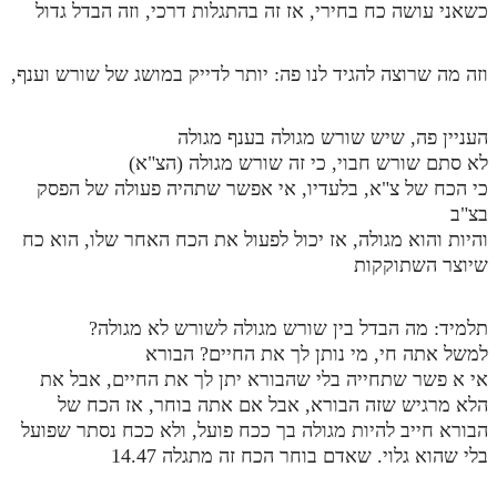
כשאני עושה כח בחירי, אז זה בהתגלות דרכי, וזה הבדל גדול
וזה מה שרוצה להגיד לנו פה: יותר לדייק במושג של שורש וענף,
העניין פה, שיש שורש מגולה בענף מגולה
לא סתם שורש חבוי, כי זה שורש מגולה (הצ"א)
כי הכח של צ"א, בלעדיו, אי אפשר שתהיה פעולה של הפסק
בצ"ב
והיות והוא מגולה, אז יכול לפעול את הכח האחר שלו, הוא כח
שיוצר השתוקקות
תלמיד: מה הבדל בין שורש מגולה לשורש לא מגולה?
למשל אתה חי, מי נותן לך את החיים? הבורא
אי א פשר שתחייה בלי שהבורא יתן לך את החיים, אבל את
הלא מרגיש שזה הבורא, אבל אם אתה בוחר, אז הכח של
הבורא חייב להיות מגולה בך ככח פועל, ולא ככח נסתר שפועל
בלי שהוא גלוי. שאדם בוחר הכח זה מתגלה 14.47