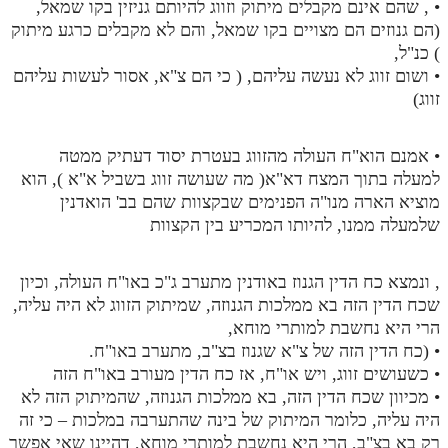
• , שהם אינם מקבלים מיתוק וזווג להיותם גניזין בקו שמאל,
(הם גנוזים הם מצויים בקו שמאל, והם לא מקבלים כרגע מיתוק
) כנ"ל,
• ושום זווג לא נעשה עליהם, ( כי הם צ"א, אסור לעשות עליהם
זווג)
• אמנם הוא"ח העולה מהזווג בעטרת יסוד דעתיק ממטה
למעלה בתוך המצח דא"א( מה שעושה זווג בשביל א"א ), הוא
מוציא הארה מנו"ה הפנימים שבקצוות שהם בב' הואדנין
שלמעלה ממנו, להיותו המכריע בין הקצוות
, ונמצא כח הדין הגנוז באודנין מתערב ג"כ באו"ח העולה, וכיון
שכח הדין הזה בא ממלכות הגנוזה, שמיתוק הזווג לא היה עליה,
הרי היא נחשבת למותרי מוחא,
• (כח הדין הזה של צ"א שגנוז בצ"ב, מתערב באו"ח.
• כשעושים זווג, ויש או"ח, אז כח הדין מעורב באו"ח הזה
• מכיוון שכח הדין הזה, בא ממלכות הגנוזה, שהמיתוק הזה לא
היה עליה, כלומר המיתוק של בינה שהתערבה במלכות – כי זה
רק בא בצ"ב, הרי היא נחשבת למותרי מוחא, דהיינו שאי אפשר