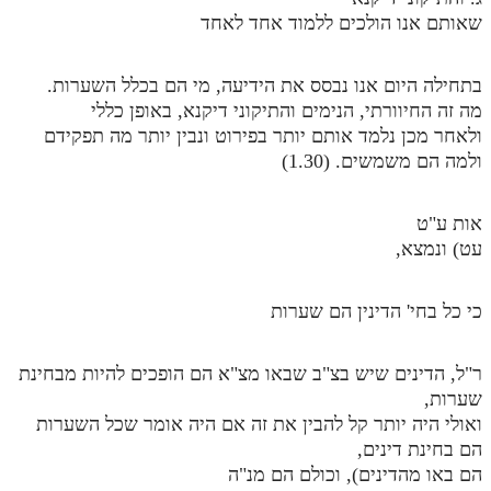
לאתר ספר הרב
שאותם אנו הולכים ללמוד אחד לאחד
דף היומי בזוהר הקדוש
בתחילה היום אנו נבסס את הידיעה, מי הם בכלל השערות.
מה זה החיוורתי, הנימים והתיקוני דיקנא, באופן כללי
ולאחר מכן נלמד אותם יותר בפירוט ונבין יותר מה תפקידם
ולמה הם משמשים. (1.30)
אות ע"ט
עט) ונמצא,
כי כל בחי' הדינין הם שערות
ר"ל, הדינים שיש בצ"ב שבאו מצ"א הם הופכים להיות מבחינת
שערות,
ואולי היה יותר קל להבין את זה אם היה אומר שכל השערות
הם בחינת דינים,
הם באו מהדינים), וכולם הם מנ"ה