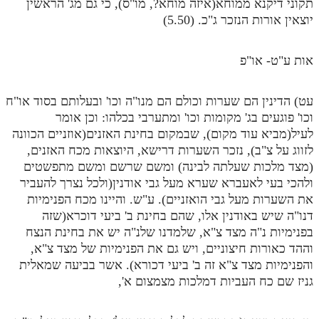
תקוני דיקנא ממוחא(איזה מוחא?, מו"ס), כי גם מג' הראשין
יוצאין אורות הנזכר ג"כ. (5.50)
אות ע"ט- או"פ
עט) הדינין הם שערות וכולם הם מנו"ה וכו' ובעלותם בסוד או"ח
וכו' פוגעים בג' מקומות וכו' ומתערבי בכלהו: וכן אומר
לעיל(מביא עוד מקום), שבמקום בחינת האזנים(אוזניים הכוונה
לזווג על צ"ב), נזכר השערות דרישא, היוצאות מכח האזנים,
(מצד מלכות שעלתה לבינה) ומשם שרשם ומשם מתפשטים
ולהכי בעי לאעברא שערא מעל גבי אודנין(ולכל נצרך להעביר
את השערות מעל גבי הואזניים). ע"ש. והיינו מכח הפנימיות
דנו"ה שיש באודנין אלו, שהם בחינת ב' ביעי דוכרא(שזה
בפנימיות נ"ה מצד צ"א, שלמדנו שלנ"ה יש את בחינת הנצח
וההד כאורות חיצוניים, ויש גם את הפנימיות של מצד צ"א,
והפנימיות מצד צ"א זה ב' ביעי דכורא). אשר בביעה שמאלית
גניז שם כח העביות דמלכות מצמצום א',