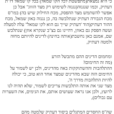
כי היא נמצאת(מתפשטת לכל הקו שמאל) בכל קו שמאל דז"ת
דעתיק, וכמו שנגנזה(נגנזה לשימוש רק מצד הזווג" אבל כן
אפשר להשתמש מצד ההפסק, מכח החילוק שיש בה) במו"ס
מכח הגבורה דעתיק שנתלבשה בה, כן נגנזה באזן שמאל, מכח
ההוד דעתיק(הוד 'דעתיק שייך גם הוא לקו שמאל" עלה למעלה
ועשה הפסק גם באוזן, דהיינו גם בצ"ב שנקרא אוזן) שנתלבש
שם, אמנם כאן נחשבת(אותה בחינה) לדינים להיותם מחזה
ולמטה דעתיק,
ומחמום הדינים ההם מתבשל הזרע
(מה זה החימום?
ההתלהבות וההשתוקקות באה מהדינים, ולכן יש לשמור על
החימום הזה שבא מהדינים שמצד אחד הוא טוב, כי יכולה
להיות התלהבות מדרך ה',
מצד שני את אותה התלבשות צריכים לשמור, שלא תהיה לנו
לרועץ, ולכן אנו נראה שעושים אותם, את הנימים, את השערות
עם גבולים),
שה"ס החסדים המתגלים ביסוד דעתיק שלמטה מהם