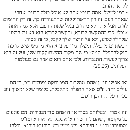
לקראת הזווג.
• כמו למשל: אתה רעב? אתה לא אוכל בגלל הרעב. אחרי
שאתה רעב, זה רק ההשתוקקות שהתעוררה בך, זה רק החימום
לזווג, אבל אתה לא מזדווג, בגלל שאתה רעב, אלא למה אתה
אוכל? כדי להתקשר לבורא, והקשר לבורא הוא בא על הרצון
שלך להשפיע, ולא על הרצון שלך לקבל, כי זה אסור.
• כשאדם מתפלל, ומעלה מ"ן על צ"א הוא מרגיש שיש לו כח
חזק להתפלל. למה? כי שם מקום ההשתוקקות שלו, ועל זה הוא
צריך לעשות התגברות. ולכן אתם רואים שזה גם בעולמות
העליונים (25.26)
ואז אפילו המ"ן שהם ממלכות הממותקת נפסלים ג"כ, כי הם
עולים יחד. וז"ס שאין התפלה מתקבלת, כלומר שלא ימשיך זווג
בכח תפלתו. והבן היטב.
וזה אמרו "ובעלותם בסוד או"ח שהם סוד הגבורות, הם פוגעים
בג' מקומות, שהם ג' רישין דא"א גלגלתא ואוירא ומו"ס
ומתערבי וכו' י"ג חיורתא וי"ג נימין וי"ג תיקונא דיקנא, וכלהו