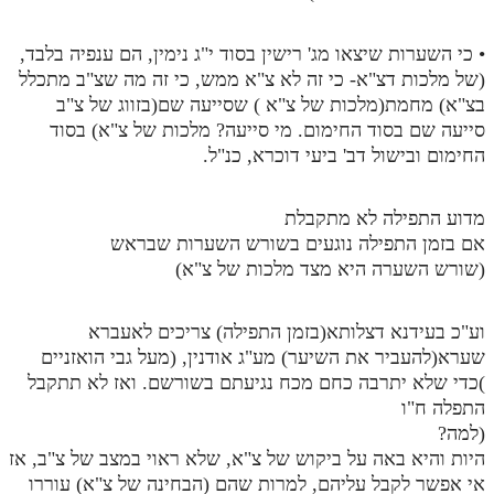
• כי השערות שיצאו מג' רישין בסוד י"ג נימין, הם ענפיה בלבד,
(של מלכות דצ"א- כי זה לא צ"א ממש, כי זה מה שצ"ב מתכלל
בצ"א) מחמת(מלכות של צ"א ) שסייעה שם(בזווג של צ"ב
סייעה שם בסוד החימום. מי סייעה? מלכות של צ"א) בסוד
החימום ובישול דב' ביעי דוכרא, כנ"ל.
מדוע התפילה לא מתקבלת
אם בזמן התפילה נוגעים בשורש השערות שבראש
(שורש השערה היא מצד מלכות של צ"א)
וע"כ בעידנא דצלותא(בזמן התפילה) צריכים לאעברא
שערא(להעביר את השיער) מע"ג אודנין, (מעל גבי הואזניים
)כדי שלא יתרבה כחם מכח נגיעתם בשורשם. ואז לא תתקבל
התפלה ח"ו
(למה?
היות והיא באה על ביקוש של צ"א, שלא ראוי במצב של צ"ב, אז
אי אפשר לקבל עליהם, למרות שהם (הבחינה של צ"א) עוררו