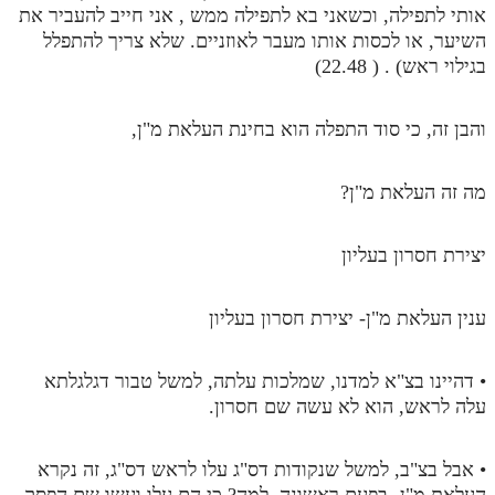
אותי לתפילה, וכשאני בא לתפילה ממש , אני חייב להעביר את
השיער, או לכסות אותו מעבר לאוזניים. שלא צריך להתפלל
בגילוי ראש) . ( 22.48)
והבן זה, כי סוד התפלה הוא בחינת העלאת מ"ן,
מה זה העלאת מ"ן?
יצירת חסרון בעליון
ענין העלאת מ"ן- יצירת חסרון בעליון
• דהיינו בצ"א למדנו, שמלכות עלתה, למשל טבור דגלגלתא
עלה לראש, הוא לא עשה שם חסרון.
• אבל בצ"ב, למשל שנקודות דס"ג עלו לראש דס"ג, זה נקרא
העלאת מ"ן- בפעם ראשונה. למה? כי הם עלו ועשו שם הפסק,