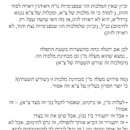
וכיון שאין המלכות הזו שבפנימיות נו"ה דאודנין ראויה לסוד
הזווג, ( למה? כי זה מלכות של צ"א, ומכלות של צ"א נגנזא
ברדל"א, היא לא ראויה לזווג,אז מה האי עושה שם? רק
לחימום) כנ"ל, (וכיוון שלמלכות הזו שבפנימיות נצח והוד, לא
ראויה לזווג)
לכן אם יתגלה כחה בהשערות בשעת התפלה
, נמצא שהוא מעלה מ"ן גם מבחינת מלכות הזו.
(המלכות זה שורש השערה של צ"א)
(מה פירוש מעלה מ"ן מבחינת מלכות זו (שורש השערה)?
כי יוצר חסרון בעליון על צ"א וזה אסור.
• לעלות מ"ן, או ביקוש, שאסור לקבל (כי זה מצד צ"א), – זה
אסור!
• אבל זה יתעורר בי! נכון, אבל שים את זה בצד!
• זה יתעורר זה הביא אותך לתפילה, זה גרם לחימום, אבל לא
על זה אתה עושה זווג.! זה יכול לגרום לך להשתוקקות לבוא