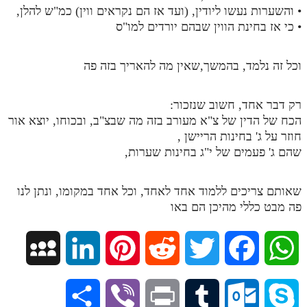
• והשערות נעשו ליודין, (ועד אז הם נקראים ווין) כמ"ש להלן,
• כי אז בחינת הווין שבהם יורדים למו"ס
וכל זה נלמד, בהמשך,שאין מה להאריך בזה פה
רק דבר אחד, חשוב שנזכור:
הכח של הדין של צ"א מעורב בזה מה שבצ"ב, ובכוחו, יוצא אור
חוזר על ג' בחינות הריישן ,
שהם ג' פעמים של י"ג בחינות שערות,
שאותם צריכים ללמוד אחד לאחד, וכל אחד במקומו, ונתן לנו
פה מבט כללי מהיכן הם באו
M
L
P
R
T
F
W
y
i
i
e
w
a
h
S
V
P
T
O
S