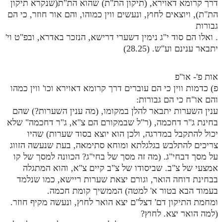
דרך קרומא דאוירא, (תיקון הת"ת) שהוא הת"ת(שנקרא תיקון
הת"ת), ויוצאים לחוץ, ונעשים ווין כמוהו, והם אור חוזר, כי הם
גבורות
. ואלו הם סוד י"ג נימין דשערי דרישא, הנזכר באדרא, ובפ"ט וי'
יתבאר ענינם וע"ש. (28.25)
אות פ'- או"פ
פ) כדמות ווין כי הם עוברים דרך קרומא דאוירא וכו' ווין כמהו
והם או"ח כי הם גבורות:
ענין השערות יתבאר להלן במקומו, (מה ענין השערות?) שהם
בחינת ג"ר דחכמה, (ר"ל שבמקורם הם צ"א, ג"ר דחכמה" שלא
יכול להתקבל במדרגה, ולכן הוא יוצא בסוד שערות) שהיו
צריכים להתלבש בגלגלתא ומוחא סתימאה, בעת שנעשה הזווג
על מסך דבחי"ג. (מה זה מסך של בחי"ג? הכוונה למסך של קו
אמצעי של צ"ב. שביסודו של צ"ב קיים צ"א, והוא המתגלה
בבחינת דוחה הואר, וגורם יצאת שערות ריישא, כמו שנלמד
בעמוד הבא בטור א' למטה) הממשיך קומת חכמה.
ומחמת התיקון דם' דצל"ם יצא הואר לחוץ, ונעשה מקיף חוזר.
(למה הואר יצא. לחוץ?