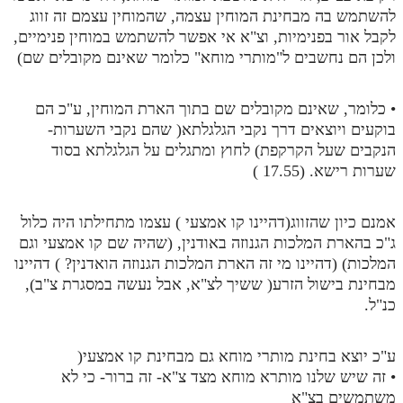
להשתמש בה מבחינת המוחין עצמה, שהמוחין עצמם זה זווג
לקבל אור בפנימיות, וצ"א אי אפשר להשתמש במוחין פנימיים,
ולכן הם נחשבים ל"מותרי מוחא" כלומר שאינם מקובלים שם)
• כלומר, שאינם מקובלים שם בתוך הארת המוחין, ע"כ הם
בוקעים ויוצאים דרך נקבי הגלגלתא( שהם נקבי השערות-
הנקבים שעל הקרקפת) לחוץ ומתגלים על הגלגלתא בסוד
שערות רישא. (17.55 )
אמנם כיון שהזווג(דהיינו קו אמצעי ) עצמו מתחילתו היה כלול
ג"כ בהארת המלכות הגנוזה באודנין, (שהיה שם קו אמצעי וגם
המלכות) (דהיינו מי זה הארת המלכות הגנוזה הואדנין? ) דהיינו
מבחינת בישול הזרע( ששיך לצ"א, אבל נעשה במסגרת צ"ב),
כנ"ל.
ע"כ יוצא בחינת מותרי מוחא גם מבחינת קו אמצעי(
• זה שיש שלנו מותרא מוחא מצד צ"א- זה ברור- כי לא
משתמשים בצ"א