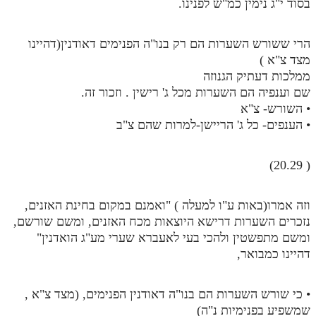
בסוד י"ג נימין כמ"ש לפנינו.
הרי ששורש השערות הם רק בנו"ה הפנימים דאודנין(דהיינו
מצד צ"א )
ממלכות דעתיק הגנוזה
שם וענפיה הם השערות מכל ג' רישין . וזכור זה.
• השורש- צ"א
• הענפים- כל ג' הריישן-למרות שהם צ"ב
( 20.29)
וזה אמרו(באות ע"ו למעלה ) "ואמנם במקום בחינת האזנים,
נזכרים השערות דרישא היוצאות מכח האזנים, ומשם שורשם,
ומשם מתפשטין ולהכי בעי לאעברא שערי מע"ג הואדנין"
דהיינו כמבואר,
• כי שורש השערות הם בנו"ה דאודנין הפנימים, (מצד צ"א ,
שמשפיע בפנימיות נ"ה)