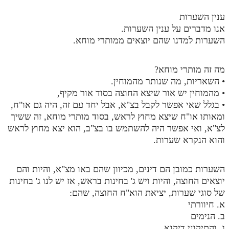
ענין השערות
תלמוד עשר הספירות חלק יא
אנו מדברים על ענין השערות.
תלמוד עשר הספירות חלק יב
השערות למדנו שהם יוצאים ממותרי מוחא.
תלמוד עשר הספירות חלק יג
מה זה מותרי מוחא?
תלמוד עשר הספירות חלק יד
• השאריות, מה שנותר מהמוחין.
• מהמוחין יש אור שיצא החוצה בסוד אור מקיף,
תלמוד עשר הספירות חלק טו
• בגלל שאי אפשר לקבל בצ"א, אבל יחד עם זה, היה גם או"ח,
תלמוד עשר הספירות חלק טז
ומאותו או"ח שיצא מחוץ לראש, בסוד מותרי מוחא, זה ששיך
לצ"א, ואי אפשר היה להשתמש בו בצ"ב, הוא יצא מחוץ לראש
בית שער הכוונות
והוא הנקרא שערות.
אודות האתר
השערות כמובן הם דינים, מכיוון שהם באו מצ"א, והיות והם
אודות האתר
יוצאים החוצה, והיות ויש ג' בחינות בראש, אז יש לנו ג' בחינות
של סוגי שערות, יציאת הוא"ח החוצה, שהם:
בעל הסולם
א. חיוורתי
אתר הבית
ב. הנימים
ג. והתיקוני דיקנא