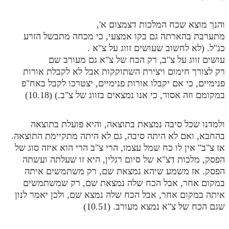
והנך מוצא שכח המלכות דצמצום א',
מתערבת בהארתה גם בקו אמצעי, כי מכחה מתבשל הזרע
כנ"ל. (לא לחשוב שעושים זווג על צ"א .
עושים זווג על צ"ב, רק הכח של צ"א גם מעורב שם
רק לצורך חימום ויצירת השתוקקות אבל לא לקבלת אורות
פנימיים, כי אם יקבלו אורות פנימיים, יצטרכו לקבל באח"פ
במקומם וזה אסור, כי אנו נמצאים בזווג של צ"ב.) (10.18)
ולמדנו שכל סיבה נמצאת בתוצאה, והיא פועלת בתוצאה
בהחבא, ואם לא היתה סיבה, גם לא היתה מתקיימת התוצאה.
אז צ"ב" אין לו כח שמל עצמו, הרי צ"ב הרי הוא איזה סוג של
הפסק, מלכות דצ"א של סיום רגלין, היא זו שעלתה ועשתה
הפסק. אז משמע שיהא נמצאת שם, רק משתמשים איתה
במקום אחר, אבל הכח שלה נמצאת שם, רק שמשתמשים
איתה במקום אחר, אבל הכח שלה נמצא שם, ולכן יאמר לנון
שגם הכח של צ"א נמצא מעורב. (10.51)