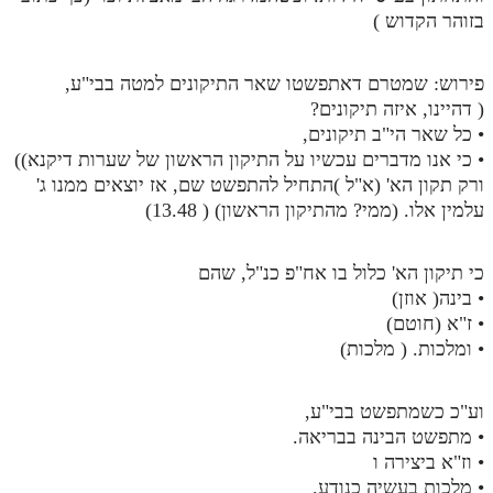
בזוהר הקדוש )
פירוש: שמטרם דאתפשטו שאר התיקונים למטה בבי"ע,
( דהיינו, איזה תיקונים?
• כל שאר הי"ב תיקונים,
• כי אנו מדברים עכשיו על התיקון הראשון של שערות דיקנא))
ורק תקון הא' (א"ל )התחיל להתפשט שם, אז יוצאים ממנו ג'
עלמין אלו. (ממי? מהתיקון הראשון) ( 13.48)
כי תיקון הא' כלול בו אח"פ כנ"ל, שהם
• בינה( אוזן)
• ז"א (חוטם)
• ומלכות. ( מלכות)
וע"כ כשמתפשט בבי"ע,
• מתפשט הבינה בבריאה.
• וז"א ביצירה ו
• מלכות בעשיה כנודע.