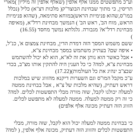
וע"כ מתפשטים ממנו אלף אלפין (שאלף אלפין זה מיליון )מארי
תריסין, כי מתוך שבחינת הבוצד"ק( מלכות דצ"א) כליל (נכלל
במו"ס,שהוא פנימיות הראש)במוחא סתימאה, (שהוא פנימיות
הראש, מוח הב', ראש הב' ) הנמשך מבחינת רדל"א, (מאיפה
מבחינת רדל"א? מגבורה. גלגלתא נמשך מחסד (16.55)
)
ששם משמש המסך הזה דמדת הדין, מבחינת צמצום א', כנ"ל,
• איפה שם? בעתיק משתמש במסך מבחינת צ"א,
• אבל כאשר הוא נותן את זה לא"א, הוא לא יכול להשתמש
מבחינת צ"א, למה? כי כל הענין היה להתקין אותו מצ"ב, בכדי
שבצ"ב ינהיג את כל העולמות)(17.22)
ע"כ מקבל המו"ס וגם השערות דיקנא מהזווג שיש במלכות
דראש דעתיק, (שהיא מלכות של צ"א , אבל בבחינת ממטה
למעלה יכולנו לקבל, שזה מורה מבלי התפשטות לכלים. למה?
כי זה רק ממטה למעלה. ממטה למעלה לא מתפשט לכלים.
הזווג הזה דעתיק מכונה אלף אלפים)
כי בבחינת ממטה למעלה יכול הוא לקבל, שזה מורה, מבלי
התפשטות לכלים והזווג הזה דעתיק, מכונה אלף אלפין, ( למה?