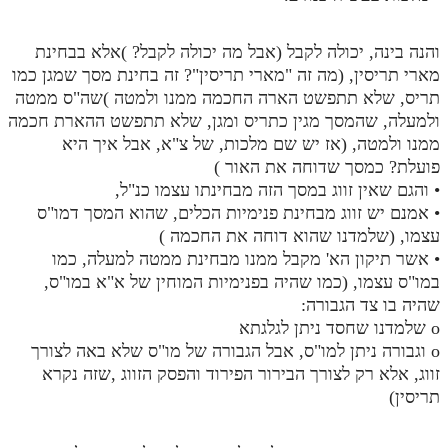
והנה בינה, יכולה לקבל (אבל מה יכולה לקבל? )אלא בבחינת
מארי תריסין, (מה זה "מארי תריסין"? זה בחינת מסך שמגן כמו
תריס, שלא תתפשט הארה החכמה ממנו ולמטה )שה"ס ממטה
ולמעלה, שהמסך מגין כתריס ומגן, שלא תתפשט ההארת חכמה
ממנו ולמטה, (אז יש שם מלכות, של צ"א, אבל איך היא
פועלת? כמסך שדוחה את האור )
• והגם שאין זווג במסך הזה מבחינתו עצמו כנ"ל,
• אמנם יש זווג מבחינת פנימיות הכלים, שהוא המסך דמו"ס
עצמו, (שלמדנו שהוא דוחה את החכמה )
• אשר תיקון הא' מקבל ממנו מבחינת ממטה למעלה, כמו
במו"ס עצמו, (כמו שהיה בפנימיות המוחין של א"א במו"ס,
שהיה בו צד הגבורה:
o שלמדנו שחסד ניתן לגלגתא
o וגבורה ניתן למו"ס, אבל הגבורה של מו"ס שלא באה לצורך
זווג, אלא רק לצורך הבירור הפירוד והפסק הזווג ,שזה נקרא
תריסין)