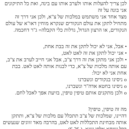
לכן צריך להעלות אותו ולערב אותו עם בינה, ואת כל התיקונים
אני בונה על זה
מצד אחד אני משתמש במלכות של צ"א, ולכן אני דרך זה
מתחיל לתקן את עולם הנקודים שנקרא מוחין דאו"א של עולם
הנקודים, או הרצון הגדול, גדלות כלי הקבלה= ג"ר דחכמה.
• אבל, אני לא יכול לתקן את זה בבת אחת,
• אני יכול לתקן את זה לאט לאט,
• ולכן אני מתקן את זה דרך צ"ב, אבל אני חייב לערב את צ"ב,
עם אותה מלכות של צ"א, כדי לבנות אותה לאט לאט. בבת
אחת אני לא יכול:
o ניסינו בנקודים ונשברנו
o ניסינו בחטא אדה"ר ונשברנו,
o ולכן מתקנים אותם טיפין טיפין, בזיעת אפך לאכל לחם.
מה זה טיפין, טיפין?
דהיינו, שמלכות של צ"ב תתכלל עם מלכות של צ"א, ותתקן
אותה מבחינת התכללות לאט לאט, בהרבה מאד זווגים שנעשים
בכל שיתא אלפי שנא. ( 6.26)