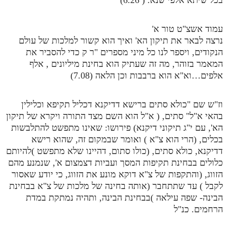
עמוד אשצ"ט טור א'
נרצה לבאר את תיקון הא' ואיך הוא קשור למלכות של עולם
הנקודים, ויספר לנו כל מיני מספרים "ר ק כדי להסביר את
המאמר בזוהר, מה זה שעתיק הוא בחינת מיליונים , אלף
אלפים…וא"א הוא ברבבות וכן הלאה (7.08)
וז"ש שם "כולא סתים ברישא דדיקנא דכליל תקיפא וכלילין
בהאי א"ל" סתים, ( א"ל הוא השם מצד התורה ויקרא של תיקון
הא', עם י"ג תיקוני דיקנא) פירושו: שאינו מתפשט להתלבשות
בכלים, (הרי הוא צ"א ) ואומר שבמקום זה, שהוא רישא
דדיקנא, כולא סתים, (כולו סתום, דהיינו שלא מתפשט )להיותם
כלולים בבחינת תקיפות המסך ועביות דצמצום א', שנמנע מהם
הזווג, (והתקפות של צ"א דוקא מונע את הזווג, כי יודע שאסור
לקבל ) עד שתתחבר (אותה בחינה של מלכות של צ"א בבחינת
הבינה- שפה עילאה )בבחינת הבינה, ותהיה נמתקת במדת
הרחמים. כנ"ל