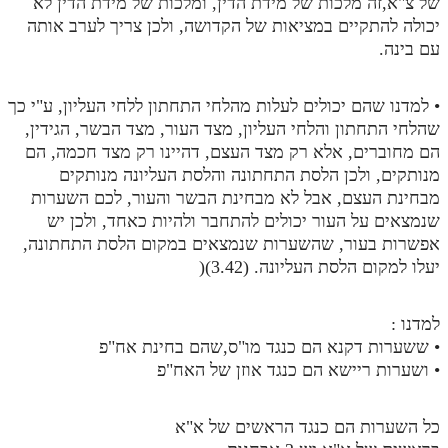
של צ"א,זה מלכות של מידת הדין, ומלכות של מידת הדין לא
לאתר ספר הרב
יכולה להתקיים במציאות של הקדושה, ולכן צריך לערב אותה
דף היומי בזוהר הקדוש
עם בינה.
• למדנו שהם יכולים לעלות מהלחי התחתון ללחי העליון, ע"י כך
שהלחי התחתון והלחי העליון, מצד העור, מצד הבשר, הגידין,
הם מחוברים, אלא רק מצד העצם, דהיינו רק מצד חכמה, הם
מנותקים, ולכן הלסת התחתונה והלסת העליונה מנותקים
מבחינת העצם, אבל לא מבחינת הבשר והעור, לכם השערות
שנמצאים על העור יכולים להתחבר ולהיות כאחד, ולכן יש
אפשרות בעור, שהשערות שנמצאים במקום הלסת התחתונה,
יעלו למקום הלסת העליונה. (3.42)(
למדנו :
• ששערות דקנא הם כנגד מו"ס,שהם בחינת אח"פ
• ושערות ריישא הם כנגד אוזן של האח"פ
כל השערות הם כנגד הראשים של א"א