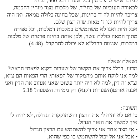
למדנו שיש ש"צ נימין בכל שערה ולא 400, למה?
לכאורה העוביות של בחי"ד, של מלכות מצד מוחין דחכמה,
צריכה להיות לה ד' בחינות, שכל בחינה כלולה ממאה. ואז היה
צריך להיות לנו ד' מאות שזה רצון שלם.
אבל היות ואנו לא משתמשים במלכות דמלכות, וכל ספירה
מתוך המאה כוללת עשר, ולכן אותה בחינה פרטית של מלכות
דמלכות, שגנוזה ברדל"א לא יכולה להתקבל. (4.48)
נשאלת שאלה
מדוע, בכלל צריך את הקשר של שערות דקנא לפאתי הראש?
למה אני לוקח אותם מהמקור של הפאות? הרי הפאות הם צ"א,
וצ"א זה דין, למה לא היה יותר פשוט שאני אעזוב את הדין ואני
אבנה אותם(השערות דקנא) רק ממידת השפעה? 5.18
תשובה:
כי אם לא יהיה לי את הרצון והשתוקקות הגדולה, לא יהיה לי
איך למשוך את האור הגדול.
• אז מצד אחד אני צריך להשתמש עם הרצון הגדול
• אבל אני אל יכול להשתמש בו כפי שהוא,