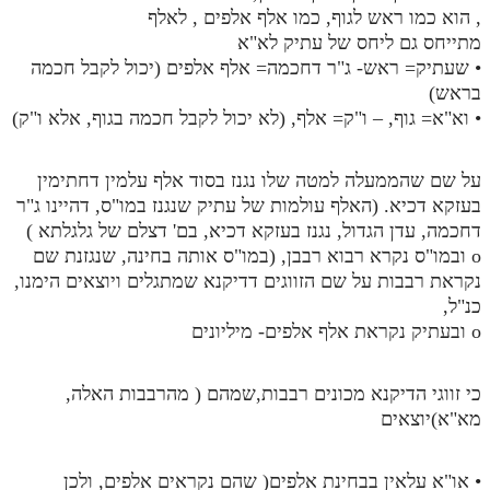
, הוא כמו ראש לגוף, כמו אלף אלפים , לאלף
מתייחס גם ליחס של עתיק לא"א
• שעתיק= ראש- ג"ר דחכמה= אלף אלפים (יכול לקבל חכמה
בראש)
• וא"א= גוף, – ו"ק= אלף, (לא יכול לקבל חכמה בגוף, אלא ו"ק)
על שם שהממעלה למטה שלו נגנז בסוד אלף עלמין דחתימין
בעזקא דכיא. (האלף עולמות של עתיק שנגנז במו"ס, דהיינו ג"ר
דחכמה, עדן הגדול, נגנז בעזקא דכיא, בם' דצלם של גלגלתא )
o ובמו"ס נקרא רבוא רבבן, (במו"ס אותה בחינה, שנגזנת שם
נקראת רבבות על שם הזווגים דדיקנא שמתגלים ויוצאים הימנו,
כנ"ל,
o ובעתיק נקראת אלף אלפים- מיליונים
כי זווגי הדיקנא מכונים רבבות,שמהם ( מהרבבות האלה,
מא"א)יוצאים
• או"א עלאין בבחינת אלפים( שהם נקראים אלפים, ולכן