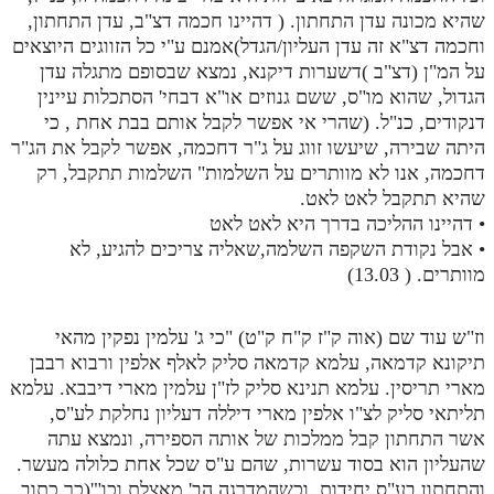
שהיא מכונה עדן התחתון. ( דהיינו חכמה דצ"ב, עדן התחתון,
וחכמה דצ"א זה עדן העליון/הגדל)אמנם ע"י כל הזווגים היוצאים
על המ"ן (דצ"ב )דשערות דיקנא, נמצא שבסופם מתגלה עדן
הגדול, שהוא מו"ס, ששם גנוזים או"א דבחי' הסתכלות עיינין
דנקודים, כנ"ל. (שהרי אי אפשר לקבל אותם בבת אחת , כי
היתה שבירה, שיעשו זווג על ג"ר דחכמה, אפשר לקבל את הג"ר
דחכמה, אנו לא מוותרים על השלמות" השלמות תתקבל, רק
שהיא תתקבל לאט לאט.
• דהיינו ההליכה בדרך היא לאט לאט
• אבל נקודת השקפה השלמה,שאליה צריכים להגיע, לא
מוותרים. ( 13.03)
וז"ש עוד שם (אוה ק"ז ק"ח ק"ט) "כי ג' עלמין נפקין מהאי
תיקונא קדמאה, עלמא קדמאה סליק לאלף אלפין ורבוא רבבן
מארי תריסין. עלמא תנינא סליק לז"ן עלמין מארי דיבבא. עלמא
תליתאי סליק לצ"ו אלפין מארי דיללה דעליון נחלקת לע"ס,
אשר התחתון קבל ממלכות של אותה הספירה, ונמצא עתה
שהעליון הוא בסוד עשרות, שהם ע"ס שכל אחת כלולה מעשר.
והתחתון בע"ס יחידות. וכשהמדרגה הב' מאצלת וכו"'(כך כתוב