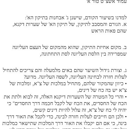
עמוד אשצ"ט טור א'
תלמוד עשר הספירות חלק יא
למדנו בשיעור הקודם, שישנן ג' אבחנות בתיקון הא':
תלמוד עשר הספירות חלק יב
א. הגורם והמסבב לתיקון, של תיקון הא' של שערות דקנא,
שהם פאות הראש
תלמוד עשר הספירות חלק יג
תלמוד עשר הספירות חלק יד
ב. מקום אחיזת התיקון, שהוא מהמקום של העצם העליונה
תלמוד עשר הספירות חלק טו
שמפרידה בין הלסת העליונה לסת התחתונה,
תלמוד עשר הספירות חלק טז
ג. וצורת גידול השיער שהם באים מלמעלה והם צריכים להתחיל
בית שער הכוונות
לעלות חזרה לבחינה העליונה, לשפה העליונה. מדוע?
• כיוון שהמקור שלהם, מתחיל במלכות של צ"א, ומלכות של
אודות האתר
צ"א יש בה כח של דינים,
• והרי כל המטרה של השערות דיקנא האלה, זה לבוא ולתת את
אודות האתר
הכח של החסדים, את הכח של לקבל חכמה דרך החסדים" כי
בעל הסולם
יהיה לי כח של צ"א, זה עלול להיות דינים קשים,
• ולכן הם חייבים לעלות חזרה לבינה, כדי לקבל את האור דרך
אתר הבית
בינה, כי אם הם יקבלו את האור דרך המלכות שתישאר כמלכות