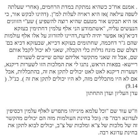
. אמנם אח"כ כשהיא נמתקת במדת הרחמים, (אחרי שעלתה
לשפה עילאה )אז היא ראויה לעלות למ"ן. (דהינו לבקש אור, כי
אז היא תבקש אור מטעם שהיא רוצה להשפיע ) שע"י הזווגים
הנעשים עליה, "אשתמודע הני אלף עלמין דחתימין בעזקא
דכיא"(אז אפשר יהיה לדעת,דהיינו להזדווג על אלו אלף עולמות
שהם ג"ר דחכמה, שחתומים בעזקא דכייא, שבעזקא דכיא בם'
דצלם שם מונח גדלות כלי הקבלה, שאני לא יכול לקבל אותם
שם, אבל זה שאני מתקשר אליהם שהם שייכים לשערות
ריישא- בפאות הראש, נתנו לי את המלכות הזו לשערות דיקנא,
ושערות דיקנא לאט לאט יכולים לתקן את זה, בהתכללות, אבל
אם לא היו מתכללים מזה, לא היו יכולים לתקן את זה ). כנ"ל. (
9.14)
עדן העליון ועדן התחתון
וז"ש עוד שם "וכל עלמא מינייהו מתפרש לאלף עלמין דכסיפין
לעדונא רבה" פי: (וכל בחינת העולמות מזה הם יכולים מהקשר
זה של מלכות של צ"א ומלכות של צ"ב, יכולים לבוא לתקן את
בחינת עדונא רבה.