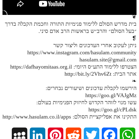
חלק י
חלק יא
❦
בית מדרש הסולם ללימוד פנימיות התורה וחכמת הקבלה בדרך
חלק יב
״בעל הסולם״ והרב״ש בראשות הרב אדם סיני.
חלק יג
❡
ניתן לעקוב אחרי העדכונים וליצור קשר
חלק יד
https://www.instagram.com/hasulam.community
hasulam.site@gmail.com
חלק טו
הצטרפו ללימוד התע״ס היומי: https://dafhayomitaas.org.il
חלק ט"ז
אתר הבית: http://bit.ly/2Vhv6Zt
❧
בית שער הכוונות
הירשמו לקבלת עדכונים ושיעורים נבחרים:
https://goo.gl/VAJgMz
שידור חי
עשו מנוי לזוהר הקדוש לחיזוק הפנימיות בעולם:
https://goo.gl/cPLdsk
הזמן סט תע"ס
התקינו את אפליקציית הסולם: http://www.hasulam.co.il/apps
הזמן סט תלמוד עשר הספירות
M
L
P
R
T
F
W
ספרים להורדה