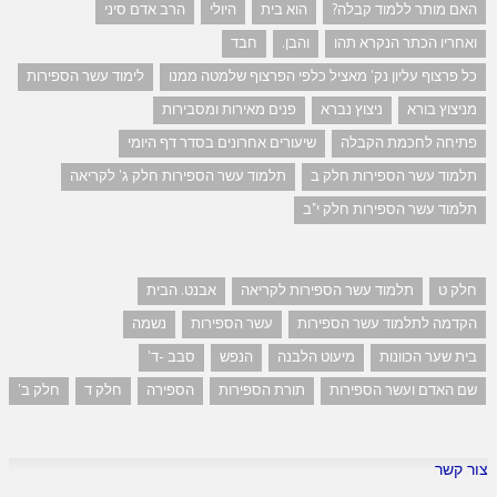
האם מותר ללמוד קבלה?
הוא בית
היולי
הרב אדם סיני
ואחריו הכתר הנקרא תהו
והבן.
חבד
כל פרצוף עליון נק' מאציל כלפי הפרצוף שלמטה ממנו
לימוד עשר הספירות
מניצוץ בורא
ניצוץ נברא
פנים מאירות ומסבירות
פתיחה לחכמת הקבלה
שיעורים אחרונים בסדר דף היומי
תלמוד עשר הספירות חלק ב
תלמוד עשר הספירות חלק ג' לקריאה
תלמוד עשר הספירות חלק י"ב
חלק ט
תלמוד עשר הספירות לקריאה
אבנט. הבית
הקדמה לתלמוד עשר הספירות
עשר הספירות
נשמה
בית שער הכוונות
מיעוט הלבנה
הנפש
סבב -ד'
שם האדם ועשר הספירות
תורת הספירות
הספירה
חלק ד
חלק ב'
צור קשר