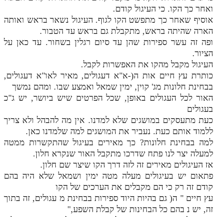
ואחר כך הקו. כי העיגול קודם.
אוסיף שאחר כך מתפשט הקו לגוף. העיגול נשאר בראש ואותה
הארה שהיתה בראש, מתקבלת גם בראש עד הטבור.
ופה זה עשר ספירות שהן עד סיום רגלין בשחור. עד כאן על
הציור.
העיגול מקבל מהקו את האפשרות לקבל.
כותרת עץ חיים אות ה(-א"א דעגולים, מאיר לאו"א דעגולים,
בבחינת חלונות מג' קוין, ימין שמאל ואמצע שבו. ומהם נמשך
האור לכל העגולים באופן, שכל הפרטים שיש ביושר, יש ג"כ
בעגולים
כעת מתעסקים במושגים שלא למדנו. אין מה להבהל ולא צריך
ללמוד אותם כעת. נעביר את המושגים למה שלמדנו כאן.
למה בבחינת חלונות? כך מאירים בעיגול שהתקשרות ממטה
למעלה יצר לנו פתח שדרכו מתקבל האור שנקרא חלון.
אז העיגולים מאירים זה לזה דרך הקו שיצר שם חלון.
פתאום יש בעיגולים מעלה מטה ימין ושמאל שלא היה בהם
קודם זה רק כי הם מקבלים את הערכים של הקו
עץ חיים " ה( גם בהיות היוד ספירות בבחינת מ עגולים, זה בתוך
זה, יש נ בהם כל הבחינות של קבלת השפע,"