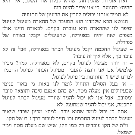
– זאת אומרת שהמנוחה, שהיא קבלת אור השלם, איך היא
תהיה? בתנועה. כי אני צריך להיות רוח.
תלמוד עשר הספירות חלק יא
– לא תמיד אנחנו יכולים להבין את הרעיון של התנועה .
– הנושא הבא שלמדנו הוא המעבר של ההארה מעיגול לעיגול
תלמוד עשר הספירות חלק יב
וסיפר לנו שההארה היא עוברת בקוים. לכאורה היינו אולי
תלמוד עשר הספירות חלק יג
מצפים שזה יהיה בספירלה, שהעיגולים יקבלו בצורה של
ספירלה.
תלמוד עשר הספירות חלק יד
– שעיגול החכמה יקבל מעיגול הכתר בספירלה, אבל זה לא
תלמוד עשר הספירות חלק טו
עובד כך , אלא איך זה עובד?
– זה יורד מעיגול לעיגול בקוים, לא בספירלה. למה? מכיון
תלמוד עשר הספירות חלק טז
שלמשל אם אני רוצה להעביר מעיגול הכתר לעיגול החכמה
למדנו שיש ז' תחתונות בין עיגול לעיגול.
בית שער הכוונות
– אז בעל הסולם התחיל לומר לנו באות מ' באור פנימי
אודות האתר
שבעיגולים אין מעלה מטה. יש בהם אמנם סיבה ותוצאה סיבה
ומסובב, אבל אני לא יכול להגיד שיורד מעיגול הכתר לעיגול
אודות האתר
החכמה, אני יכול להגיד שמתעגל. לא!
– אתה כן יכול לומר שהוא יורד. למה? מכיון שכדי שיאיר
בעל הסולם
מעיגול הכתר לעיגול החכמה וכו' חייב לעבור דרך ז"ת של הקו.
– וז"ת של הקו עובדים רק כמו הקו, שיש שם מעלה מטה וימין
אתר הבית
ושמאל.