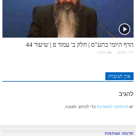
הדף היומי בתע"ס | חלק ב' עמוד פ | שיעור 44
יול 7, 2019
1350
אין תגובות
להגיב
יש
להתחבר למערכת
כדי לכתוב תגובה.
תרומה ושותפות