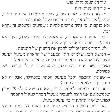
– אור המתעגל נקרא נפש
– אור הקו נקרא רוח
– יש לזה השפעה מאד חשובה, שאם אני מדבר על גמר תיקון,
שנקבל את כל האור, נהיה חייבים לקבל אותו כזכרים
ולא כנקבות. כי נהיה צריכים להיות משפיעים ומשפיע זה נקרא
זכר.
– זאת אומרת שהמנוחה, שהיא קבלת אור השלם, איך היא
תהיה? בתנועה. כי אני צריך להיות רוח.
– לא תמיד אנחנו יכולים להבין את הרעיון של התנועה .
– הנושא הבא שלמדנו הוא המעבר של ההארה מעיגול לעיגול
וסיפר לנו שההארה היא עוברת בקוים. לכאורה היינו אולי
מצפים שזה יהיה בספירלה, שהעיגולים יקבלו בצורה של
ספירלה.
– שעיגול החכמה יקבל מעיגול הכתר בספירלה, אבל זה לא
עובד כך , אלא איך זה עובד?
– זה יורד מעיגול לעיגול בקוים, לא בספירלה. למה? מכיון
שלמשל אם אני רוצה להעביר מעיגול הכתר לעיגול החכמה
למדנו שיש ז' תחתונות בין עיגול לעיגול.
– אז בעל הסולם התחיל לומר לנו באות מ' באור פנימי
שבעיגולים אין מעלה מטה. יש בהם אמנם סיבה ותוצאה סיבה