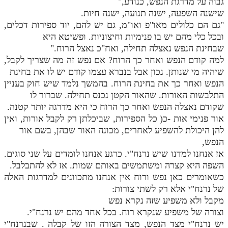
גבוה על מדרגת הנפש, כנודע,"
שישנה השפעה, ישנה תנועה, ישנה חיות.
"גם הם כלולים מאו"פ ואו"מ, גם יש להם, יוד ספירות דכלים,
ובכל כלי מהם יש בו פנימיות וחיצוניות. ופשיטא היא
שבחינת הנפש נאצלה תחילה, ואח"כ נאצל הרוח."
למה קודם הנפש ואחר כך הרוח? אם נפש זה מה שצריך לקבל,
שיהיה מי שנותן. נכון אבל בנברא עצמו קודם יש לו את בחינת
הנפש ואחר כך את בחינת הרוח. בהמשך נלמד שיש חוק בעניין
התלבשות האורות. שהאור הקטן נכנס תחילה. שברור לו
שקודם נאצלה הנפש ואחר כך הרוח כי היא מדרגה יותר קטנה.
אור פנימי אות -כ( כל הספירות, שביכלתן רק לקבל אורות, ואין
להן היכולת להשפיע לאחרים, מכונה האור שבהן, בשם אור
הנפש,
אז אנחנו למדנו שיש נרנח"י. כרגע אנחנו לומדים על שני סוגים.
השפה היא קצרה ומשתמשים באותם שמות. אז לא להתבלבל.
כשאומרים כאן נפש ורוח אין אנחנו מתכוונים למדרגות האלה
של נרנח"י אלא רק לשתי צורות:
מקבל ולא משפיע שזה נקרא נפש
וצורה של משפיע שנקרא רוח. בכל אחד מהם יש נרנח"י.
יש נרנח"י מצד הנפש, מצד הצורה הזו של קבלה . שבנרנח"י