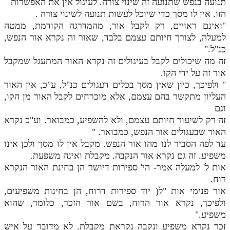
תנועה בנפש שתנועה זה שינוי צורה. לעיגול אין את האפשרות
הזו. אין לו מסך כדי שיוכל לעשות תנועה לשינוי צורה .
"ואינם ראויים, רק לקבל אור, מהמדרגה הקודמת, ממטה
למעלה, לצורך חיותם עצמם בלבד, שאור זה נקרא אור הנפש,
כנ"ל."
זה מה שיכולים לקבל בעיגולים זה נקרא האור המתעגל שמקבל
אור זה על ידי הקו.
" ולפיכך, כיון שאין מסך בכלים דעגולים כנ"ל, ע"כ, אין האור
העליון מתקשר בהם עצמם, אלא מוכרחים לקבל האור מן הקו,
וגם
זה רק לשיעור חיותם עצמם, ולא להשפיע, כמבואר. וע"כ נקרא
האור שבעגולים אור הנפש, כמבואר. "
עד לפה הסביר לנו מהו אור הנפש. מקבל אין לו מסך ולכן אינו
משפיע. זה גם נקרא אור הנקבה. מקבלת ואינה משפעת.
אות ל' למעלה אמר- הי' ספירות דיושר הן בחינת האור הנקרא
רוח.
אור פנימי אות "ל( יוד ספירות דרוח, הן בחינות משפיעים,
ולפיכך, נקרא אור הרוח, בשם אור הזכר, כלומר, שהוא
משפיע."
זכר נקרא משפיע ונקבה נקראת מקבלת. לא מדובר על איש