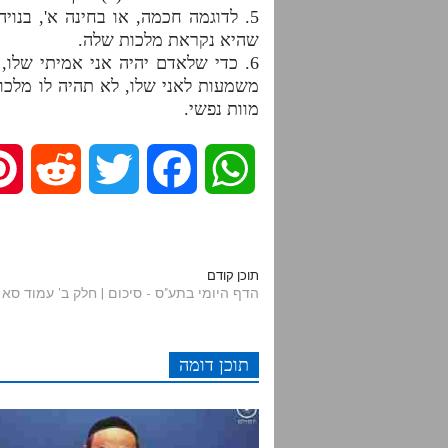
5. לדוגמה חכמה, או בחינה א', בנ
שהיא נקראת מלכות שלה.
6. כדי שלאדם יהיה אני אמיתי שלו
משמעות לאני שלו, לא תהיה לו מלכות
מוות נפשי.
R
T
F
W
e
w
a
h
d
i
c
a
תוכן קודם
הדף היומי בתע"ס - סיכום | חלק ב' עמוד סא | שיעור 25
d
t
e
t
תוכן דומה
i
t
b
s
t
e
o
A