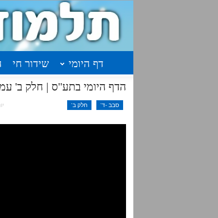
דף היומי
שידור חי
ה
הדף היומי בתע"ס | חלק ב' עמוד
סבב -ד'
חלק ב'
יונ 14,