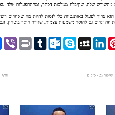
ויה מהשורש שלה, שקיבלה ממלכות דכתר, ומההתפעלות שלה עצ
, הוא צריך לפעול באותנטיות בלי לנסות לחיות מה שאחרים רוצ
 וזה יגרום גם לחוסר משמעות עצמית, שגורר חוסר ביטחון, וגם 
V
P
T
O
S
M
L
P
i
r
u
u
k
y
i
i
b
i
m
t
y
S
n
n
 - סיכום
הדף הי
e
n
b
l
p
p
k
t
r
t
l
o
e
a
e
e
r
o
c
d
r