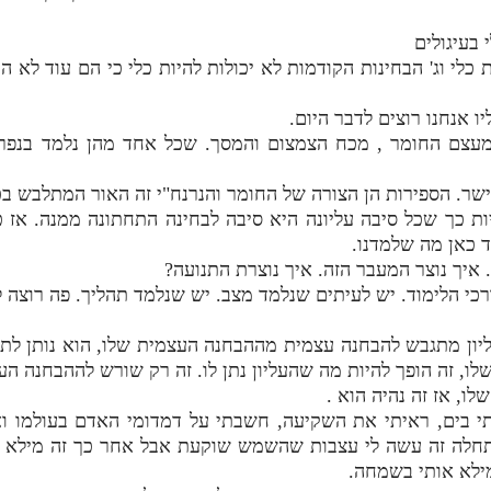
בעיגולים
 כלי וג' הבחינות הקודמות לא יכולות להיות כלי כי הם עוד לא התה
ו אנחנו רוצים לדבר היום.
: מעצם החומר , מכח הצמצום והמסך. שכל אחד מהן נלמד בנפר
ישר. הספירות הן הצורה של החומר והנרנח"י זה האור המתלבש בכ
יות כך שכל סיבה עליונה היא סיבה לבחינה התחתונה ממנה. אז
ד כאן מה שלמדנו.
איך נוצר המעבר הזה. איך נוצרת התנועה?
רכי הלימוד. יש לעיתים שנלמד מצב. יש שנלמד תהליך. פה רוצה ל
ליון מתגבש להבחנה עצמית מההבחנה העצמית שלו, הוא נותן לתח
ו, זה הופך להיות מה שהעליון נתן לו. זה רק שורש לההבחנה הע
ו, אז זה נהיה הוא .
תי בים, ראיתי את השקיעה, חשבתי על דמדומי האדם בעולמו ו
לה זה עשה לי עצבות שהשמש שוקעת אבל אחר כך זה מילא או
מילא אותי בשמחה.