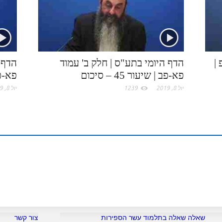
k
e
I
e
.
n
s
c
t
|
הדף היומי בתע"ס | חלק ב' עמוד
הדף 
פא-פב | שיעור 45 – סיכום
פא-פב
o
יול 8, 2019
1239
יול 8, 2019
m
שאלה שאלה בתלמוד עשר הספירות
צור קשר