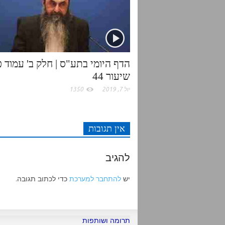
r
o
p
k
p
הדף היומי בתע"ס | חלק ב' עמוד פ 
שיעור 44
יול 7, 2019
1350
אין תגובות
להגיב
יש
להתחבר למערכת
כדי לכתוב תגובה.
תרומה ושותפות