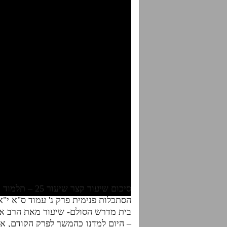
סיכום שיעור קצר שיעור 25 – תלמוד עשר הספירות- דף היומי- חלק ב'
הסתכלות פנימית פרק ג' עמוד ס"א י"א
בית מדרש הסולם- שיעור מאת הרב אד
– היום למדנו כהמשך לפרק הקודם, א