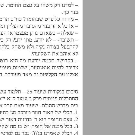
– למדנו רק משהו על עצם החומר. שיש
בנוי כך.
– מה זה כל פרט שבחומר? כח"ב תו"מ
– אז כל אחד בנוי מהסיבה מהעליון ומ
– שאלה – כשאדם נותן מעצמו אז העצמ
– תשובה- – לא יודע. מתי ידע? רק כשי
להתפעל בצורה נקיה ולא משחק בלהתפ
לא אוהב את השקיעה?
– בקדושה חכמה יודעת מה היא רוצה.
צריכה להיות אוטנתיות, שלמות פנימי
אצלנו עם הקליפות זה מאד מעורבב. 
סיכום בנקודות שיעור 25 – תלמוד עשר הספירות- דף היומי- חלק ב'
הסתכלות פנימית פרק ג' עמוד ס"א י"א
בית מדרש הסולם- שיעור מאת הרב אד
1. הכלי של האור חוזר מורכב מג' בחינות: עצם החומר, כח הצמצום והמסך.
2. עצם החומר הוא ד' בחינות דאור ישר כתר, חכמה, בינה, זעיר אנפין ומלכות שנקראות גם בחינת שורש א' ב' ג' ו-ד'.
3. בכל מבנה של חומר, יש בו מה שקיבל מעליונו, מהסיבה שלו, ומה שהוא עצמו.
4. הכלל שאמרנו בג'(3) נכון גם לפרטי החומר, דהיינו לד' בחינות שהזכרנו בנקודה השניה.