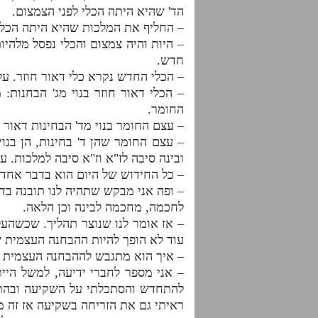
הד' שהיא היתה הכלי לפני הצמצום.
– החליף את המלכות שהיא היתה הכלי 
– היות והיה צמצום והכלי נפסל מלהיות
חדש.
– הכלי החדש נקרא כלי דאור חוזר. עלי
– הכלי דאור חוזר בנוי מג' הבחנות
החומר.
– עצם החומר בנוי מד' הבחינות דאור 
– עצם החומר שהן ד' בחינות, הן בנו
ובינה סיבה לז"א וז"א סיבה למלכות. ע
– כל החידוש של היום הוא בדבר אחד. 
– ופה אני מבקש שתהיה לנו תובנה בד
לחכמה, מחכמה לבינה וכן הלאה.
– אז אומר לנו שנוצר תהליך. שכשהע
עוד לא הופך להיות ההבחנה העצמית של
– איך הוא מתגבש לההבחנה העצמית של
– אני מספר לחברי ידיעה, למשל היי
להתחדש והסתכלתי על השקיעה ובהתח
ראיתי גם את הזריחה בשקיעה אז זה 