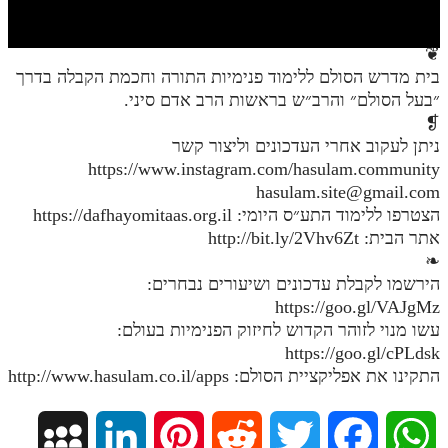
חלק י
חלק יא
❦
בית מדרש הסולם ללימוד פנימיות התורה וחכמת הקבלה בדרך
חלק יב
״בעל הסולם״ והרב״ש בראשות הרב אדם סיני.
חלק יג
❡
ניתן לעקוב אחרי העדכונים וליצור קשר
חלק יד
https://www.instagram.com/hasulam.community
hasulam.site@gmail.com
חלק טו
הצטרפו ללימוד התע״ס היומי: https://dafhayomitaas.org.il
חלק ט"ז
אתר הבית: http://bit.ly/2Vhv6Zt
❧
בית שער הכוונות
הירשמו לקבלת עדכונים ושיעורים נבחרים:
https://goo.gl/VAJgMz
שידור חי
עשו מנוי לזוהר הקדוש לחיזוק הפנימיות בעולם:
https://goo.gl/cPLdsk
הזמן סט תע"ס
התקינו את אפליקציית הסולם: http://www.hasulam.co.il/apps
הזמן סט תלמוד עשר הספירות
M
L
P
R
T
F
W
ספרים להורדה