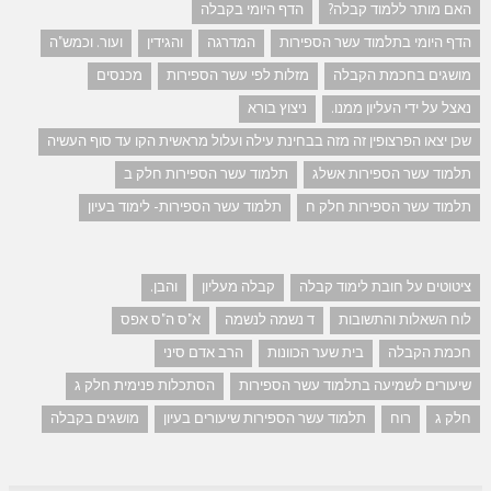
האם מותר ללמוד קבלה?
הדף היומי בקבלה
הדף היומי בתלמוד עשר הספירות
המדרגה
והגידין
ועור. וכמש"ה
מושגים בחכמת הקבלה
מזלות לפי עשר הספירות
מכנסים
נאצל על ידי העליון ממנו.
ניצוץ בורא
שכן יצאו הפרצופין זה מזה בבחינת עילה ועלול מראשית הקו עד סוף העשיה
תלמוד עשר הספירות אשלג
תלמוד עשר הספירות חלק ב
תלמוד עשר הספירות חלק ח
תלמוד עשר הספירות- לימוד בעיון
ציטוטים על חובת לימוד קבלה
קבלה מעליון
והבן.
לוח השאלות והתשובות
ד נשמה לנשמה
א"ס ה"ס אפס
חכמת הקבלה
בית שער הכוונות
הרב אדם סיני
שיעורים לשמיעה בתלמוד עשר הספירות
הסתכלות פנימית חלק ג
חלק ג
רוח
תלמוד עשר הספירות שיעורים בעיון
מושגים בקבלה