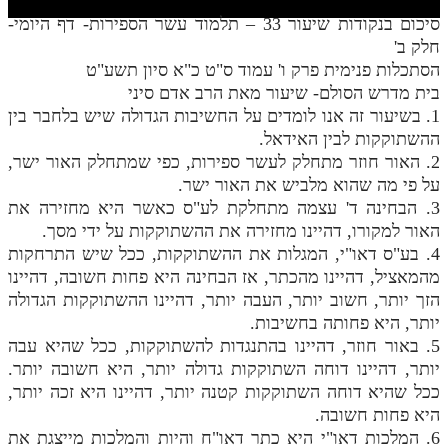
חלק י
סיכום בנקודות שיעור 33 – תלמוד עשר הספירות- דף היומי-
חלק יא
חלק ב'
הסתכלות פנימית פרק ו' עמוד ס"ט כ"א סיון תשע"ט
חלק יב
בית מדרש הסולם- שיעור מאת הרב אדם סיני
1. בשיעור זה אנו לומדים על החשיבות הגדולה שיש בלחבר בין
חלק יג
ההשתוקקות לבין האידאל.
חלק יד
2. האור חוזר מתחלק לעשר ספירות, כפי שמתחלק האור ישר,
על פי מה שהוא מלביש את האור ישר.
חלק טו
3. הבחינה ד' עצמה מתחלקת לע"ס כאשר היא מחזירה את
חלק ט"ז
האור למקורו, דהיינו מחזירה את ההשתוקקות על ידי מסך.
4. בע"ס דאו"י, המגלות את ההשתוקקות, ככל שיש התרחקות
בית שער הכוונות
מהמאציל, דהיינו מהכתר, אז הבחינה היא פחות חשובה, דהיינו
הזך יותר, חשוב יותר, העבה יותר, דהיינו ההשתוקקות הגדולה
שידור חי
יותר, היא פחותה בחשיבות.
5. באור חוזר, דהיינו בהתנגדות להשתוקקות, ככל שהיא עבה
הזמן סט תע"ס
יותר, דהיינו דוחה השתוקקות גדולה יותר, היא חשובה יותר.
ככל שהיא דוחה השתוקקות קטנה יותר, דהיינו היא זכה יותר,
הזמן סט תלמוד עשר הספירות
היא פחות חשובה.
6. המלכות דאו"י היא כתר דאו"ח והיות והמלכות מייצגת את
ספרים להורדה