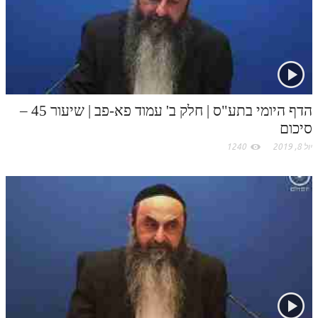
לאתר ספר הרב
דף היומי בזוהר הקדוש
הדף היומי בתע"ס | חלק ב' עמוד פא-פב | שיעור 45 –
סיכום
יול 8, 2019
1240