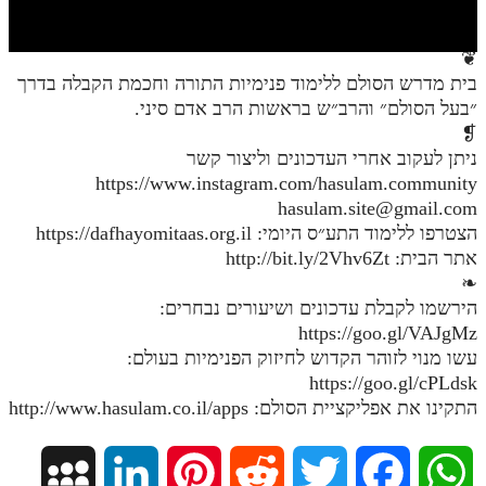
חלק י
חלק יא
❦
בית מדרש הסולם ללימוד פנימיות התורה וחכמת הקבלה בדרך
חלק יב
״בעל הסולם״ והרב״ש בראשות הרב אדם סיני.
חלק יג
❡
ניתן לעקוב אחרי העדכונים וליצור קשר
חלק יד
https://www.instagram.com/hasulam.community
hasulam.site@gmail.com
חלק טו
הצטרפו ללימוד התע״ס היומי: https://dafhayomitaas.org.il
חלק ט"ז
אתר הבית: http://bit.ly/2Vhv6Zt
❧
בית שער הכוונות
הירשמו לקבלת עדכונים ושיעורים נבחרים:
https://goo.gl/VAJgMz
שידור חי
עשו מנוי לזוהר הקדוש לחיזוק הפנימיות בעולם:
https://goo.gl/cPLdsk
הזמן סט תע"ס
התקינו את אפליקציית הסולם: http://www.hasulam.co.il/apps
הזמן סט תלמוד עשר הספירות
M
L
P
R
T
F
W
ספרים להורדה