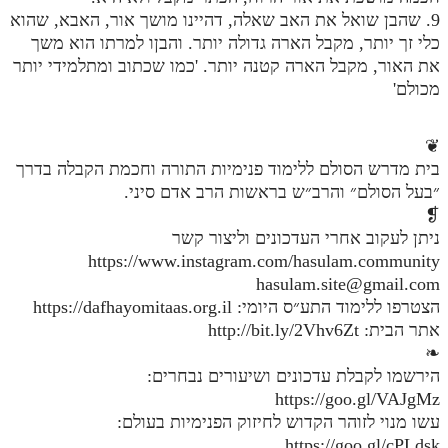
9. שהבן שואל את האב שאלה, דהיינו מושך אור, האבא, שהוא
מנוע חיפוש בספרים
כלי זך יותר, מקבל הארה גדולה יותר. והבןו למרתו הוא משך
את האור, מקבל הארה קטנה יותר. 'כמו שכתוב ומתלמידי יותר
תלמוד עשר הספירות בעיון
מכולם'
תלמוד עשר הספירות חלק א
❦
תע"ס חלק ב' עיון
בית מדרש הסולם ללימוד פנימיות התורה וחכמת הקבלה בדרך
תע"ס חלק ג' עיון
״בעל הסולם״ והרב״ש בראשות הרב אדם סיני.
❡
תלמוד עשר הספירות חלק ד
ניתן לעקוב אחרי העדכונים וליצור קשר
https://www.instagram.com/hasulam.community
תלמוד עשר הספירות חלק ה
hasulam.site@gmail.com
תלמוד עשר הספירות חלק ו
הצטרפו ללימוד התע״ס היומי: https://dafhayomitaas.org.il
אתר הבית: http://bit.ly/2Vhv6Zt
תלמוד עשר הספירות חלק ז
❧
תלמוד עשר הספירות חלק ח
הירשמו לקבלת עדכונים ושיעורים נבחרים:
https://goo.gl/VAJgMz
תלמוד עשר הספירות חלק ט
עשו מנוי לזוהר הקדוש לחיזוק הפנימיות בעולם:
https://goo.gl/cPLdsk
תלמוד עשר הספירות חלק י