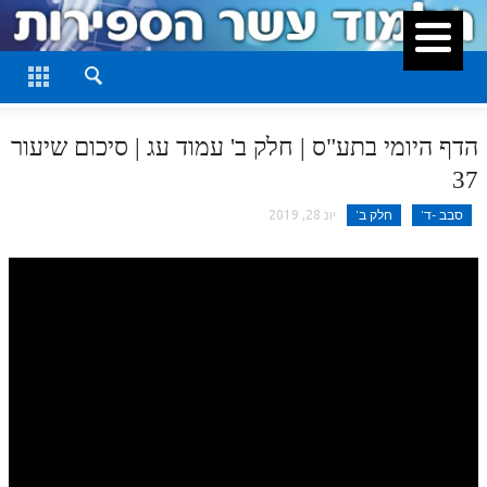
סגור
דף היומי
חלק א
הדף היומי בתע"ס | חלק ב' עמוד עג | סיכום שיעור
חלק ב
37
חלק ג
סבב -ד'
חלק ב'
יונ 28, 2019
חלק ד
חלק ה
חלק ו
חלק ז
חלק ח
חלק ט