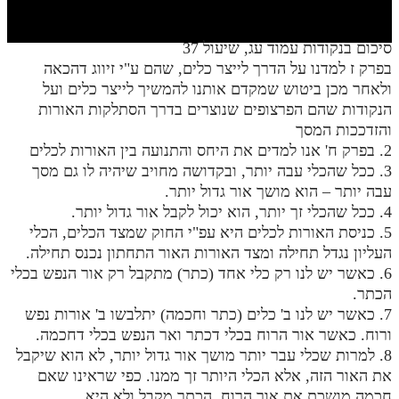
חלק י
חלק יא
סיכום בנקודות עמוד עג, שיעול 37
בפרק ז למדנו על הדרך לייצר כלים, שהם ע"י זיווג דהכאה
חלק יב
ולאחר מכן ביטוש שמקדם אותנו להמשיך לייצר כלים ועל
חלק יג
הנקודות שהם הפרצופים שנוצרים בדרך הסתלקות האורות
והזדככות המסך
חלק יד
2. בפרק ח' אנו למדים את היחס והתנועה בין האורות לכלים
3. ככל שהכלי עבה יותר, ובקדושה מחויב שיהיה לו גם מסך
חלק טו
עבה יותר – הוא מושך אור גדול יותר.
חלק ט"ז
4. ככל שהכלי זך יותר, הוא יכול לקבל אור גדול יותר.
5. כניסת האורות לכלים היא עפ"י החוק שמצד הכלים, הכלי
בית שער הכוונות
העליון נגדל תחילה ומצד האורות האור התחתון נכנס תחילה.
6. כאשר יש לנו רק כלי אחד (כתר) מתקבל רק אור הנפש בכלי
שידור חי
הכתר.
7. כאשר יש לנו ב' כלים (כתר וחכמה) יתלבשו ב' אורות נפש
הזמן סט תע"ס
ורוח. כאשר אור הרוח בכלי דכתר ואר הנפש בכלי דחכמה.
8. למרות שכלי עבר יותר מושך אור גדול יותר, לא הוא שיקבל
הזמן סט תלמוד עשר הספירות
את האור הזה, אלא הכלי היותר זך ממנו. כפי שראינו שאם
ספרים להורדה
חכמה מושכת את אור הרוח, הכתר מקבל ולא היא.