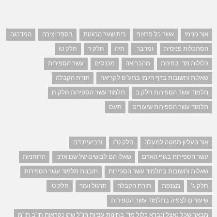
אור פנימי
אשר כל פרצוף
בית שער הכוונות
בספר יצירה
המדרגה
הסתכלות פנימית
ומדבר.
חיה
חלק ד
חלק טו
כלולות מד' בחינות
מהבריאה
מכנסים
עשר הספירות
שאלות ותשובות בדף היומי בתע"ס לקריאה
תורת הקבלה
תלמוד עשר הספירות חלק ב
תלמוד עשר הספירות חלק ח
תלמוד עשר הספירות שיעורים
תעס
אור העליון ממטה למעלה
חלק ט"ז
ורביעית דם
עשר הספירות בגוף האדם
שאלו הם לבושים של שם אדני
הרוחניות
שאלות ותשובות בתלמוד עשר הספירות
תובנות תלמוד עשר הספירות
חלק ג'
מצנפת
תורת הקבלה
תרגול ועזר
חלק ט'
שיעורים לצפיה בתלמוד עשר הספירות
מבאר שכל נאצל ונברא כלול מד' בחינות עביות הנ"ל שהן נקראות חו"ב תו"מ