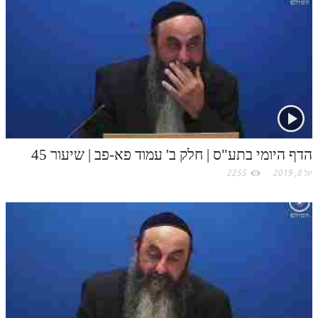
k
לאתר ספר הרב
t
דף היומי בזוהר הקדוש
.
c
o
m
הדף היומי בתע"ס | חלק ב' עמוד פא-פב | שיעור 45
יול 8, 2019
2255