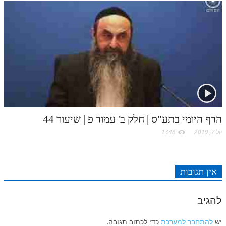
לאתר ספר הרב
דף היומי בזוהר הקדוש
הדף היומי בתע"ס | חלק ב' עמוד פ | שיעור 44
יול 7, 2019
1346
אין תגובות
להגיב
יש
להתחבר למערכת
כדי לכתוב תגובה.