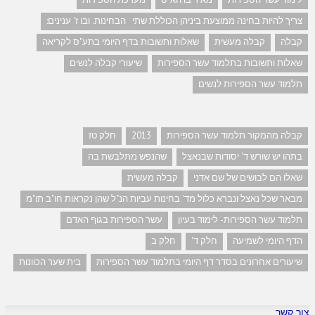
צריך להיות בחינה ממוצעת ביניהן הכוללת שתי הבחינות. ובו ז' ענינים:
קבלה
קבלה מעשית
שאלות ותשובות בדף היומי בתע"ס לקריאה
שאלות ותשובות בתלמוד עשר הספירות
שיעורי קבלה לנשים
תלמוד עשר הספירות לנשים
קבלה מהמקור תלמוד עשר הספירות
2013
חלק טז
בתהו יש שורש ד' יסודות שבנאצל
שהנפש מתלבשת בה
שאלו הם לבושים של שם אדני
קבלה מעשית
מבאר שכל נאצל ונברא כלול מד' בחינות עביות הנ"ל שהן נקראות חו"ב תו"מ
תלמוד עשר הספירות- לימוד בעיון
עשר הספירות בגוף האדם
הדף היומי לשמיעה
חלק ד'
חלק ב
שיעורים אחרונים בסדר דף היומי בתלמוד עשר הספירות
בית שער הכוונות
צור קשר