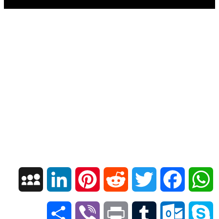
חלק י
חלק יא
חלק יב
חלק יג
חלק יד
חלק טו
חלק ט"ז
בית שער הכוונות
שידור חי
הזמן סט תע"ס
M
L
P
R
T
F
W
הזמן סט תלמוד עשר הספירות
y
i
i
e
w
a
h
S
V
P
T
O
S
ספרים להורדה