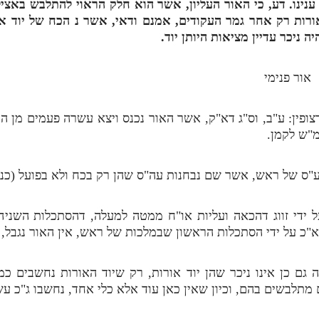
ענינו. דע, כי האור העליון, אשר הוא חלק הראוי להתלבש באציל
ורות רק אחר גמר העקודים, אמנם ודאי, אשר
נ
הכח של יוד או
ה ניכר עדיין מציאות היותן יוד.
מי
רצופין: ע"ב, וס"ג דא"ק, אשר האור נכנס ויצא עשרה פעמים מן ה
מ"ש לקמן.
ע"ס של ראש, אשר שם נבחנות עה"ס שהן רק בכח ולא בפועל (כנ"ל
ל ידי זווג דהכאה ועליות או"ח ממטה למעלה, דהסתכלות השני
א"כ על ידי הסתכלות הראשון שבמלכות של ראש, אין האור נגבל, כ
ם כן אינו ניכר שהן יוד אורות, רק שיוד האורות נחשבים כ
תלבשים בהם, וכיון שאין כאן עוד אלא כלי אחד, נחשבו ג"כ עש