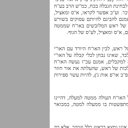
 לבחינת הגבלה בכח, כמ"ש הרב בע"ח
ו'. וע"כ אפשר לקראו, א"ס ומאציל,
אמנם להבינם להיותם עסוקים בשורש
"ס של ראש המלובשים באו"ח שממטה
 א"ס ומאציל, לע"ס של הגוף.
 ראש, לבין האו"ח היורד עם האו"י
, שאינו נבחן לכלי קבלה על האו"י
 למקבלים, אמנם עכ"ז נעשה האו"ח
לכות של ראש, שהעלתה את אור חוזר
ב או"פ אות ג'), להיות עשר ספירות
האו"ח העולה ממטה למעלה, דהיינו
המתפשטות בו ממעלה למטה, כמבואר
אינו נמצא בראש כלל ועיקר, אלא רק