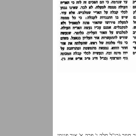
וזר (כנ"ל חלק ג' פרק א' אור פנימי