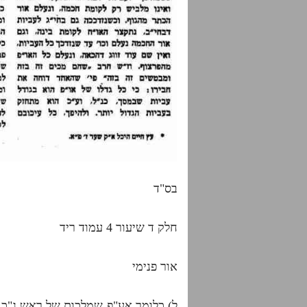
בס"ד
חלק ד שיעור 4 עמוד ריד
אור פנימי
ל) כלומר אע"פ שמלכות של ראש ג"כ מג