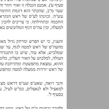
סעיף ע'). אמנם הגבלה זו ואור חוזר
שער מ"ב, שהכתר הוא דוגמת החומר הנ
עש"ה. וכוונתו לע"ס של ראש הנקרא 
החכמה ובתחילתה. כי צריכים להבין
למעלה, ובין עה"ס דגוף המלובשים בא
והענין, כי יש הפרש ומרחק גדול מא
מהעה"ס של ראש למטה לגוף, עד שנדמ
שמלביש, אלא עוד, שיש בו התנגדות
העולה, למלבוש על האור העליון, כל
ההוא, נמצאת מתפשטת ומתרחבת על ידו
של ראש יורדות ממעלה למטה ומתפשט
והנך רואה, שאע"פ שע"ס דראש מצד 
למאציל ולא לנאצלים, כמ"ש לעיל, 
בסעיף ל'.
ולפיכך נבחנות ע"ס של ראש, שיש בהן