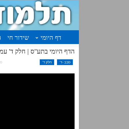
דף היומי
שידור חי
ה
הדף היומי בתע"ס | חלק ד' עמוד
סבב -ד'
חלק ד'
ספט 