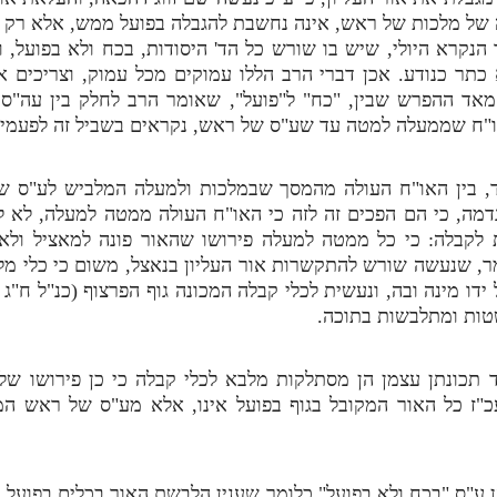
 זה של מלכות של ראש, אינה נחשבת להגבלה בפועל ממש, אלא רק
קרא היולי, שיש בו שורש כל הד' היסודות, בכח ולא בפועל, וכ
כתר כנודע. אכן דברי הרב הללו עמוקים מכל עמוק, וצריכים 
 מאד ההפרש שבין, "כח" ל"פועל", שאומר הרב לחלק בין עה
ו"ח שממעלה למטה עד שע"ס של ראש, נקראים בשביל זה לפעמים,
ד, בין האו"ח העולה מהמסך שבמלכות ולמעלה המלביש לע"ס של
ה, כי הם הפכים זה לזה כי האו"ח העולה ממטה למעלה, לא לבד
 לקבלה: כי כל ממטה למעלה פירושו שהאור פונה למאציל ולא
ומר, שנעשה שורש להתקשרות אור העליון בנאצל, משום כי כלי מ
 מינה ובה, ונעשית לכלי קבלה המכונה גוף הפרצוף (כנ"ל ח"ג פ"
ות ומתלבשות בתוכה.
תכונתן עצמן הן מסתלקות מלבא לכלי קבלה כי כן פירושו של 
עכ"ז כל האור המקובל בגוף בפועל אינו, אלא מע"ס של ראש 
 ע"ס "בכח ולא בפועל" כלומר שענין הלבשת האור בכלים בפועל, 