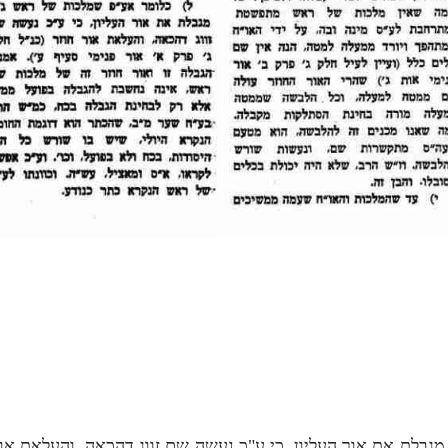
בלת את אור העליון, כי ע"כ נעשה שם זווג דהכאה, והעלאת אור ח