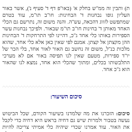
ת) ותבין זה ממ"ש בחלק א' (באו"פ דף ד' סעיף נ'), אשר באור
העליון גופו נבחנות ד' הבחינות: חו"ב תו"מ, עוד בטרם
שמתפשט לזווג דהכאה, עש"ה. והנה משום זה, נתרשם גם הכלי
האחד מאותן ד' בחינות חו"ב תו"מ שבאור. ולפיכך נבחנות עשר
הספירות באותו כלי אחד ג"כ, דהיינו לפי התרחקות ד' הבחינות
ההן מקצתן אל קצתן. אמנם לפי שאין כאן אלא כלי אחד, שהוא
מלכות כנ"ל, משום זה נחשב גם האור לאור אחד, בלי הכר של
יו"ד ספירות, מטעם שאין לנו תפיסה באור אם לא מערכי
התלבשותו בכלים, ומתוך שהכלי הוא אחד, נמצא לנו שהאור
הוא ג"כ אחד.
סיכום השיעור:
סיכום:
הזכרנו את מה שלמדנו בשיעור הקודם, שכל הביטוש
נעשה בטבור ולמרות שיש גם דחיה בראש היא דחיה כדי לקבל
את האור. עוד אמרנו שכדי שיהיה כלי אמיתי צריכה להיות