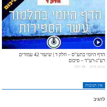
הדף היומי בתע"ס – חלק ד | שיעור 42 עמודים
רע"ג-רע"ד – סיכום
נוב 26, 2019
1861
אין תגובות
להגיב