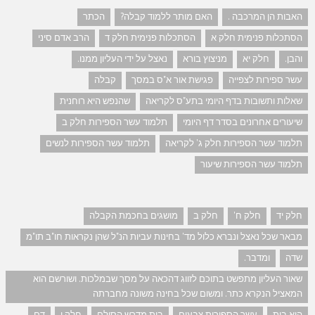
האבות הן המרכבה .
האם מותר ללמוד קבלה?
הכתר
הסתכלות פנימית חלק א
הסתכלות פנימית חלק ד
הרב אדם סיני
והבן.
חלק יא
מניצוץ בורא
נאצל על ידי העליון ממנו.
עשר ספירות לצפייה
פגישת אור א"ס במסך
קבלה
שאלות ותשובות בדף היומי בתע"ס לקריאה
שהנפש היא רוחנית
שיעורים אחרונים בסדר דף היומי
תלמוד עשר הספירות חלק ב
תלמוד עשר הספירות חלק ג' לקריאה
תלמוד עשר הספירות לנשים
תלמוד עשר הספירות שיעור
חלק יד
חלק ח'
חלק ב
מושגים בחכמת הקבלה
מבאר שכל נאצל ונברא כלול מד' בחינות עביות הנ"ל שהן נקראות חו"ב תו"מ
שדה
ומדבר.
שאור העליון מתפשט בתוכם לזווג דהכאה על מסך שבמלכות. ושורשם הוא
המאציל הנקרא כתר. ומשום שכל בחינה משונה מחברתה
הוא בית
עשר הספירות צבעים
בית מדרש הסולם
חלק ו
דם