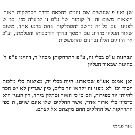
ש) ואע"פ שנעשים שם זווגים דהכאה בדרך הסתלקות האור,
ויוצאות משום זה, ד' קומות של ע"ס זו למעלה מזו, כמ"ש
לפנינו, עם כל זה נחשב להסתלקות אחת ברגע אחד, משום
שאור העליון מזדווג עם המסך בדרך הזדככותו והעלמתו, וע"כ
אין הזווגים הללו נבחנים להתפשטות.
ונבחנות ע"ס בכלי זה,
ע"פ התרחקותן מבחי"ד, דהיינו ע"פ ד'
בחינות שבאור העליון
יא) אמנם אע"פ שביארנו, היות בכלי זה, מציאות כלי מלכות
ויסוד וכו' לא מפני זה יקראו יוד כלים, כיון שעדיין לא יש הכר
להיותן יוד ספירות, וגם כן כי האור נסתלק ביחד, רק הענין הוא
כדמיון כלי ארוך אחד, אשר החלקים שלו אינם שוים,
ת
כפי
התרחקות של החלקים ההם מקצתם אל קצתם.
אור פנימי