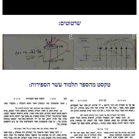
חלק י
חלק יא
שרטוטים:
חלק יב
חלק יג
חלק יד
חלק טו
חלק ט"ז
בית שער הכוונות
טקסט מהספר תלמוד עשר הספירות:
שידור חי
הזמן סט תע"ס
הזמן סט תלמוד עשר הספירות
ספרים להורדה