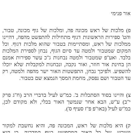
תלמוד עשר הספירות חלק יא
אור פנימי
תלמוד עשר הספירות חלק יב
פ) מלכות של ראש מכונה פה, ומלכות של גוף מכונה, טבור,
תלמוד עשר הספירות חלק יג
והט' ספירות הראשונות דגוף מתחילות להתפשט מהפה, דהיינו
תלמוד עשר הספירות חלק יד
ממלכות של ראש, ומסתיימות בטבור שהוא מלכות דגוף. וכל
המקום שמטבור ולמטה עד סיום הגוף, נבחן לספירת המלכות
תלמוד עשר הספירות חלק טו
בלבד. ואע"פ שמטבור ולמטה נבחנות ג"כ עשר ספירות אמנם
הן בחינת אור חוזר, ואור נקבה, ונבחנות למקבלות שלא יוכלו
תלמוד עשר הספירות חלק טז
להשפיע. ולפיכך נבחן, התפשטות האור ישר מהפה ולמטה, רק
בית שער הכוונות
עד הטבור ושם נפסק, מחמת המסך הנמצא שם בטבור.
אודות האתר
צ) והיינו בסוד הסתכלות ב'. כמ"ש לעיל בדברי הרב (ח"ג פרק
י"ב) ע"ש, הבא אחר שנמשך האור בכלי, ולא מקודם לכן,
אודות האתר
כמ"ש לעיל (באו"פ פ"ז סעיף ס').
בעל הסולם
אתר הבית
ק) היא מלכות של ראש, המכונה פה, והיא נחשבת למקור
ושורש, של כל האור המתפשט בגוף המדרגה, כי היא