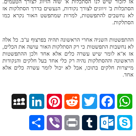
אז לזכור שיש לנו הסתכלות א' שזה הזיווג לצורך הטעמים.
הסתכלות ב' זיווגים לצורך נקודות, הנעשים בדרך הסתלקות אז
לא נחשבים להתפשטות, למרות שמתפשט האור נקרא כמו
הסתלקות.
ההתפשטות השניה אחרי הראשונה תהיה בפרצוף ע"ב. כל אלה
לא נחשבות התפשטות כי רק הסתלקות האור עושה את הכלים,
אז א"א לומר שיש עשרה כלים אלא אחד ולכן ההתפשטות
הראשונה וההסתלקות נהיה רק כלי אחד בעל חלקים והנקודות
מייצרות חלקים בתוכו, אבל לא יכול לומר עשרה כלים אלא
אחד.
M
L
P
R
T
F
W
y
i
i
e
w
a
h
S
V
P
T
O
S
S
n
n
d
i
c
a