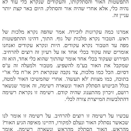
התפשטות האור והסתלקותו, והעקודים שנקרא כלי עוד לא
נהיה כלי, אלא אחרי שהיה אור והסתלק. היום באר קצת יותר
עניין זה.
אמרנו כמה עקרונות לזכירה. אמר שהפה נקרא מלכות של
ראש. הטבור נקרא מלכות של גוף. התוך, דהינו ההתפשטות
מפה עד הטבור נקרא עקודים. היות ונקרא עקודים ואנחנו
אומרים שזה עקוד בכלי אחד אז על רעיון זה רוצים להרחיב.
הפירוש שעקוד בכלי אחד אומר שהתוך שהוא כלי אחד, הוא זה
שמקבל את האור בע"מ להשפיע. מטבור ולמעלה זה ע"ס
דסיום. הכל כמו מלכות, צד נקבה שנקראת רק או"ח בלי או"י
בתוכה, כמו מצוות 'לא תעשה'. אחרי שהמשיכו האור למטה,
בגלל הביטוש הסתלק האור ונשארה רשימה, זה אומר שנשאר
רושם, זיכרון מהתענוג שהיה קודם. רשימה זו נקראת רשימה
דהתלבשות המייצרת צורה לכלי.
עכשיו על רשימה זו רוצים להרחיב. על רשימה זו אומר לנו
שכאשר נסתלק האור ונעלם למקורו, דהיינו מאיפה הגיע האור?
מהראש. האור הסתלק מהראש ונשארה רשימה, אומר