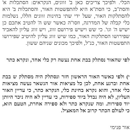
הכלי. ולפיכך צריכים כאן ב' זווגים, הנקראים: הסתכלות א'
והסת"ב, כי הסת"א היא להתפשטות האור, והסתכלות ב' היא
להסתלקות האור, שעל ידי שתי בחינות זווגים הללו, נשלמות
כלי קבלה של המדרגה
,
וזסו"ה כאשר שש ה' להטיב אתכם כן
ישיש ה' וגו'. כי שש וישיש פירושם זווג, ויש זווג עליון להאביד
שפירושו הסתלקות האור, כמו שיש זווג עליון להיטיב שפירושו
התפשטות האור, כנ"ל, ולפיכך מכונים שניהם ששון.
לפי שהאור נסתלק בבת אחת נעשה רק כלי אחד, ונקרא כתר
י) ולפי כאשר האור הראשון חזר ונסתלק היה מסתלק
ש
בבת
אחת וברגע אחת, לכן כל מציאות אור הנשאר נעשה מציאות
כלי אחד, והוא נקרא בחינת כלי, הנקרא כתר, כי עדיין האור
העליון, לא היה נבדל ביוד ספירות, כי עדיין לא היה ניכר היותן
יוד ספירות. ומה שנקרא כתר ולא ספירה אחרת, הטעם הוא,
כי לעולם הכתר קרוב אל המאציל.
אור פנימי