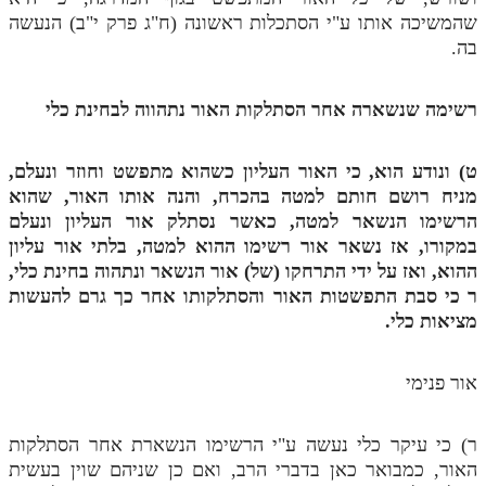
לאתר ספר הרב
שהמשיכה אותו ע"י הסתכלות ראשונה (ח"ג פרק י"ב) הנעשה
דף היומי בזוהר הקדוש
בה.
רשימה שנשארה אחר הסתלקות האור נתהווה לבחינת כלי
ט) ונודע הוא, כי האור העליון כשהוא מתפשט וחוזר ונעלם,
מניח רושם חותם למטה בהכרח, והנה אותו האור, שהוא
הרשימו הנשאר למטה, כאשר נסתלק אור העליון ונעלם
במקורו, אז נשאר אור רשימו ההוא למטה, בלתי אור עליון
ההוא, ואז על ידי התרחקו (של) אור הנשאר ונתהוה בחינת כלי,
ר
כי סבת התפשטות האור והסתלקותו אחר כך גרם להעשות
מציאות כלי.
אור פנימי
ר) כי עיקר כלי נעשה ע"י הרשימו הנשארת אחר הסתלקות
האור, כמבואר כאן בדברי הרב, ואם כן שניהם שוין בעשית