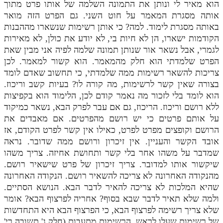
הוא מאיר לי ונותן את התמונה השלמה של אותו פרט מתוך
אותה מסגרת המאמר על חוט השני. גם הפרט הזה מואר
באותה מסגרת לימוד. למה? כי אותן רשימות שנשארו מההבנות
הקודמות ישארו, הן לא חיות בי, לא יודע את כולן, לא מאירות
לגמרי, אבל נשאר אור שנותן תמונה שלמה לפיה אני מבין שאת
הפרט שלמדתי הוא חלק מהמאמר. הוא קשור למאמר. לכן
צריכות להשאר רשימות ממה שלמדתי, כי תחשוב שאדם לומד
בצורה שאין קשר לרשימות, מה קורה לו? בעיות קשב וריכוז.
הוא לומד בלי לזכור מה נאמר קודם לכן, הלימוד הוא בקפיצות
ללא רושם וריכוז. הריכוז, גם אם עבר לפרק הבא, נשאר כמיקוד
על אותם פרטים כי יש רושם מהפרטים. אם מאבדים את
הרושם וקופצים מפרט לפרט, כאילו אין קשר לפרט הקודם, אז
אובד הקשר והעניין. אין זיכרון ורושם ממה שדובר. נראה
שמדבר על משהו אחר בלי קשר ותחושת אחיזה. צריך משהו
שיקשור אותו למדובר. צריך זיכרון של פרט שישאיר רושם.
מהנקודה האחרונה לא צריכה להשאיר רושם. הנקודה האחרונה
שהיא המלכות לא צריכה להאיר לדבר הבא. הנושא הסתיים.
ולמה שלא תאיר לדבר שבא בסוף? אחריה לפרצוף הבא? אומר
שלא צריך רשימה לפרצוף הבא, כי הפרצוף הבא היא התחדשות
של רשימות שעלו לראש, הרשימות מתעבות (חלק ג' תשובה רי'