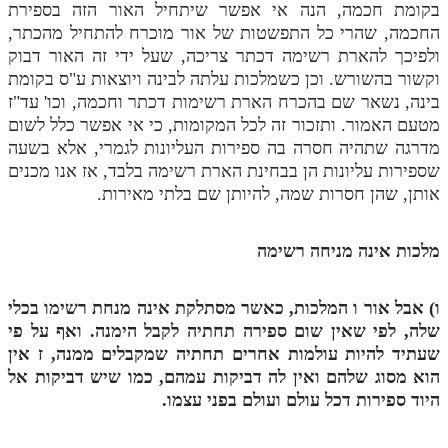
בקומת חכמה, הנה אי אפשר שיתחיל האור הזה בספירת
החכמה, שהרי כל התפשטות של אור מוכרח להתחיל מהכתר,
ולפיכך להארת רשימה דכתר צריכה, שעל ידי זה האור דבוק
וקשור בהשורש. וכן כשמלכות עלתה לבינה ויוצאות ע"ס בקומת
בינה, נשאר שם בהכרח הארת רשימות דכתר וחכמה, וכו' עד"ז
מטעם האמור. ותזכור זה לכל המקומות, כי אי אפשר כלל לשום
מדרגה שתהיה חסרה בה ספירות העליונות לגמרי, אלא בשעה
שספירות עליונות הן בבחינת הארת רשימה בלבד, אז אנו מכנים
אותן, שהן חסרות שמה, להיותן שם בלתי מאירות.
מלכות אינה מניחה רשימה
ו) אבל אור
ו
המלכות, כאשר מסתלקת אינה מנחת רשימו בכלי
שלה, לפי שאין שום ספירה תחתיה לקבל הימנה. ואף על פי
שעתיד להיות עולמות אחרים תחתיה שמקבלים ממנה,
ז
אין
הוא מסוג שלהם ואין לה דביקות עמהם, כמו שיש דביקות אל
היוד ספירות דכל עולם ועולם בפני עצמו.