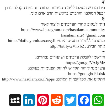
❦
בית מדרש הסולם ללימוד פנימיות התורה וחכמת הקבלה בדרך
״בעל הסולם״ והרב״ש בראשות הרב אדם סיני.
❡
ניתן לעקוב אחרי העדכונים וליצור קשר
https://www.instagram.com/hasulam.community
hasulam.site@gmail.com
הצטרפו ללימוד התע״ס היומי: https://dafhayomitaas.org.il
אתר הבית: http://bit.ly/2Vhv6Zt
❧
הירשמו לקבלת עדכונים ושיעורים נבחרים:
https://goo.gl/VAJgMz
עשו מנוי לזוהר הקדוש לחיזוק הפנימיות בעולם:
https://goo.gl/cPLdsk
התקינו את אפליקציית הסולם: http://www.hasulam.co.il/apps
M
L
P
R
T
F
W