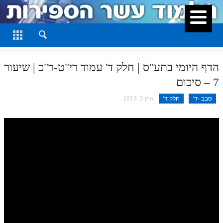
סגור
דף היומי
חלק א
הדף היומי בתע"ס | חלק ד' עמוד רי"ט-ר"כ | שיעור
חלק ב
7 – סיכום
חלק ג
סבב -ד'
חלק ד'
אוק 3, 2019
חלק ד
חלק ה
חלק ו
חלק ז
חלק ח
חלק ט