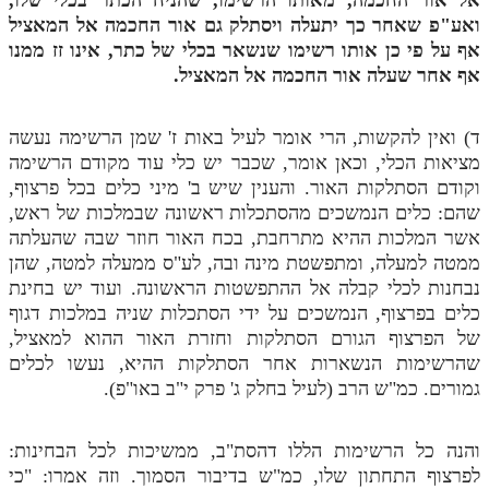
ואע"פ שאחר כך יתעלה ויסתלק גם אור החכמה אל המאציל
תלמוד עשר הספירות חלק יא
אף על פי כן אותו רשימו שנשאר בכלי של כתר, אינו זז ממנו
אף אחר שעלה אור החכמה אל המאציל.
תלמוד עשר הספירות חלק יב
תלמוד עשר הספירות חלק יג
ד) ואין להקשות, הרי אומר לעיל באות ז' שמן הרשימה נעשה
תלמוד עשר הספירות חלק יד
מציאות הכלי, וכאן אומר, שכבר יש כלי עוד מקודם הרשימה
וקודם הסתלקות האור. והענין שיש ב' מיני כלים בכל פרצוף,
תלמוד עשר הספירות חלק טו
שהם: כלים הנמשכים מהסתכלות ראשונה שבמלכות של ראש,
אשר המלכות ההיא מתרחבת, בכח האור חוזר שבה שהעלתה
תלמוד עשר הספירות חלק טז
ממטה למעלה, ומתפשטת מינה ובה, לע"ס ממעלה למטה, שהן
בית שער הכוונות
נבחנות לכלי קבלה אל ההתפשטות הראשונה. ועוד יש בחינת
כלים בפרצוף, הנמשכים על ידי הסתכלות שניה במלכות דגוף
אודות האתר
של הפרצוף הגורם הסתלקות וחזרת האור ההוא למאציל,
שהרשימות הנשארות אחר הסתלקות ההיא, נעשו לכלים
אודות האתר
גמורים. כמ"ש הרב (לעיל בחלק ג' פרק י"ב באו"פ).
בעל הסולם
והנה כל הרשימות הללו דהסת"ב, ממשיכות לכל הבחינות:
אתר הבית
לפרצוף התחתון שלו, כמ"ש בדיבור הסמוך. וזה אמרו: "כי