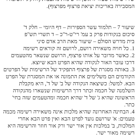
המסבירה באריכות יציאת פרצוף מפרצוף).
שיעור 7 – תלמוד עשר הספירות – דף היומי – חלק ד'
סיכום בנקודות פרק ב עמ' רי"ט-ר"כ – ד תשרי תש"פ
בית מדרש הסולם – שיעור מאת הרב אדם סיני
1. כל חויה משאירה רושם, לרושם זה קוראים רשימה
2. כאשר מדובר על אותו פרצוף, הרושם שנשאר מהטעמים
דרכו עובר האור לנקודה שהיא הפרט הבא שיוצא.
3. באותה מסגרת של פרצוף התפקיד של הרשימות של הפרטים
הקודמים הם משלימים את התמונה או את המסגרת של הפרט
הבא. למשל: כשיצאה הנקודה של ב' של ד', היא מקבלת
השלמנה של חכמה וכתר דרך הרשימות שנשארו מהנקודה
הראשונה שהיא ג' של ד' שהיא חכמה ומהטעמים שזה בחי'
כתר.
4. הבחינה האחרונה שהיא מלכות אינה משאירה רשימה מכמה
טעמים: א' שרושם נועד לפרט הבא ואין פרט הבא אחרי
המלכות, ב' במלכות אין אור ישר ורק אור חוזר והרשימה היא
רשימה מאור ישר.