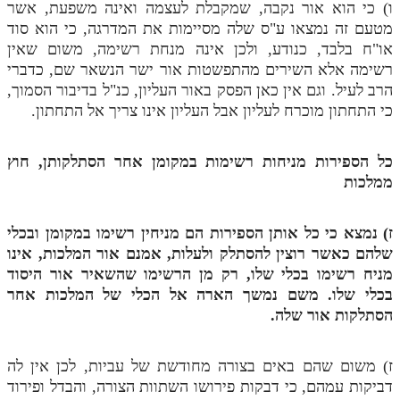
ו) כי הוא אור נקבה, שמקבלת לעצמה ואינה משפעת, אשר
מטעם זה נמצאו ע"ס שלה מסיימות את המדרגה, כי הוא סוד
או"ח בלבד, כנודע, ולכן אינה מנחת רשימה, משום שאין
רשימה אלא השירים מהתפשטות אור ישר הנשאר שם, כדברי
הרב לעיל. וגם אין כאן הפסק באור העליון, כנ"ל בדיבור הסמוך,
כי התחתון מוכרח לעליון אבל העליון אינו צריך אל התחתון.
כל הספירות מניחות רשימות במקומן אחר הסתלקותן, חוץ
ממלכות
ז) נמצא כי כל אותן הספירות הם מניחין רשימו במקומן ובכלי
שלהם כאשר רוצין להסתלק ולעלות, אמנם אור המלכות, אינו
מניח רשימו בכלי שלו, רק מן הרשימו שהשאיר אור היסוד
בכלי שלו. משם נמשך הארה אל הכלי של המלכות אחר
הסתלקות אור שלה.
ז) משום שהם באים בצורה מחודשת של עביות, לכן אין לה
דביקות עמהם, כי דבקות פירושו השתוות הצורה, והבדל ופירוד