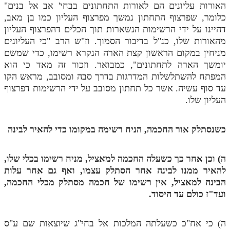
לאתר ספר הרב
האורות עליונים הם לאורות התחתונים בבחי' אב אל בנים"
כלומר, שפרצוף התחתון נמשך מפרצוף העליון כמו בן מאב,
דף היומי בזוהר הקדוש
דהיינו על ידי הרשימות הנשארות תוך הכלים דהפרצוף העליון
מהאורות שלו, כנ"ל בדיבור הסמוך. וז"ש הרב "כי העליונים
מניחין במקום הראשון קצת הארה הנקרא רשימו, כדי שמשם
יומשך הארה לתחתונים", כמבואר. וזכור זה מאד כי הוא
המפתח להשתלשלות המדרגות בדרך סבה ומסובב, מראש הקו
עד סוף עשיה. אשר כל תחתון מסובב על ידי הרשימות דפרצוף
העליון שלו.
כשנסתלק אור החכמה, הניח רשימה במקומו כדי להאיר לבינה
ה) וכן אחר כך כשעלה החכמה למאציל, מניח רשימו בכלי שלו,
להאיר ממנו לבינה אחר הסתלק עצמו, ואף גם אחר עלות
הבינה למאציל, אין רשימו של חכמה מסתלק מכלי החכמה,
ועד"ז כולם עד היסוד.
ה) כי אח"כ כשעלתה המלכות אל בחי"ג שיוצאות שם ע"ס