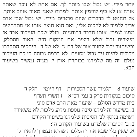
יותר מידי. יש גבול שבו מותר לך. אם אתה לא זוכר שאתה
אורח אז לא כיף להזמין אותך, למרות שאני מאוד אוהב אותך.
אל תחטט לי בדברים שהם פרטיים מידי. יש גבול שבן אדם
צריך ללמוד לא להכנס אליו, ואם הוא חוצה אותו אז מתרחקים
ממנו לגמרי. אותו הדבר ברוחניות, בגלל שכח העיכוב אבד אז
מייצרים גבול שלא רוצים את המקום הזה. האור מסתלק,
וכשיחזור יכול לחזור אור של בח' ג'. לא של ד'. היחסים התקררו
ויכולים להיות עד גבול מסויים. לא ברמה גבוהה כי כח העיכוב
נעלם. זה מה שלמדנו בכותרת אות י'. בע"ה נמשיך בשיעור
הבא.
שיעור 8 – תלמוד עשר הספירות – דף היומי – חלק ד'
סיכום בנקודות פרק ב עמ' רכ"א – ז תשרי תש"ף
בית מדרש הסולם – שיעור מאת הרב אדם סיני
1. בשיעור זה למדנו סיבה נוספת מדוע מלכות לא משאירה
רשימה בנוסף לב' הסיבות שלמדנו בשיעור הקודם
2. ב' הסיבות שלמדנו בשיעור הקודם הן:
א. שאין כלי שבא אחרי המלכות שהיא תצטרך להאיר לו