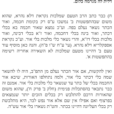
דלית לה מגרמה כלום.
תלמוד עשר הספירות חלק יא
ח) כבר כתב הרב הטעם שמלכות נקראת דלא נהרא, שהוא
תלמוד עשר הספירות חלק יב
משום שבהתפשטות ב' נמשכו ע"ס רק בקומת חכמה, ואור
הכתר נשאר נעלם בפה. וע"כ נמצא שאור חכמה בא בכלי
תלמוד עשר הספירות חלק יג
דכתר, ואור בינה בכלי דחכמה, ואור ז"א בכלי דבינה, ואור
תלמוד עשר הספירות חלק יד
מלכות בכלי דז"א, והרי נשאר כלי מלכות בלי אור. וע"כ נקראת
אספקלריא דלא נהרא. (עי' ע"ח ש"ו פ"ה). והנה כאן מוסיף עוד
תלמוד עשר הספירות חלק טו
טעם ב' דהיינו מטעם שמלכות לא השאירה אחריה רשימה
תלמוד עשר הספירות חלק טז
בהתפשטות א'.
בית שער הכוונות
ואין להקשות, אם אור הכתר נעלם מן התפ"ב, היה לו להשאר
אודות האתר
שמה כלי דכתר בלי אור, ולמה נתחלפו האורות, שיבא אור
החכמה בכלי של כתר עד שנשאר כלי מלכות בלי אור. אמנם זה
אודות האתר
כבר נתבאר בהסתכלות פנימית (חלק ב' פרק ח'), שהוא משום
שהאורות דרכם להתלבש רק בכלים הזכים יותר שנמצאים
בעל הסולם
בפרצוף ואם אפילו אין שם אלא אור נפש לבד, היא מתלבשת
אתר הבית
רק בכלי העליונה דהיינו בכתר. והט"ת נשארו בלי אור עש"ה.