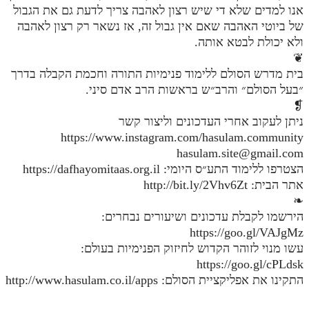
אנו למדים שלא די שיש רצון לאהבה צריך לדעת גם את הגבול
של ביוטי האהבה שאם אין גבול זה, אז נשאר רק רצון לאהבה
ולא יכולת לבטא אותה.
❦
בית מדרש הסולם ללימוד פנימיות התורה וחכמת הקבלה בדרך
״בעל הסולם״ והרב״ש בראשות הרב אדם סיני.
❡
ניתן לעקוב אחרי העדכונים וליצור קשר
https://www.instagram.com/hasulam.community
hasulam.site@gmail.com
הצטרפו ללימוד התע״ס היומי: https://dafhayomitaas.org.il
אתר הבית: http://bit.ly/2Vhv6Zt
❧
הירשמו לקבלת עדכונים ושיעורים נבחרים:
https://goo.gl/VAJgMz
עשו מנוי לזוהר הקדוש לחיזוק הפנימיות בעולם:
https://goo.gl/cPLdsk
התקינו את אפליקציית הסולם: http://www.hasulam.co.il/apps