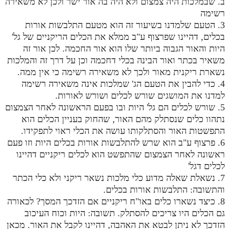
ב. שבמלכות היה צמצום ולא היה בה אור ישר ולכן לא משאירה
רשימה
3. הטעם שלמדנו בשיעור זה הוא מטעם התלבשות אורות
בכלים, דהיינו שפרצוף ע"ב ממלא את הכלים הריקניים של גל'
היות והאור הגבוה ביותר שלו הוא אור החכמה. לכן אור זה
משאיר בכתר ואור הבינה בכלי דחכמה וכן על דרך זה והמלכות
נשארת ריקנית מאור ולכך לא משאירה רשימה כי אין ממה.
4. כדי להבין את הטעם הג' שמלכות אינה משאירה רשימה
למדנו את המושגים שורש לכלים ושורש לאורות.
5. שורש לכלים הם גל' היות ובו בפעם הראשונה לאחר הצמצום
נתהוו כלים שנסתלק מהם האור, שהחוק בעניין הכלים הוא
התפשטות האור והסתלקותו עושה את הכלי ראוי לתפקידו.
6. פרצוף ע"ב הוא שרש להתלבשות אורות בכלים היות וזו פעם
ראשונה לאחר הצמצום שהתפשט הוא לכלים ריקניים דהיינו
לכלים דגל'
7. נשאלת שאלה מדוע כלי מלכות נשאר ריקני ולא כלי הכתר
והתשובה: התלבשות אורות בכלים.
8. כיצד נשארו כלים באו"ח ריקניים אם הזדכך המסך? לכאורה
גם הכלים היו צריכים להסתלק. תשובה: היות וכוח העיכוב
הזדכך לא ניתן לבטא את האהבה, דהיינו לקבל את האור. מכאן