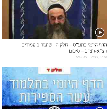
.
c
o
m
הדף היומי בתע"ס – חלק ה | שיעור 1 עמודים
רצ"א-רצ"ב – סיכום
נוב 27, 2019
1210