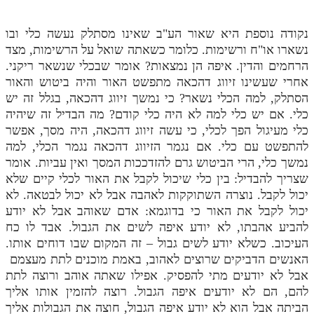
נקודה נוספת היא שאור הע"ב שאינו מסתלק נעשה כלי ובו
נשארו או"ח ורשימות. כלומר כשאתה שואל על הרשימות, מצד
הרחמים והדין. איפה הן נמצאות? אומר שבכלי שנשאר ריקני.
אחרי שעשינו זיווג דהכאה מתפשט האור והיה ביטוש והאור
הסתלק, למה הכלי נשאר? כי נמשך זיווג דהכאה, בגלל זה יש
כלי. אם יש כלי למה לא היה כלי קודם? מה הבדיל זה שיהיה
כלי מעיגול הפך לכלי, כי עשה זיווג דהכאה, היה מסך, אפשר
להתפשט עם כלי. אם נגמר הזיווג דהכאה נגמר הכלי, למה
נמשך כלי, הרי הביטוש גרם להזדככות המסך ואין עביות. אומר
שצריך להבדיל: בין כלי שיכול לקבל את האור לכלי קיים שלא
יכול לקבל. נוצרה השתוקקות לאהבה אבל לא יכול לבטאה. לא
יכול לקבל את האור כי בדוגמא: אדם שאוהב אבל לא יודע
להביע אהבתו, לא יודע איפה לשים את הגבול. אבד לו כח
העיכוב. כשלא יודע לשים גבול – זה המקום שבו דוחים אותו.
האנשים הדביקים שרוצים לאהוב, באמת מוכנים לתת מעצמם
אבל לא יודעים מתי להפסיק. אפילו שאתה אוהב ורוצה לתת
להם, הם לא יודעים איפה הגבול. רוצה להזמין אותו אליך
הביתה אבל הוא לא יודע איפה הגבול, חוצה את הגבולות אליך