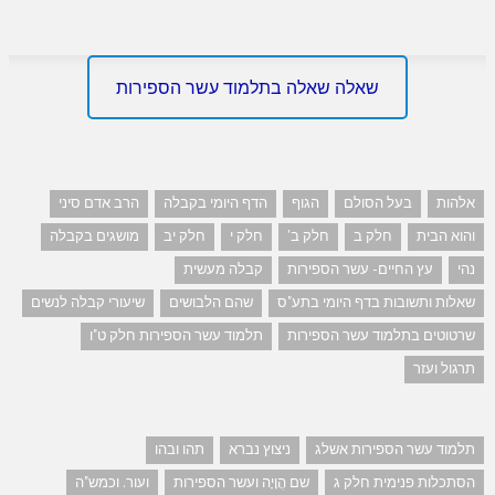
שאלה שאלה בתלמוד עשר הספירות
אלהות
בעל הסולם
הגוף
הדף היומי בקבלה
הרב אדם סיני
והוא הבית
חלק ב
חלק ב'
חלק י
חלק יב
מושגים בקבלה
נהי
עץ החיים- עשר הספירות
קבלה מעשית
שאלות ותשובות בדף היומי בתע"ס
שהם הלבושים
שיעורי קבלה לנשים
שרטוטים בתלמוד עשר הספירות
תלמוד עשר הספירות חלק ט"ו
תרגול ועזר
תלמוד עשר הספירות אשלג
ניצוץ נברא
תהו ובהו
הסתכלות פנימית חלק ג
שם הֲוָיָה ועשר הספירות
ועור. וכמש"ה