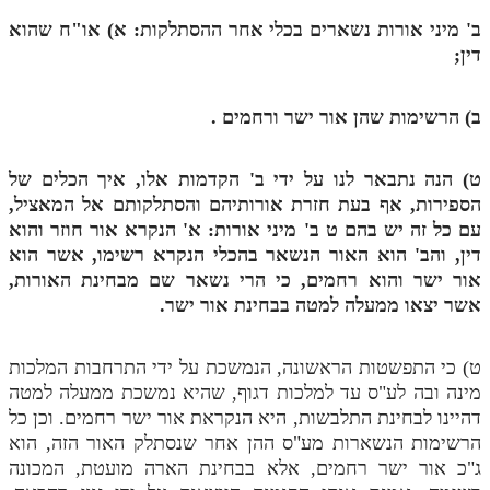
לאתר ספר הרב
ב' מיני אורות נשארים בכלי אחר ההסתלקות: א) או"ח שהוא
דף היומי בזוהר הקדוש
דין;
ב) הרשימות שהן אור ישר ורחמים
.
ט) הנה נתבאר לנו על ידי ב' הקדמות אלו, איך הכלים של
הספירות, אף בעת חזרת אורותיהם והסתלקותם אל המאציל,
עם כל זה יש בהם
ט
ב' מיני אורות: א' הנקרא אור חוזר והוא
דין, והב' הוא האור הנשאר בהכלי הנקרא רשימו, אשר הוא
אור ישר והוא רחמים, כי הרי נשאר שם מבחינת האורות,
אשר יצאו ממעלה למטה בבחינת אור ישר.
ט) כי התפשטות הראשונה, הנמשכת על ידי התרחבות המלכות
מינה ובה לע"ס עד למלכות דגוף, שהיא נמשכת ממעלה למטה
דהיינו לבחינת התלבשות, היא הנקראת אור ישר רחמים. וכן כל
הרשימות הנשארות מע"ס ההן אחר שנסתלק האור הזה, הוא
ג"כ אור ישר רחמים, אלא בבחינת הארה מועטת, המכונה