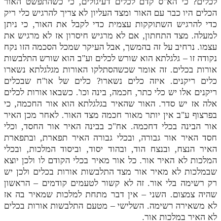
לכלים? כי הא"ס קדם לכלים דעיגולים, כי כשהתפשט האור
הכלים היו כבר עם האור ומצד העליון לא צריך להרגיש כלי ריק
כדי להרגיש השתוקקות עצמית כדי לקבל את האור, כי ניתן
למעלה. מצד התחתון, אם לא מרגיש חיסרון אז לא מרגיש את
עצמו. נרחיב על זה בהמשך, אבל העיקר שמכל הסכמה הזו נקח
נקודה זו – גלגלתא הוא שורש לכלים וע"ב הוא שורש התלבשות
אורות בכלים. זה אומר שכשהסתלקו האורות מגלגלתא נשארו
כלים ריקנים. איזה כלים נשארו? כלים של או"ח שבכלים
ריקנים אלו יש כלי כתר, חכמה, בינה וכו'. כשבאו אורות לכלים
אלה אז יש סדר. האור שהאיר בגלגלתא הוא אור החכמה, כי
בפרצוף ע"ב אין יותר מאור חכמה מצד האור. לאחר מכן האיר
אור הבינה בכלי דחכמה. אח"כ בבינה האיר אור החסד, וכלי
חסד האיר אור גבורה, ובכלי גבורה האיר תפארת, ובתפארת
האיר הנצח, ובנצח הוד, ובהוד יסוד, וביסוד המלכות, ובכלי
המלכות לא האיר אור. כל אור מאיר בכלי הקודם לו ולכן יוצא
שבמלכות לא מאיר אור מצד התלבשות אורות בכלים ולכן יש
רק רשימה בלי אור. זה לא קשור לטעמים קודמים – הראשון
שהיה צמצום. השני – אין דבר מתחת למלכות שמאיר בה אז
לא משאירה רשימה. השלישי – מטעם התלבשות אורות בכלים
לא האיר במלכות אור.