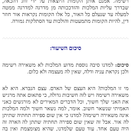
רשימה. אמנם אותן הקומות היוצאות על ידי זווג דהכאה,
שבדרך עליות המלכות והזדככותה מן מדרגה למדרגה ממטה
למעלה עד שנעלם כל האור, כל אלו הקומות נקראות אור חוזר
דין, להיות הקומות מתמעטות והולכות עד הסתלקות גמורה.
סיכום השיעור:
סיכום:
למדנו סיבה נוספת מדוע המלכות לא משאירה רשימה
ולכן נקראת עניה ודלה, שאין לה מעצמה ולא כלום.
מי זו המלכות? היא העצם של האדם. עצם הנברא. היא לא
משאירה רשימה ויש לזה חשיבות גדולה, כי פתאום אתה מרגיש
את האני שלך חשוך, וכל הדברים המאירים לא מורגשים כאני
האמיתי שנשאר חשוב. אומר, למה נשאר חשוך ולמה המלכות
אינה משאירה רשימה? למדנו כי אין שום ספירה תחתיה שתיתן
לה אור. אבל זה שאין שום ספירה תחתיה שתתן לה הארה זה
היה טעם אחד. עוד טעם שלמדנו, שהיא מצומצמת ואין בה