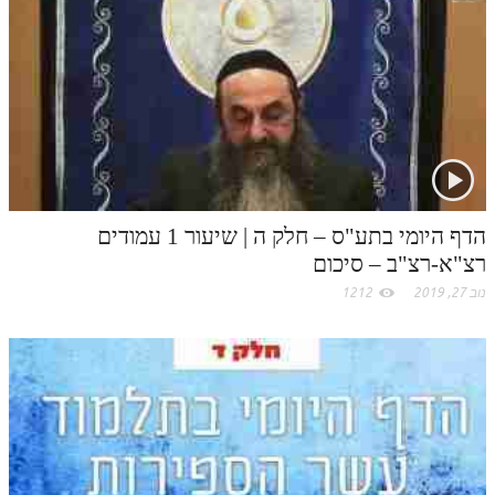
t
.
c
o
m
הדף היומי בתע"ס – חלק ה | שיעור 1 עמודים
רצ"א-רצ"ב – סיכום
נוב 27, 2019
1212