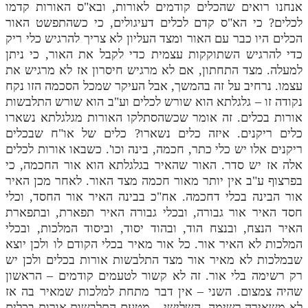
אנחנו רואים שהכלים קודמים לאורות, ובא"ס האורות קדמו
לכלים? כי הא"ס קדם לכלים דעיגולים, כי כשהתפשט האור
הכלים היו כבר עם האור ומצד העליון לא צריך להרגיש כלי ריק
כדי להרגיש השתוקקות עצמית כדי לקבל את האור, כי ניתן
למעלה. מצד התחתון, אם לא מרגיש חיסרון אז לא מרגיש את
עצמו. נרחיב על זה בהמשך, אבל העיקר שמכל הסכמה הזו נקח
נקודה זו – גלגלתא הוא שורש לכלים וע"ב הוא שורש התלבשות
אורות בכלים. זה אומר שכשהסתלקו האורות מגלגלתא נשארו
כלים ריקנים. איזה כלים נשארו? כלים של או"ח שבכלים
ריקנים אלו יש כלי כתר, חכמה, בינה וכו'. כשבאו אורות לכלים
אלה אז יש סדר. האור שהאיר בגלגלתא הוא אור החכמה, כי
בפרצוף ע"ב אין יותר מאור חכמה מצד האור. לאחר מכן האיר
אור הבינה בכלי דחכמה. אח"כ בבינה האיר אור החסד, וכלי
חסד האיר אור גבורה, ובכלי גבורה האיר תפארת, ובתפארת
האיר הנצח, ובנצח הוד, ובהוד יסוד, וביסוד המלכות, ובכלי
המלכות לא האיר אור. כל אור מאיר בכלי הקודם לו ולכן יוצא
שבמלכות לא מאיר אור מצד התלבשות אורות בכלים ולכן יש
רק רשימה בלי אור. זה לא קשור לטעמים קודמים – הראשון
שהיה צמצום. השני – אין דבר מתחת למלכות שמאיר בה אז
לא משאירה רשימה. השלישי – מטעם התלבשות אורות בכלים