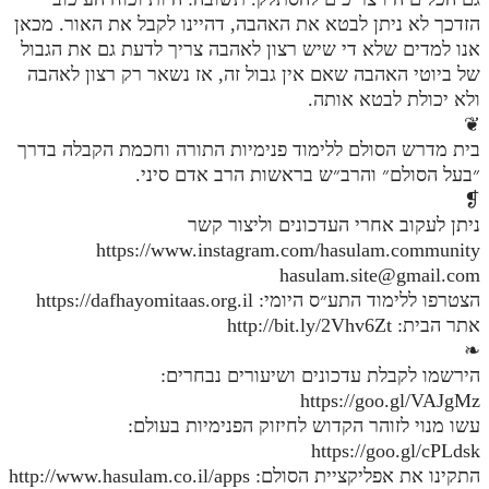
הזדכך לא ניתן לבטא את האהבה, דהיינו לקבל את האור. מכאן
אנו למדים שלא די שיש רצון לאהבה צריך לדעת גם את הגבול
של ביוטי האהבה שאם אין גבול זה, אז נשאר רק רצון לאהבה
ולא יכולת לבטא אותה.
❦
בית מדרש הסולם ללימוד פנימיות התורה וחכמת הקבלה בדרך
״בעל הסולם״ והרב״ש בראשות הרב אדם סיני.
❡
ניתן לעקוב אחרי העדכונים וליצור קשר
https://www.instagram.com/hasulam.community
hasulam.site@gmail.com
הצטרפו ללימוד התע״ס היומי: https://dafhayomitaas.org.il
אתר הבית: http://bit.ly/2Vhv6Zt
❧
הירשמו לקבלת עדכונים ושיעורים נבחרים:
https://goo.gl/VAJgMz
עשו מנוי לזוהר הקדוש לחיזוק הפנימיות בעולם:
https://goo.gl/cPLdsk
התקינו את אפליקציית הסולם: http://www.hasulam.co.il/apps