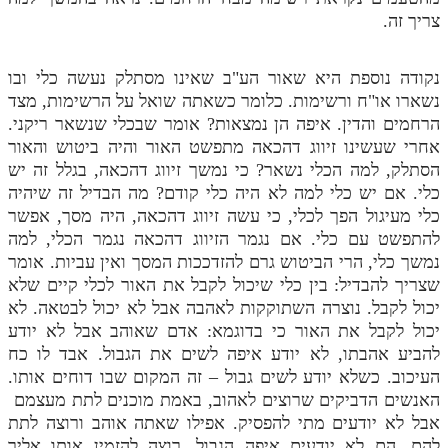
צריך זה.
נקודה נוספת היא שאור הע"ב שאינו מסתלק נעשה כלי ובו
נשארו או"ח ורשימות. כלומר כשאתה שואל על הרשימות, מצד
הרחמים והדין. איפה הן נמצאות? אומר שבכלי שנשאר ריקני.
אחרי שעשינו זיווג דהכאה מתפשט האור והיה ביטוש והאור
הסתלק, למה הכלי נשאר? כי נמשך זיווג דהכאה, בגלל זה יש
כלי. אם יש כלי למה לא היה כלי קודם? מה הבדיל זה שיהיה
כלי מעיגול הפך לכלי, כי עשה זיווג דהכאה, היה מסך, אפשר
להתפשט עם כלי. אם נגמר הזיווג דהכאה נגמר הכלי, למה
נמשך כלי, הרי הביטוש גרם להזדככות המסך ואין עביות. אומר
שצריך להבדיל: בין כלי שיכול לקבל את האור לכלי קיים שלא
יכול לקבל. נוצרה השתוקקות לאהבה אבל לא יכול לבטאה. לא
יכול לקבל את האור כי בדוגמא: אדם שאוהב אבל לא יודע
להביע אהבתו, לא יודע איפה לשים את הגבול. אבד לו כח
העיכוב. כשלא יודע לשים גבול – זה המקום שבו דוחים אותו.
האנשים הדביקים שרוצים לאהוב, באמת מוכנים לתת מעצמם
אבל לא יודעים מתי להפסיק. אפילו שאתה אוהב ורוצה לתת
להם, הם לא יודעים איפה הגבול. רוצה להזמין אותו אליך