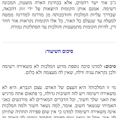
ג"כ אור ישר רחמים, אלא בבחינת הארה מועטת, המכונה
רשימה. אמנם אותן הקומות היוצאות על ידי זווג דהכאה,
שבדרך עליות המלכות והזדככותה מן מדרגה למדרגה ממטה
למעלה עד שנעלם כל האור, כל אלו הקומות נקראות אור חוזר
דין, להיות הקומות מתמעטות והולכות עד הסתלקות גמורה.
סיכום השיעור:
סיכום:
למדנו סיבה נוספת מדוע המלכות לא משאירה רשימה
ולכן נקראת עניה ודלה, שאין לה מעצמה ולא כלום.
מי זו המלכות? היא העצם של האדם. עצם הנברא. היא לא
משאירה רשימה ויש לזה חשיבות גדולה, כי פתאום אתה מרגיש
את האני שלך חשוך, וכל הדברים המאירים לא מורגשים כאני
האמיתי שנשאר חשוב. אומר, למה נשאר חשוך ולמה המלכות
אינה משאירה רשימה? למדנו כי אין שום ספירה תחתיה שתיתן
לה אור. אבל זה שאין שום ספירה תחתיה שתתן לה הארה זה