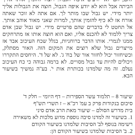
הביתה אבל הוא לא יודע איפה הגבול, חוצה את הגבולות אליך
יותר מידי. יש גבול שבו מותר לך. אם אתה לא זוכר שאתה
אורח אז לא כיף להזמין אותך, למרות שאני מאוד אוהב אותך.
אל תחטט לי בדברים שהם פרטיים מידי. יש גבול שבן אדם
צריך ללמוד לא להכנס אליו, ואם הוא חוצה אותו אז מתרחקים
ממנו לגמרי. אותו הדבר ברוחניות, בגלל שכח העיכוב אבד אז
מייצרים גבול שלא רוצים את המקום הזה. האור מסתלק,
וכשיחזור יכול לחזור אור של בח' ג'. לא של ד'. היחסים התקררו
ויכולים להיות עד גבול מסויים. לא ברמה גבוהה כי כח העיכוב
נעלם. זה מה שלמדנו בכותרת אות י'. בע"ה נמשיך בשיעור
הבא.
שיעור 8 – תלמוד עשר הספירות – דף היומי – חלק ד'
סיכום בנקודות פרק ב עמ' רכ"א – ז תשרי תש"ף
בית מדרש הסולם – שיעור מאת הרב אדם סיני
1. בשיעור זה למדנו סיבה נוספת מדוע מלכות לא משאירה
רשימה בנוסף לב' הסיבות שלמדנו בשיעור הקודם
2. ב' הסיבות שלמדנו בשיעור הקודם הן: