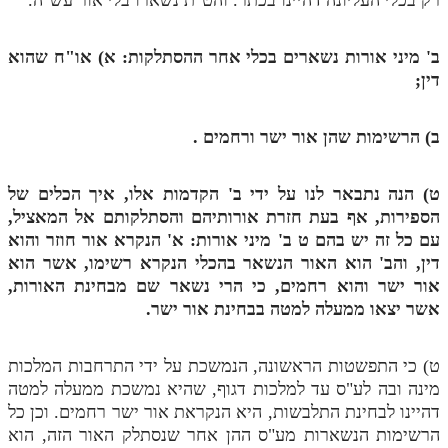
לאתר ספר הרב
דף היומי בזוהר הקדוש
ב' מיני אורות נשארים בכלי אחר ההסתלקות: א) או"ח שהוא
דין;
ב) הרשימות שהן אור ישר ורחמים
.
ט) הנה נתבאר לנו על ידי ב' הקדמות אלו, איך הכלים של
הספירות, אף בעת חזרת אורותיהם והסתלקותם אל המאציל,
עם כל זה יש בהם
ט
ב' מיני אורות: א' הנקרא אור חוזר והוא
דין, והב' הוא האור הנשאר בהכלי הנקרא רשימו, אשר הוא
אור ישר והוא רחמים, כי הרי נשאר שם מבחינת האורות,
אשר יצאו ממעלה למטה בבחינת אור ישר.
ט) כי התפשטות הראשונה, הנמשכת על ידי התרחבות המלכות
מינה ובה לע"ס עד למלכות דגוף, שהיא נמשכת ממעלה למטה
דהיינו לבחינת התלבשות, היא הנקראת אור ישר רחמים. וכן כל
הרשימות הנשארות מע"ס ההן אחר שנסתלק האור הזה, הוא