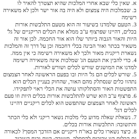
א. שאין כלי שבא אחרי המלכות שהיא תצטרך להאיר לו
ב. שבמלכות היה צמצום ולא היה בה אור ישר ולכן לא משאירה
רשימה
3. הטעם שלמדנו בשיעור זה הוא מטעם התלבשות אורות
בכלים, דהיינו שפרצוף ע"ב ממלא את הכלים הריקניים של גל'
היות והאור הגבוה ביותר שלו הוא אור החכמה. לכן אור זה
משאיר בכתר ואור הבינה בכלי דחכמה וכן על דרך זה והמלכות
נשארת ריקנית מאור ולכך לא משאירה רשימה כי אין ממה.
4. כדי להבין את הטעם הג' שמלכות אינה משאירה רשימה
למדנו את המושגים שורש לכלים ושורש לאורות.
5. שורש לכלים הם גל' היות ובו בפעם הראשונה לאחר הצמצום
נתהוו כלים שנסתלק מהם האור, שהחוק בעניין הכלים הוא
התפשטות האור והסתלקותו עושה את הכלי ראוי לתפקידו.
6. פרצוף ע"ב הוא שרש להתלבשות אורות בכלים היות וזו פעם
ראשונה לאחר הצמצום שהתפשט הוא לכלים ריקניים דהיינו
לכלים דגל'
7. נשאלת שאלה מדוע כלי מלכות נשאר ריקני ולא כלי הכתר
והתשובה: התלבשות אורות בכלים.
8. כיצד נשארו כלים באו"ח ריקניים אם הזדכך המסך? לכאורה
גם הכלים היו צריכים להסתלק. תשובה: היות וכוח העיכוב