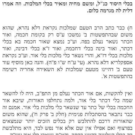
בכלי היסוד כנ"ל, ומשם מחיה ומאיר בכלי המלכות. וזה אמרו
דלית לה מגרמה כלום.
תלמוד עשר הספירות חלק יא
תלמוד עשר הספירות חלק יב
ח) כבר כתב הרב הטעם שמלכות נקראת דלא נהרא, שהוא
תלמוד עשר הספירות חלק יג
משום שבהתפשטות ב' נמשכו ע"ס רק בקומת חכמה, ואור
הכתר נשאר נעלם בפה. וע"כ נמצא שאור חכמה בא בכלי
תלמוד עשר הספירות חלק יד
דכתר, ואור בינה בכלי דחכמה, ואור ז"א בכלי דבינה, ואור
תלמוד עשר הספירות חלק טו
מלכות בכלי דז"א, והרי נשאר כלי מלכות בלי אור. וע"כ נקראת
אספקלריא דלא נהרא. (עי' ע"ח ש"ו פ"ה). והנה כאן מוסיף עוד
תלמוד עשר הספירות חלק טז
טעם ב' דהיינו מטעם שמלכות לא השאירה אחריה רשימה
בהתפשטות א'.
בית שער הכוונות
אודות האתר
ואין להקשות, אם אור הכתר נעלם מן התפ"ב, היה לו להשאר
שמה כלי דכתר בלי אור, ולמה נתחלפו האורות, שיבא אור
אודות האתר
החכמה בכלי של כתר עד שנשאר כלי מלכות בלי אור. אמנם זה
כבר נתבאר בהסתכלות פנימית (חלק ב' פרק ח'), שהוא משום
בעל הסולם
שהאורות דרכם להתלבש רק בכלים הזכים יותר שנמצאים
אתר הבית
בפרצוף ואם אפילו אין שם אלא אור נפש לבד, היא מתלבשת
רק בכלי העליונה דהיינו בכתר. והט"ת נשארו בלי אור עש"ה.