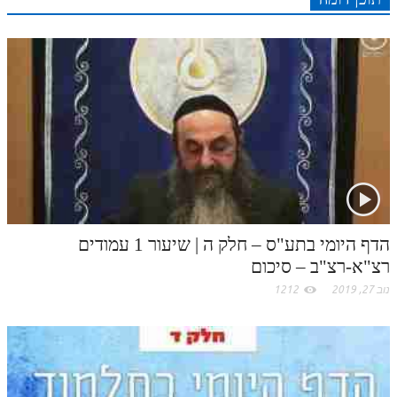
לאתר ספר הרב
r
o
n
s
k
p
דף היומי בזוהר הקדוש
k
t
.
c
o
m
הדף היומי בתע"ס – חלק ה | שיעור 1 עמודים
רצ"א-רצ"ב – סיכום
נוב 27, 2019
1212