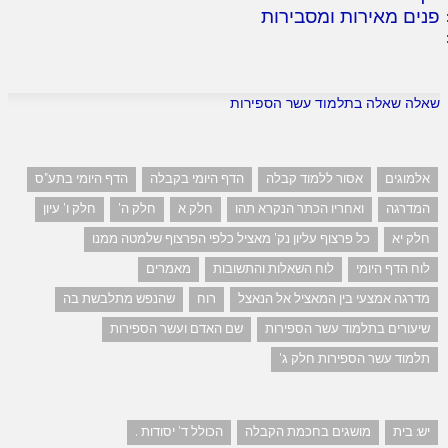
פנים מאירות ומסבירות
שאלה שאלה בתלמוד עשר הספירות
אלמוגים
אסור ללמוד קבלה
הדף היומי בקבלה
הדף היומי בתע"ס
המדרגה
ואחריו הכתר הנקרא תהו
חלק א
חלק ה'
חלק ו' עיון
חלק יא
כל פרצוף עליון נק' מאציל כלפי הפרצוף שלמטה ממנו
לוח הדף היומי
לוח השאלות והתשובות
מאמרים
מדרגה אמצעי בין המאציל אל הנאצל
רוח
שהנפש מתלבשת בה
שיעורים בתלמוד עשר הספירות
שם האדם ועשר הספירות
תלמוד עשר הספירות חלק ג'
יש: בית
מושגים בחכמת הקבלה
הכולל ד' יסודות .