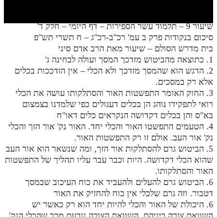
חלק י
חלק יא
שיעור 9 – תלמוד עשר הספירות – דף היומי – חלק ד'
סיכום בנקודות פרק ב עמ' רכ"ב-רכ"ג – ח תשרי תש"פ
חלק יב
בית מדרש הסולם – שיעור מאת הרב אדם סיני
חלק יג
1. כתוצאה מהביטוש מזדכך המסך ועולה לבחינה ג'
2. הדגש הוא שהמסך מזדכך ולא הכלי – אין הזדככות בכלים
חלק יד
אלא רק במסכים.
3. החוק האומר התפשטות האור והסתלקותו עושה את הכלי
חלק טו
רואי לתפקידו נוהג הן בכלים דעגולים כפי שלמדנו בצמצום
חלק ט"ז
בא"ס והן בכלים דקדושה הנקראים כלים דאו"ח
4. הטעמים התפשטו האור והכלי יחד. האור נק' אור הזך והכלי
בית שער הכוונות
נק' אור העב. אולם זו רק התפשטות האור.
5. הביטוש גרם להסתלקות אור הזך, ומה שנשאר הוא אור העב
שידור חי
שהוא הכלי דקדושה. היות וכבר עבר עליו תהליך של התפשטות
האור והסתלקותו.
הזמן סט תע"ס
6. הביטוש גרם להעלים ולהעביד את כוח העיכוב שבמסך
דטבור. וזה גרם שלכלי אין כוח להחזיק את האור
הזמן סט תלמוד עשר הספירות
6. היכולת של האור והכלי להיות יחד הוא רק כאשר יש
ספרים להורדה
השוואת צורה ביניהם. השוואת הצורה נובעת מכך שהכלי הנק'