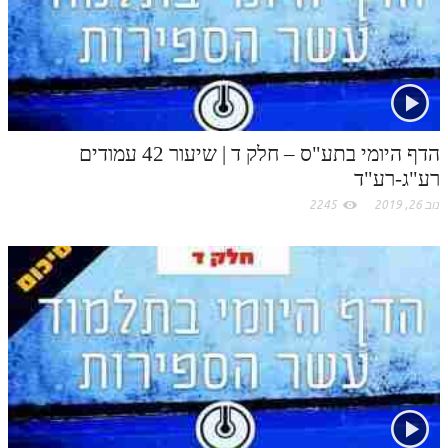
הדף היומי בתע"ס – חלק ד | שיעור 42 עמודים
רע"ג-רע"ד
נוב 26, 2019
2245