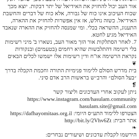
אור העב יכול להחזיק את האידיאל של יתר דבקות. יוצא מכך
מנוע חיפוש בספרים
שכוח העיכוב אינו כוח של גבורה, אלא כוח של דברים והחשבת
האידיאל. כשזה נחלש, אז אין אפשרות להחזיק את ההארה,
תלמוד עשר הספירות בעיון
התענוג, ההשראה בכלי. ומי שמנסה להחזיק את ההארה שנאבד
האידיאל מגיע לחטא.
תלמוד עשר הספירות חלק א
7. לאחר הסתלקות אור הזך מאור העב, נשארו ב' מיני רשימות
תע"ס חלק ב' עיון
בלי רשימה דהתלבשות שהיא רחמים (בטעמים) ובנקודות
נקראת הרשימה או"ח ודין רשימות אלו ישמשו לכלים הבאים
תע"ס חלק ג' עיון
❦
תלמוד עשר הספירות חלק ד
בית מדרש הסולם ללימוד פנימיות התורה וחכמת הקבלה בדרך
״בעל הסולם״ והרב״ש בראשות הרב אדם סיני.
תלמוד עשר הספירות חלק ה
❡
ניתן לעקוב אחרי העדכונים וליצור קשר
תלמוד עשר הספירות חלק ו
https://www.instagram.com/hasulam.community
תלמוד עשר הספירות חלק ז
hasulam.site@gmail.com
הצטרפו ללימוד התע״ס היומי: https://dafhayomitaas.org.il
תלמוד עשר הספירות חלק ח
אתר הבית: http://bit.ly/2Vhv6Zt
תלמוד עשר הספירות חלק ט
❧
הירשמו לקבלת עדכונים ושיעורים נבחרים:
תלמוד עשר הספירות חלק י