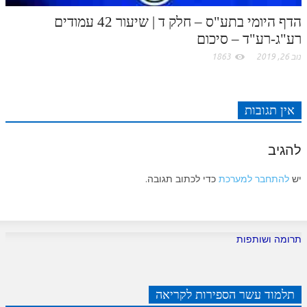
הדף היומי בתע"ס – חלק ד | שיעור 42 עמודים
רע"ג-רע"ד – סיכום
נוב 26, 2019
1863
אין תגובות
להגיב
יש
להתחבר למערכת
כדי לכתוב תגובה.
תרומה ושותפות
תלמוד עשר הספירות לקריאה