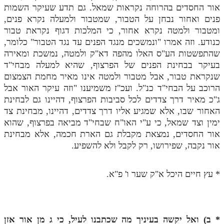
לאתר ספר הרב
אור החסדים בהרוחה נקראות שמאל. גם תדע שעיקר השמות
פנים ואחור נבחן על הטבור, שמטבור ולמעלה נקרא פנים,
דף היומי בזוהר הקדוש
ומטבור ולמטה נקרא אחור, כי המלכות דגוף נקראת טבור
כנודע. וזה אמרו "ונמשכים מנגד הפנים עד נגד הטבור" כלומר,
שהתפשטות הע"ס האלו מהפה דא"ק ולמטה, נמשכת ומאירה
בעיקר בבחינת הפנים של הפרצוף, שהיא למעלה מבחי"ד
שנקראת טבור, אבל מטבור ולמטה אינו מאיר מחמת הצמצום
הרוכב על הבחי"ד כנ"ל. ועכ"ז משמיענו "וזה עיקר האור אבל
ג"כ מאיר דרך צדדים לכל סביבות הפרצוף, דהיינו גם לבחינת
האחור שבו, אלא שמגיע אליו דרך צדדים, דהיינו, מבחינת צד
ימין וצד שמאל, כי ע"י האו"ח שבחי"ד מביאה בפרצוף, שהוא
אור החסדים, נמצאת מקבלת גם הארת חכמה, אלא מבחינת
אור נקבה, שפירושו, רק לקבל ולא להשפיע.
* עץ חיים היכל א"ק שער ו' פ"א.
* ב) ואל יקשה בעיניך מה שכתבנו לעיל, כי
ג
מן אור אזן