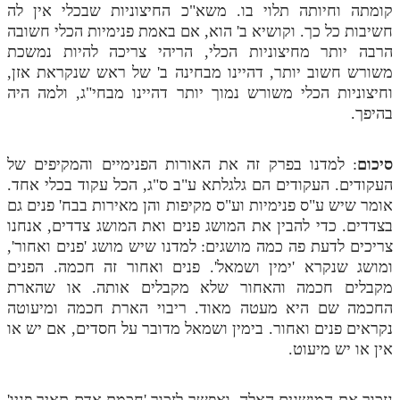
קומתה וחיותה תלוי בו. משא"כ החיצוניות שבכלי אין לה
חשיבות כל כך. וקושיא ב' הוא, אם באמת פנימיות הכלי חשובה
הרבה יותר מחיצוניות הכלי, הריהי צריכה להיות נמשכת
משורש חשוב יותר, דהיינו מבחינה ב' של ראש שנקראת אזן,
וחיצוניות הכלי משורש נמוך יותר דהיינו מבחי"ג, ולמה היה
בהיפך.
סיכום
: למדנו בפרק זה את האורות הפנימיים והמקיפים של
העקודים. העקודים הם גלגלתא ע"ב ס"ג, הכל עקוד בכלי אחד.
אומר שיש ע"ס פנימיות וע"ס מקיפות והן מאירות בבח' פנים גם
בצדדים. כדי להבין את המושג פנים ואת המושג צדדים, אנחנו
צריכים לדעת פה כמה מושגים: למדנו שיש מושג 'פנים ואחור',
ומושג שנקרא 'ימין ושמאל'. פנים ואחור זה חכמה. הפנים
מקבלים חכמה והאחור שלא מקבלים אותה. או שהארת
החכמה שם היא מעטה מאוד. ריבוי הארת חכמה ומיעוטה
נקראים פנים ואחור. בימין ושמאל מדובר על חסדים, אם יש או
אין או יש מיעוט.
נזכור את המושגים האלה, ואפשר לזכור 'חכמת אדם תאיר פניו'