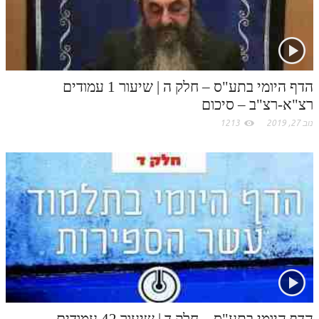
o
m
הדף היומי בתע"ס – חלק ה | שיעור 1 עמודים
רצ"א-רצ"ב – סיכום
נוב 27, 2019
1213