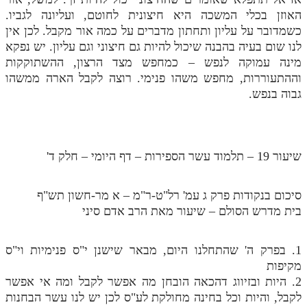
האוזן בכלי המשכה היא חיצונית לחוטם, ועליונה לגביו.
כשמדובר על עליון ותחתון מדברים על כמה אור מקבל. לכן אין
לנו שום בעיה בהבנה שיכול להיות גם חיצוני וגם עליון. יש נפקא
מינה עמוקה לנפש – כמחפש מצד הרצון, ההשתוקקות
וההתעוררות, מחפש משהו פנימי. רוצה לקבל הארה ממשהו
גבוה בנפש.
שיעור 19 – תלמוד עשר הספירות – דף היומי – חלק ד'
סיכום בנקודות פרק ג עמ' רל"ט-ר"מ – א מר-חשון תש"ף
בית מדרש הסולם – שיעור מאת הרב אדם סיני
1. בפרק ה' שהתחלנו היום, מבאר שישנן י"ס פנימיות וי"ס
מקיפות
2. היות ובזיווג דהכאה הובחן מה אפשר לקבל ומה אי אפשר
לקבל, והיות וכל בחינה מחולקת לע"ס לכן יש לנו עשר הבחנות