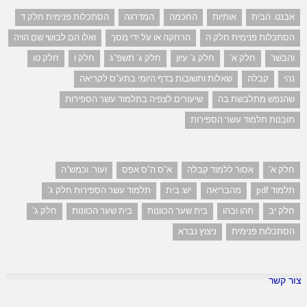
אבנט. הבית
אותיות
החכמה
המדרגה
הסתכלות פנימית חלק ד
הסתכלות פנימית חלק ה
הרחקה או על ידי מסך
ואלו הם לבושי שם הויה
והבשר
חלק א'
חלק ג' עיון
חלק ג' תשפ"ג
חלק ו
חלק טו
נהי
קבלה
שאלות ותשובות בדף היומי בתע"ס לקריאה
שהנפש מתלבשת בה
שיעורים לצפיה בתלמוד עשר הספירות
תובנות תלמוד עשר הספירות
חלק א'
אסור ללמוד קבלה
א"ס ה"ס אפס
ועור. וכמש"ה
תלמוד pdf
מהבריאה
יש: בית
תלמוד עשר הספירות חלק ג'
חלק יב
תהו ובהו
בית שער הכוונות
בית שער הכוונות
חלק ג'
הסתכלות פנימית
ניצוץ נברא
צור קשר