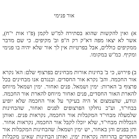
תלמוד עשר הספירות חלק יא
אור פנימי
תלמוד עשר הספירות חלק יב
א) ואין להקשות שהוא בסתירה למ"ש לקמן (פ"ו אות י"ח),
תלמוד עשר הספירות חלק יג
אשר לא יצאו מפה דא"ק רק ה"פ וב' מקיפים. כי שם מדבר
תלמוד עשר הספירות חלק יד
ממקיפים כוללים, אבל בפרטיות אין לך אור שלא יהיה בו פנימי
ומקיף. כמ"ש במקומו.
תלמוד עשר הספירות חלק טו
תלמוד עשר הספירות חלק טז
ב) פירוש, כי ב' בחינות אורות מבחינים בפרצוף שלם: הא' נקרא
אור החכמה. והב' נקרא אור החסדים. וכנגדם אנו מבחינים בכל
בית שער הכוונות
פרצוף ב' הארות: ימין ושמאל. פנים ואחור. ימין ושמאל מיוחס
אודות האתר
להארת האור החסדים, פנים ואחור מיוחס להארת אור החכמה.
ונודע, שהצמצום א' היה בעיקר על אור החכמה שלא יופיע
אודות האתר
בבחי"ד, וע"כ נחלקו הפרצופים לפנים ואחור, שהבחינות
שלמעלה מבחי"ד המקבלות אור החכמה, נקראות פנים. ואותן
בעל הסולם
הנכללות מבחי"ד, שלא יוכלו לקבל אור החכמה, נקראות אחור.
והן בפנים והן באחור, יש ימין ושמאל: שהבחינות המקבלות אור
אתר הבית
החסדים בהרוחה נקראות ימין, ואותן הבחינות שאינן מקבלות