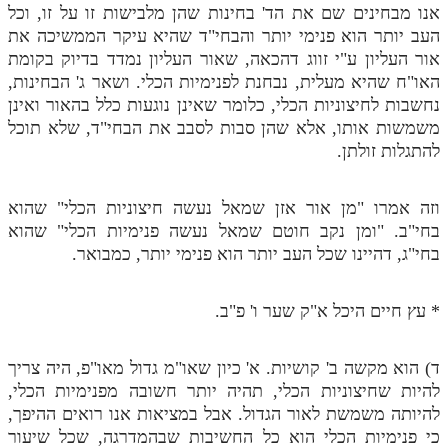
אנו מבחינים שם את הד' בחינות שהן מלבישות זו על זו, וכל
העב יותר הוא פנימי יותר והבחי"ד שהיא עיקר הממשיכה את
אור העליון ע"י זווג דהכאה, שאור העליון נמדד בדיוק בקומת
האו"ח שהיא מעלית, נבחנת לפנימיות הכלי. ושאר ג' הבחינות,
נחשבות לחיצוניות הכלי, כלומר שאינן נוגעות כלל בהאור ואינן
משמשות אותו, אלא שהן סבות לסבב את הבחי"ד, שלא תוכל
להתגלות זולתן.
וזה אמרו "מן אור אזן שמאל נעשה חיצוניות הכלי" שהוא
בחי"ב. "ומן נקב חוטם שמאל נעשה פנימיות הכלי" שהוא
בחי"ג, דהיינו שכל העב יותר הוא פנימי יותר, כמבואר.
* עץ חיים היכל א"ק שער ו' פ"ב.
ד) הוא מקשה ב' קושיות. א' כיון שאו"מ גדול מאו"פ, היה צריך
להיות שחיצוניות הכלי, תהיה יותר חשובה מפנימיות הכלי,
להיותה משמשת לאור הגדול. אבל במציאות אנו רואים ההיפך,
כי פנימיות הכלי הוא כל החשיבות שבהמדרגה, שכל שיעור