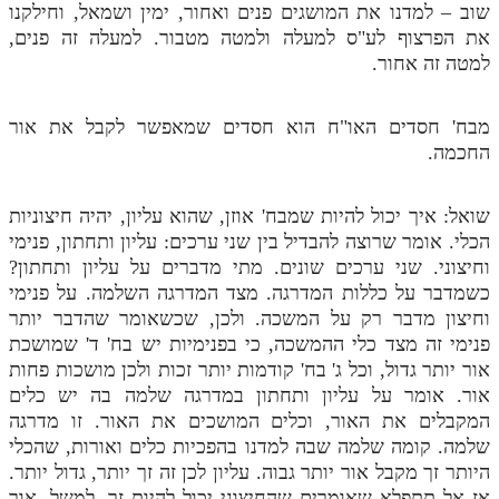
שוב – למדנו את המושגים פנים ואחור, ימין ושמאל, וחילקנו
את הפרצוף לע"ס למעלה ולמטה מטבור. למעלה זה פנים,
למטה זה אחור.
מבח' חסדים האו"ח הוא חסדים שמאפשר לקבל את אור
החכמה.
שואל: איך יכול להיות שמבח' אוזן, שהוא עליון, יהיה חיצוניות
הכלי. אומר שרוצה להבדיל בין שני ערכים: עליון ותחתון, פנימי
וחיצוני. שני ערכים שונים. מתי מדברים על עליון ותחתון?
כשמדבר על כללות המדרגה. מצד המדרגה השלמה. על פנימי
וחיצון מדבר רק על המשכה. ולכן, שכשאומר שהדבר יותר
פנימי זה מצד כלי ההמשכה, כי בפנימיות יש בח' ד' שמושכת
אור יותר גדול, וכל ג' בח' קודמות יותר זכות ולכן מושכות פחות
אור. אומר על עליון ותחתון במדרגה שלמה בה יש כלים
המקבלים את האור, וכלים המושכים את האור. זו מדרגה
שלמה. קומה שלמה שבה למדנו בהפכיות כלים ואורות, שהכלי
היותר זך מקבל אור יותר גבוה. עליון לכן זה זך יותר, גדול יותר.
אז אל תתפלא שאומרים שהחיצוני יכול להיות זך. למשל, אור