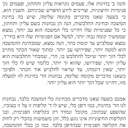
והנה ב' בחינות אלו, פעמים נקראות עליון ותחתון, ופעמים נק'
פנימיות וחיצוניות, וצריכים לידע ההפרש שביניהם. והענין הוא,
כי בשעה שאנו מדברים מקומה שלימה, שיש בה בחינת
המשכה ובחינת התלבשות, הנה הן נבחנות בשם עליון ותחתון,
כי כל שפנימיות שלו דהיינו כלי המשכה הוא עב יותר, נמצא
שממשיך קומה גבוה יותר, למשל אם הפנימיות שלו היא בחי"ד,
נמצא שמלביש עד קומת כתר, הנה נמצא, שמבחינת ההמשכה
הוא למטה יותר, שפירושו עב יותר. ומתוך שאור הכתר מחויב
לכלי הזך יותר שיוכל להתלבש בו, הרי, שמבחי' התלבשות הוא
עליון יותר, שפירושו, שהוא זך יותר, כלומר שיש לו כלי הזך
יותר, שאין דוגמתו, עד שראוי להלביש אור הכתר. ולפיכך
כשאנו מדברים מקומה שלימה, נבחנות הד' בחינות לזו למעלה
מזו, דהיינו שכל הזך יותר הוא עליון יותר.
אמנם בשעה שאנו מדברים מבחינת כלי המשכה בלבד, נבחנות
לנו הד' בחינות, כמו דופן כלי, שיש לו ד' קליפות זו על זו בעוביו,
שהשפע שבתוכו, מקובל ונמדד רק בקליפתו הפנימית, ובג'
הקליפות החיצוניות אינו נוגע כלל, והן משמשות בהכלי רק לחזק
את הקליפה הפנימית שבהדופן בלבד. כמו כן בכלי ההמשכה,