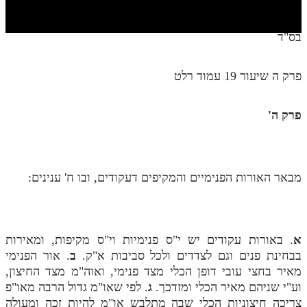
חלק י
חלק יא
בס"ד
חלק יב
פרק ה שיעור 19 עמוד רלט
חלק יג
חלק יד
פרק ה'
חלק טו
חלק ט"ז
מבאר האורות הפנימיים והמקיפים דעקודים, ובו ח' ענינים:
בית שער הכוונות
שידור חי
א
. באורות עקודים יש י"ס פנימיות וי"ס מקיפות, ומאירות
הזמן סט תע"ס
בבחינת פנים וגם לצדדים ולכל סביבות א"ק.
ב
. אור הפנימי
מאיר בחצי עובי דופן הכלי מצד פנימי, ואוה"מ מצד החיצון,
הזמן סט תלמוד עשר הספירות
וע"י שניהם מאיר הכלי ומזדכך.
ג
. לפי שאו"מ גדול הרבה מאו"פ
ספרים להורדה
צריכה חיצוניות הכלי שבה מתלבש או"מ להיות זכה ומעולה