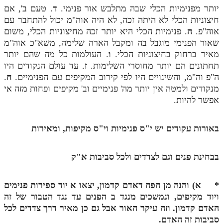
יותר מפנימיות הכלי שבה מתלבש אור פנימי.
ד
. טעם ב', אם
מנוע חיפוש בספרים
חיצוניות הכלי לא היתה זכה, לא היה אוה"מ יכול להתחבר עם
אוה"פ.
ה
. פנימיות הכלי היא יותר זכה מחיצוניות הכלי, משום
תלמוד עשר הספירות בעיון
שאור הפנימי מוגבל בה ומקבל הארה שלימה, משא"כ אוה"מ
מאיר ברחוק בחיצוניות הכלי.
ו
. העולמות כל מה שהם יותר
תלמוד עשר הספירות חלק א
תחתונים הם יותר מחוסרי השלימות.
ז
. עד עולם הנקודים היו
תע"ס חלק ב' עיון
ה"פ וה"מ, והשינויים היו לפי קירוב המקיפים עם הפנימיים.
ח
.
מנקודים ולמטה אין יותר מה' פנימיים וב' מקיפים ופחות מזה אי
תע"ס חלק ג' עיון
אפשר להיות.
תלמוד עשר הספירות חלק ד
באורות עקודים יש י"ס פנימיות וי"ס מקיפות, ומאירות
תלמוד עשר הספירות חלק ה
תלמוד עשר הספירות חלק ו
בבחינת פנים וגם לצדדים ולכל סביבות א"ק
תלמוד עשר הספירות חלק ז
* א) והנה מן הפה דאדם קדמון, יצאו
א
יוד ספירות פנימים
תלמוד עשר הספירות חלק ח
ויוד מקיפים, ונמשכים מנגד
ב
הפנים עד נגד הטבור של זה
תלמוד עשר הספירות חלק ט
האדם קדמון. וזה עיקר האור אבל גם כן מאיר דרך צדדים לכל
סביבות זה האדם.
תלמוד עשר הספירות חלק י