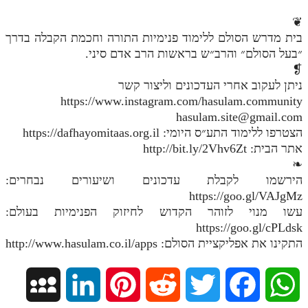
❦
בית מדרש הסולם ללימוד פנימיות התורה וחכמת הקבלה בדרך
״בעל הסולם״ והרב״ש בראשות הרב אדם סיני.
❡
ניתן לעקוב אחרי העדכונים וליצור קשר
https://www.instagram.com/hasulam.community
hasulam.site@gmail.com
הצטרפו ללימוד התע״ס היומי: https://dafhayomitaas.org.il
אתר הבית: http://bit.ly/2Vhv6Zt
❧
הירשמו לקבלת עדכונים ושיעורים נבחרים:
https://goo.gl/VAJgMz
עשו מנוי לזוהר הקדוש לחיזוק הפנימיות בעולם:
https://goo.gl/cPLdsk
התקינו את אפליקציית הסולם: http://www.hasulam.co.il/apps
M
L
P
R
T
F
W