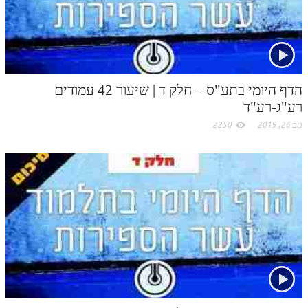
הדף היומי בתע"ס – חלק ד | שיעור 42 עמודים
רע"ג-רע"ד
נוב 26, 2019
2250