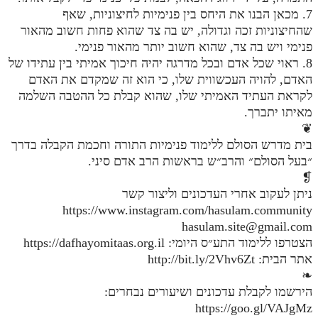
7. מכאן הבנו את היחס בין פנימיות לחיצוניות, שאף
מנוע חיפוש בספרים
שהחיצוניות זכה וגדולה, יש בה צד שהוא פחות חשוב מהאור
פנימי ויש בה צד, שהוא חשוב יותר מהאור פנימי.
תלמוד עשר הספירות בעיון
8. ראוי שכל אדם ובכל מדרגה יהיה חיכוך אמיתי בין עתידו של
האדם, להויה העכשווית שלו, כי הוא זה שמקדם את האדם
תלמוד עשר הספירות חלק א
לקראת העתיד האמיתי שלו, שהוא קבלת כל ההטבה השלמה
תע"ס חלק ב' עיון
מאיתו יתברך.
❦
תע"ס חלק ג' עיון
בית מדרש הסולם ללימוד פנימיות התורה וחכמת הקבלה בדרך
תלמוד עשר הספירות חלק ד
״בעל הסולם״ והרב״ש בראשות הרב אדם סיני.
❡
תלמוד עשר הספירות חלק ה
ניתן לעקוב אחרי העדכונים וליצור קשר
https://www.instagram.com/hasulam.community
תלמוד עשר הספירות חלק ו
hasulam.site@gmail.com
תלמוד עשר הספירות חלק ז
הצטרפו ללימוד התע״ס היומי: https://dafhayomitaas.org.il
אתר הבית: http://bit.ly/2Vhv6Zt
תלמוד עשר הספירות חלק ח
❧
תלמוד עשר הספירות חלק ט
הירשמו לקבלת עדכונים ושיעורים נבחרים:
https://goo.gl/VAJgMz
תלמוד עשר הספירות חלק י