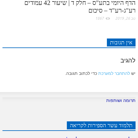
הדף היומי בתע"ס – חלק ד | שיעור 42 עמודים
רע"ג-רע"ד – סיכום
נוב 26, 2019
1867
אין תגובות
להגיב
יש
להתחבר למערכת
כדי לכתוב תגובה.
תרומה ושותפות
תלמוד עשר הספירות לקריאה