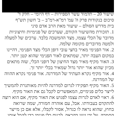
חלק י
חלק יא
שיעור 20 – תלמוד עשר הספירות – דף היומי – חלק ד'
סיכום בנקודות פרק ה' עמ' רמ"א-רמ"ב – ב' חשון תש"ף
חלק יב
בית מדרש הסולם – שיעור מאת הרב אדם סיני
חלק יג
1. תזכורת מהשיעור הקודם, שערכים של פנימיות וחיצוניות
מדובר על הכלי עצמו, מצד ההמשכה בלבד. ערכים של למעלה
חלק יד
ולמטה מדוברים מקומה שלמה.
2. אור הפנימי מאיר בחצי עובי דופן הכלי מצד הפנימי, דהיינו
חלק טו
במקום העבה יותר, שמתאים לאור הפנימי שהוא קטן יותר.
חלק ט"ז
3. האור מקיף מאיר מצד החיצון של דופני הכלי, שזה מתאים
מכיון שהוא אור יותר גדול שמאיר בכלי יותר זך.
בית שער הכוונות
4. אור מקיף נקרא העתיד של המדרגה. אור פנימי נקרא ההווה
של המדרגה.
שידור חי
5. האור מקיף תפקידו לגרום למדרגה להיות מאותגרת להמשיך
לייצר כלים פנימיים, המאפשרים לקבל גם את האור מקיף.
הזמן סט תע"ס
6. ראוי לאדם לגרות עצמו לפגוש את האור מקיף, אם הוא רוצה
להתקדם בעבודתו. אבל, עם אזהרה חמורה, שמה שרואה
הזמן סט תלמוד עשר הספירות
בחוץ, שהוא נראה לו כגדול, אסור לקבלו, אלא אם כן מייצר
ספרים להורדה
התמרה, על ידי זיווג דהכאה, לבנות כלי פנימי כדי לקבל אותו.