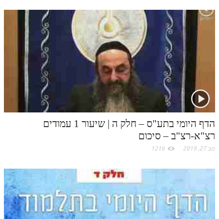
לאתר ספר הרב
n
s
k
p
k
דף היומי בזוהר הקדוש
t
.
c
o
m
הדף היומי בתע"ס – חלק ה | שיעור 1 עמודים
רצ"א-רצ"ב – סיכום
נוב 27, 2019
1216