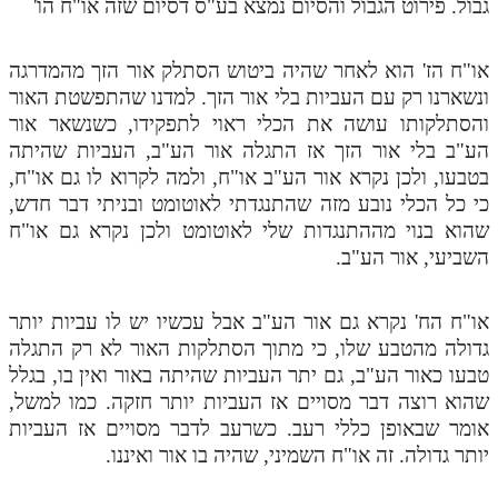
גבול. פירוט הגבול והסיום נמצא בע"ס דסיום שזה או"ח הו'
או"ח הז' הוא לאחר שהיה ביטוש הסתלק אור הזך מהמדרגה
ונשארנו רק עם העביות בלי אור הזך. למדנו שהתפשטת האור
והסתלקותו עושה את הכלי ראוי לתפקידו, כשנשאר אור
הע"ב בלי אור הזך אז התגלה אור הע"ב, העביות שהיתה
בטבעו, ולכן נקרא אור הע"ב או"ח, ולמה לקרוא לו גם או"ח,
כי כל הכלי נובע מזה שהתנגדתי לאוטומט ובניתי דבר חדש,
שהוא בנוי מההתנגדות שלי לאוטומט ולכן נקרא גם או"ח
השביעי, אור הע"ב.
או"ח הח' נקרא גם אור הע"ב אבל עכשיו יש לו עביות יותר
גדולה מהטבע שלו, כי מתוך הסתלקות האור לא רק התגלה
טבעו כאור הע"ב, גם יתר העביות שהיתה באור ואין בו, בגלל
שהוא רוצה דבר מסויים אז העביות יותר חזקה. כמו למשל,
אומר שבאופן כללי רעב. כשרעב לדבר מסויים אז העביות
יותר גדולה. זה או"ח השמיני, שהיה בו אור ואיננו.