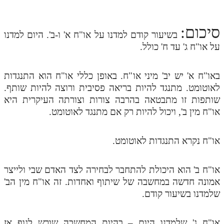
סיכום:
בשיעור קודם למדנו על או"ח א' ו-ב'. היום למדנו
על או"ח ג' עד ח' כולל.
באו"ח א' יש יב' מיני או"ח. באופן כללי או"ח הוא התנגדות
לאוטומט. מתנגד להיות בריאה פסיבית ורוצה להיות שותף.
שותפות זו מתבטאה בהרבה צורות וצורתה העיקרית היא
או"ח מין ב', ויכול להיות רק אם מתנגד לאוטומט.
או"ח נקרא התנגדות לאוטומט.
או"ח ב' הוא היכולת להתחבר לבחירה לצד האדם שבי ולייצר
אמונה חדשה במחשבה של שיתוף ואחדות. זה או"ח מין הב'
שלמדנו בשיעור קודם.
או"ח ג' שלמדנו היום – בהיות המחשבה שורש לגוף אז