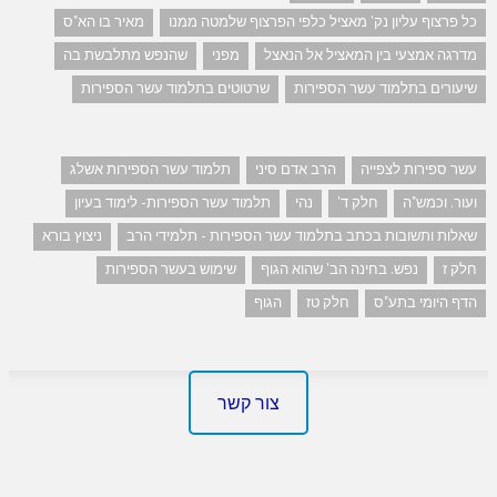
כל פרצוף עליון נק' מאציל כלפי הפרצוף שלמטה ממנו
מאיר בו הא"ס
מדרגה אמצעי בין המאציל אל הנאצל
מפני
שהנפש מתלבשת בה
שיעורים בתלמוד עשר הספירות
שרטוטים בתלמוד עשר הספירות
עשר ספירות לצפייה
הרב אדם סיני
תלמוד עשר הספירות אשלג
ועור. וכמש"ה
חלק ד'
נהי
תלמוד עשר הספירות- לימוד בעיון
שאלות ותשובות בכתב בתלמוד עשר הספירות - תלמידי הרב
ניצוץ בורא
חלק ז
נפש. בחינה הב' שהוא הגוף
שימוש בעשר הספירות
הדף היומי בתע"ס
חלק טז
הגוף
צור קשר