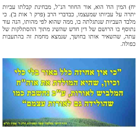
יח) המין הח' הוא, אור החוזר הנ"ל, מבחינת קבלתו עביות
יתרה על עביותו שמעצמו, כבדברי הרב (פרק ו' אות ב'). כי
מלבד העביות שנתגלתה בו, ממה שהוא לפי מהותו, הנה עוד
נתוסף בו הרושם של דין חדש שהשיג מתוך ההסתלקות של
עתה, שהשאיר אותו בחושך, שנמצא מחמת זה בהתעבות
כפולה.