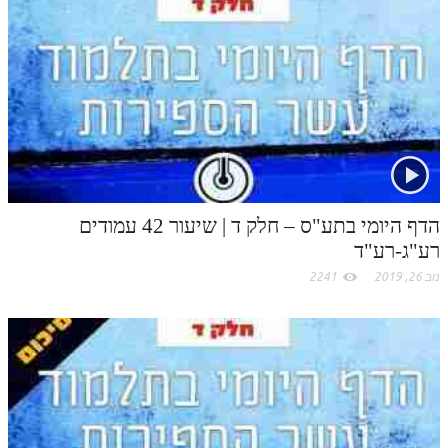
הדף היומי בתע"ס – חלק ד | שיעור 42 עמודים
רע"ג-רע"ד
נוב 26, 2019
2241