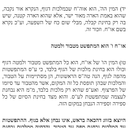
יד) המין הה', הוא אוה"ח שבמלכות דגוף, הנקרא אור נקבה,
תלמוד עשר הספירות חלק יא
שהוא באמת הארה מאור ישר, אלא שהוא הארה קטנה, שיש
תלמוד עשר הספירות חלק יב
בה רק בחינת קבלה, מבלי שום כח של השפעה, וע"כ נקרא
בשם או"ח. וזכור זה.
תלמוד עשר הספירות חלק יג
תלמוד עשר הספירות חלק יד
או"ח ו' הוא המתפשט מטבור ולמטה
תלמוד עשר הספירות חלק טו
טו) המין הו' של או"ח, הוא כל המתפשט מטבור ולמטה דגוף
תלמוד עשר הספירות חלק טז
וכולו הוא בחינת מלכות של הגוף בלבד, כי ע"ס המתפשטות
בית שער הכוונות
מהפה לגוף, הנה טה"ס הראשונות, הן מסתיימות על הטבור,
והמלכות שבהן תופסת כל זה המקום, אשר מהטבור עד סיומו
אודות האתר
של הפרצוף. ואע"פ שהיא רק מלכות בלבד, מ"מ היא נבחנת
לעצמה שמתפשטת לע"ס. והוא מצד בחינת הסיום של כל
אודות האתר
ספירה וספירה הנבחן במקום הזה.
בעל הסולם
אתר הבית
היוצא בזווג דהכאה בראש, אינו נבחן אלא בגוף. ההתפשטות
עד המלכות נבחנת מפה עד הטבור. והדחיה ממלכות נבחנת