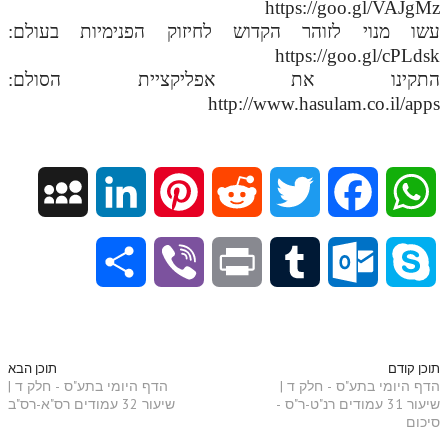
https://goo.gl/VAJgMz
עשו מנוי לזוהר הקדוש לחיזוק הפנימיות בעולם:
https://goo.gl/cPLdsk
התקינו את אפליקציית הסולם:
http://www.hasulam.co.il/apps
M
L
P
R
T
F
W
y
i
i
e
w
a
h
S
V
P
T
O
S
S
n
n
d
i
c
a
h
i
r
u
u
k
p
k
t
d
t
e
t
a
b
i
m
t
y
תוכן קודם
תוכן הבא
הדף היומי בתע"ס - חלק ד |
הדף היומי בתע"ס - חלק ד |
a
e
e
i
t
b
s
שיעור 31 עמודים רנ"ט-ר"ס -
שיעור 32 עמודים רס"א-רס"ב
r
e
n
b
l
p
סיכום
c
d
r
t
e
o
A