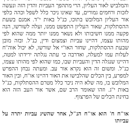
והמלביש לאור העליון, הרי מתהפך העביות והדין הזה ונעשה
לזכות ורחמים גמורים, עד שאינו ניכר כלל לשפל וכהה כלפי
אור העליון המלובש בתוכו, כנ"ל באות י"ד. אמנם בשעת
ההסתלקות, שאור העליון התפשט ממנו, ועלה לשורשו, הנה
פקעה ממנו חשיבותו ולא נשאר ממנו יותר ממה שהוא לפי
מהותו עצמו, דהיינו עביות וצמצום ודין, כנ"ל. ובזה מובן
שבעת ההסתלקות, שחזר האו"י אל שורשו, לא יכול אוה"ח
לעלות עמו למעלה, ואדרבה כי עתה נגלתה ירידתו למטה,
דהיינו שנגלה הדין והעביות שבו, כמו שהוא לפי מהותו עצמו,
כנ"ל. ומשום זה הוא נקרא אור עב. ומעתה נבחן ההפרש
למפרע, בין הכלים שהלבישו את האור דהיינו או"ח, ובין האור
המלובש בו, מה שלא היה ניכר כלל מטרם ההסתלקות, כנ"ל
באות י"ג. וזהו שאומר הרב שם, אשר אור העב הזה הוא
בחינת הכלים של הפרצוף.
או"ח ח' הוא או"ח הנ"ל, אחר שהשיג עביות יתרה על
עביותו