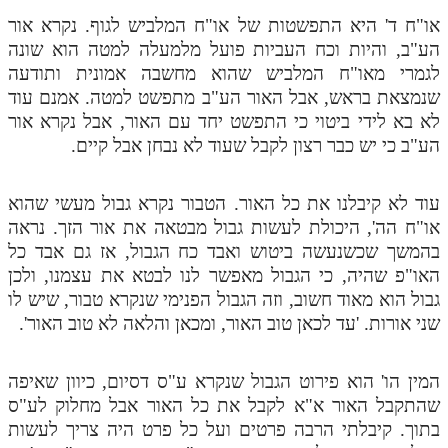
או"ח ד' היא התפשטות של או"ח המלביש לגוף. נקרא אור
הע"ב, והיות וכח העביות פועל מלמעלה למטה הוא שונה
לגמרי מאו"ח המלביש שהוא מחשבה אמונית ותודעה
שנמצאת בראש, אבל האור הע"ב מתפשט למטה. אמנם עוד
לא בא לידי ביטוי כי התפשט יחד עם האור, אבל נקרא אור
הע"ב כי יש כבר רצון לקבל שעוד לא נבחן אבל קיים.
עוד לא קיבלנו את כל האור. הטבור נקרא גבול מעשי שהוא
או"ח הה', היכולת לעשות גבול מבטאה את אור הזך. נראה
בהמשך שכשנעשה ביטוש ואבד כח הגבול, אז גם אבד כל
האו"פ שהיה, כי הגבול מאפשר לנו לבטא את עצמנו, ולכן
גבול הוא מאוד חשוב, וזה הגבול הפנימי שנקרא טבור, שיש לו
שני אורות. 'עד לכאן טוב האור, ומכאן והלאה לא טוב האור'.
המין הו' הוא פירוט הגבול שנקרא ע"ס דסיום, כיוון שאיפה
שהתקבל האור א"א לקבל את כל האור אבל מחלוק לע"ס
בתוך. קיבלתי הרבה פרטים ועל כל פרט היה צריך לעשות