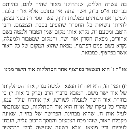
בה עשרה חללים, שנתרוקנו מאור שהיה להם, בהיותם
בבחינת א"ס ב"ה, אשר עתה אין בתוכם אלא או"ח בלבד.
ולפיכך אנו מבחינים במלכות דגוף, עשר ספירות בפני עצמן,
להיותן נושאות כל החסרון שהופיע בסבת הצמצום. והבן
היטב. ומטעם זה, נקרא אותו מקום שמן הטבור ולמטה בשם
אחורים, מפאת חסרון אור ישר. והמקום שמטבור ולמעלה,
נקרא בשם פנים דפרצוף, מפאת שהוא המקום של כל האור
אשר בפרצוף, כמבואר.
או"ח ז' הוא הנשאר בפרצוף אחר הסתלקות אור הישר ממנו
יז) המין הז', הוא אוה"ח הנשאר למטה בגוף, אחר הסתלקותו
של אור ישר משם. המובא בדברי הרב (פרק ב' אות י') כי
בחזרת אור הישר למעלה לשורשו, אין אוה"ח עולה עמו,
שהרי כל עיקרו של או"ח הוא אור הסתלקות, כמו שנתבאר
לעיל אות ח', שהוא מבחינת הפרישה של בחי"ד, שאינה
מקבלת האור, שזהו מכח הצמצום והמסך הרכוב עליה, הנבחן
לעביות ודין מוצאו, אלא בשעה שנעשה לכלי הממשיך