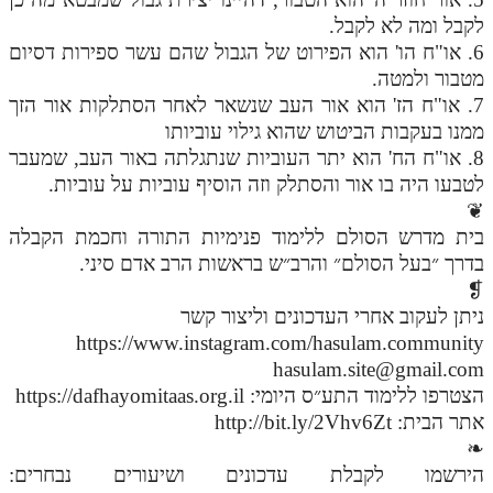
לקבל ומה לא לקבל.
6. או"ח הו' הוא הפירוט של הגבול שהם עשר ספירות דסיום
מטבור ולמטה.
7. או"ח הז' הוא אור העב שנשאר לאחר הסתלקות אור הזך
ממנו בעקבות הביטוש שהוא גילוי עוביותו
8. או"ח הח' הוא יתר העוביות שנתגלתה באור העב, שמעבר
לטבעו היה בו אור והסתלק וזה הוסיף עוביות על עוביות.
❦
בית מדרש הסולם ללימוד פנימיות התורה וחכמת הקבלה
בדרך ״בעל הסולם״ והרב״ש בראשות הרב אדם סיני.
❡
ניתן לעקוב אחרי העדכונים וליצור קשר
https://www.instagram.com/hasulam.community
hasulam.site@gmail.com
הצטרפו ללימוד התע״ס היומי: https://dafhayomitaas.org.il
אתר הבית: http://bit.ly/2Vhv6Zt
❧
הירשמו לקבלת עדכונים ושיעורים נבחרים: