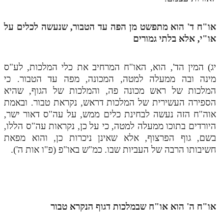
מנוע חיפוש בספרים
או"ח ד' הוא מתפשט מן הפה עד הטבור, שנעשה לכלים על
תלמוד עשר הספירות בעיון
או"י, אלא בלתי גמורים
תלמוד עשר הספירות חלק א
יג) המין הד', הוא, האו"ח המרחיב את כלי המלכות, לע"ס
תע"ס חלק ב' עיון
מינה ובה ממעלה למטה, המכונה, מפה עד הטבור. כי
המלכות של ראש מכונה פה, והמלכות של הגוף, שהיא
תע"ס חלק ג' עיון
הספירה העשירית של המלכות דראש, נקראת טבור. ובאמת
תלמוד עשר הספירות חלק ד
אוה"ח הזה נעשה לבחינת כלים ממש, על עה"ס דאור ישר,
היורדים בתוכו ממעלה למטה, כי על כן, נקראות עה"ס הללו,
תלמוד עשר הספירות חלק ה
בשם, גוף הפרצוף, אלא שאינן ניכרות כן, והוא מפאת
תלמוד עשר הספירות חלק ו
חשיבותו הרבה של העביות שבו. כמ"ש באו"פ (פ"ו אות ה').
תלמוד עשר הספירות חלק ז
תלמוד עשר הספירות חלק ח
תלמוד עשר הספירות חלק ט
או"ח ה' הוא או"ח שבמלכות דגוף הנקרא טבור
תלמוד עשר הספירות חלק י