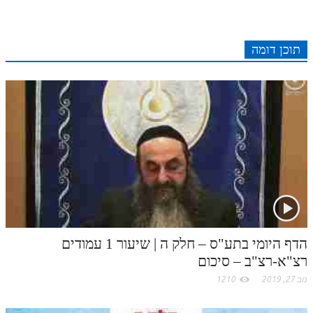
e
r
t
l
o
e
e
I
e
r
o
p
r
o
תוכן דומה
n
s
k
p
k
t
.
c
o
m
הדף היומי בתע"ס – חלק ה | שיעור 1 עמודים
רצ"א-רצ"ב – סיכום
נוב 27, 2019
1210