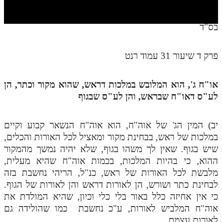
חלק י
חלק יא
בס"ד
חלק יב
פרק ד שיעור 31 עמוד רנט
חלק יג
חלק יד
או"ח ג', הוא המלובש במלכות דראש, שהוא מקור וכתר, הן
חלק טו
לע"ס דאו"ח שבראש, והן לע"ס שבגוף
חלק ט"ז
יב) המין הג' של אוה"ח, הוא אוה"ח הנשאר קבוע וקיים
בית שער הכוונות
במלכות של ראש, בבחינת מקור ומאציל לכל האורות והכלים,
שיש בגוף. שאין לך משהו בגוף, שלא יהיה נמשך מהמקור
שידור חי
ההוא, כי בהיות המלכות, בכמות אוה"ח שהיא מעלית,
מלבשת לכל האורות של ראש, כנ"ל, הריהי נחשבת בזה
הזמן סט תע"ס
לבחינת כתר ושורש, הן לאורות דראש והן לאורות של הגוף.
כי אין אחיזה כלל באור בלי כלי וכיון, שהיא המולדת את
הזמן סט תלמוד עשר הספירות
אוה"ח המלביש לאורות, ע"כ נחשבת כמו שהולידה גם
ספרים להורדה
לאורות עצמם.