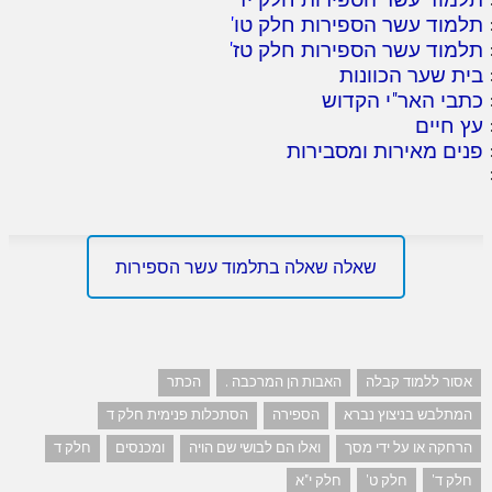
תלמוד עשר הספירות חלק טו
'
תלמוד עשר הספירות חלק טז
'
בית שער הכוונות
כתבי האר"י הקדוש
עץ חיים
פנים מאירות ומסבירות
שאלה שאלה בתלמוד עשר הספירות
אסור ללמוד קבלה
האבות הן המרכבה .
הכתר
המתלבש בניצוץ נברא
הספירה
הסתכלות פנימית חלק ד
הרחקה או על ידי מסך
ואלו הם לבושי שם הויה
ומכנסים
חלק ד
חלק ד'
חלק ט'
חלק י"א