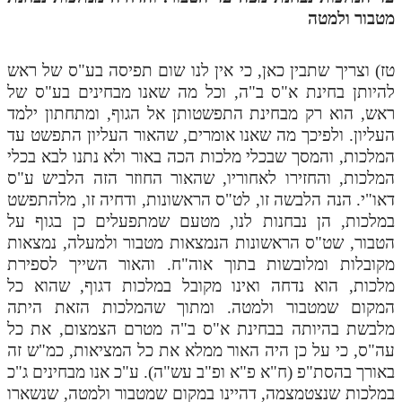
לאתר ספר הרב
מטבור ולמטה
דף היומי בזוהר הקדוש
טז) וצריך שתבין כאן, כי אין לנו שום תפיסה בע"ס של ראש
להיותן בחינת א"ס ב"ה, וכל מה שאנו מבחינים בע"ס של
ראש, הוא רק מבחינת התפשטותן אל הגוף, ומתחתון ילמד
העליון. ולפיכך מה שאנו אומרים, שהאור העליון התפשט עד
המלכות, והמסך שבכלי מלכות הכה באור ולא נתנו לבא בכלי
המלכות, והחזירו לאחוריו, שהאור החוזר הזה הלביש ע"ס
דאו"י. הנה הלבשה זו, לט"ס הראשונות, ודחיה זו, מלהתפשט
במלכות, הן נבחנות לנו, מטעם שמתפעלים כן בגוף על
הטבור, שט"ס הראשונות הנמצאות מטבור ולמעלה, נמצאות
מקובלות ומלובשות בתוך אוה"ח. והאור השייך לספירת
מלכות, הוא נדחה ואינו מקובל במלכות דגוף, שהוא כל
המקום שמטבור ולמטה. ומתוך שהמלכות הזאת היתה
מלבשת בהיותה בבחינת א"ס ב"ה מטרם הצמצום, את כל
עה"ס, כי על כן היה האור ממלא את כל המציאות, כמ"ש זה
באורך בהסת"פ (ח"א פ"א ופ"ב עש"ה). ע"כ אנו מבחינים ג"כ
במלכות שנצטמצמה, דהיינו במקום שמטבור ולמטה, שנשארו