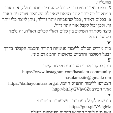
מהעליון.
מנוע חיפוש בספרים
5. כלים דאו"י בנוים כך שככל שהעוביות יותר גדולה, אז האור
המתקבל בה יותר קטן. מפאת שאין לה השוואת צורה עם האור.
תלמוד עשר הספירות בעיון
6. בכלים דאו"ח, ככל שהעביות יותר גדולה, ניתן לייצר כלי יותר
זך. ולכן יכול לקבל אור יותר גדול.
תלמוד עשר הספירות חלק א
כיצד מסתדר השילוב בין כלים דאו"י לכלים דאו"ח, זה נלמד
בשיעור הבא.
תע"ס חלק ב' עיון
❦
תע"ס חלק ג' עיון
בית מדרש הסולם ללימוד פנימיות התורה וחכמת הקבלה בדרך
״בעל הסולם״ והרב״ש בראשות הרב אדם סיני.
תלמוד עשר הספירות חלק ד
❡
ניתן לעקוב אחרי העדכונים וליצור קשר
תלמוד עשר הספירות חלק ה
https://www.instagram.com/hasulam.community
תלמוד עשר הספירות חלק ו
hasulam.site@gmail.com
הצטרפו ללימוד התע״ס היומי: https://dafhayomitaas.org.il
תלמוד עשר הספירות חלק ז
אתר הבית: http://bit.ly/2Vhv6Zt
תלמוד עשר הספירות חלק ח
❧
הירשמו לקבלת עדכונים ושיעורים נבחרים:
תלמוד עשר הספירות חלק ט
https://goo.gl/VAJgMz
עשו מנוי לזוהר הקדוש לחיזוק הפנימיות בעולם:
תלמוד עשר הספירות חלק י