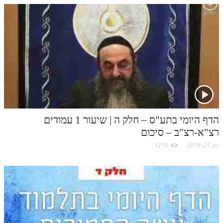
n
s
k
p
לאתר ספר הרב
k
דף היומי בזוהר הקדוש
t
.
c
o
m
הדף היומי בתע"ס – חלק ה | שיעור 1 עמודים
רצ"א-רצ"ב – סיכום
נוב 27, 2019
1210