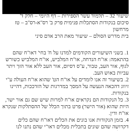
חלק י
חלק יא
שיעור 32 – תלמוד עשר הספירות – דף היומי – חלק ד'
סיכום בנקודות הסתכלות פנימית פרק ב' רס"א-רס"ב – טז
חלק יב
מרחשון
חלק יג
בית מדרש הסולם – שיעור מאת הרב אדם סיני
חלק יד
1. בשני השיעורים הקודמים למדנו על ח' בחי' דאו"ח שהם
חלק טו
בהתאמה: או"ח הנדחה, או"ח המלביש, או"ח המלביש כשורש
לגוף, אור העב, טבור, ע"ס דסיום, אור העב ללא אור הזך ויתר
חלק ט"ז
עביות באוש העב.
בית שער הכוונות
2. בשיעור זה אנו לומדים על או"ח הט' שהוא או"ח העולה ע"י
זיווג דהכאה הנעשה על המסך במדרגות של הזדככות, דהיינו
שידור חי
בנקודות.
3. כל הנקודות הם נקראים או"ח למרות שיש שם גם אור ישר,
הזמן סט תע"ס
היות שהוא (אור הישר) פרט בתוך הכלל של ההסתלקות שנקרא
או"ח ודין.
הזמן סט תלמוד עשר הספירות
4. בזמן הנקודות אנו בונים את הכלים דאו"ח שהם כלים
דקדושה שהם שונים בתכלית מכלים דאו"י שהם נתנו לנו
ספרים להורדה