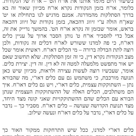
בשיעור היום מלמד אותנו את או"ח הט' – או"ח של הנקודות.
כלומר, או"ח בזמן הנקודות נקרא או"ח מכיוון שאור זה בא
בדרך הסתלקות מהמדרגה. אמנם מדגיש לנו בתחילת או יט'
שאן"ח הולה ע"י זיווג דהכאה, בזמן נקודות של זיווג דהכאה
בראש, אומר שבזמן זה נקרא או"ח הט'. בהמשך נדייק את זה,
אבל כדי להסביר או"ח ט' נותן הסבר ארוך על עניין כלים
דאו"ח, כי פה למדנו ששורש לאו"ח דכלים זה נקודות, ולכן
רוצה לתת הבדלה ברורה – מי הכלים דאו"ח. ראשית אומר שכל
מצב הנקודות נקרא דין, כי זה זמן הסתלקות. שלא תחשוב שאם
יש אור מתפשט מלמעלה למטה זה לא דין. זה דין. יצירת כלים.
אומר, שעכשיו רוצה לעשות עצירה ולראות, מכיוון שיש כאן
תנועה מורכבת, כי משתמש גם עם כלים דאו"י, מה שהבורא
נתן – השתוקקות עצמית, כלים דאו"י, ויש גם כלים דאו"ח. איך
הם משתלבים, הכלים האלה של ההשתוקקות העצמית שנתן
הבורא עם הכלים שהם ההשתוקקויות שאני קונה מצד היחד,
מצד תנועת הקדושה שעושה – כלים דאו"ח. מסביר כך – נדבר
על כלים דאו"י, נדבר על כלים דאו"ח ונעשה שילוב.
כלים דאו"י למדנו, ככל שיש התרחקות ממקור האור כך