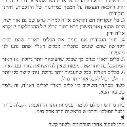
2. בשיעור זה אנו לומדים על או"ח הט' שהוא או"ח העולה ע"י
זיווג דהכאה הנעשה על המסך במדרגות של הזדככות, דהיינו
בנקודות.
3. כל הנקודות הם נקראים או"ח למרות שיש שם גם אור ישר,
היות שהוא (אור הישר) פרט בתוך הכלל של ההסתלקות שנקרא
או"ח ודין.
4. בזמן הנקודות אנו בונים את הכלים דאו"ח שהם כלים
דקדושה שהם שונים בתכלית מכלים דאו"י שהם נתנו לנו
מהעליון.
5. כלים דאו"י בנוים כך שככל שהעוביות יותר גדולה, אז האור
המתקבל בה יותר קטן. מפאת שאין לה השוואת צורה עם האור.
6. בכלים דאו"ח, ככל שהעביות יותר גדולה, ניתן לייצר כלי יותר
זך. ולכן יכול לקבל אור יותר גדול.
כיצד מסתדר השילוב בין כלים דאו"י לכלים דאו"ח, זה נלמד
בשיעור הבא.
❦
בית מדרש הסולם ללימוד פנימיות התורה וחכמת הקבלה בדרך
״בעל הסולם״ והרב״ש בראשות הרב אדם סיני.
❡
ניתן לעקוב אחרי העדכונים וליצור קשר