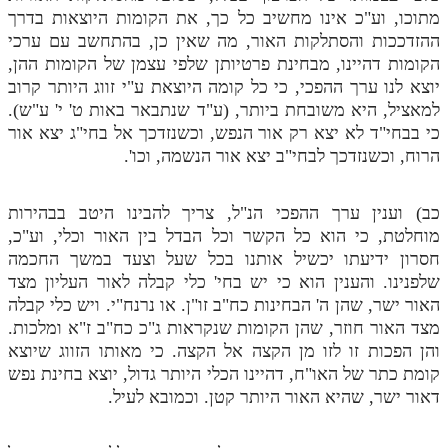
מתוכו, וע"כ אינו מחשיב כל כך, את הקומות היוצאות בדרך
תלמוד עשר הספירות חלק יא
ההזדככות והסתלקות האור, מה שאין כן, בהתחשב עם ערכי
הקומות דהיינו, מבחינת פרטיותן שלפי עצמן של הקומות ההן,
תלמוד עשר הספירות חלק יב
יוצא לנו ערך ההפכי, כי כל קומה היוצאת ע"י זווג היותר קרוב
תלמוד עשר הספירות חלק יג
למאציל, היא משובחת ביותר, (ע"ד שנתבאר באות ט' י' ע"ש).
כי בבחי"ד לא יצא רק אור הנפש, וכשנזדכך אל בחי"ג יצא אור
תלמוד עשר הספירות חלק יד
הרוח, וכשנזדכך לבחי"ב יצא אור הנשמה, וכו'.
תלמוד עשר הספירות חלק טו
כב) וענין ערך ההפכי הנ"ל, צריך להבינו היטב בבהירות
תלמוד עשר הספירות חלק טז
מוחלטת, כי הוא כל הקשר וכל הבדל בין האור וכלי, וע"כ,
בית שער הכוונות
חסרון ידיעתו יכשיל אותנו בכל שעל וצעד במשך החכמה
שלפנינו. והענין הוא כי יש בחי' כלי קבלה לאור העליון מצד
אודות האתר
האור ישר, שהן ה' הבחינות כח"ב זו"ן. או נרנח"י. ויש כלי קבלה
מצד האור חוזר, שהן הקומות שנקראות ג"כ כח"ב ז"א ומלכות.
אודות האתר
והן הפכות זו לזו מן הקצה אל הקצה. כי מאותו הזווג שיוצא
קומת כתר של האו"ח, דהיינו הכלי היותר גדול, יוצא בחינת נפש
בעל הסולם
דאור ישר, שהיא האור היותר קטן. וכמובא לעיל.
אתר הבית