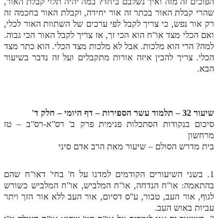
הפוכים זה מזה ואיך נשלבם ביחד? במה יהיה תלוי קבלת האור,
שהרי קבלת האור בכתר זה אור יחידה, וקבלת האור בחכמה זה
רק אור נפש, כי צריך לקבל לפי ערכים של השתוות האור לכלי,
ואם הכלי מצד או"ח הוא הכי זך, אז צריך לקבל האור הכי גבוה.
למה? הרי הוא מלכות. אבל לא מלכות מצד הכלי. הוא כתר מצד
הכלי. צריך להבין איזה אורות מתקבלים ועל זה נדבר בשיעור
הבא.
שיעור 32 – תלמוד עשר הספירות – דף היומי – חלק ד'
סיכום בנקודות הסתכלות פנימית פרק ב' רס"א-רס"ב – טז
מרחשון
בית מדרש הסולם – שיעור מאת הרב אדם סיני
1. בשני השיעורים הקודמים למדנו על ח' בחי' דאו"ח שהם
בהתאמה: או"ח הנדחה, או"ח המלביש, או"ח המלביש כשורש
לגוף, אור העב, טבור, ע"ס דסיום, אור העב ללא אור הזך ויתר
עביות באוש העב.