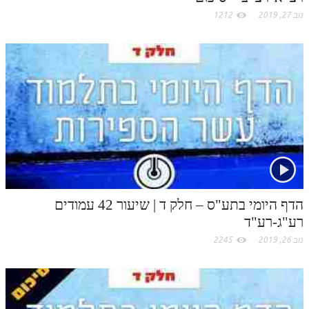
נוב 27, 2019
1212
הדף היומי בתע"ס – חלק ד | שיעור 42 עמודים
רע"ג-רע"ד
נוב 26, 2019
2245