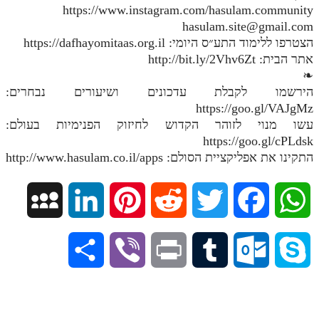
https://www.instagram.com/hasulam.community
hasulam.site@gmail.com
הצטרפו ללימוד התע״ס היומי: https://dafhayomitaas.org.il
אתר הבית: http://bit.ly/2Vhv6Zt
❧
הירשמו לקבלת עדכונים ושיעורים נבחרים:
https://goo.gl/VAJgMz
עשו מנוי לזוהר הקדוש לחיזוק הפנימיות בעולם:
https://goo.gl/cPLdsk
התקינו את אפליקציית הסולם: http://www.hasulam.co.il/apps
M
L
P
R
T
F
W
y
i
i
e
w
a
h
S
V
P
T
O
S
S
n
n
d
i
c
a
h
i
r
u
u
k
p
k
t
d
t
e
t