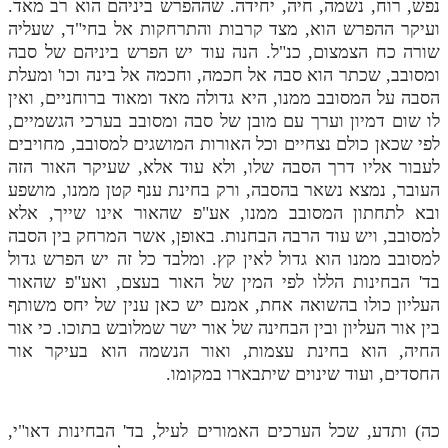
נפש, רוח, נשמה, חיה, יחידה. שההפרש ביניהם הוא רב מאד.
ועיקר ההפרש הוא, מצד קרבות והתרחקות אל בחי"ד, שעליה
שורה כח הצמצום, כנ"ל. הנה עוד יש הפרש ביניהם של סבה
ומסובב, שכתר הוא סבה אל חכמה, וחכמה אל בינה וכו' ומעלת
הסבה על המסובב ממנו, היא גדולה מאד ומאוד ברוחניים, ואין
לו שום דמיון וערך עם מובן של סבה ומסובב בערכי הגשמיים,
לפי שכאן כולם נצחיים וכל האורות המושגים למסובב, מחויבים
לעבור אליו דרך הסבה שלו, ולא עוד אלא, שעיקר האור הזה
העובר, נמצא נשאר בהסבה, ורק בחינת ענף קטן ממנו, מושפע
ובא לתחתון המסובב ממנו, אע"פ שהאור אינו שייך, אלא
למסובב, ויש עוד הרבה הבחנות. באופן, אשר המרחק בין הסבה
למסובב ממנו הוא גדול לאין קץ. ומלבד כל זה יש הפרש גדול
בד' הבחינות הללו לפי המין של האור בעצם, ואע"פ שהאור
העליון כולו בהשואה אחת, אמנם יש כאן ענין של יחס משותף
בין אור העליון ובין הבחינה של אור ישר שמלובש בתוכו. כי אור
החיה, הוא בחינת עצמות, ואור הנשמה הוא בעיקר אור
החסדים, ועוד שינוים שיתבארו במקומו.
כה) ותדע, שכל הערכים האמורים לעיל, בד' הבחינות דאו"י,