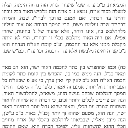
המציאות, ע"כ עתה שכל שיעור הגדול הזה נדחה הימנה, ועלה
למעלה בסוד או"ח, נמצא ג"כ או"ח הזה מלביש האור בכל גובהו
דהיינו עד הכתר, ואם אמנם מזדכך לבחי"ג שבה, והמדה
דבחי"ד שבה נעלמת משם, הרי המסך הדוחה את אור העליון
מלהתלבש בה, אינו דוחה, אלא שיעור של ג' בחינות, שהרי
אפילו, אם היה האור מתלבש בכלי זו דבחי"ג, הרי לא היתה
מקבלת ממנו אלא עד החכמה, וע"כ קומת האו"ח הנדחה הוא
ג"כ קצרה ואינה מלבשת אלא עד החכמה, וכו' עד"ז. כמ"ש שם.
כח) וכמו שההפרש בין כתר לחכמה דאור ישר, הוא רב מאד
ומאד כנ"ל, הנה ממש כמו כן, ההפרש בין קומת כתר לקומת
חכמה דאו"ח הוא ג"כ לאין קץ ואין ערך, כי אע"פ שבאו"ח כל
העב יותר גדול יותר, אמנם זה אמור, כלפי כלי ההמשכה דהיינו
המסך והמלכות שבהם נעשה הזווג, משא"כ, להתלבשות האור,
הנה הם צריכים לכלים היותר זכים, כי הכרח הוא שיהיה להאור
השתוות הצורה עם הכלי, והאור שהוא גדול יותר בבחינות דאור
ישר, הנה הוא, מטעם שהוא זך יותר (כנ"ל, באות כ"ב ע"ש),
הנה מובן מאליו, שבביאתו להתלבש בהכלי של או"ח מחויב
הכלי ההוא להשתוות אליו. ולפיכך הכרח הוא, שאם הקומה