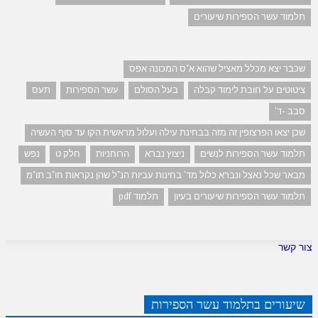
תלמוד עשר הספירות שיעורים
שכבר יצא מכלל מאציל שהוא א"ס המכונה אפס
ציטוטים על חובת לימוד קבלה
בעל הסולם
עשר הספירות
תעס
סבב -ד'
שכן יצאו הפרצופין זה מזה בבחינת עילה ועלול מראשית הקו עד סוף העשיה
תלמוד עשר הספירות לנשים
ניצוץ נברא
הרוחניות
חלק ט
נפש
מבאר שכל נאצל ונברא כלול מד' בחינות עביות הנ"ל שהן נקראות חו"ב תו"מ
תלמוד עשר הספירות שיעורים בעיון
תלמוד pdf
צור קשר
שיעורים בתלמוד עשר הספירות