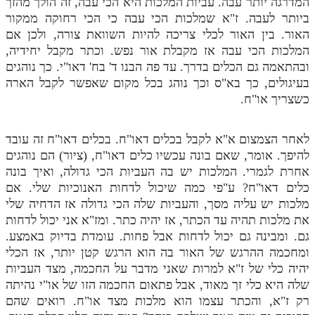
המדרגה יותר עבה. עביות המלכות היא הכי עבה, זה הולך מהזך
ביותר לעבה. ז"א שמלכות הכי עבה כי הכי רחוקה ממקור
האור. בין האור לכלי צריכה להיות השוואת צורה, ולכן אם
המלכות הכי עבה אז מקבלת אור נפש. וכתר מקבל יחידיה,
ובהתאמה גם הכלים בדרך. עד פה הבנו ד' בח' דאו"י. כך נוהגים
בעיגולים, כך בא"ס וכך נוהג בכל מקום שאפשר לקבל הארה
כשצריך או"ח.
לאחר הצמצום א"א לקבל בכלים דאו"ח. בכלים דאו"ח זה עובד
להיפך. אומר, שאם בונה עכשיו כלים דאו"ח, (ציור) הם נוהגים
אחרת לגמרי. המלכות יש בה העביות הכי גדולה, ואיך בונה
כלים דאו"ח? ע"פי כמה שיכול לדחות האנוכיות שלי. אם
מלכות יש עליה מסך, והעביות שלה הכי גדולה אז הדחיה שלי
את מלכות תהיה עד הכתר, אז יהיה כתר. ומז"א אני יכול לדחות
גם. ומבינה גם יכול לדחות אבל פחות. עומדת בדיוק באמצע.
ומחכמה ההרגש של האור בה הוא הרגש קטן יותר, אז הכלי
יהיה כלי של ז"א למרות שאני מדבר על החכמה, מצד העביות
שלה היא כלי זך מאוד, אבל פתאום החכמה הזו של או"י נהיתה
רק ז"א, והכתר עצמו הוא מלכות מצד או"ח. רואים שהם