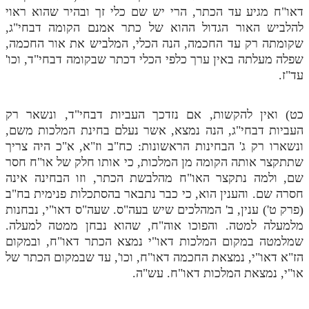
דאו"ח מגיע עד הכתר, הרי יש שם כלי זך ובהיר שהוא ראוי
להלביש האור הגדול ההוא של כתר אמנם הקומה דבחי"ג,
שקומתה רק עד החכמה, הנה הכלי, המלביש את אור החכמה,
שפלה מעלתה באין ערך כלפי הכלי דכתר שבקומה דבחי"ד, וכו'
עד"ז.
כט) ואין להקשות, אם נזדכך העביות דבחי"ד, ונשאר רק
העביות דבחי"ג, הנה נמצא, אשר נעלם בחינת המלכות משם,
ונשארו רק ג' הבחינות הראשונות: כח"ב וז"א, א"כ היה צריך
שתתקצר אותה הקומה מן המלכות, כי אותו חלק של או"ח חסר
שם, ולמה נתקצר האו"ח מהלבשת הכתר, וזו הבחינה אינה
חסרה שם. והענין הוא, כי כבר נתבאר בהסתכלות פנימית בח"ב
(פרק ט') ענין, ב' המהלכים שיש בעה"ס. שעה"ס דאו"י, נבחנות
מלמעלה למטה. והפוכו אוה"ח, שהוא נבחן ממטה למעלה.
שמלמטה במקום המלכות דאו"י נמצא הכתר דאו"ח, ובמקום
הז"א דאו"י, נמצאת החכמה דאו"ח, וכו', עד שבמקום הכתר של
או"י, נמצאת המלכות דאו"ח. עש"ה.