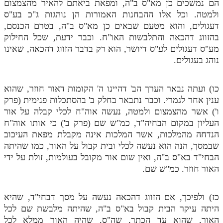
הם נמשכים כן מא"ס ב"ה, ומפאת ביאתם להאיר מהצמצום
ולמטה. וכל אלו ההבחנות האמורות הן נוהגות ג"כ בע"ס
דעגולים, והוא מטעם שבאים כן מא"ס ב"ה, בטרם הכנסם,
בהזווג דהכאה והתלבשות האו"ח. וכבר ידעת, שכל החילוק
מע"ס דעגולים לע"ס דיושר, הוא רק בדבר הזווג דהכאה, שאינו
נוהג בעגולים.
כו) ועתה נבאר הערך הב' דהיינו ה' הקומות דאור חוזר, שהוא
ענין אחר לגמרי. וכבר נתבאר בחלק ב' בהסתכלות פנימית (פרק
ו') אשר מהצמצום ולמטה, נעשה אוה"ח לכלי קבלה על אור
העליון במקום הבחיה"ד, כמ"ש שם (פרק ב') כי אותו אוה"ח
הנדחה מהמלכות, אשר המלכות אינה מקבלת מפאת העיכוב
שבמסך, הנה הוא נעשה לכלי ובית קבול על האור, כמו שהיתה
הבחי"ד בא"ס ב"ה, ואין שום אור מקובל בעולמות, זולת על ידי
האור חוזר. כמ"ש שם.
כז) ולפיכך, אם הזווג דהכאה נעשה על מסך דבחי"ד, שהיא
היתה עיקר הבית קבול בא"ס ב"ה, שהיתה מלבשת שם לכל
האור, שהוא עד הכתר, שה"ס, שהיה האור ממלא לכל