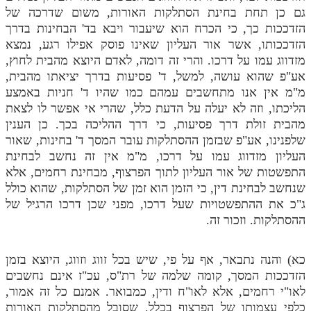
גם כן תחת בחינת הסתלקות האורות, משום שדרכה של
מנוע חיפוש בספרים
הזדככות כך, כי הכרח הוא שיעבור ויבא בד' הבחינות בדרך
הזדככותו, אשר אור העליון שאינו פוסק אפילו רגע, נמצא
תלמוד עשר הספירות בעיון
מזדווג עמו על דרכו. והרי זה דומה, לאדם היוצא מהבית לחוץ,
אע"פ שהוא עושה, למשל, ד' פסיעות בדרך יציאתו מהבית,
תלמוד עשר הספירות חלק א
מ"מ אין אנו מתחשבים עמהם כמו שהיו ד' חניות באמצע
תע"ס חלק ב' עיון
הליכתו, וזה לא יעלה על הדעת כלל, שהרי אי אפשר לו לצאת
מהבית זולת דרך פסיעות, כי דרך ההליכה בכך. כן הענין
תע"ס חלק ג' עיון
שלפנינו, אע"פ שבזמן ההסתלקות עובר המסך ד' בחינות, שאור
תלמוד עשר הספירות חלק ד
העליון מזדווג עמו על דרכו, מ"מ אין זה נחשב לבחינת
התפשטות של אור העליון לתוך הפרצוף, מבחינת רחמים, אלא
תלמוד עשר הספירות חלק ה
שנחשב לבחינת דין, כי הזמן הוא זמן של הסתלקות, שהוא כולל
ג"כ את ההתפשטויות שעל דרכו, מפני שכן דרכו הרגיל של
תלמוד עשר הספירות חלק ו
ההסתלקות. וזכור זה.
תלמוד עשר הספירות חלק ז
תלמוד עשר הספירות חלק ח
כא) והנה נתבאר, אף על פי, שיש בכל זווג וזווג, היוצא בזמן
הזדככות המסך, קומה שלמה של רת"ס, עכ"ז אינם נחשבים
תלמוד עשר הספירות חלק ט
לאו"י רחמים, אלא לאו"ח ודין, כמבואר. אמנם כל זה אמור,
כלפי עצמותו של הפרצוף בכלל, שסובל מהסתלקות האורות
תלמוד עשר הספירות חלק י