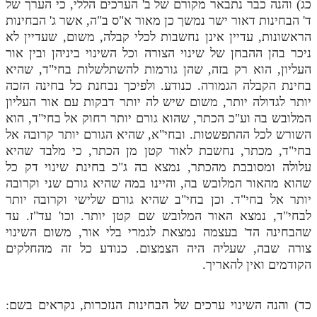
כג) והנה כבר נתבאר מקורם של ב' הערכים הללי, כי הערך של
לאתר ספר הרב
ד' הבחינות דאור ישר נמשך כן מאור א"ס ב"ה, אשר ג' הבחינות
דף היומי בזוהר הקדוש
הראשונות, עדיין אינן נחשבות לכלי קבלה, משום, שעדיין לא
ניכר בהן ההבחן של שינוי הצורה וכל השינוי ביניהן ובין אור
העליון, הוא רק בזה, שהן גורמות להשתלשלות בחי"ד, שהיא
בחינת הקבלה הגמורה. כנודע. ולפיכך נבחנת כל בחינה הזכה
יותר לגדולה יותר, משום שיש לה יותר דבקות עם אור העליון
המלובש בה וע"כ הכתר, שהוא גורם יותר רחוק אל בחי"ד, הוא
השורש לכל ההתפשטות. ובחי"א, שהיא הגורם יותר קרובה אל
בחי"ד, מכתר, נחשבת לאור קטן מן הכתר, כי מלבד שהיא
עלולה ומסובבת מהכתר, נמצא בה ג"כ בחינת שינוי דק כל
שהוא מהאור המלובש בה, והיינו במה שהיא גורם שני וקרובה
יותר אל בחי"ד. וכן בחי"ב שהיא גורם שלישי וקרובה יותר
לבחי"ד, נמצא האור המלובש שם קטן יותר. וכו' עד"ז. עד
שהבחינה הד' בעצמה נמצאת לגמרי בלי אור, משום השינוי
צורה שבה, שעליה היה הצמצום. כנודע כל זה מהחלקים
הקודמים ואין להאריך.
כד) והנה השינוי ערכים של הבחינות הנזכרות, נקראים בשם: