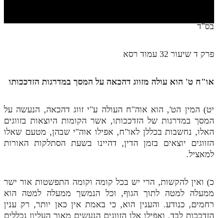
חלק י
חלק יא
בס"ד
חלק יב
פרק ד שיעור 32 עמוד רסא
חלק יג
חלק יד
או"ח ט' הוא עולה מזווג דהכאה על המסך במדרגות הזדככותו
חלק טו
יט) המין הט', הוא אוה"ח העולה ע"י זווג דהכאה, הנעשה על
חלק ט"ז
המסך במדרגות של הזדככותו, אשר הקומות היוצאות בזווגים
בית שער הכוונות
האלו, נחשבות בכללן לאו"ח, אפילו אוה"י שבהן, מטעם שאלו
הזווגים יוצאים בזמן הדין, דהיינו בשעת הסתלקות האורות
שידור חי
למאציל.
הזמן סט תע"ס
כ) ואין להקשות, הרי יש בכל קומה וקומה התפשטות אור ישר
ממעלה למטה לתוך הגוף, וכל הנמשך ממעלה למטה הוא
הזמן סט תלמוד עשר הספירות
רחמים, כנודע. והענין הוא, כי באמת אין כאן יותר, רק ענין
ספרים להורדה
הזדככות לבד, ואפילו אלו הזווגים הנעשים מאור העליון נכללים