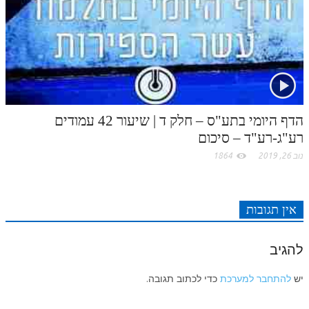
הדף היומי בתע"ס – חלק ד | שיעור 42 עמודים
רע"ג-רע"ד – סיכום
נוב 26, 2019
1864
אין תגובות
להגיב
יש
להתחבר למערכת
כדי לכתוב תגובה.