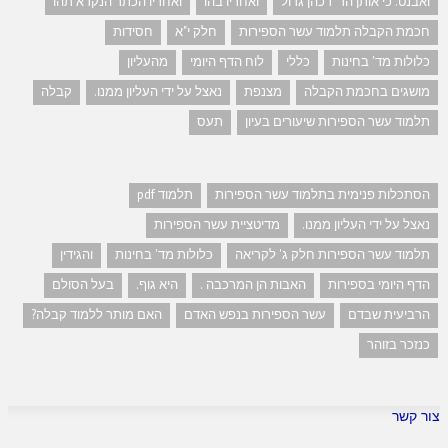
ואבנט. כי אותן הד' דכהן גדול
ואחריו בהו
ואחריו הכתר הנקרא תהו
חכמת הקבלה תלמוד עשר הספירות
חלק י"א
חסידות
כלולות מד' בחינות
כללי
לוח הדף היומי
מהעליון
מושגים בחכמת הקבלה
מצנפת
נאצל על ידי העליון ממנו.
קבלה
תלמוד עשר הספירות שיעורים בעיון
תעס
הסתכלות פנימית בתלמוד עשר הספירות
תלמוד pdf
נאצל על ידי העליון ממנו.
מדיטציית עשר הספירות
תלמוד עשר הספירות חלק ג' לקריאה
כלולות מד' בחינות
והגידין
הדף היומי בספירות
האבות הן המרכבה .
היא גוף.
בעל הסולם
הרביעית שבדם
עשר הספירות בנפש האדם
האם מותר ללמוד קבלה?
כנזכר בזוהר
צור קשר