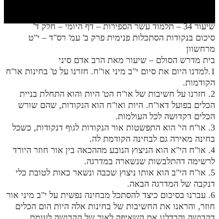
חלק י
חלק יא
שיעור 34 – תלמוד עשר הספירות – דף היומי – חלק ד'
סיכום בנקודות הסתכלות פנימית פרק ב' עמ' רס"ד – י"ט
חלק יב
מרחשוון
חלק יג
בית מדרש הסולם – שיעור מאת הרב אדם סיני
1.למדנו היום את סיום י"ב מיני או"ח. חזרנו על ט' בחינות או"ח
חלק יד
הקודמות.
2. חזרנו על חשיבות של או"ח הט' היות והוא התחלת בניית
חלק טו
הכלים בפועל דאו"ח. היות ואו"ח הוא הנקודות, שהם שורש
חלק ט"ז
הכלים דקדושה לכל העולמות.
3. או"ח הי' הוא התפשטות אור הנקודות לגוף דנקודות, כשכל
בית שער הכוונות
בחינה מאירה גם לבחינה הקודמת לה.
4. או"ח הי"א הוא הניצוץ הנובע מההכאה בין אור חוזר היורד
שידור חי
לרשימה דהתלבשות שנשארה במדרגה.
5. או"ח הי"ב הוא אותו ניצוץ שכבה ונשאר כאות לטובת כלי
הזמן סט תע"ס
דנקבה של המדרגה הבאה.
6. עברנו בסיכום כיצד להסתכל מבחינה נפשית על י"ב מיני אור
הזמן סט תלמוד עשר הספירות
חוזר, והראנו את החשיבות של בחינות אלה היות הום הכלים
ספרים להורדה
דקדושה והבדלנו את השאיפה לאור של הקדושה לעומת