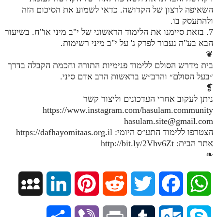
השאיפה לרצון של הקדושה. כדאי לשמוע את הסיכום הזה
מנוע חיפוש בספרים
ולהתעסק בו.
7. בזאת סיימנו את הלימוד הראשוני של י"ב מיני או"ח. בשיעור
תלמוד עשר הספירות בעיון
הבא בע"ה נעבור לפרק ג' על י"ב מיני רשימות.
❦
תלמוד עשר הספירות חלק א
בית מדרש הסולם ללימוד פנימיות התורה וחכמת הקבלה בדרך
תע"ס חלק ב' עיון
״בעל הסולם״ והרב״ש בראשות הרב אדם סיני.
❡
תע"ס חלק ג' עיון
ניתן לעקוב אחרי העדכונים וליצור קשר
תלמוד עשר הספירות חלק ד
https://www.instagram.com/hasulam.community
hasulam.site@gmail.com
תלמוד עשר הספירות חלק ה
הצטרפו ללימוד התע״ס היומי: https://dafhayomitaas.org.il
אתר הבית: http://bit.ly/2Vhv6Zt
תלמוד עשר הספירות חלק ו
❧
תלמוד עשר הספירות חלק ז
תלמוד עשר הספירות חלק ח
M
L
P
R
T
F
W
תלמוד עשר הספירות חלק ט
y
i
i
e
w
a
h
תלמוד עשר הספירות חלק י