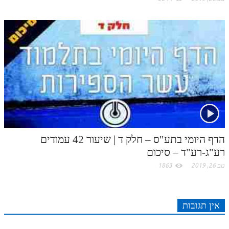
הדף היומי בתע"ס – חלק ד | שיעור 42 עמודים
רע"ג-רע"ד – סיכום
נוב 26, 2019
1863
אין תגובות