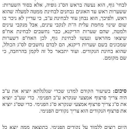
לבחי' גוף, הוא נעשה בראש הס"ג גופיה, אלא בסוד השערות:
ששערות ראש עד האזנים נבחנים לבחינת ממטה למעלה שהוא
ראש, ולפיכך, הוא נבחן עוד לבחינת ע"ב, כי עדיין לא ניכר בו
שום שינוי מחמת עלית ה"ת לנקבי עינים, אבל מנקבי עינים
ולמטה, שהם שערות הדיקנא, כבר נחשבים לבחינת אח"פ
שיצאו מהראש ונעשו לבחינת גוף, לכן האח"פ דשערות
שמכונים בשם שערות דיקנא, הם לבדם נחשבים לס"ג הכולל,
שהוא בחינת הנקודים. ועוד יתבאר כל זה לקמן בהרחבה, כי
שם מקומם.
סיכום:
בשיעור הקודם למדנו שכדי שגלגלתא יוציא את ע"ב
היה צריך פרצוף אמצעי שנקרא ע"ב הפנימי. כדי שע"ב יוציא
את ס"ג צריך פרצוף אמצעי שנקרא ס"ג הפנימי. כדי שס"ג יוציא
את פרצוף הנקודים הוא צריך נקודים הפנימי.
היום רוצים ללמוד על נקודים הפנימי. כתוצאה ממה יוצא כל