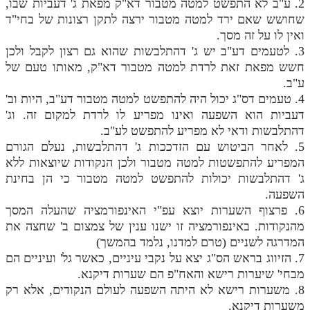
2. ע"ב לא התפשט למטה מטבור דא"ק מפאת ג' דעביות שבו,
שחושש שאם ירד למטה מטבור ירצה לתקן רצונות של בחי"ד
ואין לו על זה מסך.
3. לטעמים דע"ב יש ג' דהתלבשות שהוא גם רצון לקבל ולכן
חשש מפאת זאת לרדת למטה מטבור דא"ק, מאותו טעם של
ע"ב.
4. טעמים דס"ג יכול היה להתפשט למטה מטבור דע"ב, היות וב'
דעביות הוא השפעה ואינו מפריע לו לרדת למקום זה. וג'
דהתלבשות ודאי לא מפריע להתפשט לע"ב.
5. לאחר הביטוש עם הזדככות ג' דהתלבשות, נעלם הגורם
המפריע להתפשטות למטה מטבור ולכן הנקודות שיוצאות ללא
ג' דהתלבשות יכולות להתפשט למטה מטבור כי הן בחינת
השפעה.
6. פרצוף השערות יוצא עפ"י האינפורמציה שהעלה המסך
מהנקודות. באינפורמציה זו ישנו ענין של צמצום ב' שחצה את
המדרגה לשניים (טרם למדנו, נלמד בהמשך)
7. הזיווג בראש הס"ג יצא על נקבי עיניים, כאשר גל' ועיניים הם
מבחי' שיערות רישא והאח"פ הם שערות דיקנא.
8. משערות רישא לא היתה השפעה לעולם הנקודים, אלא רק
משערות דיקנא.