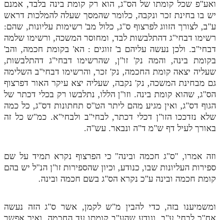
ואע"פ שכל קומתו של הס"ג, הוא רק קומת בינה בלבד, אמנם
יש בו בחינת זכר ונקבה, כלומר שהמסך שעלה להמלכות דראש
תלמוד עשר הספירות חלק יא
ע"ב, לצורך הזווג לפרצוף ס"ג, כלול מב' רשימות עליונות, שהם:
תלמוד עשר הספירות חלק יב
רשימו דבחי"ג דהתלבשות לבד, ומחוסר המשכה, ורשימו שלמה
דבחי"ב. ולכן נעשה עליהם ב' זווגים : הא' בקומת חכמה, והב'
תלמוד עשר הספירות חלק יג
בקומת בינה, והמה נק' זו"ן, שהרשימו דבחי"ג דהתלבשות,
שעליה יצאה קומת החכמה, נק' זכר, והרשימו דבחי"ב השלימה
תלמוד עשר הספירות חלק יד
גם מבחינת המשכה, נק' נקבה, שעליה יצא עיקר האור דפרצוף
תלמוד עשר הספירות חלק טו
הס"ג, שהוא קומת בינה. וזו"ן הללו, נתלבשו רק בכלי דכתר של
הגוף דס"ג, ואין מגיע מהם ליתר הט"ס תחתונות דס"ג, כל כמה
תלמוד עשר הספירות חלק טז
שלא נזדככו הזו"ן דכלי דכתר, לבחי"ב ולבחי"א. כמ"ש כל זה
בית שער הכוונות
באורך לעיל דף ש"מ ד"ה ונבאר. עש"ה.
אודות האתר
וזה אמרו, "ס"ג חכמה ובינה" כי הפרצוף נקרא תמיד על שם
ספירות העליונות שבו, כנודע, וכיון שהספירות זו"ן הנ"ל יש בהם
אודות האתר
קומת חכמה ובינה ע"כ נקרא הס"ג בשם חכמה ובינה.
בעל הסולם
אתר הבית
ומשמיענו בזה, כדי להבין מ"ש לקמן, אשר ס"ג הזה נעשה
אח"כ לבחי' ע"ב, ונודע שהע"ב קומתו עד החכמה, ואיך אפשר