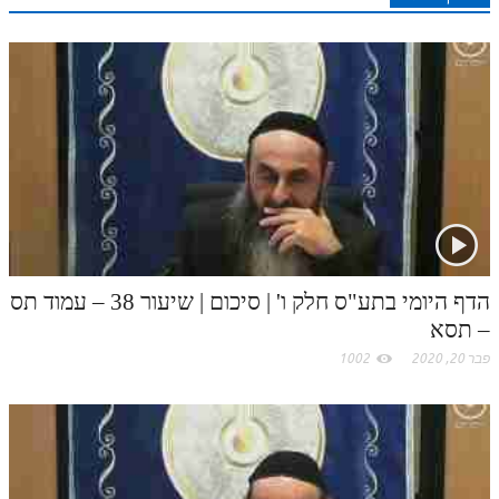
t
.
c
o
m
הדף היומי בתע"ס חלק ו' | סיכום | שיעור 38 – עמוד תס
– תסא
פבר 20, 2020
1002