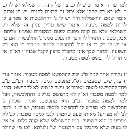
למה פוחד. אומר שיש לו גם צד של קונה. החשמלאי יש לו גם
ג'. לא בא רק לתקן אלא יכול גם לרצות לקנות. יש לו ארנק.
אומר שאם החשמלאי הזה יש לו ג' דהתלבשות אז מפריע לו
לרדת למטה מטבור. אומר שיש עדיין עניין זה שלא רק
חשמלאי אלא גם קונה מפעם לפעם במקומות שמגיע אליהם.
אבל, כשס"ג התחיל להזדכך אז נעלם ממנו ג' התלבשות ואם כך
אז יש לו רק ב' אז יכול להתפשט למטה מטבור כי הוא רק
השפעה, ומתוך שכך אינו מתכלל ברצון לקבל שבנה"י דא"ק, אז
מותר לו להתפשט למטה מטבור.
זו נקודה אחת למה ס"ג יכול להתפשט למטה מטבור. אומר עוד
ידיעה, שגם שטעמים דס"ג מתפשט למטה מטבור דע"ב. ע"ב
פחד להתפשט למטה מטבור אז עשה לו סייג לא להתפשט. הבנו
למה למטה מטבור דא"ק לא מתפשט בגלל ג' דהתלבשות, אבל
למה למטה מטבור דע"ב הוא מתפשט, אומר, שכיוון ג'
התלבשות לא מפריע לו להתפשט למטה מטבור, יש לו ג'. למה
לב' לא מפריע? מאותו טעם שאמרנו לגבי למטה מטבור. לב' לא
מפריע כי הוא השפעה. כמו החשמלאי שלא קונה כלום, אז אין
לו בעיה שלא מתכלל עם הרצונות של גלגלתא. לכן מי שהולך