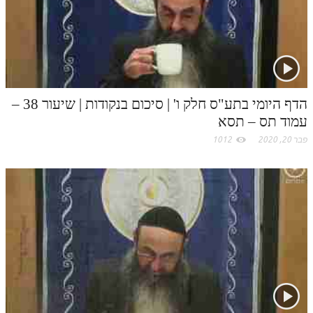
הדף היומי בתע"ס חלק ו' | סיכום בנקודות | שיעור 38 –
עמוד תס – תסא
פבר 20, 2020
1012