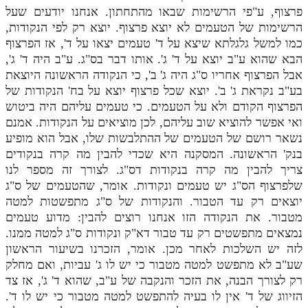
פרצוף, ע"פי הרשימות שבאו מהתחתון. אנחנו יודעים שעל
הרשימות של הטעמים לא יוצא פרצוף. יוצא רק לפי הנקודות,
כמו למשל גלגלתא שיצא על ד' טעמים יצאו על ד', אז הפרצוף
הבא שהוא ע"ב יוצא על ד' ג'. אותו דבר בס"ג. ע"ב היה ד' ג',
אבל הפרצוף אחריו ס"ג היה ג' ב', כי הנקודה הראשונה היוצאת
בע"ב נקראת ג' ב'. יוצא שכל פרצוף יוצא על בח' הנקודות של
הפרצוף הקודם ולא על הטעמים. כי טעמים עליהם היה ביטוש
ואי אפשר להוציא שוב עליהם, לכן מוציאים על הנקודות. אמנם
נשאר רושם של הטעמים של ההתלבשות שלו, אבל הוא מופיע
בנק' הראשונה. המסקנה היא שכדי להבין מה קרה בנקודים
צריך להבין מה קרה בנקודות דס"ג. לצורך זה מספר לנו
שלפרצוף הס"ג יש טעמים ונקודות. אומר, שהטעמים של ס"ג
יוצאים רק עד הטבור. והנקודות של ס"ג מתפשטות למטה
מטבור. את הנקודה הזו אנחנו רוצים להבין: מדוע טעמים
נמצאים מתפשטים רק עד טבור דא"ק ונקודות ס"ג למטה ממנו.
לזה יש השלכות לאחר מכן. אומר, הזכרנו בשיעור הראשון
שע"ב לא מתפשט למטה מטבור כי יש לו ג' עביות, ואם מחלק
רק לצורך הבנה, את הזכר והנקבה של ע"ב, שהוא ד' ג', אז צד
הזיווג של ד' אין לו בעיה להתפשט למטה מטבור כי יש לו ד'.