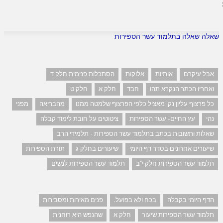
שאלה שאלה בתלמוד עשר הספירות
אבל עיקרם
אותיות
אלוקות
הסתכלות פנימית חלק ד
ואחריו הכתר הנקרא תהו
חבד
חלק א
חלק ט
כל פרצוף עליון נק' מאציל כלפי הפרצוף שלמטה ממנו
מהבריאה
מפני
נהי
עץ החיים- עשר הספירות
ציטוטים על חובת לימוד קבלה
שאלות ותשובות בכתב בתלמוד עשר הספירות - תלמידי הרב
שיעורים אחרונים בסדר דף היומי
שיעורים בחלק ג
תורת הספירות
תלמוד עשר הספירות חלק י"ב
תלמוד עשר הספירות לנשים
הדף היומי בקבלה
בכח ולא בפועל.
פנים מאירות ומסבירות
תלמוד עשר הספירות שיעור
חלק א
שהנפש היא רוחנית