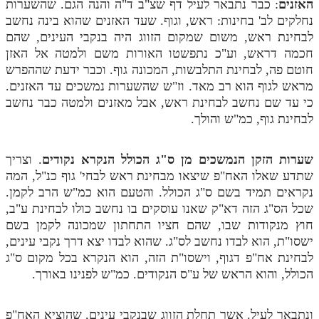
האזנים
: כבר נתבאר לעיל דף שצ"ב ד"ה והנה הגם. שהשערות
נחלקים לב' בחינות: ראש, וגוף. שעד האזנים שהוא בינה נחשב
לבחינת ראש, משום שמקום הזווג היה בנקבי העינים, שהם
חכמה דראש, וע"כ נתפשטו האורות משם ולמטה אל האזן
חוטם פה, לבחינת התלבשות, המכונה גוף. וכבר ידעת שההפרש
מראש לגוף הוא רב מאד. וז"ש שהשערות נמשכים עד האזנים.
כי עד שם נחשב לבחינת ראש, אבל מאזנים ולמטה כבר נחשב
לבחינת גוף, כמ"ש והולך.
שערות הזקן הנמשכים מן ס"ג הכולל הנקרא נקודים
. וצריך
שתדע שאלו האח"פ שיצאו מבחינת ראש לבחי' גוף כנ"ל, המה
נקראים תמיד בשם ס"ג הכולל. והטעם הוא כמ"ש הרב לקמן.
שכל הס"ג הזה דא"ק שאנו עוסקים בו נחשב כולו לבחינת ע"ב,
חוץ מנקודות שבו, שהם חציו התחתון שמכונה לקמן בשם
ישסו"ת, הוא לבדו נחשב לס"ג. שהוא לבדו יצא דרך נקבי עינים,
לבחינת אח"פ דגוף, וישסו"ת הזה, הוא הנקרא בכל מקום ס"ג
הכולל, והוא הראש של ע"ס הנקודים. כמ"ש לפנינו באורך.
ונתבאר לעיל. אשר תחלת הזווג שבנקבי עינים, שהוציא האח"פ