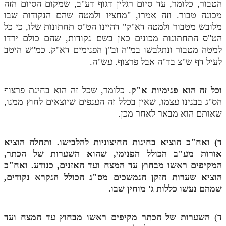
הטבור, כלומר, עד סיום רגלין דגוף דע"ב, שמקום הסיום הזה
מכונה טבור. וזה אמרו, "מחציו ולמטה שהם הנקודות שבו
מלובש מטבור ולמטה דא"ק" דהיינו הט"ס תחתונות שלו, כי כל
הט"ס התחתונות מכונים כאן בשם נקודות, שהם כולם ירדו
למטה מטבור ונתלבשו במ"ה וב"ן הפנימים דא"ק. כמ"ש היטב
לעיל דף ש"צ בד"ה אבל פרצוף. עש"ה.
וכל זה הוא פנימיות א"ק
. כלומר, שכל זה הוא בחינת פרצוף
הס"ג בבנינו עצמו, שאין בכלל זה הענפים שיוצאים לחוץ ממנו,
שאותם הוא מבאר לאחר מכן.
ד) ואח"כ הוציא בחינות החיצוניות להלבישו. ותחלה הוציא
אורות מע"ב הכולל הפנימי, שהוא השערות של הכתר,
המקיפים ראשו מבחוץ עד המצח ועד האזנים, כנודע. ואח"כ
הוציא שערות הזקן הנמשכים מס"ג הכולל הנקרא נקודים,
שמהם נעשו כללות ג' מוחין שבו.
ד)
השערות של הכתר מקיפים ראשו מבחוץ עד המצח ועד