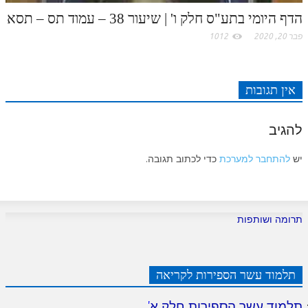
הדף היומי בתע"ס חלק ו' | שיעור 38 – עמוד תס – תסא
פבר 20, 2020
1012
אין תגובות
להגיב
יש
להתחבר למערכת
כדי לכתוב תגובה.
תרומה ושותפות
תלמוד עשר הספירות לקריאה
תלמוד עשר הספירות חלק א
'