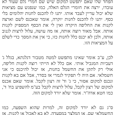
הפחד שלו שאם יתפשט למקום שיש שם חמרי גלם שעוד לא
עובדו, ירצה את חומרי הגלם האלה, כמו שנפגש עם מציאות
שלא יכול עדיין לעבד אותו. יתנו לו להכנס לחנות יהלומים בלי
כסף. יתנו לו להכנס לחנות יוקרה, אומר שאכנס לשם וארצה
לקנות את החליפה היקרה ואין לי את הכסף המספיק לקנות
אותה. אבל מאוד רוצה אותה, אז מה עושה, עלול לרצות לגנוב
אותה, ולכן לא יכנס כלל לחנות כזו, כי אין את המסך כדי לשלם
על המציאות הזו.
לכן, ע"ב אומר שאינו מתפשט למטה מטבור דגלגתא, בגלל ג'
דעביות המגביל אותי. אם כלל לא הייתי רוצה לקנות חליפה,
אולי רק לתקן את החשמל בחנות, אז יכול להיכנס כי אני
חשמלאי. אם היה לי תפקיד לגמרי אז בסדר, אבל אם בא לקנות
ונכנס למקום אסור, כי ג' וד' זה רצון לקבל. אומר שאם אכנס
למקום של רצון לקבל, עלול לרצות לקבל בע"מ להשפיע בח' ד',
כמו חטא אדה"ר. אומר שלא יורד למקום הזה.
ס"ג גם לא יורד למקום זה, למרות שהוא השפעה, כמו
החשמלאי שם, או המלצר במסעדה. לא בא לאכול או לקנות, אז