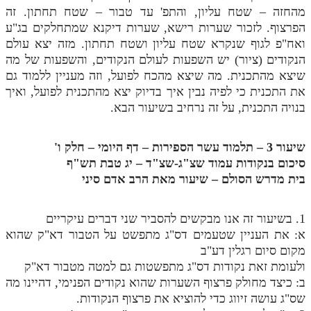
מהחזה – שטח עליון, והתפ' עד טבור – שטח תחתון. זה
הפרצוף. לזכור שערות רישא, שערות דיקנא שמתחלקים בג"ע
ואח"פ לגוף שנקרא שטח עליון ושטח תחתון. מזה יצא עולם
הנקודים (ציור) יש השפעות לעולם הנקודים, והשפעות של מה
שיצא מהתכנית. מה שיצא מהכח לפועל, וזה מעניין ללמוד גם
את התכנית כי לפיה נבין איך בדיוק יצא מהתכנית לפועל, ואיך
בנויה התכנית, על זה נרחיב בשיעור הבא.
שיעור 3 – תלמוד עשר הספירות – דף היומי – חלק ו'
סיכום בנקודות עמוד שצ"ג-שצ"ד – יג טבת תש"ף
בית מדרש הסולם – שיעור מאת הרב אדם סיני
1. בשיעור זה אנו מבקשים להסביר שני דברים עיקריים
א: את העניין שטעמים דס"ג מתפשט על הטבור דא"ק שהוא
מקום סיום רגלין דע"ב
ולעומת זאת נקודות דס"ג מתפשטות גם למטה מטבור דא"ק
ב: כיצד מחולק פרצוף השערות שהוא נקודים הפנימי, דהיינו מה
שס"ג עושה זיווג כדי להוציא את פרצוף הנקודות.