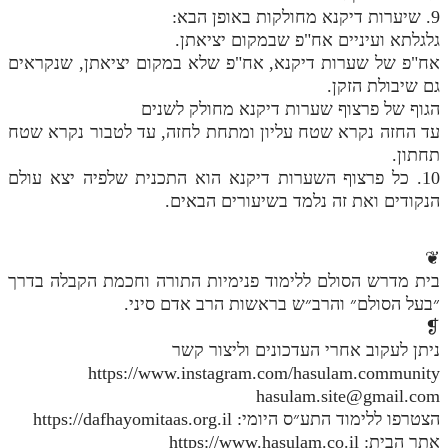
9. שיערות דיקנא מחולקות באופן הבא:
גלגלתא ועיניים אח"פ שבמקום יציאתן.
אח"פ של שערות דיקנא, אח"פ שלא במקום יציאתן, שנקראים
גם שיבולת הזקן.
הגוף של פרצוף שערות דיקנא מחולק לשנים
עד החזה נקרא שטח עליון ומתחת לחזה, עד לטבור נקרא שטח
תחתון.
10. כל פרצוף השערות דיקנא הוא התכנית שלפיה יצא עולם
הנקודים ואת זה נלמד בשיעורים הבאים.
❦
בית מדרש הסולם ללימוד פנימיות התורה וחכמת הקבלה בדרך
״בעל הסולם״ והרב״ש בראשות הרב אדם סיני.
❡
ניתן לעקוב אחרי העדכונים וליצור קשר
https://www.instagram.com/hasulam.community
hasulam.site@gmail.com
הצטרפו ללימוד התע״ס היומי: https://dafhayomitaas.org.il
אתר הבית: https://www.hasulam.co.il