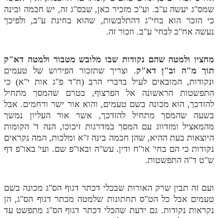
לאתר ספר הרב
שמס"ג יעשה ע"ב. וע"כ מזכיר כאן, שבס"ג זה, יש חכמה ובינה
כי הזכר הוא בחי"ג דהתלבשות, שהוא בחינת ע"ב, ולפיכך
דף היומי בזוהר הקדוש
נעשה אח"כ לבחי' ע"ב. וזכור זה.
מחציו ולמטה שהם נקודות שבו מלובש מטבור ולמטה דא"ק
תוך מ"ה וב"ן דא"ק
. וצריך שתזכור הפירוש של טעמים
ונקודות, המובאים לעיל בדברי הרב (ח"ד פ"ג אות י"א) כי
התפשטות הראשונה אל הפרצוף, בטרם שהמסך מתחיל
להזדכך, הוא מכונה בשם טעמים, והוא אור ישר ורחמים. אבל
בשעה שהמסך מתחיל להזדכך, אשר אור העליון נמשך
מהמאציל ומזדווג עם המסך במדרגות זיכוכו, הנה ד' הקומות
היוצאות בעת ההיא, שהן חכמה בינה ז"א ומלכות, המה נקראים
נקודות כי הם בחי' או"ח ודין. עש"ה ובאו"פ שם. ועי' באו"פ דף
ש"ט ד"ה התפשטות.
ועם זה תבין שרק האורות שבכלי דכתר דגוף הס"ג מכונה בשם
טעמים אבל כל הט"ס תחתונות שלמטה מכתר דגוף הס"ג, הן
נקראות נקודות. גם ידעת שהכלי דכתר דגוף הס"ג מתפשט עד