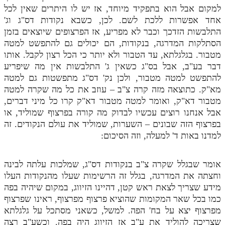
למקום אבל הוא בתפקיד מיוחד, אז יש לו היתרים שאין לכל
אחד אפשרות ללכת לשם. לכן, כשבא נקודות דס"ג וג'
התלבשות הזדכך וכבר לא מפריע, אז הפרצופים שיוצאים בזמן
הסתלקות המדרגה, בנקודות, הם יכולים גם להתפשט למטה
מטבור. בגלגלתא, עד הטבור ולא יותר כי הכל רצון לקבל. אותו
דבר בע"ב, אבל בס"ג כשאין ג' התלבשות אין מה שיפריע
להתפשט למטה מטבור, ולכן נק' דס"ג מתפשטות גם למטה
מא"ק. כתוצאה מזה קרה צ"ב – עוזב את כל מה שקרה למטה
מטבור דא"ק, ואומר למטה מטבור דא"ק קרו כל מיני דברים,
אבל אנחנו רוצים עכשיו לבדוק מה קורה בפרצוף שמוליד, או
בפרצוף הזה שבונים – השערות, שמוליד את עולם הנקודים. זה
למדנו באות ד' למעלה, וזה הסיכום:
אומר שבגלל שקרה צ"ב בנקודות דס"ג, שמלכות עלתה לבינה
וחצתה את המדרגה, בגלל זה הרשימות שעלו מהנקודות העלו
מידע שצריך לצאת ראש קטן, דהיינו הזיווג, במקום שיהיה בפה
כמו בכל שאר המקומות שהוציא פרצוף מפרצוף, ראינו שפרצוף
מפרצוף יצא על בח' הפה. למשל, כשאני מסתכל על גלגלתא
שצריכה להוליד את ע"ב אז הזיווג היה בפה. וכשע"ב רצה