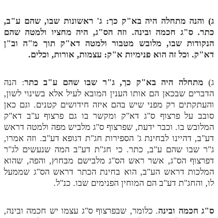
מנוע חיפוש בספרים
ג) והנה מתחלה היה בא"ק כך: ג' ראשונות שבו, שהם ע"ב,
כתר. ס"ג חכמה ובינה. וזה הס"ג, היה מחציו ולמטה שהם
תלמוד עשר הספירות בעיון
הנקודות שבו, מלובש מטבור ולמטה דא"ק תוך מ"ה וב"ן
דא"ק. וכל זה הוא פנימיות א"ק: עצמות, אורות, וכלים.
תלמוד עשר הספירות חלק א
תע"ס חלק ב' עיון
ג)
מתחלה היה בא"ק כך, ג"ר שבו שהם ע"ב כתר
: הנה
תע"ס חלק ג' עיון
הדברים שבכאן הם אותו הענין המובא לעיל אלא בשינוי לשון,
והעתקתים רק מפני שיש בהם איזה חידושים קטנים. וגם כאן
תלמוד עשר הספירות חלק ד
סובב על פרצוף ס"ג דא"ק ומקשר בו גם פרצוף ע"ב דא"ק
המלובש בו. וכבר ידעת, שפרצוף ס"ג מלביש מפה ולמטה דראש
תלמוד עשר הספירות חלק ה
דע"ב, דהיינו לבחינת ג' הספירות חג"ת דגופא דע"ב. וזה אמרו,
תלמוד עשר הספירות חלק ו
ג"ר שבו שהם ע"ב, כתר. כי חג"ת דע"ב המה שנעשים לג"ר
דפרצוף הס"ג, אשר ראש הס"ג מלבישם מבחוץ, והפה, שהוא
תלמוד עשר הספירות חלק ז
המלכות דראש הע"ב, הוא בחינת הכתר דראש הס"ג שממעל
תלמוד עשר הספירות חלק ח
לו, והחג"ת דע"ב הם המוחין הפנימים שבו. כנ"ל.
תלמוד עשר הספירות חלק ט
ס"ג חכמה ובינה
. כלומר, שבפרצוף ס"ג עצמו יש חכמה ובינה,
תלמוד עשר הספירות חלק י