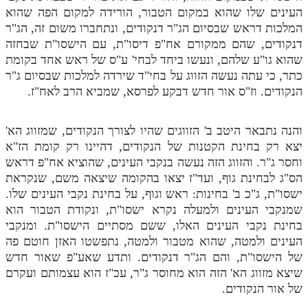
העינים שלו שהוא במקום הטבור, הורידה למקום הפה שהוא
המלכות דראש שבסיום הג"ר דנקודים, ונתחברו משום זה, הג"ר
דנקודים, שהם ממקורם אח"פ דיסו"ת, עם הישסו"ת שבחזה
שהוא גו"ע שלהם, ונעשו ביחד לבחי' ע"ס של ראש אחד בקומת
כתר, כי עתה נעשה הזווג על בחי"ד שירדה למלכות שבסיום ג"ר
הנקודים. וז"ס אור חדש דבקע לפרסא, שמביא הרב לאח"ז.
והנה נתבאר היטב ב' הזווגים שהיו לצורך הנקודים, שמזווג הא'
יצא רק בחינת הקטנות של הנקודים, דהיינו רק קומת הז"א
וחסר ג"ר. והזווג הזה נעשה בנקבי העינים, שהוציא אח"פ דראש
הס"ג לבחינת גוף, ועד"ז יצאו בהקומה שיצאה משם, שנקראת
ישסו"ת, ג"כ ב' בחינות: ראש וגוף, על בחינת נקבי העינים שלו.
שמנקבי העינים ולמעלה נקרא ישסו"ת, ונקודת הטבור הוא
בחינת נקבי העינים האלו, ששם מסתיים הישסו"ת. ומנקבי
העינים ולמטה, שהוא מטבור ולמטה, נתפשטו האזן חוטם פה
של הישסו"ת, והם הג"ר דנקודים. ותדע שאע"פ שאור חדש
שיצא מזווג הא' הזה הוא מחוסר ג"ר, עכ"ז הוא עצמותם ועקרם
של אור הנקודים.