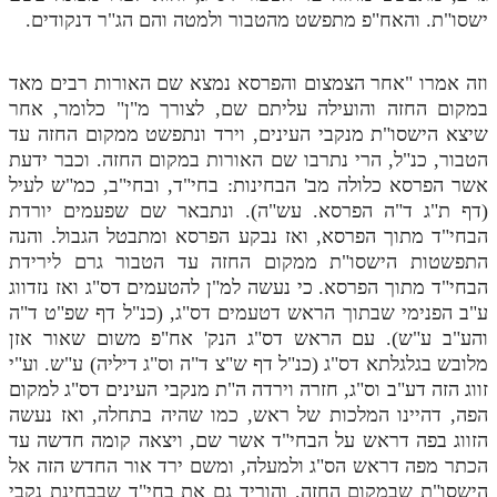
לאתר ספר הרב
ישסו"ת. והאח"פ מתפשט מהטבור ולמטה והם הג"ר דנקודים.
דף היומי בזוהר הקדוש
וזה אמרו "אחר הצמצום והפרסא נמצא שם האורות רבים מאד
במקום החזה והועילה עליתם שם, לצורך מ"ן" כלומר, אחר
שיצא הישסו"ת מנקבי העינים, וירד ונתפשט ממקום החזה עד
הטבור, כנ"ל, הרי נתרבו שם האורות במקום החזה. וכבר ידעת
אשר הפרסא כלולה מב' הבחינות: בחי"ד, ובחי"ב, כמ"ש לעיל
(דף ת"ג ד"ה הפרסא. עש"ה). ונתבאר שם שפעמים יורדת
הבחי"ד מתוך הפרסא, ואז נבקע הפרסא ומתבטל הגבול. והנה
התפשטות הישסו"ת ממקום החזה עד הטבור גרם לירידת
הבחי"ד מתוך הפרסא. כי נעשה למ"ן להטעמים דס"ג ואז נזדווג
ע"ב הפנימי שבתוך הראש דטעמים דס"ג, (כנ"ל דף שפ"ט ד"ה
והע"ב ע"ש). עם הראש דס"ג הנק' אח"פ משום שאור אזן
מלובש בגלגלתא דס"ג (כנ"ל דף ש"צ ד"ה וס"ג דיליה) ע"ש. וע"י
זווג הזה דע"ב וס"ג, חזרה וירדה ה"ת מנקבי העינים דס"ג למקום
הפה, דהיינו המלכות של ראש, כמו שהיה בתחלה, ואז נעשה
הזווג בפה דראש על הבחי"ד אשר שם, ויצאה קומה חדשה עד
הכתר מפה דראש הס"ג ולמעלה, ומשם ירד אור החדש הזה אל
הישסו"ת שבמקום החזה, והוריד גם את בחי"ד שבבחינת נקבי