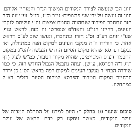
וזווג הב' שנעשה לצורך הנקודים המשיך הג"ר והמוחין אליהם.
וזווג זה נעשה על ידי שני פרצופים: ע"ב וס"ג, כנ"ל. וע"י זווג הזה
חזר ונתחבר הפירוד שנתהווה מחמת צמצום נה"י ועליתם לנקבי
העינים, דהיינו הגו"ע והאח"פ שנפרשו זה מזה, לראש וגוף,
שע"י זווגם דע"ב וס"ג חזרו ונתחברו, ונעשו שוב לע"ס דראש
אחד. כי הורידו ה"ת מנקבי העינים למקום הפה כמתחלה, ואז
נבקע הפרסא שהוא מקום הסיום החדש הנעשה להס"ג במקום
החכמה דע"ס המסיימים, שהוא מקור הטבור, כמ"ש לעיל (דף
ת"ג ד"ה הפרסא, ע"ש). ועתה נתבטל הגבול החדש הזה, כי כמו
שירדה הבחי"ד מנקבי העינים למקום הפה בראש הס"ג כן ירדה
הבחי"ד ממקום הטבור והפרסא למקום הסיום רגלים דא"ק
כמתחלה.
סיכום שיעור 10 בחלק ו':
היום למדנו על התחלת המבנה של
עולם הנקודים, כאשר עסקנו רק בבח' הראש של עולם
הנקודים.