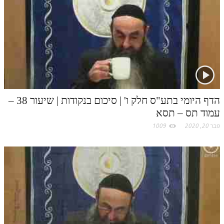
הדף היומי בתע"ס חלק ו' | סיכום בנקודות | שיעור 38 –
עמוד תס – תסא
פבר 20, 2020
1009