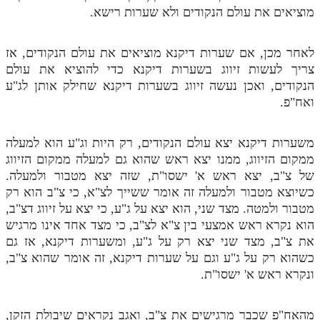
מוציאים את עולם הנקודים ולא שערות רישא.
לאחר מכן, אם שערות דיקנא מוציאים את עולם הנקודים, אז
צריך לעשות זיווג בשערות דיקנא כדי להוציא את עולם
הנקודים, ואכן נעשה זיווג בשערות דיקנא שחילק אותן לג"ע
ואח"פ.
משערות דיקנא יצא עולם הנקודים, רק היות וג"ע הוא למעלה
ממקום הזיווג, ממנו יצא ראש שהוא גם למעלה ממקום הזיווג
של צ"ב, יצא ראש א' ישסו"ת, שזה יצא מטבור ולמעלה.
כשיוצא מטבור ולמעלה זה אומר ששייך לצ"א, כי צ"ב הוא רק
מטבור ולמטה. מצד שני, הוא יצא על ג"ע, כי יצא על זיווג דצ"ב,
הוא נקרא ראש אמצעי בין צ"א לצ"ב, כי מצד אחד אינו מרגיש
את צ"ב, מצד שני יצא רק על ג"ע, ומשערות דיקנא, אז גם
כשהוא רק על ג"ע וגם על שערות דיקנא, זה אומר שהוא צ"ב,
ונקרא ראש א' ישסו"ת.
מהאח"פ שכבר מרגישים את צ"ב, ואגב נקראים שיבולת הזקן,