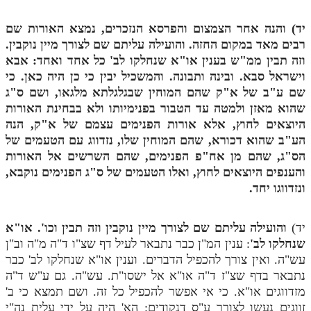
מנוע חיפוש בספרים
יד) והנה אחר הצמצום והפרסא הנזכרים, נמצא האורות שם
רבים מאד במקום החזה. והועילה עליתם שם לצורך מיין נוקבין.
תלמוד עשר הספירות בעיון
וזה תבין ממ"ש בענין או"א שנחלקו לב' כל אחד ואחד: אבא
וישראל סבא. ובינה ותבונה. והמשכיל יבין כי כן היה כאן. כי
תלמוד עשר הספירות חלק א
שם ע"ב של א"ק שהם המוחין שבגלגלתא מלגאו, ושם ס"ג
תע"ס חלק ב' עיון
שהוא מאזן ולמטה עד הטבור בפנימיותו ולא בבחינת האורות
היוצאים לחוץ, אלא אורות הפנימים עצמם של א"ק, הנה
תע"ס חלק ג' עיון
הע"ב שהוא דכורא, שהם המוחין שלו, נזדווג עם הטעמים של
תלמוד עשר הספירות חלק ד
הס"ג, שהם מן אח"פ הפנימים, שהם השרשים אל האורות
והענפים היוצאים לחוץ, ואלו הטעמים של ס"ג הפנימים נוקבא,
תלמוד עשר הספירות חלק ה
ונזדווגו יחד.
תלמוד עשר הספירות חלק ו
יד)
והועילה עליתם שם לצורך מיין נוקבין וזה תבין וכו'. או"א
תלמוד עשר הספירות חלק ז
שנחלקו לב'
: ענין המ"ן כבר נתבאר לעיל דף שצ"ו ד"ה מ"ה וב"ן
תלמוד עשר הספירות חלק ח
עש"ה. ואין צורך להכפיל הדברים. וענין או"א שנחלקו לב' כבר
נתבאר בדף שצ"ז ד"ה או"א אל ישסו"ת. עש"ה. גם ע"ש ד"ה
תלמוד עשר הספירות חלק ט
מזדווגים או"א. כי אי אפשר להכפיל כל זה. ושם תמצא כי ב'
זווגים נעשו לצורך ע"ס דנקודים: הא' היה על ידי עלית נה"י
תלמוד עשר הספירות חלק י