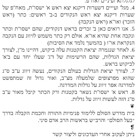
לגלגלתא ועיניים ואח"פ.
4. מגל' ועייים דשערות דיקנא יצא ראש א' ישסו"ת, מאח"פ של
שערות דיקנא יצא ראש הנקודים ב-ב' ראשים: כתר (ראש
הזכר) ואו"א (ראש הנקבה)
5. אנו רואים כאן ב' זכרים בראש דנקודים, שהם ישסו"ת וכתר
ונקבה אחת שהיא או"א. אולם רק כתר משמש לזיווג עם הנקבה
הנקראת או"ו ( בהמשך נלמד את הסיבות)
6. לאחר שנגמרה יציאת הקטנות עלה ביקוש, דהיינו מ"ן, לצורך
יציאת הגדלות, שהם הרשימות של ד'ג' שעלו יחד עם ב'א'
לביקוש בראש.
7. לצורך יציאת הגדלות בעולם הנקודים, נעשה זיווג ע"ב ס"ג
שהוא מפרצופים שלמעלה מצ"ב, ואור גדול זה שמתפשט
למדרגה אפר זיווג על גדלות המדרגה.
8. ראש א' ישסו"ת נשאר בקטנות ורק הכתר קיבל מאור ע"ב
ס"ג הזה לעשות זיווג על גדלות.
❦
בית מדרש הסולם ללימוד פנימיות התורה וחכמת הקבלה בדרך
״בעל הסולם״ והרב״ש בראשות הרב אדם סיני.
❡
ניתן לעקוב אחרי העדכונים וליצור קשר