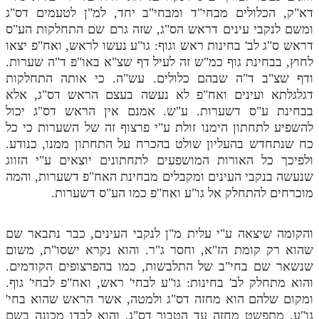
דא"ק, הכלולים מבחי"ד ומבחי"ב יחד, למ"ן לטעמים דס"ג
תלמוד עשר הספירות חלק יא
ומשם לנקבי עינים דראש הס"ג, שזה גרם שם התחלקות הע"ס
דראש ס"ג לב' בחינות ראש וגוף: גו"ע נעשו לראש, ואח"פ יצאו
תלמוד עשר הספירות חלק יב
לחוץ, בבחינת גוף כמ"ש זה לעיל דף שצ"א באו"פ ד"ה שערות.
תלמוד עשר הספירות חלק יג
ודף שצ"ב ד"ה שבהם כלולים. עש"ה. כי אותה התחלקות
דגלגלתא ועינים ואח"פ לא נעשה בעצם הראש דס"ג, אלא
תלמוד עשר הספירות חלק יד
בבחינת ע"ס דשערות. ע"ש. אמנם אין הראש דס"ג יכול
להשפיע לתחתון הימנו זולת ע"י פרצוף זה של השערות כי כל
תלמוד עשר הספירות חלק טו
כח שנתחדש בהעליון שולט בהכרח על התחתון ממנו, כנודע.
תלמוד עשר הספירות חלק טז
ולפיכך כל האורות המושפעים לתחתונים יוצאים ע"י הזווג
שנעשה בנקבי העינים ומקבלים מבחינת האח"פ דשערות, והמה
בית שער הכוונות
מוכרחים להתחלק אל גו"ע ואח"פ כמו הע"ס דשערות.
אודות האתר
והקומה שיצאה ע"י עלית מ"ן לנקבי העינים, כבר נתבאר שם
אודות האתר
שהוא רק קומת הז"א, וחסר ג"ר. והוא נקרא ישסו"ת, משום
שנשאר שם בחי"ב של התלבשות, כמו בהפרצופים הקודמים.
בעל הסולם
והוא מתחלק לב' בחינות: גו"ע לבחי' ראש, ואח"פ לבחי' גוף.
אתר הבית
ומקום שלהם הוא מחזה דס"ג ולמטה, אשר הראש שהוא בחי'
גו"ע, מתפשט מחזה עד הטבור דס"ג, והוא לבדו מכונה בשם