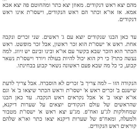
מהם יצא ראש דנקודים. מאוזן יצא כתר ומהחוטם פה יצא אבא
אמא. אז או"א וכתר הם ראש הנקודים, וישסו"ת אינו ראש
דנקודים.
עד כאן הבנו שנקודים יוצא עם ג' ראשים. שני זכרים ונקבה
אחת. ראש א' ישסו"ת הוא זכר ראשון, אבל זכר מופשט. ראש
הכתר הוא הזכר שבא בקשר עם או"א ובינו ובינם יש זיווג. למה
נעשה כתר? כי רק הוא יכול להיות בעולה ויורד וישסו"ת נשאר
קבוע, כי כל מה שבא פעם ראשונה נשאר קבוע בבחינתו.
הנקודה הזו – למה צריך ב' זכרים לא הוסברה. אבל צריך לדעת
שישנם ב' זכרים ראש א' ישסו"ת וראש הכתר שיצאו ב' א' וגם
או"א יצאו ב' א' אבל נקראים ראש הנקבה. עד כאן הבנו
שהראשים של עולם הנקודים יוצאים על שערות דיקנא,
שמחולקות לג"ע ואח"פ. מג"ע יצא ראש א' ישסו"ת מטבור
ולמעלה, ומאח"פ של שערות דיקנא יצאו כתר ואו"א שלהם
קוראים ראש הנקודים.