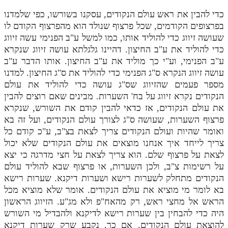
כדי להבין את ראש עולם הנקודים, עסקנו בשורשו, כפי שלמדנו
בפרצופים הקודמים, שכל פרצוף שנולד הוא מהפרצוף הקודם לו
שעושה זיווג כדי להוליד אותו, כמו למשל ע"ב הפנימי עשה זיווג
כדי להוליד את ע"ב החיצון. דהיינו גלגלתא עושה זיווג שנקרא
ע"ב הפנימי, וע"י כך מוליד את ע"ב החיצון. אותו הדבר ע"ב
עושה זיווג הנקרא ס"ג הפנימי כדי להוליד את ס"ג החיצון. למדנו
מספר פעמים שהזיווג שס"ג עושה כדי להוליד את עולם
הנקודים נקרא זיווג על בח' השערות. מבינים שאם רוצים להבין
את עולם הנקודים, אז כדאי להבין קודם את השורש, שנקרא
פרצוף השערות, שעושה ס"ג לצורך עולם הנקודים, ועל זה בא
ואומר שהיות ועולם הנקודים צריך לצאת בצ"ב, ע"כ קודם כל
צריך לייחד איך אנחנו מוצאים את עולם הנקודים שלא יכול
לצאת על פרצוף שלם. הוא צריך לצאת על חצי מדרגה כי יצא
על רשימות צ"ב, ולכן השערות, או פרצוף שבא להוליד עולם
הנקודים מתחלק לשערות רישא ושערות דיקנא. שערות רישא
בא לומר מי מוציא את עולם הנקודים. אומר שלא מוציא מכל
הראש אל מחצי ראש, רק מהאח"פ ולא מג"ע. הזיווג הראשון
היה כדי להבחין בין שערות רישא לדיקנא ולהבדיל מי השורש
להוצאת עולם הנקודים. אם כך, נקבע שרק שערות דיקנא