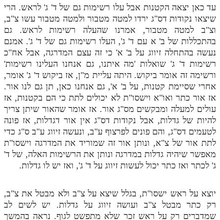
עד כאן יצאה הקטנות אבל עלו רשימות גם של ד' ג' לראש. הרי
שיצאו נקודות דס"ג ירדו למטה מטבור ולמטה מטבור עשו צ"ב,
וצ"ב למטה מטבור, אמרנו שהעלה רשימות לראש. גם
בהתכללות של ב' א עם ד' ג', העלו רשימות גם של ד' ג'. אמנם
נעשה בהתחלה זיווג על ב' א' כי זה עצם המדרגה, אבל אח"כ
רשימות ד' ג' שואלות 'מה איתנו, גם אנחנו העלינו רשימות'
ורשימה זה אומר ביקוש. היתה עליית מ"ן, אז ביקוש ד' ג' אומר,
אחרי שסיימת קטנות, על ב' א', גם אנחנו כאן, תן גם לנו אור.
אז אור כתר ואו"א וישסו"ת לא יכולים לתת כי הם בקטנות, אז
עולים למעלה ומבקשים מס"ג אור. אז אומר שהאור שיתן צריך
להיות של גדלות, אבל נקודות דס"ג אין אור דגדלות, אז פונה
לטעמים דס"ג, והם פונים לפרצוף ע"ב, ונעשה זיווג ע"ב ס"ג כדי
לתת אור של צ"א, ונותן אור זה שמוריד את המדרגה וישסו"ת
מאפשר שיהיה גדלות במדרגה ונותן את הרשימות האלה, של ד'
ג' לכתר ואז כתר יכול לעשות זיווג על ד' ג', ואז יש לו גדלות.
יוצא על ראש ישסו"ת, בגלל שיצא על צ"ב ולא מבטל את צ"ב,
רק כתר מבטל צ"ב ועושה זיווג על גדלות. יש לשים לב
שמדברים רק על ראש זכר שלא מתפשט לגוף. נראה בהמשך