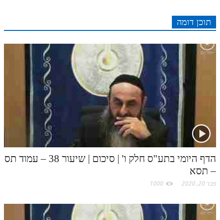
e
I
e
r
o
p
r
o
תוכן דומה
n
s
k
p
k
t
.
c
o
m
הדף היומי בתע"ס חלק ו' | סיכום | שיעור 38 – עמוד תס
– תסא
פבר 20, 2020
1000