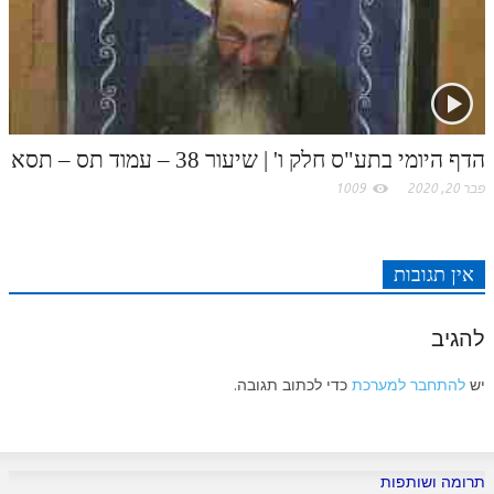
הדף היומי בתע"ס חלק ו' | שיעור 38 – עמוד תס – תסא
פבר 20, 2020
1009
אין תגובות
להגיב
יש
להתחבר למערכת
כדי לכתוב תגובה.
תרומה ושותפות