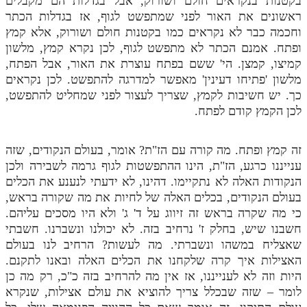
בקטנות בנקראים חולם ושורוק, אבל בגדלות הם מקבלים
ראשונים את האור לפני שמתפשט לגוף, אז בגדלות הכתר
וחכמה כבר לא נקראים כמו בקטנות חולם ושורוק, אלא קמץ
ופתח. אמנם הכתר לא מתפשט לגוף, לכן נקרא קמץ, מלשון
קמיצו, קמצן. הי' ששם בפתח עוצרת את האור, אבל הפתח,
מלשון 'פתיחו דעינין' מאפשר למדרגה להתפשט. לכן נקראים
כך. יש חשיבות לקמץ, שצריך לעצור לפני שמחליט להתפשט,
לכן הקמץ קודם לפתח.
זה קמץ ופתח. מה קורה עם הז"ת? אומר, בעולם הנקודים, שזה
ענייננו כרגע, הז"ת, הינו ההתפשטות לגוף גרמה לשבירה ולכן
הנקודות האלה לא נתקיימו. דהינו, לא ידעתי לנענע את הכלים
בעולם הנקודים, בכלים האלה של לחיות את מה שקורה בראש,
כי מה שקרה בראש זה זיווג על ד' ג' ולא היו מסכים עליהם.
חשבנו שיש, בחלק ז' נרחיב בזה. לא יכולנו ונשברנו. חשבתי
שאצליח במשהו ונשברתי. מה לעשות? הרחיב לנו בעולם
האצילות איך קרה שלקחנו את הכלים האלה ובאנו לתקנם.
היות וזה לא לענייננו, אז אין מה להרחיב בזה כ"כ, רק מה כן
לומר – שזה שבכלל צריך להוציא את עולם אצילות, שנקרא