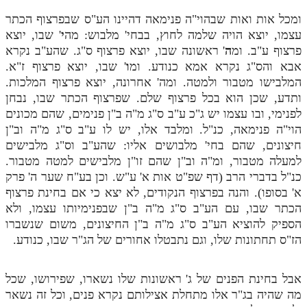
ומכל אות ואות שבהוי"ה פנימאה דהיינו הע"ס שבפרצוף הכתר
עצמו, יוצא הויה שלמה לחוץ, בבחי' מלבוש: מה
י
' שבו, יוצא
פרצוף ע"ב. ומ
ה
' ראשונה שבו, יוצא פרצוף ס"ג. שהע"ב נקרא
אבא והס"ג נקרא אמא כנודע. ומ
ו
' שבו, יוצא פרצוף ז"א.
המלבישו מטבור ולמטה. ומה' אחרונה, יוצא פרצוף המלכות.
ותדע, שכן הוא בכל פרצוף שלם. שפרצוף הכתר שבו, נבחן
לפנימי, ובו עצמו יש ג"כ ע"ב ס"ג מ"ה ב"ן פנימים, שהם מכונים
הוי"ה פנימאה, כנ"ל. ומלבד אלו, יש לו ע"ב ס"ג מ"ה וב"ן
חיצונים, שהם בחי' מלבושים אליו: שהע"ב וס"ג מלבישים
למעלה מטבור, ומ"ה וב"ן שהם זו"ן מלבישים למטה מטבור.
כנ"ל בדברי הרב (דף שפ"ט אות א' ע"ש. וכן בע"ח שער ה' פרק
א' בסופו). והנה בפרצוף הנקודים, לא יצא כי אם בחינת פרצוף
הכתר שבו, עם הע"ב ס"ג מ"ה ב"ן שבפנימיותו עצמו, ולא
הספיק להוציא הע"ב ס"ג מ"ה ב"ן החיצונים, משום שנשברו
הז"ס תחתונות שלו, וגם נתבטלו אחורים של הג"ר שבו, כנודע.
אבל בחינת הפנים של ג' ראשונות שלו נשארו, שפירושו, שכל
מה שהיה בג"ר אלו מתחלת אצילותם נקרא פנים, וכל זה נשאר