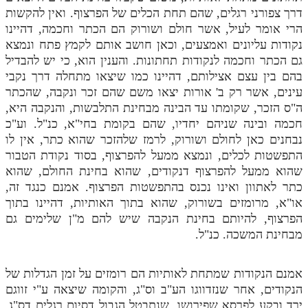
דרך צפורני רגלים, שהם תחת הכלים של הפרצוף. ואין להקשות
תלמוד עשר הספירות חלק יא
הרי אומר לעיל, אשר חולם ושורוק הם הכתר וחכמה, דהיינו
נקודות עליונים ואמצעים, וכאן חושב אותם לקמץ פתח ונמצא
תלמוד עשר הספירות חלק יב
גם הכתר וחכמה לנקודות תחתונות. והענין הוא, כי יש להבדיל
תלמוד עשר הספירות חלק יג
בהם בין עצם אצילותם, דהיינו כמו שיצאו מתחלה דרך נקבי
עינים, אשר רק ב' אורות יצאו משם שהם זכר ונקבה, שהכתר
תלמוד עשר הספירות חלק יד
ה"ס הזכר, שקומתו עד הבינה מבחינת התלבשות, והנקבה היא,
חכמה ובינה שניהם יחדיו, שהם בקומת בחי"א, כנ"ל. וע"כ
תלמוד עשר הספירות חלק טו
נבחנים כאן לחולם ושורוק, לרמז שלהזכר שהוא כתר, אין לו
תלמוד עשר הספירות חלק טז
התפשטות לכלים, ונמצא ממעל להפרצוף, בסוד נקודת הטבור
שהוא ממעל להפרצוף דנקודים, שהוא בחינת החולם, שהוא
בית שער הכוונות
כתר לאתוון ואינו נכנס בהתפשטות הפרצוף. אמנם כנגד זה,
או"א, מרומזים בשורוק, שהוא בתוך האותיות, דהיינו בתוך
אודות האתר
הפרצוף, להיותם בחינת הנקבה שיש להם מ"ן שלימים גם
מבחינת המשכה. כנ"ל.
אודות האתר
בעל הסולם
אמנם הנקודות שמתחת לאותיות הם רומזים על זמן הגדלות של
אתר הבית
הנקודים, אחר שנזדווגו הע"ב וס"ג, והקומה שיצאה ע"י זווגם
ירד ובקע לפרסא שפירושו, שנתבטל הגבול דסיום רגלים דס"ג,