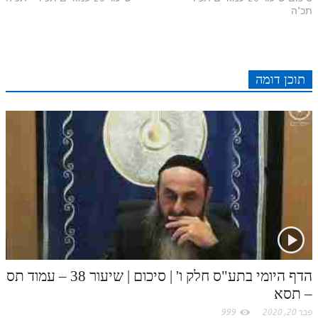
r
e
n
b
l
p
תכ"ה
c
d
r
t
e
o
A
e
r
t
l
o
e
e
I
e
r
o
p
r
o
תוכן דומה
n
s
k
p
k
t
.
c
o
m
הדף היומי בתע"ס חלק ו' | סיכום | שיעור 38 – עמוד תס
– תסא
פבר 20, 2020
999