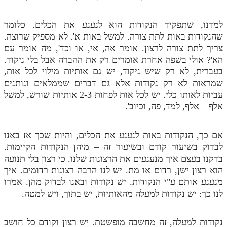
למדנו, שתפקיד הנקודות הוא לנענע את הכלים. כלומר
שהנקודות באות לתת צורה. למשל באות א'. לא מספיק שרוצה.
צריך לתת צורה לרצון. אומר אה, אי, או וכד', מה אומר עם
הא'? אולי בשפה אחרת אומרים רק את ההברה אבל בלי ניקוד.
בעברית, לא רק שיש ניקוד, יש גם אותיות מילוי לכל אות,
שמראות לא רק נקודות אלא גם דברים שממלאים ונותנים
עביות לאותו כלי. יש לכל אות לפחות 2-3 אותיות שורש, למשל
אלף – אלף, למד, פה, וכיוב'.
אם כך, הנקודות באות לנענע את הכלים, והיות שכך אז באנו
לבדוק בשיעור קודם ובשיעור זה – מיהן הנקודות הקיימות.
בדקנו בעצם איך מנענעים את הרצונות שלנו. כי רצון בלי תנועה
הוא רצון ישן, רדום או מת. יש לנו הרבה רצונות רדומים. איך
מנענע אותם ע"י הנקודות. יש נקודות ובאנו לבדוק מהן. אמרו
לנו כך: יש נקודות למעלה מהאותיות, יש בתוך, ויש למטה.
נקודות למעלה, זה מחשבה מופשטת. יש רצון וקודם כל חושב