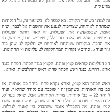
פעם עובר ומסתכל עליה אבל הרצון לא ממש נע בתוכי. לא
מגיע לזה.
זה למדנו בשיעור הקודם. בא לספר לנו, בשיעור זה, על הנקודות
שמתחת לאותיות, שצריכות לנענע את 'והשבות אל לבבך', שזה
אומר, שכשאעשה את הפעולות, זה לאוו דווקא הפעולות
המעשיות, אלא שההארה תרד ללב, שירגיש יודע, מרגיש, חי
את הדבר. בנקודות שמתחת לאותיות יש חלוקה לג' שהן בח'
ג"ר ועוד 6. סה"כ 9 נקודות המתחלקות ל2 עליונות ו7 תחתונות.
ה2 העליונות קוראים קמץ ופתח. הקמץ כנגד הכתר. הפתח כנגד
או"א. דהיינו, כנגד ראש הכתר שהוא ראש דהתלבשות, ואו"א.
ראש הכתר הוא קמץ, ואו"א נקרא פתח. ביחד כב' אותיות, או
כב' בח' האותיות, כשקמץ זה ו' שוכבת עם נקודה שהיא י', ועוד
ו' יחד 22 – כב' אותיות, צורות האותיות. אבל, שואל בעה"ס,
קודם אמרת שכתר זה חולם ואו"א זה שורוק. עכשיו אומר שהם
קמץ ופתח. מה ההבדל? אומר שההבדל בין קטנות לגדלות.