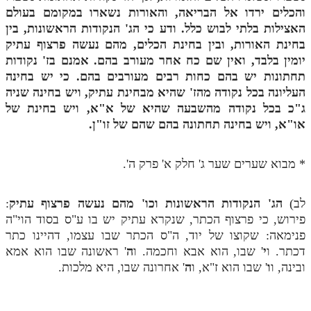
והכלים ירדו אל הבריאה, והאורות נשארו במקומם בעולם
האצילות בלתי לבוש כלל. ודע כי הג' הנקודות הראשונות, בין
בחינת האורות, ובין בחינת הכלים, מהם נעשה פרצוף עתיק
יומין בלבד, ואין שם כח אחר מעורב בהם. אמנם בז' נקודות
תחתונות יש בהם כחות רבים מעורבים בהם. כי יש בחינה
העליונה בכל נקודה מהז' שהיא מבחינת עתיק, ויש בחינה שניה
ג"כ בכל נקודה מהשבעה שהיא של א"א, ויש בחינת של
או"א, ויש בחינה תחתונה בהם שהם של זו"ן.
* מבוא שערים שער ג' חלק א' פרק ה'.
לב)
הג' הנקודות הראשונות וכו' מהם נעשה פרצוף עתיק
:
פירוש, כי פרצוף הכתר, שנקרא עתיק יש בו ע"ס בסוד הוי"ה
פנימאה: שקוצו של יוד, ה"ס הכתר שבו עצמו, דהיינו כתר
דכתר. ו
י
' שבו, הוא אבא וחכמה. ו
ה
' ראשונה שבו הוא אמא
ובינה, ו
ו
' שבו הוא ז"א, ו
ה
' אחרונה שבו, היא מלכות.