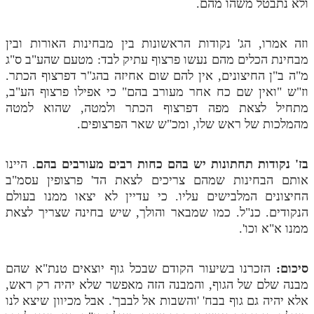
ולא נתבטל משהו מהם.
וזה אמרו, הג' נקודות הראשונות בין מבחינות האורות ובין
מבחינת הכלים מהם נעשו פרצוף עתיק לבד: מטעם שהע"ב ס"ג
מ"ה ב"ן החיצונים, אין להם שום אחיזה בהג"ר דפרצוף הכתר.
וז"ש "ואין שם כח אחר מעורב בהם" כי אפילו פרצוף הע"ב,
מתחיל לצאת מפה דפרצוף הכתר ולמטה, שהוא למטה
מהמלכות של ראש שלו, ומכ"ש שאר הפרצופים.
בז' נקודות תחתונות יש בהם כחות רבים מעורבים בהם
. היינו
אותם הבחינות שמהם צריכים לצאת הד' פרצופין עסמ"ב
החיצונים המלבישים עליו. כי עדיין לא יצאו ממנו בעולם
הנקודים. כנ"ל. כמו שמבאר והולך, שיש בחינה שצריך לצאת
ממנו א"א וכו'.
סיכום:
הזכרנו בשיעור הקודם שבכל גוף יוצאים טנת"א שהם
מבנה שלם של הגוף, והמבנה הזה מאפשר שלא יהיה רק ראש,
אלא יהיה גם גוף בבח' 'והשבות אל לבבך'. אבל מכיוון שיצא לנו