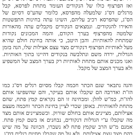
לאתר ספר הרב
ואז הפרצוף כולו של הנקודים העומד מתחת לפרסא, קבל
מרגלים דס"ג שלמעלה מהפרסא, כלומר שהע"ס דסיום של
דף היומי בזוהר הקדוש
הס"ג, שהפרסא רכיב עליהם, השיגו עתה בחינות התפשטות
והאירו להנקודים. ונמצאים הנקודים מקבלים עתה מהאורות
שלמטה מהפרצוף בערך הקודם, והמה המכונים נקודות
שמתחת להאותיות. והבן היטב, כי אותה בחינת חולם שהיא
מעל לאותיות הפרצוף דנקודים מצד עצם אצילות שלו, הנה בזמן
הגדלות, ירדה משם ונתלבשה בנקודים דהיינו בתוך האותיות.
ואנו מכנים אותם מתחת לאותיות רק בערך המצב של המשפיע
ולא בערך המצב של מקבל.
והנה נתבאר שגם הכתר חכמה קבלו מסיום רגלים דס"ג כמו
הז"ת ואדרבה הם שקבלו אותם בעיקר, והם שהשפיעו אותם
להז"ת, כמ"ש להלן. ומבחינה זו הם נקראים קמץ פתח, שהם
מתחת להאותיות. באופן שכדי לציין בחינת הכתר וחכמה מעצם
אצילותם, מציינים אותם בחולם שורוק. וכשמציינים אותם מצד
מה שקבלו ע"י הגדלות דנקודים, נבחנים אז בשם קמץ פתח.
אמנם מ"ש הרב שקמץ פתח לא נשברו, הכוונה על מה שיש
בהם מצד עצם אצילותם, ולא על מה שקבלו מסיום רגלים דס"ג,