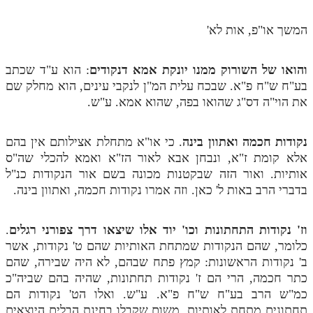
מנוע חיפוש בספרים
המשך או"פ, אות לא'
תלמוד עשר הספירות בעיון
והואו של השורוק ממנו יונקת אמא דנקודים
: הוא ע"ד שכתב
תלמוד עשר הספירות חלק א
בע"ח ש"ח פ"א. שבכח עלית המ"ן לנקבי עינים, הוא מחלק שם
את הוי"ה דס"ג שהואו בפה, שהוא אמא. ע"ש.
תע"ס חלק ב' עיון
תע"ס חלק ג' עיון
נקודות חכמה ואתוון בינה
. כי או"א מתחלת אצילותם אין בהם
תלמוד עשר הספירות חלק ד
אלא קומת ז"א, ונבחן אבא לאור הז"א ואמא להכלי שה"ס
אותיות. ואור הזה שבקטנות מכונה בשם אור הנקודות כנ"ל
תלמוד עשר הספירות חלק ה
בדברי הרב באות ל' כאן. וזה אמרו נקודות חכמה, ואתוון בינה.
תלמוד עשר הספירות חלק ו
וז' נקודות התחתונות וכו' יוד אלו שיצאו דרך צפורני רגלים
.
תלמוד עשר הספירות חלק ז
כלומר, שהם הנקודות שמתחת האותיות שהם ט' נקודות, אשר
תלמוד עשר הספירות חלק ח
ב' נקודות הראשונות: קמץ פתח שבהם, לא היה שבירה, שהם
כתר חכמה, הרי הם ז' נקודות תחתונות, שהיה בהם שביה"כ
תלמוד עשר הספירות חלק ט
כמ"ש הרב בע"ח ש"ח פ"א. ע"ש. ואלו הט' נקודות הם
תחתונים מתחת לאותיות, משום שקבלו בחינת הבלים היוצאים
תלמוד עשר הספירות חלק י