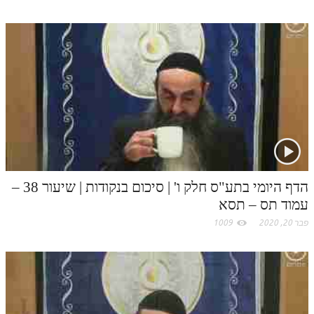
הדף היומי בתע"ס חלק ו' | סיכום בנקודות | שיעור 38 –
עמוד תס – תסא
פבר 20, 2020
1009