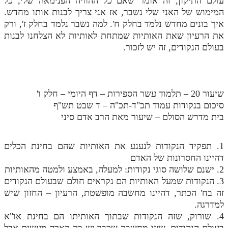
עולם התיקון, זה אומר שאם כל ההוויה הפנימאה שלי, כל
המימוש של האני שלי נשבר, אז אני צריך לבנות אותו מחדש.
איך בונים מחדש נלמד בחלק ח'. למה נשבר נלמד בחלק ז', ורק
את הרעיון שאת האותיות שמתחת לאותיות לא הצלחנו לבנות
בעולם הנקודים, זה יש לזכור.
שיעור 20 – תלמוד עשר הספירות – דף היומי – חלק ו'
סיכום בנקודות עמוד תכ"ד-תכ"ה – ד שבט תש"ף
בית מדרש הסולם – שיעור מאת הרב אדם סיני
1. תפקיד הנקודות לנענע את האותיות שהם בחינת הכלים
דהיינו החסרונות של האדם
2. ישנם שלושה סוגי נקודות: למעלה, באמצע ולמטה מהאותיות
3. הנקודות שמעל האותיות הם נקראים חולם שבעולם הנקודים
זה בח' הכתר, דהיינו מחשבה מופשטת, הרעיון – החזון שיש
למדרגה.
4. שורוק, שזה הנקודות שבתוך האותיתו הם בחינת או"א
בעולם הנקודים, שזזו מחשבה שכבר יש בה הארה מעשית אבל