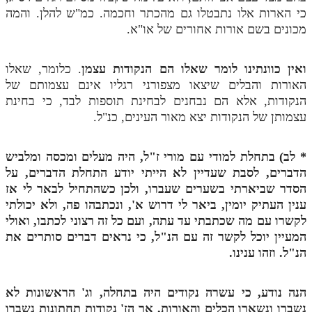
כי הארות אלו נתבטלו גם מהכתר וחכמה. כמ"ש להלן. והמה
מכונים בשם אורות אחורים של או"א.
ואין כוונתינו לומר שאלו הם הנקודות עצמן
. כלומר, שאלו
האורות והבלים שיצאו מצפורני רגליו אינם עצמותם של
הנקודות, אלא הם נבחנים לבחינת תוספות לבד, כי בחינת
עצמותן של הנקודות יצא מאור העינים, כנ"ל.
*
לב) בתחלת למודי עם מורי ז"ל, היה מעלים ומכסה ומלביש
הדברים, לסבת שעדיין לא הייתי יודע התחלת הדברים, על
הסדר שביארתי בשערים שעברו, ולכן כשהתחיל לבאר לי אז
ענין העתיק יומין, ביאר לי דרוש א', ונכתבהו פה, ולא יכולתי
לקשרו עם מה שכתבתי עד עתה, ועם כל זה רצוני לכתבו, ואולי
המעיין יוכל לקשר זה עם הנ"ל, כי נראים דברים סותרים את
הנ"ל. וזהו ענינו.
הנה נודע, כי עשרה נקודים היה בתחלה, וג' הראשונות לא
נשברו ונשארו הכלים והאורות, אך הז' נקודות תחתונות נשברו