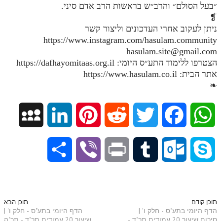
״בעל הסולם״ והרב״ש בראשות הרב אדם סיני.
❡
ניתן לעקוב אחרי העדכונים וליצור קשר
https://www.instagram.com/hasulam.community
hasulam.site@gmail.com
הצטרפו ללימוד התע״ס היומי: https://dafhayomitaas.org.il
אתר הבית: https://www.hasulam.co.il
❧
M
L
P
R
T
F
W
y
i
i
e
w
a
h
S
V
P
T
O
S
S
n
n
d
i
c
a
h
i
r
u
u
k
p
k
t
d
t
e
t
a
b
i
m
t
y
תוכן קודם
תוכן הבא
הדף היומי בתע"ס - חלק ו' |
הדף היומי בתע"ס - חלק ו' |
a
e
e
i
t
b
s
סיכום שיעור 20 עמודים תכ"ד -
שיעור 20 עמודים תכ"ד - תכ"ה