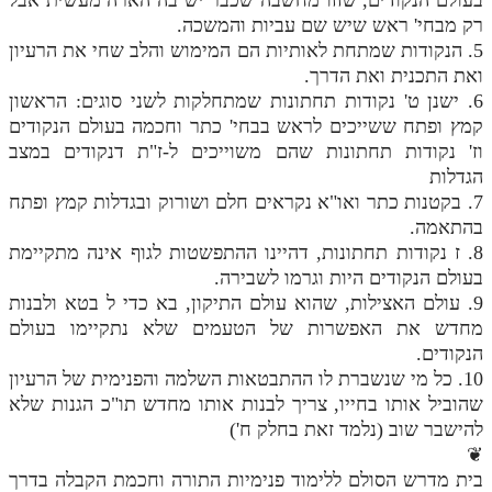
רק מבחי' ראש שיש שם עביות והמשכה.
5. הנקודות שמתחת לאותיות הם המימוש והלב שחי את הרעיון
ואת התכנית ואת הדרך.
6. ישנן ט' נקודות תחתונות שמתחלקות לשני סוגים: הראשון
קמץ ופתח ששייכים לראש בבחי' כתר וחכמה בעולם הנקודים
וז' נקודות תחתונות שהם משוייכים ל-ז"ת דנקודים במצב
הגדלות
7. בקטנות כתר ואו"א נקראים חלם ושורוק ובגדלות קמץ ופתח
בהתאמה.
8. ז נקודות תחתונות, דהיינו ההתפשטות לגוף אינה מתקיימת
בעולם הנקודים היות וגרמו לשבירה.
9. עולם האצילות, שהוא עולם התיקון, בא כדי ל בטא ולבנות
מחדש את האפשרות של הטעמים שלא נתקיימו בעולם
הנקודים.
10. כל מי שנשברת לו ההתבטאות השלמה והפנימית של הרעיון
שהוביל אותו בחייו, צריך לבנות אותו מחדש תו"כ הגנות שלא
להישבר שוב (נלמד זאת בחלק ח')
❦
בית מדרש הסולם ללימוד פנימיות התורה וחכמת הקבלה בדרך