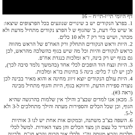
חלק י
חלק יא
דף היומי תי״ז-תי״ח – 16
1. בפרצ' הנקודים יש ב שינויים שנוגעים בכל הפרצופים שיצאו:
חלק יב
א' שיש כלי דעת, ב' שהגוף ש ל הפרצ נקודים מתחיל מדעת ולא
חלק יג
מכתר, ושיש בור רק 7 ולא 10 כלים.
2. היות וראש הנקודים התחלק ורק האח"פ של הראש מהווה
חלק יד
כראש לנקודים והיות וכל מה שיש בגוף כהשלכה מהראש, לכן
גם בגוף יש רק בינה, ז"א ומלכות כנגדת אח"פ.
חלק טו
3. היות ונצח הוד הופכים לכלי אחד (בהמשך נלמד סיבה לכך),
חלק ט"ז
לכן יש לנו 7 כלים: בינה 5 בחינות בז"א ומלכות.
4. היות עולם הנקודים יוצא זיווג מחינה א והוא מאיר בבינה לכן
בית שער הכוונות
נוצרה ספירת הדעת, ודווקא בגוף, היות והגוף מתחיל מבינה
(ראה #3).
שידור חי
5. מכאן אנו למדים שבצ"ב והילך אין שלמות בהרגשה שהיא
הגוף, וכן שכל הכלים והספירות מעתה והילך מתחלכים ל-3 ולא
הזמן סט תע"ס
ל-5.
6. השפה בצ"ב משתנה, ובמקום אות אחת יש לנו 3 אותיות
הזמן סט תלמוד עשר הספירות
להגדיר כל עצם הן מצד הכלים והן מצד האורות. למשל לכלי
ספרים להורדה
מלכות נקרא מעתה נה"י, ולכלי אור הרוח נקרא חג"ת, ולבינה