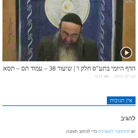
הדף היומי בתע"ס חלק ו' | שיעור 38 – עמוד תס – תסא
פבר 20, 2020
1013
אין תגובות
להגיב
יש
להתחבר למערכת
כדי לכתוב תגובה.