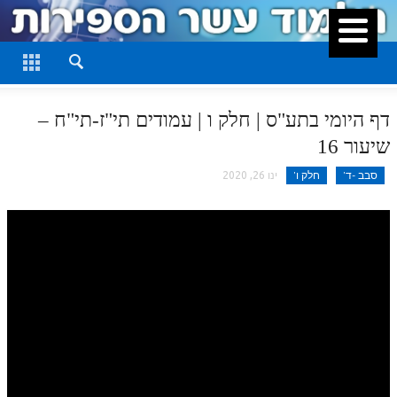
סגור
דף היומי
חלק א
דף היומי בתע"ס | חלק ו | עמודים תי"ז-תי"ח –
חלק ב
שיעור 16
חלק ג
סבב -ד'
חלק ו'
ינו 26, 2020
חלק ד
חלק ה
חלק ו
חלק ז
חלק ח
חלק ט