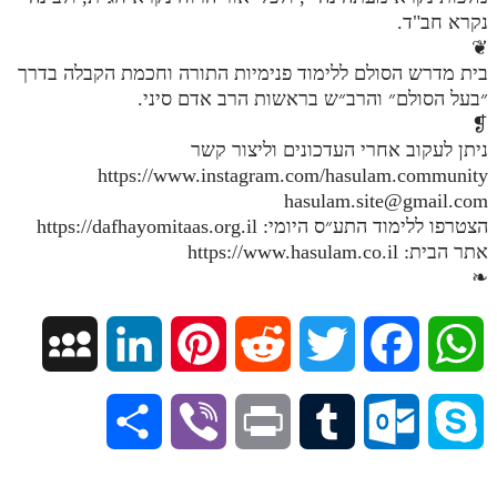
נקרא חב"ד.
מנוע חיפוש בספרים
❦
בית מדרש הסולם ללימוד פנימיות התורה וחכמת הקבלה בדרך
תלמוד עשר הספירות בעיון
״בעל הסולם״ והרב״ש בראשות הרב אדם סיני.
❡
תלמוד עשר הספירות חלק א
ניתן לעקוב אחרי העדכונים וליצור קשר
תע"ס חלק ב' עיון
https://www.instagram.com/hasulam.community
hasulam.site@gmail.com
תע"ס חלק ג' עיון
הצטרפו ללימוד התע״ס היומי: https://dafhayomitaas.org.il
תלמוד עשר הספירות חלק ד
אתר הבית: https://www.hasulam.co.il
❧
תלמוד עשר הספירות חלק ה
תלמוד עשר הספירות חלק ו
M
L
P
R
T
F
W
תלמוד עשר הספירות חלק ז
y
i
i
e
w
a
h
תלמוד עשר הספירות חלק ח
S
V
P
T
O
S
תלמוד עשר הספירות חלק ט
S
n
n
d
i
c
a
h
i
r
u
u
k
תלמוד עשר הספירות חלק י