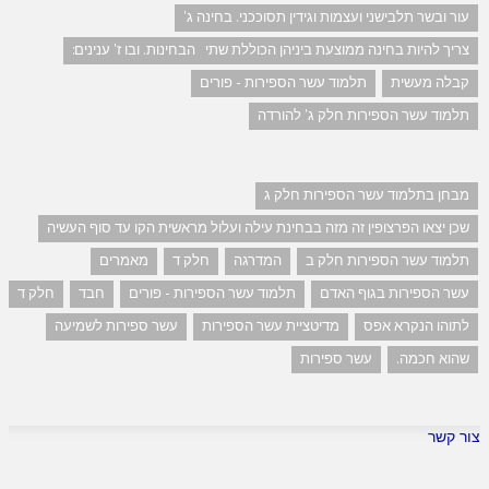
עור ובשר תלבישני ועצמות וגידין תסוככני. בחינה ג'
צריך להיות בחינה ממוצעת ביניהן הכוללת שתי הבחינות. ובו ז' ענינים:
קבלה מעשית
תלמוד עשר הספירות - פורים
תלמוד עשר הספירות חלק ג' להורדה
מבחן בתלמוד עשר הספירות חלק ג
שכן יצאו הפרצופין זה מזה בבחינת עילה ועלול מראשית הקו עד סוף העשיה
תלמוד עשר הספירות חלק ב
המדרגה
חלק ד
מאמרים
עשר הספירות בגוף האדם
תלמוד עשר הספירות - פורים
חבד
חלק ד
לתוהו הנקרא אפס
מדיטציית עשר הספירות
עשר ספירות לשמיעה
שהוא חכמה.
עשר ספירות
צור קשר