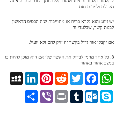
7. אחור באחור זה זיווג שהזכר אינו נותן כלום והנקבה אינה
מקבלת ולמרות זאת
תלמוד עשר הספירות חלק יא
תלמוד עשר הספירות חלק יב
יש זיווג והוא נקרא ברית או מחוייבות שזה הבסיס הראשון
לבנות קשר, שבלעדי זה
תלמוד עשר הספירות חלק יג
תלמוד עשר הספירות חלק יד
אם יקבלו אור גדול בקשר זה יזיק להם ולא יועיל.
תלמוד עשר הספירות חלק טו
8. כל אחד מוזמן לבדוק את הקשר שלו אם הוא מוכן להיות בו
תלמוד עשר הספירות חלק טז
במצב אחור באחור
בית שער הכוונות
אודות האתר
M
L
P
R
T
F
W
אודות האתר
y
i
i
e
w
a
h
S
V
P
T
O
S
בעל הסולם
S
n
n
d
i
c
a
אתר הבית
h
i
r
u
u
k