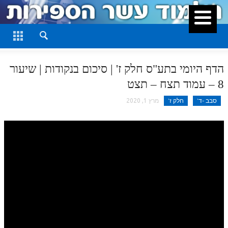
סגור
דף היומי
חלק א
הדף היומי בתע"ס חלק ז' | סיכום בנקודות | שיעור
חלק ב
8 – עמוד תצח – תצט
חלק ג
סבב -ד'
חלק ז'
מרץ 1, 2020
חלק ד
חלק ה
חלק ו
חלק ז
חלק ח
חלק ט