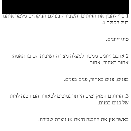
חלק י
חלק יא
1 כדי להבין את הזיווגים והשבירה בעולם הניקודים מלמד אותנו
בעל הסולם 4
חלק יב
חלק יג
סוגי זיווגים.
חלק יד
2 ארבע זיווגים ממטה למעלה מצד החשיבות הם בהתאמה:
חלק טו
אחור באחור, אחור
חלק ט"ז
בית שער הכוונות
בפנים, פנים באחור, פנים בפנים.
שידור חי
3. הזיווגים המוקדמים היותר נמוכים לכאורה הם הכנה לזיווג
של פנים בפנים,
הזמן סט תע"ס
הזמן סט תלמוד עשר הספירות
כאשר אין את ההכנה הזאת אז נוצרת שבירה.
ספרים להורדה