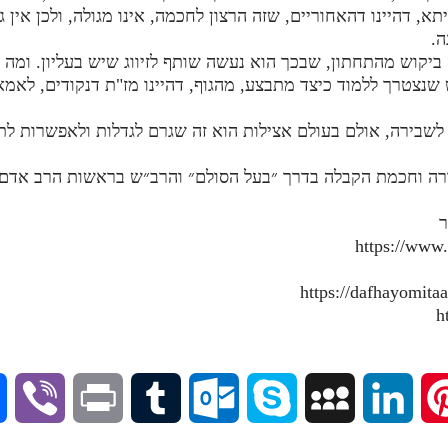
א, דהיינו דהאחוריים, שזה הרצון לחכמה, אינו מגולה, ולכן אין ג
ה.
ש שנצטרך ללמוד כיצד מתבצע, מהגוף, דהיינו מז"ת דנקודים, לאמא
ורה וחכמת הקבלה בדרך ״בעל הסולם״ והרב״ש בראשות הרב אדם ס
ר
https://www
V
P
T
O
S
M
L
P
i
r
u
u
k
y
i
i