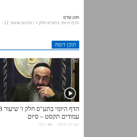
d
i
c
a
תוכן קודם
הדף היומי בתע"ס חלק ז' | סיכום שיעור 12 - עמוד תקו
d
t
e
t
תוכן דומה
i
t
b
s
t
e
o
A
r
o
p
k
p
עמודים תקסט – סיום
אפר 27, 2020
1321