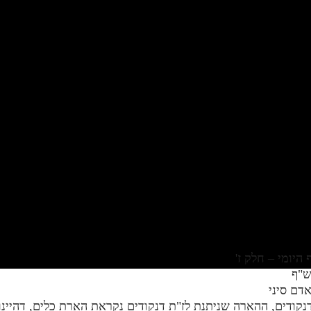
ש"ף
דם סיני