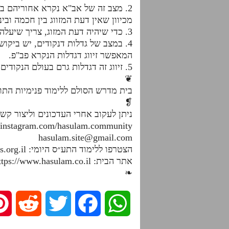
2. מצב זה של אב"א נקרא אחוריהם בית
מכיוון שאין דעת המזווג בין חכמה ובינ
3. כדי שיהיה דעת המזוג, צריך שיעלה ביקוש מהתחתון, שבכך הוא נעשה שותף לזיווג שיש בעליון. ומה שגורם התחתון בעליון – גם הוא מקבל
4. במצב של גדלות דנקודים, יש ביקו
המאפשר זיווג דגדלות הנקרא פב"פ.
5. זיווג זה דגדלות גרם בעולם הנקודים לשבירה, אולם בעולם אצילות הוא זה שגרם לגדלות ולאפשרות לתקן גם את צד הגוף.
❦
בית מדרש הסולם ללימוד פנימיות הת
❡
ניתן לעקוב אחרי העדכונים וליצור קש
.instagram.com/hasulam.community
hasulam.site@gmail.com
הצטרפו ללימוד התע״ס היומי: https://dafhayomitaas.org.il
אתר הבית: https://www.hasulam.co.il
❧
R
T
F
W
e
w
a
h