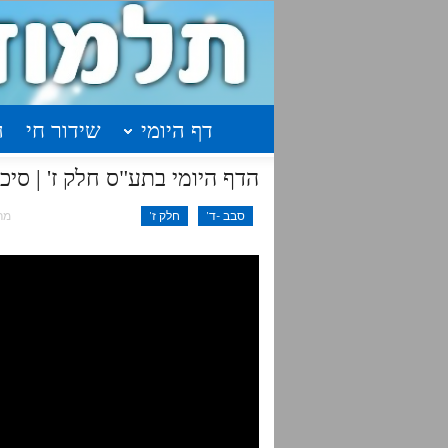
דף היומי
שידור חי
ה
הדף היומי בתע"ס חלק ז' | סיכום בנקודו
סבב -ד'
חלק ז'
מרץ 5,