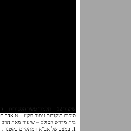
שיעור 12 – תלמוד עשר הספירות – דף היומי – חלק ז'
סיכום בנקודות עמוד תק"ו – ט אדר ת
בית מדרש הסולם – שיעור מאת הרב א
1. במצב של אב"א המתקיים בקטנות דנקודים, ההארה שניתנת לז"ת דנקודים נקראת הארת כלים, דהיינו רק אור הנפש לקיום.