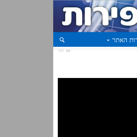
ות האתר
701