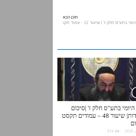
a
תוכן הבא
 בתע"ס חלק ז' | שיעור 12 - עמוד תקו
r
e
היומי בתע"ס חלק ז' |סיכום
בנקודות| שיעור 48 – עמודים תקסט
ום
934