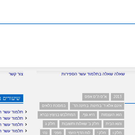
m
שאלה שאלה בתלמוד עשר הספירות
צור קשר
2013
א"ס ה"ס אפס
שיעורים ב
אינם אלא ד' בחינות. בחינה הד'
במסכת כלאים
תלמוד עשר ה
הוא: העצמות
היא גוף.
המתלבש בניצוץ נברא
תלמוד עשר ה
והוא הבית
חלק ב' שאלות ותשובות
חלק ג
תלמוד עשר ה
תלמוד עשר ה
חלק ו
חלק י
לוח הדף היומי
מפני
נהי