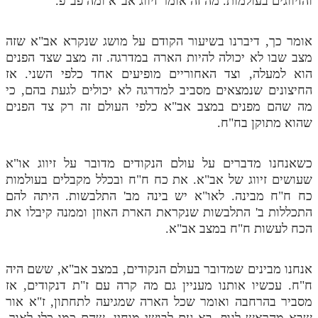
והזיווגים בעולמות. מה זה אומר זיווג אב"א ומה פב"פ.
אומר כך, דיברנו בשיעור הקודם על מושג שנקרא אב"א שזה
מצב שבו לא יכולה להיות הארה במדרגה. זה מצב שצד הפנים
הוא למעלה, וצד האחוריים מופיעים אחד כלפי השני. אז
החיצונים שנמצאים מסביב למדרגה לא יכולים לגעת בהם, כי
מה שהם מפנים במצב אב"א כלפי העולם זה רק צד הפנים
שהוא מתוקן בח"ח.
כשאנחנו מדברים על עולם הנקודים מדובר על זיווג או"א
שעושים זיווג של אב"א. את כח ח"ח ובכלל מקבלים בעולמות
כח ח"ח מבינה. לאו"א יש בינה מב' התלבשות. היתה להם
התכללות ב' התלבשות שנקראת הארת האוזן וממנה קיבלו את
הכח לעשות ח"ח במצב אב"א.
אנחנו מבינים שמדובר בעולם הנקודים, במצב אב"א, ששם היה
ח"ח. עכשיו אותנו מעניין גם מה קרה עם ז"ת דנקודים, אז
מסביר בהרחבה ואומר שכל הארה שמגיעה לתחתון, ז"א אור
שבא מהראש לגוף, בא עם לבושי מוחין, שהם כמו כלי לאור.