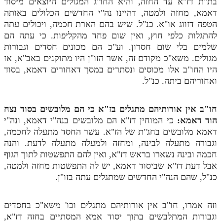
בת"ת דז"א עד החזה, והיא החו"ג המגולים היוצאים מיסוד
לאתר ספר הרב
דאמא, מחזה ולמטה, דהיינו נה"י החדשים הכלולים באותה
דף היומי בזוהר הקדוש
הטפה דזווג או"א. כנ"ל. שיש בהם הארת חכמה, ויכולים עתה
להתגלות כלפי חוץ, ואין שום פחד מהקליפות. כי עתה הם
שלמים בלי שום חסרון. וע"כ הם מכונים חסדים וגבורות
מגולים. משא"כ מקודם זה, אשר הזו"ן היו מתוקנים באב"א, אז
היו החו"ב אלו מכוסים ונסתרים במסך דאחורים דאמא, בסוד
ואחוריהם ביתה. כנ"ל.
חו"ב אין אורותיהם מתגלים בז"א כי הם מלובשים בסוד נצח
הוד דאמא:
כי המוחין דז"א הם מלובשים בנה"י דאמא, ונה"י
דאמא מלובשים בחג"ת של הז"א. עשר החסד מתעלה לחכמה,
וגבורה מתעלה לבינה, ומחזה ולמעלה מתעלה לדעת. והנה
חכמה ובינה נשארו בראש דז"א, ואין להם התפשטות לתוך הגוף
אבל דעת דז"א שביסוד דאמא, יש לה התפשטות מחזה ולמטה,
כנ"ל, שהם הנה"י החדשים שמתגלים עתה בזו"ן.
וזה אמרו, חו"ב אין אורותיהם מתגלים וכו' משא"כ בחסדים
וגבורות המתלבשים בתוך יסוד אמא המסתיים בחזה דז"א,