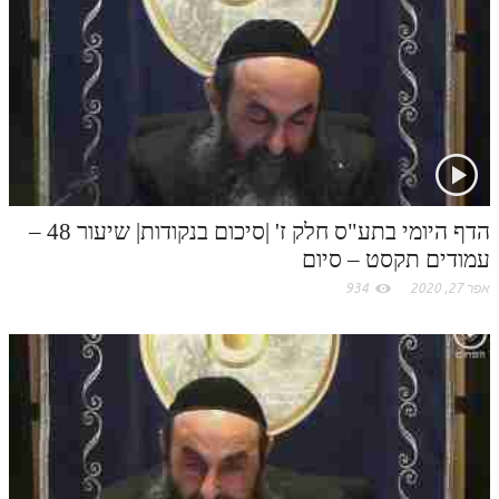
t
.
c
o
m
הדף היומי בתע"ס חלק ז' |סיכום בנקודות| שיעור 48 –
עמודים תקסט – סיום
אפר 27, 2020
934