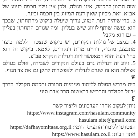
שזה הרצון לחכמה, אינו מגולה, ולכן אין גילוי חכמה בזיווג של
אב"א. זאת מכיוון שאין דעת המזווג בין חכמה ובינה.
3. כדי שיהיה דעת המזוג, צריך שיעלה ביקוש מהתחתון, שבכך
הוא נעשה שותף לזיווג שיש בעליון. ומה שגורם התחתון בעליון
– גם הוא מקבל
4. במצב של גדלות דנקודים, יש ביקוש שנצטרך ללמוד כיצד
מתבצע, מהגוף, דהיינו מז"ת דנקודים, לאמא. ביקוש זה הוא
בחי' דעת והוא המאפשר זיווג דגדלות הנקרא פב"פ.
5. זיווג זה דגדלות גרם בעולם הנקודים לשבירה, אולם בעולם
אצילות הוא זה שגרם לגדלות ולאפשרות לתקן גם את צד הגוף.
❦
בית מדרש הסולם ללימוד פנימיות התורה וחכמת הקבלה בדרך
״בעל הסולם״ והרב״ש בראשות הרב אדם סיני.
❡
ניתן לעקוב אחרי העדכונים וליצור קשר
https://www.instagram.com/hasulam.community
hasulam.site@gmail.com
הצטרפו ללימוד התע״ס היומי: https://dafhayomitaas.org.il
אתר הבית: https://www.hasulam.co.il