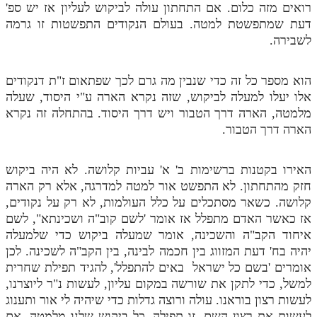
רואים מזה כלום. אם התחתון עולה לביקוש לעליון אז יש ספ'
דעת שמתפשטת למטה. בעולם הנקודים התפשטות זו גרמה
לשבירה.
הוא מספר כל זה כדי שנבין מה גרם לכך שפתאום ז"ת דנקודים
אלו יעלו למעלה לביקוש, שזה נקרא הארה ע"י היסוד, שעלה
מלמטה, הארה דרך הטבור ויש דרך היסוד. בהתחלה זה נקרא
הארה דרך הטבור.
האירו בקטנות ברשימות ב' א' עביות קלושה. לא היה ביקוש
חזק מהתחתון. לא התפשט אור למטה למדרגה, אלא רק הארה
קלושה. כשאר מסתכלים על כלל העולמות, לא רק על נקודים,
אז כאשר האדם מתפלל אז אומר 'לשם קוב"ה ושכינתא", לשם
איחוד הקב"ה והשכינה, אומר שמעלה ביקוש כדי שלמעלה
יהיה בח' דעת המזווג בין חכמה לבינה, בין הקב"ה לשכינה. לכן
אומרים 'בשם כל ישראל באים להתפלל', להגיד תפילת שחרית
למשל, כדי לתקן את שורשה במקום עליון, לעשות נ"ר ליוצרנו,
לעשות רצון בוראנו. עולה ורוצה גדלות כדי שיהיה לי אור ותענוג
לעשות את רצון השם. זו תפילה. כל ביקוש שלנו מלמטה, אם