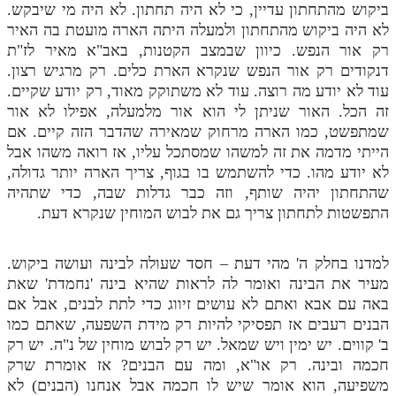
ביקוש מהתחתון עדיין, כי לא היה תחתון. לא היה מי שיבקש.
לא היה ביקוש מהתחתון ולמעלה היתה הארה מועטת בה האיר
רק אור הנפש. כיוון שבמצב הקטנות, באב"א מאיר לז"ת
דנקודים רק אור הנפש שנקרא הארת כלים. רק מרגיש רצון.
עוד לא יודע מה רוצה. עוד לא משתוקק מאוד, רק יודע שקיים.
זה הכל. האור שניתן לי הוא אור מלמעלה, אפילו לא אור
שמתפשט, כמו הארה מרחוק שמאירה שהדבר הזה קיים. אם
הייתי מדמה את זה למשהו שמסתכל עליו, אז רואה משהו אבל
לא יודע מהו. כדי להשתמש בו בגוף, צריך הארה יותר גדולה,
שהתחתון יהיה שותף, וזה כבר גדלות שבה, כדי שתהיה
התפשטות לתחתון צריך גם את לבוש המוחין שנקרא דעת.
למדנו בחלק ה' מהי דעת – חסד שעולה לבינה ועושה ביקוש.
מעיר את הבינה ואומר לה לראות שהיא בינה 'נחמדת' שאת
באה עם אבא ואתם לא עושים זיווג כדי לתת לבנים, אבל אם
הבנים רעבים אז תפסיקי להיות רק מידת השפעה, שאתם כמו
ב' קווים. יש ימין ויש שמאל. יש רק לבוש מוחין של נ"ה. יש רק
חכמה ובינה. רק או"א, ומה עם הבנים? אז אומרת שרק
משפיעה, הוא אומר שיש לו חכמה אבל אנחנו (הבנים) לא