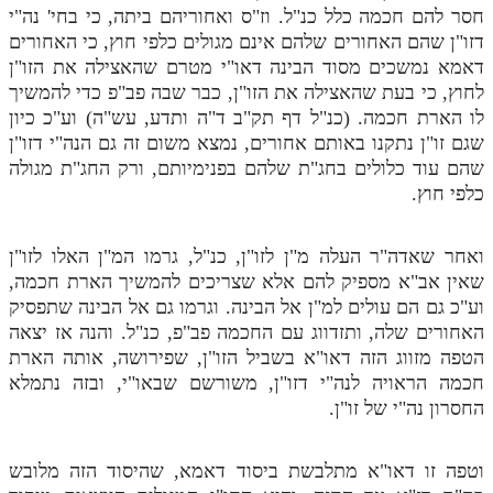
חסר להם חכמה כלל כנ"ל. וז"ס ואחוריהם ביתה, כי בחי' נה"י
תלמוד עשר הספירות חלק יא
דזו"ן שהם האחורים שלהם אינם מגולים כלפי חוץ, כי האחורים
דאמא נמשכים מסוד הבינה דאו"י מטרם שהאצילה את הזו"ן
תלמוד עשר הספירות חלק יב
לחוץ, כי בעת שהאצילה את הזו"ן, כבר שבה פב"פ כדי להמשיך
לו הארת חכמה. (כנ"ל דף תק"ב ד"ה ותדע, עש"ה) וע"כ כיון
תלמוד עשר הספירות חלק יג
שגם זו"ן נתקנו באותם אחורים, נמצא משום זה גם הנה"י דזו"ן
תלמוד עשר הספירות חלק יד
שהם עוד כלולים בחג"ת שלהם בפנימיותם, ורק החג"ת מגולה
כלפי חוץ.
תלמוד עשר הספירות חלק טו
תלמוד עשר הספירות חלק טז
ואחר שאדה"ר העלה מ"ן לזו"ן, כנ"ל, גרמו המ"ן האלו לזו"ן
שאין אב"א מספיק להם אלא שצריכים להמשיך הארת חכמה,
בית שער הכוונות
וע"כ גם הם עולים למ"ן אל הבינה. וגרמו גם אל הבינה שתפסיק
אודות האתר
האחורים שלה, ותזדווג עם החכמה פב"פ, כנ"ל. והנה אז יצאה
הטפה מזווג הזה דאו"א בשביל הזו"ן, שפירושה, אותה הארת
אודות האתר
חכמה הראויה לנה"י דזו"ן, משורשם שבאו"י, ובזה נתמלא
החסרון נה"י של זו"ן.
בעל הסולם
אתר הבית
וטפה זו דאו"א מתלבשת ביסוד דאמא, שהיסוד הזה מלובש