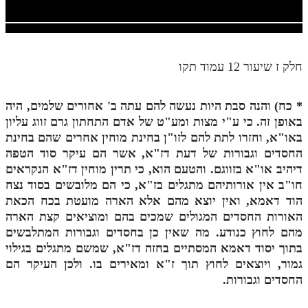
חלק י
חלק יא
חלק יב
חלק ז שיעור 12 עמוד תקו
חלק יג
*
כח) והנה סבת היות נעשה להם עתה ב' אחורים שלמים, היה
חלק יד
באופן זה. כי ע"י מצות ומע"ט של אדם התחתון גרם זווג עליון
חלק טו
באו"א, וחזרו לתת להם לזו"ן בחינת מוחין אחרים שהם בחינת
החסדים וגבורות של דעת דז"א, אשר הם עיקר סוד הטפה
חלק ט"ז
דיהיב או"א בזווגם. והטעם הוא, כי תרין מוחין דז"א הנקראים
בית שער הכוונות
חו"ב אין אורותיהם מתגלים בז"א, כי הם מלובשים בסוד נצח
הוד דאמא, ואין יוצא מהם אלא הארה מועטת בכח הכאת
שידור חי
האורות החסדים המגולים שמכים בהם ומוציאים קצת הארה
מהם לחוץ כנודע. מה שאין כן בחסדים וגבורות המתלבשים
הזמן סט תע"ס
בתוך יסוד דאמא המסתיים בחזה דז"א, שמשם מתגלים בגילוי
גמור, ויוצאים לחוץ תוך ז"א ומאירים בו. ולכן העיקר הם
הזמן סט תלמוד עשר הספירות
החסדים וגבורות.
ספרים להורדה