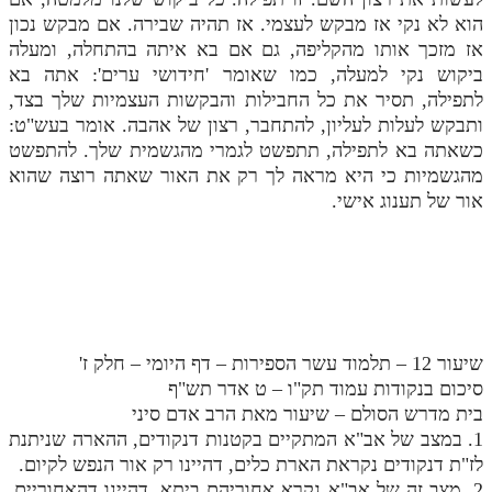
הוא לא נקי אז מבקש לעצמי. אז תהיה שבירה. אם מבקש נכון
אז מזכך אותו מהקליפה, גם אם בא איתה בהתחלה, ומעלה
ביקוש נקי למעלה, כמו שאומר 'חידושי ערים': אתה בא
לתפילה, תסיר את כל החבילות והבקשות העצמיות שלך בצד,
ותבקש לעלות לעליון, להתחבר, רצון של אהבה. אומר בעש"ט:
כשאתה בא לתפילה, תתפשט לגמרי מהגשמית שלך. להתפשט
מהגשמיות כי היא מראה לך רק את האור שאתה רוצה שהוא
אור של תענוג אישי.
שיעור 12 – תלמוד עשר הספירות – דף היומי – חלק ז'
סיכום בנקודות עמוד תק"ו – ט אדר תש"ף
בית מדרש הסולם – שיעור מאת הרב אדם סיני
1. במצב של אב"א המתקיים בקטנות דנקודים, ההארה שניתנת
לז"ת דנקודים נקראת הארת כלים, דהיינו רק אור הנפש לקיום.
2. מצב זה של אב"א נקרא אחוריהם ביתא, דהיינו דהאחוריים,