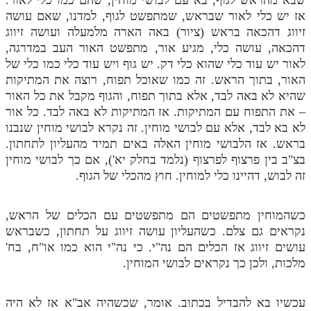
אז יש כלי לאור שבראש, שמתפשט לגוף, למדנו, שאם עושה
זיווג דהכאה בראש (ציור) באה הארה מלמעלה ועושה זיווג
דהכאה, עושה כלי, מגיע אור, מתפשט האור העב במדרגה,
לאור יש עוד כלי שהוא כלי דק. יש גוף ויש עוד כלי כמו כלי של
האור, בתוך הראש. זה כמו שאוכל תפוח, רוצה את המתיקות
שהיא לא באה לבד, אלא בתוך תפוח, והגוף מקבל את כל האור
– את התפוח עם המתיקות. אז המתיקות לא באה לבד. כל אור
לא בא לבד, אלא עם לבושי מוחין. זה נקרא לבושי מוחין שנבנו
בראש. אז הלבושי מוחין האלה באים תמיד מהעליון לתחתון.
בצ"ב בין פרצוף לפרצוף (נלמד בחלק יא'), אם כך לבושי מוחין
זה לבוש, דהיינו כלי למוחין. חוץ מהכלי של הגוף.
כשהמוחין מתפשטים הם מתפשטים עם הכלים של הראש,
נקראים גם צלם. כשהעליון עושה זיווג על תחתון, כשבראש
עושים זיווג אז הכלים הם נה"י. כי נה"י הוא כמו או"ח, בח'
מלכות, ולכן כך נקראים לבושי המוחין.
עכשיו בא להבדיל בכתוב. אומר, שכשהיה אב"א אז לא היה