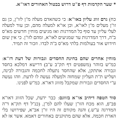
* שער הקדמות דף פ"ט דרוש בבטול האחורים דאו"א.
מנוע חיפוש בספרים
תלמוד עשר הספירות בעיון
כח)
גרם זווג עליון באו"א
: כי כשהאדם מעלה מ"ן לזו"ן, כן גם
זו"ן מעלים מ"ן לאו"א, וכן או"א למעלה מהם, וכן עוד למעלה
תלמוד עשר הספירות חלק א
לעלי עליון עד סוף כל המדרגות ואז מגיעים מוחין חדשים מא"ס
ב"ה, דרך המדרגות עד שמגיעים לאו"א, ומהם לזו"ן. כי אין שום
תע"ס חלק ב' עיון
חידוש אור בעולמות בלתי מא"ס ב"ה לבדו. וזכור זה תמיד.
תע"ס חלק ג' עיון
מוחין אחרים שהם בחינת החסדים וגבורות של דעת דז"א
:
תלמוד עשר הספירות חלק ד
כמ"ש בזוהר (משפטים דף תק"ב ע"ב) דרישא דמלכא בחסד
תלמוד עשר הספירות חלק ה
וגבורה אתתקן, אלא שהחסד נתעלה לחכמה והגבורה לבינה,
ושליש ת"ת העליון שמחזה ולמעלה נעשה לו לדעת. וזהו נעשה
תלמוד עשר הספירות חלק ו
ע"י החסדים וגבורות שמקבל מזווג דאו"א. כמ"ש לפנינו.
תלמוד עשר הספירות חלק ז
סוד הטפה דיהיב או"א בזווגם
: כבר ידעת, שכל הזווג דאו"א
תלמוד עשר הספירות חלק ח
פב"פ, הוא מכח הזו"ן שעלו להם למ"ן, (כנ"ל דף תק"א ד"ה
תלמוד עשר הספירות חלק ט
המדרגה ע"ש.) והנה מקודם זה היו זו"ן אב"א, שפירושו בלי
הארת חכמה, אלא שהם מתוקנים באחורים דאמא. אשר אז לא
תלמוד עשר הספירות חלק י