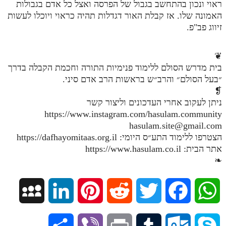
ראוי ונכון בהתחשב בגבול של הפרסה ואצל כל אדם בגבולות
מנוע חיפוש בספרים
האמונה שלו. אז קבלת האור דגדלות תהיה כראוי ויוכלו לעשות
זיווג פב"פ.
תלמוד עשר הספירות בעיון
❦
תלמוד עשר הספירות חלק א
בית מדרש הסולם ללימוד פנימיות התורה וחכמת הקבלה בדרך
תע"ס חלק ב' עיון
״בעל הסולם״ והרב״ש בראשות הרב אדם סיני.
❡
תע"ס חלק ג' עיון
ניתן לעקוב אחרי העדכונים וליצור קשר
תלמוד עשר הספירות חלק ד
https://www.instagram.com/hasulam.community
hasulam.site@gmail.com
תלמוד עשר הספירות חלק ה
הצטרפו ללימוד התע״ס היומי: https://dafhayomitaas.org.il
אתר הבית: https://www.hasulam.co.il
תלמוד עשר הספירות חלק ו
❧
תלמוד עשר הספירות חלק ז
תלמוד עשר הספירות חלק ח
M
L
P
R
T
F
W
תלמוד עשר הספירות חלק ט
y
i
i
e
w
a
h
תלמוד עשר הספירות חלק י
S
V
P
T
O
S