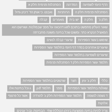
הדף היומי לשמיעה
המדרגה
הסתכלות פנימית חלק א
הסתכלות פנימית חלק ה
הרוחניות
ואבנט. כי אותן הד' דכהן גדול
חלק ג'
חלק ה
יש: בית
מאמרים
קבלה
שאור העליון מתפשט בתוכם לזווג דהכאה על מסך שבמלכות. ושורשם הוא
המאציל הנקרא כתר. ומשום שכל בחינה משונה מחברתה
שימוש בעשר הספירות
שיעורי קבלה לנשים
שיעורים אחרונים בסדר דף היומי בתלמוד עשר הספירות
שיעורים לשמיעה בתלמוד עשר הספירות
תלמוד עשר הספירות חלק ד הסתכלות פנימית
כללי
חלק ג' עיון
חצר
שרטוטים בתלמוד עשר הספירות
שאלות בתלמוד עשר הספירות
מפני
תלמוד pdf
ג וכל בחינות אלו
ד נשמה לנשמה
תלמוד עשר הספירות חלק ג' להורדה
אשר כל פרצוף
אלוקות
צריך להיות בחינה ממוצעת ביניהן הכוללת שתי הבחינות. ובו ז' ענינים: