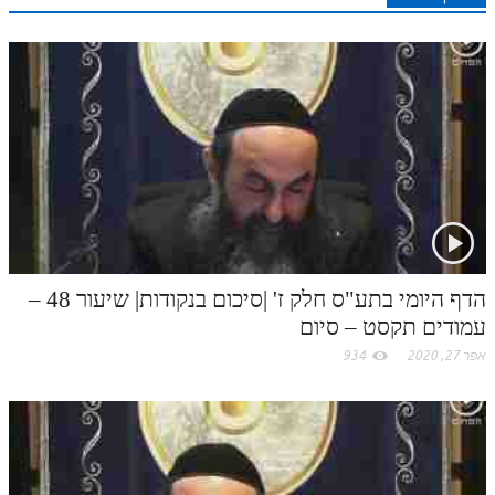
לאתר ספר הרב
n
s
k
p
k
דף היומי בזוהר הקדוש
t
.
c
o
m
הדף היומי בתע"ס חלק ז' |סיכום בנקודות| שיעור 48 –
עמודים תקסט – סיום
אפר 27, 2020
934