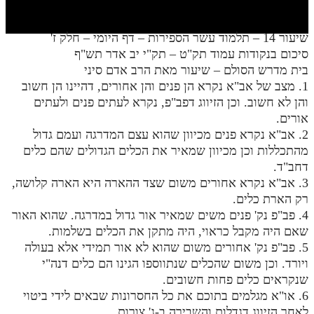
חלק י
חלק יא
שיעור 14 – תלמוד עשר הספירות – דף היומי – חלק ז'
סיכום בנקודות עמוד תק"ט – תק"י יב אדר תש"ף
חלק יב
בית מדרש הסולם – שיעור מאת הרב אדם סיני
חלק יג
1. מצב של אב"א נקרא הן פנים והן אחורים, דהיינו הן חשוב
והן לא חשוב. וכן הזיווג דפב"פ, נקרא לעתים פנים ולעתים
חלק יד
אורים.
2. אב"א נקרא פנים מכיוון שהוא עצם המדרגה ועמם גדול
חלק טו
מהתכללות וכן מכיוון שמאיר את הכלים הגדולים שהם כלים
חלק ט"ז
דחב"ד.
3. אב"א נקרא אחורים משום שצד ההארה היא הארה קלושה,
בית שער הכוונות
רק הארת כלים.
4. פב"פ נק' פנים משים שמאיר אור גדול במדרגה. שהוא האור
שידור חי
שאם היה מקבל כראוי, היה מתקן את הכלים בשלמות.
5. פב"פ נק' אחורים משום שהוא לא אור תמידי אלא בעולה
הזמן סט תע"ס
ויורד. וכן משום שהכלים שנתווספו הגינו הם כלים דנה"י
שנקראים כלים פחות חשובים.
הזמן סט תלמוד עשר הספירות
6. או"א מגלמים בתוכם את כל החסרונות שבאים לידי ביטוי
ספרים להורדה
לאחר הזיווג דגדלות והשבירה ב-ג' צורות.