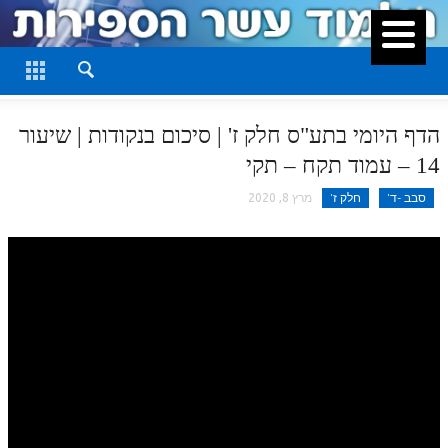
סגור
דף היומי
חלק א
הדף היומי בתע"ס חלק ז' | סיכום בנקודות | שיעור
חלק ב
14 – עמוד תקח – תקי
חלק ג
סבב -ד'
חלק ז'
מרץ 8, 2020
חלק ד
חלק ה
חלק ו
חלק ז
חלק ח
חלק ט