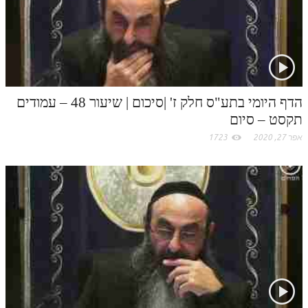
הדף היומי בתע"ס חלק ז' |סיכום | שיעור 48 – עמודים
תקסט – סיום
אפר 27, 2020
1723