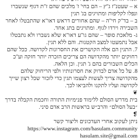
א – שעטנ"ז ג"ץ – הם בחי' ז' מלכים שהם ז"ת דגוף שנשברו
מנוע חיפוש בספרים
ונפלו לקליפות ומתויגים בג' תגין
ב – בד"ק חי"ה – שהם אחורים דראש דאו"א שהתבטלו לאחר
תלמוד עשר הספירות בעיון
השבירה וירדו לגוף. ומתויגים בתג אחד.
ג- מלאכת סופר – שהם גו"ע דאו"א שלא נשברו ולא נתבטלו
תלמוד עשר הספירות חלק א
אבל נתמעטו למצב הקטנות. והם ללא תגין.
תע"ס חלק ב' עיון
7. התגין הם אלה הקושרים את החסרונות לקדושה. ככל שהם
רחוקים יותר מהקדושה הם צריכים הזכרה יותר חזקה וע"כ
תע"ס חלק ג' עיון
הכלים השבורים בהם ג' תגין. וכן הלאה.
תלמוד עשר הספירות חלק ד
8. על כל אדם לבדוק את חסרונותיו ולפי הריחוק שלהם
מהקדושה צריך לעשות לעצמו תגין כדי לזכור שכל רצון שייך
תלמוד עשר הספירות חלק ה
לקדושה ועליו לתקנו ולהביאו לכך.
❦
תלמוד עשר הספירות חלק ו
בית מדרש הסולם ללימוד פנימיות התורה וחכמת הקבלה בדרך
תלמוד עשר הספירות חלק ז
״בעל הסולם״ והרב״ש בראשות הרב אדם סיני.
❡
תלמוד עשר הספירות חלק ח
ניתן לעקוב אחרי העדכונים וליצור קשר
תלמוד עשר הספירות חלק ט
https://www.instagram.com/hasulam.community
hasulam.site@gmail.com
תלמוד עשר הספירות חלק י