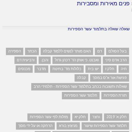
פנים מאירות ומסבירות
שאלה שאלה בתלמוד עשר הספירות
בעל הסולם
דם
האם מותר לנשים ללמוד קבלה
הכתר
הספירה
הרב אדם סיני
ואבנט. כי אותן הד' דכהן גדול
והבן.
ורביעית דם
חיה
חלק ז
יש: בית
כלולות מד' בחינות
מדבר
מכנסים
פגישת אור א"ס במסך
קבלה
שאלות ותשובות בכתב בתלמוד עשר הספירות - תלמידי הרב
תורת הספירות
תלמוד עשר הספירות
חלק א' 2019
וחצר
חלק יא
מזלות לפי עשר הספירות
תלמוד עשר הספירות שיעור
מניצוץ בורא
הרחקה או על ידי מסך