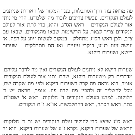
פה מראה עוד דרך הסתכלות, כנגד המקור של האורות שניתנים
לעולם הנקודים. עכשיו צריכים לזכור מה שלמדנו. הרי מי נותן
אור לעולם הנקודים – ראש הס"ג, והוא, כדי לתת אור לעולם
הנקודים צריך לצאת על הרשימות שבאו מהנקודים, שבאו עם
צ"ב, ולכן ראש הס"ג מתחלק – במקום לעשות זיווג על הפה, אז
עושה זיווג בג"ע, בנקבי עיניים. ואז הם מתחלקים – שערות
רישא, ושערות דיקנא.
שערות רישא לא ניתנים לעולם הנקודים ואין מה לדבר עליהם.
מדברים רק משערות דיקנא, שהם נתנו אור לעולם הנקודים.
אומר, בוא נראה מה קרה בשערות דיקנא ולפי מה שקרה שם,
נוכל להשליך זה ולהבין מה קרה פה. אומר, תראה יש ד'
חלוקות: למדנו בעולם הנקודים ד' חלוקות: ראש א' ישסו"ת.
כתר, ראש הכתר, ראש דהתלבשות. או"א. ז"ת דנקודים.
ראש ס"ג שיצא כדי להוליד עולם הנקודים יש גם ד' חלוקות:
הראש של שערות דיקנא, נקרא ג"ע של שערות דיקנא, הוא זה