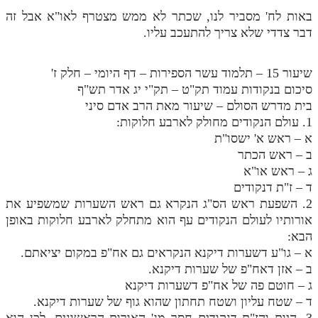
באות לח' מסביר לנו, שכתר לא ממש מצטרף לאו"א אבל זה
דבר צדדי שלא צריך להתעכב עליו.
שיעור 15 – תלמוד עשר הספירות – דף היומי – חלק ז'
סיכום בנקודות עמוד תק"ט – תק"י יג אדר תש"ף
בית מדרש הסולם – שיעור מאת הרב אדם סיני
1. עולם הנקודים מחולק לארבע חלוקות:
א – ראש א' ישסו"ת
ב – ראש הכתר
ג – ראש או"א
ד – ז"ת דנקודים
2. השפעת ראש הס"ג הנקרא גם ראש השערות שמשפיע את
אורותיו לעולם הנקודים עף הוא מתחלק לארבע חלוקות באופן
הבא:
א – גו"ע דשערות דיקנא הנקראים גם אח"פ במקום יציאתם.
ב – אזן דאח"פ של שערות דיקנא.
ג – חוטם פה של אח"פ דשערות דיקנא
ד – שטח עליון ושטח תחתון שהוא גוף של שערות דיקנא.
3. היות והז"ת דנקודים חסר מג' האורות הראשונים, לכן הוא