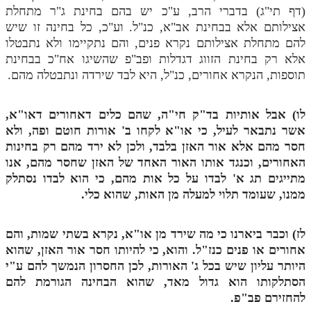
לאתר ספר הרב
(דף תי"ג) בדברי הרב, ע"כ יש בהם בחינת ג"ר מתחלת
אצילותם אלא בבחינת אב"א, כנ"ל. וע"כ, כל בחינה זו שיש
דף היומי בזוהר הקדוש
להם מתחלת אצילותם נקרא פנים, והם נתקיימו ולא נתבטלו
אלא רק בחינת הזווג דגדלות ופב"פ שהשיגו אח"כ בבחינת
תוספות, הנקרא אחורים, כנ"ל, היא לבד שירדה ונתבטלה מהם.
לו) אבל אותיות בד"ק חי"ה, שהם כלים דאחורים דאו"א,
אשר נתבאר לעיל, כי או"א לקחו ב' אורות חוטם ופה, ולא
חסר מהם אלא אור האזן בלבד, ולכן לא ירד מהם רק בחינות
האחורים, וכנגד אותו האור האחד של האזן שחסר מהם, אנו
מתייגים תג א' לבדו על כל אות מהם, כי הוא לבדו נסתלק
ממנו, שעומד תלוי למעלה מן האות, שהוא כלי.
לז) וכבר ביארנו כי מה שירד מן או"א, נקרא בשתי שמות, והם
אחורים או פנים כנז"ל. והוא, כי להיותו חסר אור האזן, שהוא
היותר עליון שיש בכל ג' האורות, לכן החסרון הנמשך להם ע"י
הסתלקותו הוא גדול מאד, שהוא הבחינה הגורמת להם
להחזירם פב"פ.