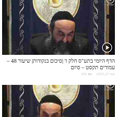
k
t
.
c
o
m
הדף היומי בתע"ס חלק ז' |סיכום בנקודות| שיעור 48 –
עמודים תקסט – סיום
אפר 27, 2020
936