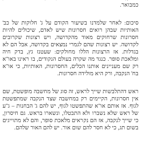
כמבואר.
סיכום: לאחר שלמדנו בשיעור הקודם על ג' חלוקות של כב'
האותיות שבהן רואים חסרונות שיש לאדם, שיכולים להיות
חסרונות שרחוקים מאוד מהקדושה, ויש רצונות שקרובים
לקדושה. יש רצונות שהם לגמרי נמצאים בקדושה, אבל הם לא
בגדלות. אז הרצונות הללו מחולקים: שעטנז גץ, בדק חיה
ומלאכת סופר. כנגד מה שקרה בעולם הנקודים, בו ראינו באו"א
רק שם מעניינים אותנו הכלים, החסרונות, האותיות, כי או"א
בח' הנקבה, ורק היא מולידה חסרונות.
ראש דהתלבשות שייך לראש, זה סוג של מחשבה מופשטת, שם
אין חסרונות, הקיימים רק במחשבה שצד הנקבה שמתפשטת
לגוף. אז אותם או"א שהתפשטו לגוף, יש להם ג' הבחנות – ג"ע
של ראש שלא נשברו ולא התבטלו, ונשארו בראש. גם חיסרון,
כי שייך לנקבה, אז הם נקראים מלאכת סופר, והם לא מתוייגים
בשום תג, כי לא חסר להם שום אור. יש להם האור שלהם.