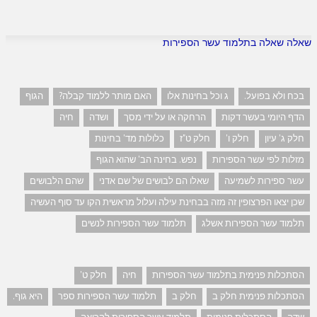
שאלה שאלה בתלמוד עשר הספירות
בכח ולא בפועל.
ג וכל בחינות אלו
האם מותר ללמוד קבלה?
הגוף
הדף היומי בעשר דקות
הרחקה או על ידי מסך
ושדה
חיה
חלק ג' עיון
חלק ו'
חלק ט"ז
כלולות מד' בחינות
מזלות לפי עשר הספירות
נפש. בחינה הב' שהוא הגוף
עשר ספירות לשמיעה
שאלו הם לבושים של שם אדני
שהם הלבושים
שכן יצאו הפרצופין זה מזה בבחינת עילה ועלול מראשית הקו עד סוף העשיה
תלמוד עשר הספירות אשלג
תלמוד עשר הספירות לנשים
הסתכלות פנימית בתלמוד עשר הספירות
חיה
חלק ט'
הסתכלות פנימית חלק ב
חלק ב
תלמוד עשר הספירות ספר
היא גוף.