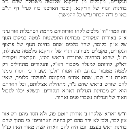
הנקודים, מקבלים מן הדיקנא שלמטה משבולת שהם ג"כ
בחינות הגוף של הדיקנא. (וכבר הארכנו בזה לעיל דף תי"ב
תלמוד עשר הספירות חלק יא
באו"פ ד"ה הכתר ע"ש כל ההמשך)
תלמוד עשר הספירות חלק יב
וזה אמרו "הז' מלכים לקחו אורותיהם מחמת הסתכלות אור עיני
תלמוד עשר הספירות חלק יג
א"ק באורות העקודים מבחינת התפשטות למטה במקום הגוף
תלמוד עשר הספירות חלק יד
של א"ק כלומר, שהז' מלכים שהם בחינת הגוף של פרצוף
הנקודים, מקבלים מבחינת הגוף של הדיקנא מלמטה משבולת,
תלמוד עשר הספירות חלק טו
כנ"ל, שהוא הבחינה שכנגדם בראש הס"ג, ונקראים עקודים
תלמוד עשר הספירות חלק טז
דא"ק, להיותם למעלה מטבור דא"ק, והנקודים מתחילים רק
למטה מטבור כנודע. וזה אמרו "ולכן נשברו כי חסרו ממנו
בית שער הכוונות
הארת ג"ר שבו, שהם אח"פ במקומם למעלה" כלומר, שאין
להם שורש בראש שהם ג"ר, מתחילת אצילותם, וכל הארתם
אודות האתר
הוא רק מבחינת הגדלות דאו"א דנקודים. וכשלא יכלו לסבול
האור של הגדלות נשברו פנים ואחור.
אודות האתר
בעל הסולם
וז"ש "או"א שלקחו ב' אורות חוטם פה, ולא חסר מהם רק אור
אתר הבית
אזן לבד, ולכן לא ירד מהם רק בחינת האחורים" כי מתוך שהם
בחינת ראש בעצם, וגם היה להם הארה קצת מאור האזן כנ"ל