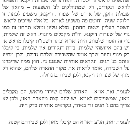
שהשפיע לראש א' ישסו"ת. האח"פ של שערות דיקנא, השפיעו
לראש דנקודים, רק שמתחלקים לב' השפעות – מהאזן של
שבולת הזקן, של אח"פ של שערות דיקנא, משפיע לכתר. זו
חלוקה שניה. וחוטם פה משפיע לאו"א. כל אלה שייכים לראש.
השטח העליון ושטח תחתון, מזלא עליון ומזלא תחתון זה כמו
גוף של שערות דיקנא. הז"ת מקבלים מהגוף. ראש זה שלמות,
גוף זה חוסר שלמות. היות ואו"א וכתר וישסו"ת קיבלו מראש אז
יש בהם איזושהי שלמות. בז"ת דנקודים אין שלמות, כי קיבלו
רק מגוף והיות שכך אומר שהשבירה שלהם גדולה, ולכן מתייג
אותם בג' תגים, ונקראים אותיות שעטנז גץ. חוץ ממה שדיברנו
על השבירה, אומר לראות את מקור ההארה שלהם, שהוא רק
מגוף של שערות דיקנא, ולכן שבירתם גדולה.
לעומת זאת או"א – האח"פ שלהם שירדו מראש, הם מקבלים
מאזן, שמשוייכים לאו"א. יש להם קצת מהארת האזן, ולכן לא
צריך בהם ג' תגים ודי באחד, ונקראים אותיות בדק חיה.
לעומת זאת, הג"ע דאו"א הם קיבלו מאזן ולכן שבירתם קטנה.