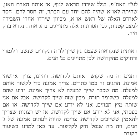
לע"ז האח"פ, בגלל שירדו מראש לגוף, אז אותה הארת האזן,
שהיתה לאו"א שהיה להם יחד עם הכתר, זה חסר להם. חסר
לאח"פ האלה של ראש או"א, מכיוון שירדו אחרי השבירה
למצב קטנות, לכן חסרונות אלה מתוייגים בתג אחד. נקרא בדק
חיה.
האותית שנקראות שעטנז גץ שייך לז"ת דנקודים שנשברו לגמרי
ורחוקים מהקדושה ולכן מתוייגים בג' תגים.
התגים זה מה שקושר אותם לקדושה. דהיינו, צריך איזשהי
אמונה. התגים זה כמו כתרים. צריך אמונה כדי לקשור אותם
למעלה. מה שכבר שייך למעלה לא צריך אמונה. ידוע שהם
למעלה. כשלומד תורה, מבין שזה שייך לקדושה. אבל אם אני
שותה מיץ תפוזים, אני לא יודע אם שייך לקדושה. או אם
כעסתי, אני לא יודע אם שייך לקדושה. אז יש רצונות שצריך
להאמין ששייכים לקדושה. צריכה להיות לעתים אמונה של ג'
תגים, וזה מה שנפל חזק לקליפות. עד כאן למדנו בשיעור
הקודם.