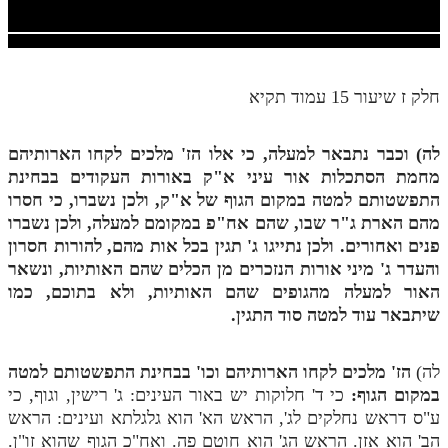
חלק י
חלק יא
חלק יב
חלק ז שיעור 15 עמוד תקיא
חלק יג
לה) וכבר נתבאר למעלה, כי אלו הז' מלכים לקחו הארותיהם
חלק יד
מחמת הסתכלות אור עיני א"ק באורות העקודים בבחינת
חלק טו
התפשטותם למטה במקום הגוף של א"ק, ולכן נשברו, כי חסרו
מהם הארת ג"ר שבו, שהם אח"פ במקומם למעלה, ולכן נשברו
חלק ט"ז
פנים ואחורים. ולכן נתייגו ג' תגין בכל אות מהם, להורות חסרון
בית שער הכוונות
והעדר ג' מיני אורות הנזכרים מן הכלים שהם האותיות, ונשאר
האור למעלה מהגופים שהם האותיות, ולא בתוכם, כמו
שידור חי
שיתבאר עוד למטה סוד התגין.
הזמן סט תע"ס
לה)
הז' מלכים לקחו הארותיהם וכו' בבחינת התפשטותם למטה
במקום הגוף:
כי ד' חלוקות יש באור העינים: ג' רישין, וגוף, כי
הזמן סט תלמוד עשר הספירות
ע"ס דראש נחלקים לג', הראש הא' הוא גלגלתא ועינים: הראש
ספרים להורדה
הב' הוא אזן. הראש הג' הוא חוטם פה. ואח"כ הגוף שהוא זו"ן.