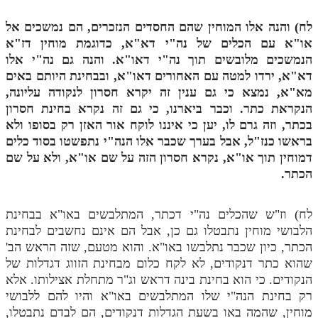
לח) והנה אלו המוחין שהם החסדים הנזכרים, הם נמשכים אל
או"א עם הכלים של נה"י דא"א, כדוגמת מוחין דז"א
הנמשכים מלובשים תוך נה"י דאו"א. והנה גם נה"י אלו
דא"א, ירדו למטה עם האחורים דאו"א, ובבחינת היותם באים
מא"א, נמצא כי גם ענין זה יקרא חסרון לנקודה עליונה,
הנקראת כתר. וכבר ביארנו, כי גם זה נקרא בחינת חסרון
בכתר, וזה גרם לו, יען כי איננו לוקח אור האזן רק בסופו ולא
בראשו כנז"ל, אבל בערך שכבר אלו הנה"י נתפשטו בסוד כלים
דמוחין תוך או"א, נקרא חסרון הזה על שם או"א, ולא על שם
הכתר.
לח) וז"ש שהכלים נה"י דכתר, המתלבשים באו"א בבחינת
הלבושי מוחין נתבטלו גם כן, אבל הם אינם נחשבים לבחינת
הכתר, כיון שכבר נתלבשו באו"א. והוא מטעם, שזה הראש הב'
שהוא כתר דנקודים, לא לקח כלום מבחינת הזווג דגדלות של
הנקודים. כי הוא בחינת בינה דראש וג"ר מתחלת אצילותו. אלא
רק בחינת הנה"י שלו המתלבשים באו"א והיו להם ללבושי
מוחין, שהמה באו בשעת הגדלות דנקודים, הם לבדם נתבטלו,