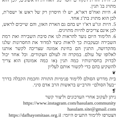
מתויג בג' תגין.
4. היות ואח"פ דאו"א, יש לו חיסרון רק של ראש א' ישסו"ת,
לכן הוא מתויג בת"ג אחד.
5. היות וגו"ע דא"ו יש בהם גם הארת האזן, והם שייכים לראש,
לכן אינם צריכים להיות מתויגים.
6. הלימוד היום נועד להראות לנו את סיבת השבירה ואת רמת
השבירה ובעקבות כך לראות כיצד למדוד את החסרונות שלנו
מהקדושה, התגין הם בחינת אמונה שצריכה לקשר אותנו
לאלופו של עולם. במקרה זה לעולם העקודים. וכל אחד יכול
לבדוק בחסרונותיו כמה תגין (או כמה אמונה) הוא צריך
להשקיע בהם כדי לקשור אותם לעליון
❦
בית מדרש הסולם ללימוד פנימיות התורה וחכמת הקבלה בדרך
״בעל הסולם״ והרב״ש בראשות הרב אדם סיני.
❡
ניתן לעקוב אחרי העדכונים וליצור קשר
https://www.instagram.com/hasulam.community
hasulam.site@gmail.com
הצטרפו ללימוד התע״ס היומי: https://dafhayomitaas.org.il