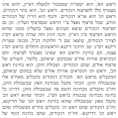
וראש הא', הוא ישסו"ת שמטבור ולמעלה דא"ק, והוא אינו
מנוע חיפוש בספרים
מצטרף כלל להפרצוף דנקודים. וראש הב', הוא כתר דנקודים.
וראש הג' הוא או"א דנקודים. והגוף הוא הז"ת של הנקודים
תלמוד עשר הספירות בעיון
ונודע, שכל פרצוף נאצל ע"י הראש שבפרצוף העליון. וכן גם
הפרצוף דנקודים שיצא מעינים נאצל בהעליון ממנו שהוא
תלמוד עשר הספירות חלק א
הראש דפרצוף ס"ג דא"ק. והנה הזווג הזה שהיה בראש דס"ג
תע"ס חלק ב' עיון
לצורך הנקודים, שיצאו שם ד' חלוקות הנ"ל, מכונה שערות
דיקנא דס"ג: שג' תיקוני דיקנא הראשונים התלוים בראש דס"ג
תע"ס חלק ג' עיון
עצמו, הם בחינת הראש הא' שאינו מצטרף לפרצוף. והם
הנקראים אורות אח"פ שבמקום יציאתם, כלומר, השורש של
תלמוד עשר הספירות חלק ד
פרצוף אח"פ, שהם הנקודים. ושבולת הזקן, הוא בחינת ראש
תלמוד עשר הספירות חלק ה
הב', וראש הג' הנקראים אורות אח"פ שלא במקום יציאתם,
המקבלים מראש הא'. והכח"ב דנקודים מקבלים מאח"פ אלו
תלמוד עשר הספירות חלק ו
שבשבולת הזקן: הכתר מקבל מבחינת האזן שבשבולת הזקן,
תלמוד עשר הספירות חלק ז
וחו"ב מקבלים מבחינת חוטם פה שבשבולת הזקן, דהיינו כל
בחינה מבחינה שכנגדה בראש הס"ג. הכתר שהוא ראש הב'
תלמוד עשר הספירות חלק ח
מקבל מאזן שבשבולת שהוא בחינת ראש הב' של הדיקנא,
וחו"ב דנקודים שהם ראש הג' מקבלים מחו"פ מבשבולת שהם
תלמוד עשר הספירות חלק ט
ראש הג' דדיקנא. והז"ת דנקודים, שהם בחינת הגוף של
תלמוד עשר הספירות חלק י