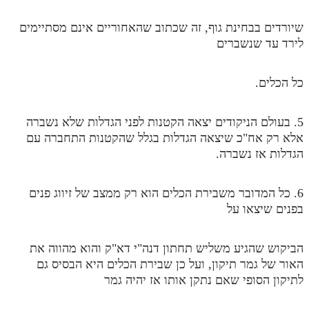
מנוע חיפוש בספרים
שיורדים בבחינת גוף, זה שכתוב שהאחוריים אינם מסתיימים
לירד עד שנשברים
תלמוד עשר הספירות בעיון
תלמוד עשר הספירות חלק א
כל הכלים.
תע"ס חלק ב' עיון
5. בעולם הניקודים יצאה הקטנות לפני הגדלות שלא נשברה
תע"ס חלק ג' עיון
אלא רק אח"כ שיצאה הגדלות בגלל שהקטנות התחברה עם
הגדלות אז נשברה.
תלמוד עשר הספירות חלק ד
תלמוד עשר הספירות חלק ה
6. כל המדובר משבירת הכלים הוא רק ממצב של זיווג פנים
תלמוד עשר הספירות חלק ו
בפנים שיצאו על
תלמוד עשר הספירות חלק ז
הביקוש שהגיע משליש תחתון דנה"י דא"ק והוא מהווה את
תלמוד עשר הספירות חלק ח
האור של גמר תיקון, ועל כן שבירת הכלים היא הבסיס גם
לתיקון הסופי שאם נתקן אותו אז יהיה גמר
תלמוד עשר הספירות חלק ט
תלמוד עשר הספירות חלק י