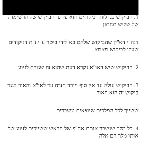
חלק י
חלק יא
1. הביקוש בגדלות דניקודים הוא על פי הביקוש של הרשימות
של שליש תחתון
חלק יב
חלק יג
דנה"י דא"ק שהביקוש שלהם בא לידי ביטוי ע"י ז"ת דניקודים
חלק יד
שעלו לביקוש מאמא.
חלק טו
2. הביקוש שיש באו"א נקרא דעת שהוא זה שגורם לזיווג.
חלק ט"ז
בית שער הכוונות
3. הביקוש עולה עד אין סוף ויורד חזרה עד לאו"א והאור כנגד
ביקוש זה הוא האור
שידור חי
ששייך לכל המלכים שיוצאים ונשברים.
הזמן סט תע"ס
הזמן סט תלמוד עשר הספירות
4. כל מלך שנשבר אותם אח"פ של הראש ששייכים לזיווג של
אותו מלך הם אלה
ספרים להורדה