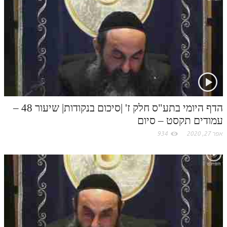
לאתר ספר הרב
t
דף היומי בזוהר הקדוש
.
c
o
m
הדף היומי בתע"ס חלק ז' |סיכום בנקודות| שיעור 48 –
עמודים תקסט – סיום
אפר 27, 2020
934