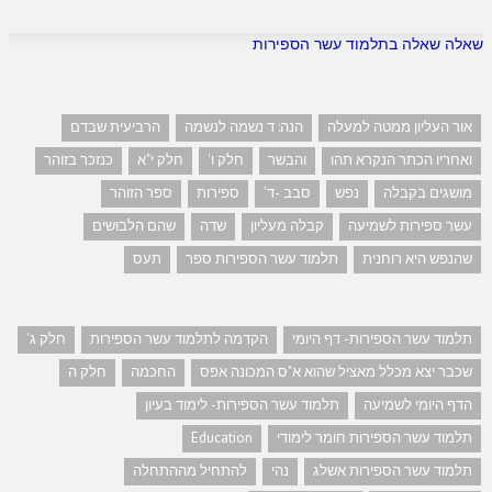
שאלה שאלה בתלמוד עשר הספירות
אור העליון ממטה למעלה
הנה: ד נשמה לנשמה
הרביעית שבדם
ואחריו הכתר הנקרא תהו
והבשר
חלק ו'
חלק י"א
כנזכר בזוהר
מושגים בקבלה
נפש
סבב -ד'
ספירות
ספר הזוהר
עשר ספירות לשמיעה
קבלה מעליון
שדה
שהם הלבושים
שהנפש היא רוחנית
תלמוד עשר הספירות ספר
תעס
תלמוד עשר הספירות- דף היומי
הקדמה לתלמוד עשר הספירות
חלק ג'
שכבר יצא מכלל מאציל שהוא א"ס המכונה אפס
החכמה
חלק ה
הדף היומי לשמיעה
תלמוד עשר הספירות- לימוד בעיון
תלמוד עשר הספירות חומר לימודי
Education
תלמוד עשר הספירות אשלג
נהי
להתחיל מההתחלה